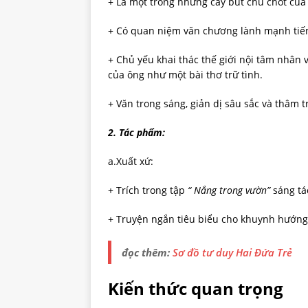
+ Là một trong những cây bút chủ chốt của
+ Có quan niệm văn chương lành mạnh tiến 
+ Chủ yếu khai thác thế giới nội tâm nhân
của ông như một bài thơ trữ tình.
+ Văn trong sáng, giản dị sâu sắc và thâm t
2. Tác phẩm
:
a.Xuất xứ:
+ Trích trong tập
“ Nắng trong vườn”
sáng tá
+ Truyện ngắn tiêu biểu cho khuynh hướng
đọc thêm:
Sơ đồ tư duy Hai Đứa Trẻ
Kiến thức quan trọng