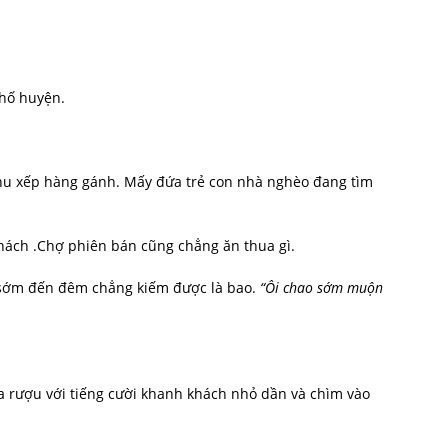
hố huyện.
hu xếp hàng gánh. Mấy đứa trẻ con nhà nghèo đang tìm
hách .Chợ phiên bán cũng chẳng ăn thua gì.
 sớm đến đêm chẳng kiếm được là bao.
“Ôi chao sớm muộn
ua rượu với tiếng cười khanh khách nhỏ dần và chìm vào