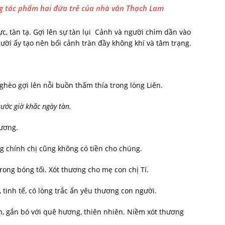
ng tác phẩm hai đứa trẻ của nhà văn Thạch Lam
, tàn tạ. Gợi lên sự tàn lụi Cảnh và người chìm dần vào
gười ấy tạo nên bối cảnh tràn đầy không khí và tâm trạng.
hèo gợi lên nỗi buồn thấm thía trong lòng Liên.
ước giờ khắc ngày tàn.
hương.
 chính chị cũng không có tiền cho chúng.
trong bóng tối. Xót thương cho mẹ con chị Tí.
 tinh tế, có lòng trắc ẩn yêu thương con người.
, gắn bó với quê hương, thiên nhiên. Niềm xót thương