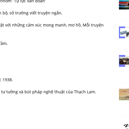
 nhóm “Tự lực văn đoàn”
bộ, sở trường viết truyện ngắn.
 vật với những cảm xúc mong manh, mơ hồ, Mỗi truyện
rầm.
c 1938.
 tư tưởng và bút pháp nghệ thuật của Thạch Lam.