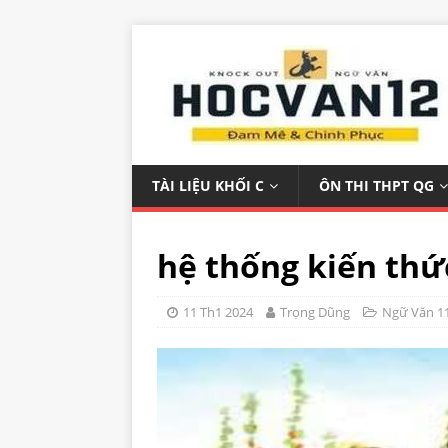
TÀI LIỆU KHỐI C
ÔN THI THPT QG
hệ thống kiến thức
11 Th1 2024
Trọng Dũng
Ngữ Văn 1