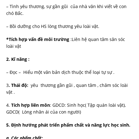
– Tình yêu thương, sự gần gũi của nhà văn khi viết về con
chó Bấc.
– Bồi dưỡng cho HS lòng thương yêu loài vật.
*Tích hợp vấn đề môi trường
:Liên hệ quan tâm săn sóc
loài vật
2. Kĩ năng :
– Đọc – Hiểu một văn bản dịch thuộc thể loại tự sự .
3
. Thái độ:
yêu thương gần gũi , quan tâm , chăm sóc loài
vật .
4.
Tích hợp liên môn
: GDCD: Sinh học( Tập quán loài vật),
GDCD( Lòng nhân ái của con người)
5. Định hướng phát triển phẩm chất và năng lực học sinh.
a. Các phẩm chất: