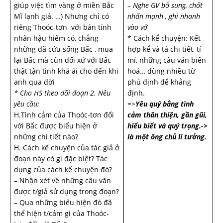
giúp việc tìm vàng ở miền Bắc
– Nghe GV bổ sung, chốt
Mĩ lạnh giá. …) Nhưng chỉ có
nhấn mạnh , ghi nhanh
riêng Thoóc-tơn với bản tính
vào vở
nhân hậu hiếm có, chẳng
* Cách kể chuyện: Kết
những đã cứu sống Bấc , mua
hợp kể và tả chi tiết, tỉ
lại Bấc mà cũn đối xử với Bấc
mỉ, những câu văn biến
thật tận tình khả ái cho đến khi
hoá… dùng nhiều từ
anh qua đời
phủ định để khẳng
* Cho HS theo dõi đoạn 2. Nêu
định.
yêu cầu:
=>
Yêu quý bằng tình
H.Tình cảm của Thoóc-tơn đối
cảm thân thiện, gần gũi,
với Bấc được biểu hiện ở
hiểu biết và quý trọng.->
những chi tiết nào?
là một ông chủ lí tưởng.
H. Cách kể chuyện của tác giả ở
đoạn này có gì đặc biệt? Tác
dụng của cách kể chuyện đó?
– Nhận xét về những câu văn
được t/giả sử dụng trong đoạn?
– Qua những biểu hiện đó đã
thể hiện t/cảm gì của Thoóc-