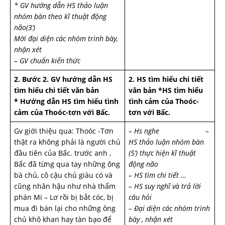
* GV hướng dẫn HS thảo luận
nhóm bàn theo kĩ thuật động
não(3’)
Mời đại diện các nhóm trình bày,
nhận xét
– GV chuẩn kiến thức
2. Bước 2. GV hướng dẫn HS
2. HS tìm hiểu chi tiết
tìm hiểu chi tiết văn bản
văn bản
*HS tìm hiểu
* Hướng dẫn HS tìm hiểu tình
tình cảm của Thoóc-
cảm của Thoóc-tơn với Bấc.
tơn với Bấc.
Gv giới thiệu qua: Thoóc -Tơn
– Hs nghe
–
thật ra không phải là người chủ
HS thảo luận nhóm bàn
đầu tiên của Bấc. trước anh ,
(5’) thực hiện kĩ thuật
Bấc đã từng qua tay những ông
động não
bà chủ, cô cậu chủ giàu có và
– HS tìm chi tiết …
cũng nhân hậu như nhà thẩm
– HS suy nghĩ và trả lời
phán Mi – Lơ rồi bị bắt cóc, bị
câu hỏi
mua đi bán lại cho những ông
– Đại diện các nhóm trình
chủ khô khan hay tàn bạo để
bày , nhận xét