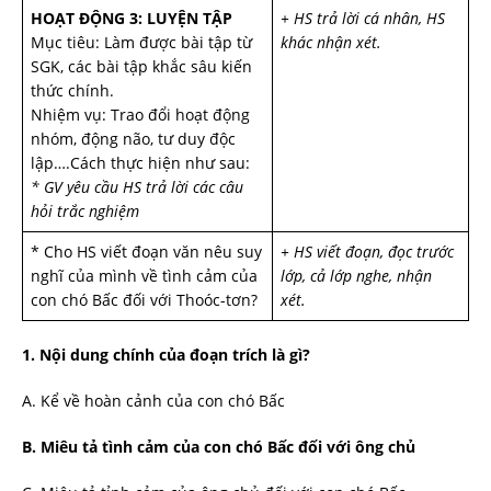
HOẠT ĐỘNG 3: LUYỆN TẬP
+ HS trả lời cá nhân, HS
Mục tiêu: Làm được bài tập từ
khác nhận xét.
SGK, các bài tập khắc sâu kiến
thức chính.
Nhiệm vụ: Trao đổi hoạt động
nhóm, động não, tư duy độc
lập….Cách thực hiện như sau:
* GV yêu cầu HS trả lời các câu
hỏi trắc nghiệm
* Cho HS viết đoạn văn nêu suy
+ HS viết đoạn, đọc trước
nghĩ của mình về tình cảm của
lớp, cả lớp nghe, nhận
con chó Bấc đối với Thoóc-tơn?
xét.
1. Nội dung chính của đoạn trích là gì?
A. Kể về hoàn cảnh của con chó Bấc
B. Miêu tả tình cảm của con chó Bấc đối với ông chủ