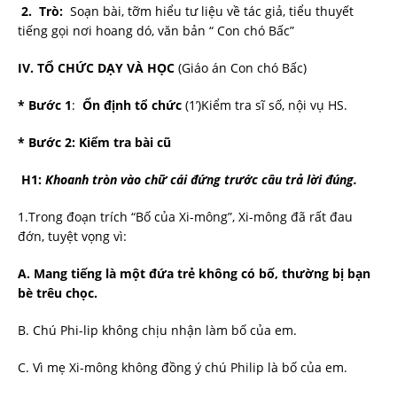
2. Trò:
Soạn bài, tỡm hiểu tư liệu về tác giả, tiểu thuyết
tiếng gọi nơi hoang dó, văn bản “ Con chó Bấc”
IV. TỔ CHỨC DẠY VÀ HỌC
(Giáo án Con chó Bấc)
* Bước 1
:
Ổn định tổ chức
(1’)Kiểm tra sĩ số, nội vụ HS.
* Bước 2: Kiểm tra bài cũ
H1:
Khoanh tròn vào chữ cái đứng trước câu trả lời đúng.
1.Trong đoạn trích “Bố của Xi-mông”, Xi-mông đã rất đau
đớn, tuyệt vọng vì:
A. Mang tiếng là một đứa trẻ không có bố, thường bị bạn
bè trêu chọc.
B. Chú Phi-lip không chịu nhận làm bố của em.
C. Vì mẹ Xi-mông không đồng ý chú Philip là bố của em.