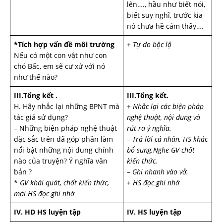
lên…., hầu như biết nói,
biết suy nghĩ, trước kia
nó chưa hề cảm thấy….
*Tích hợp vấn đề môi trường
+ Tự do bộc lộ
Nếu có một con vật như con
chó Bấc, em sẽ cư xử với nó
như thế nào?
III.Tổng kết .
III.Tổng kết.
H. Hãy nhắc lại những BPNT mà
+
Nhắc lại các biện pháp
tác giả sử dụng?
nghệ thuật, nội dung và
– Những biện pháp nghệ thuật
rút ra ý nghĩa.
đặc sắc trên đã góp phần làm
– Trả lời cá nhân, HS khác
nổi bật những nội dung chính
bổ sung.Nghe GV chốt
nào của truyện? Ý nghĩa văn
kiến thức.
bản ?
– Ghi nhanh vào vở.
*
GV khái quát, chốt kiến thức,
+ HS đọc ghi nhớ
mời HS đọc ghi nhớ
IV. HD HS luyện tập
IV. HS luyện tập