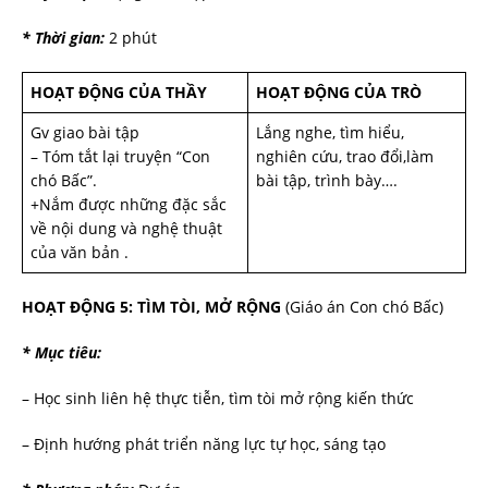
* Thời gian:
2 phút
HOẠT ĐỘNG CỦA THẦY
HOẠT ĐỘNG CỦA TRÒ
Gv giao bài tập
Lắng nghe, tìm hiểu,
– Tóm tắt lại truyện “Con
nghiên cứu, trao đổi,làm
chó Bấc”.
bài tập, trình bày….
+Nắm được những đặc sắc
về nội dung và nghệ thuật
của văn bản .
HOẠT ĐỘNG 5: TÌM TÒI, MỞ RỘNG
(Giáo án Con chó Bấc)
* Mục tiêu:
– Học sinh liên hệ thực tiễn, tìm tòi mở rộng kiến thức
– Định hướng phát triển năng lực tự học, sáng tạo