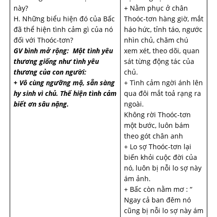
này?
+ Nằm phục ở chân
H. Những biểu hiện đó của Bấc
Thoóc-tơn hàng giờ, mắt
đã thể hiện tình cảm gì của nó
háo hức, tỉnh táo, ngước
đối với Thoóc-tơn?
nhìn chủ, chăm chú
GV bình mở rộng: Một tình yêu
xem xét, theo dõi, quan
thương giống như tình yêu
sát từng động tác của
thương của con người:
chủ.
+ Vô cùng ngưỡng mộ, sẵn sàng
+ Tình cảm ngời ánh lên
hy sinh vì chủ. Thể hiện tình cảm
qua đôi mắt toả rạng ra
biết ơn sâu nặng.
ngoài.
Không rời Thoóc-tơn
một bước, luôn bám
theo gót chân anh
+ Lo sợ Thoóc-tơn lại
biến khỏi cuộc đời của
nó, luôn bị nỗi lo sợ này
ám ảnh.
+ Bấc còn nằm mơ : “
Ngay cả ban đêm nó
cũng bị nỗi lo sợ này ám