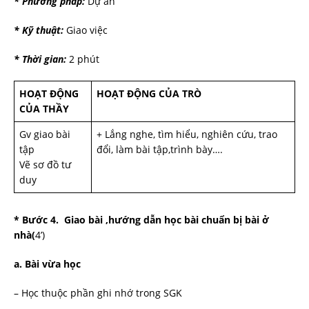
* Phương pháp:
Dự án
* Kỹ thuật:
Giao việc
* Thời gian:
2 phút
HOẠT ĐỘNG
HOẠT ĐỘNG CỦA TRÒ
CỦA THẦY
Gv giao bài
+ Lắng nghe, tìm hiểu, nghiên cứu, trao
tập
đổi, làm bài tập,trình bày….
Vẽ sơ đồ tư
duy
* Bước 4. Giao bài ,hướng dẫn học bài chuẩn bị bài ở
nhà(
4’)
a. Bài vừa học
– Học thuộc phần ghi nhớ trong SGK