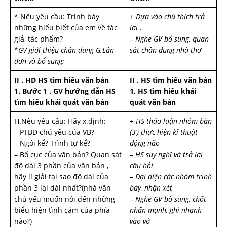
* Nêu yêu cầu: Trình bày
+ Dựa vào chú thích trả
những hiểu biết của em về tác
lời .
giả, tác phẩm?
– Nghe GV bổ sung, quan
*GV giới thiệu chân dung G.Lân-
sát chân dung nhà thơ
đơn và bổ sung:
II . HD HS tìm hiểu văn bản
II . HS tìm hiểu văn bản
1. Bước 1 . GV hướng dẫn HS
1. HS tìm hiểu khái
tìm hiểu khái quát văn bản
quát văn bản
H.Nêu yêu cầu: Hãy x.định:
+ HS thảo luận nhóm bàn
– PTBĐ chủ yếu của VB?
(3’) thực hiện kĩ thuật
– Ngôi kể? Trình tự kể?
động não
– Bố cục của văn bản? Quan sát
– HS suy nghĩ và trả lời
độ dài 3 phần của văn bản ,
câu hỏi
hãy lí giải tại sao độ dài của
– Đại diện các nhóm trình
phần 3 lại dài nhất?(nhà văn
bày, nhận xét
chủ yếu muốn nói đến những
– Nghe GV bổ sung, chốt
biểu hiện tình cảm của phía
nhấn mạnh, ghi nhanh
nào?)
vào vở