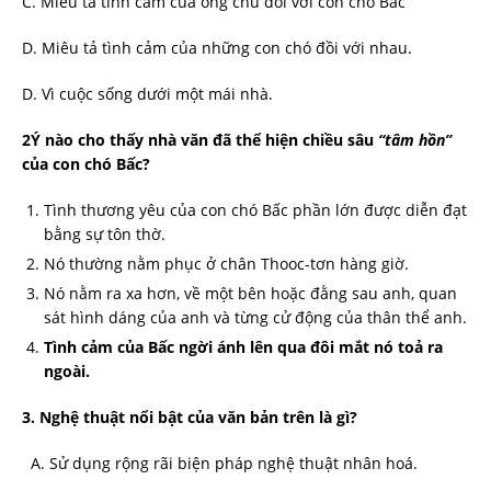
C. Miêu tả tỉnh cảm của ông chủ đối với con chó Bấc
D. Miêu tả tình cảm của những con chó đồi với nhau.
D. Vì cuộc sống dưới một mái nhà.
2Ý nào cho thấy nhà văn đã thể hiện chiều sâu
“tâm hồn”
của con chó Bấc?
Tình thương yêu của con chó Bấc phần lớn được diễn đạt
bằng sự tôn thờ.
Nó thường nằm phục ở chân Thooc-tơn hàng giờ.
Nó nằm ra xa hơn, về một bên hoặc đằng sau anh, quan
sát hình dáng của anh và từng cử động của thân thể anh.
Tình cảm của Bấc ngời ánh lên qua đôi mắt nó toả ra
ngoài.
3. Nghệ thuật nổi bật của văn bản trên là gì?
A. Sử dụng rộng rãi biện pháp nghệ thuật nhân hoá.