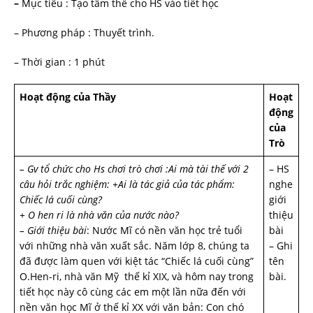
–
Mục tiêu : Tạo tâm thế cho HS vào tiết học
– Phương pháp : Thuyết trình.
– Thời gian : 1 phút
Hoạt động của Thầy
Hoạt
động
của
Trò
– Gv tổ chức cho Hs chơi trò chơi :Ai mà tài thế với 2
– HS
câu hỏi trắc nghiệm:
+Ai là tác giả của tác phẩm:
nghe
Chiếc lá cuối cùng?
giới
+ O hen ri là nhà văn của nước nào?
thiệu
– Giới thiệu bài
: Nước Mĩ có nền văn học trẻ tuổi
bài
với những nhà văn xuất sắc. Năm lớp 8, chúng ta
– Ghi
đã được làm quen với kiệt tác “Chiếc lá cuối cùng”
tên
O.Hen-ri, nhà văn Mỹ thế kỉ XIX, và hôm nay trong
bài.
tiết học này cô cùng các em một lần nữa đến với
nền văn học Mĩ ở thế kỉ XX với văn bản: Con chó