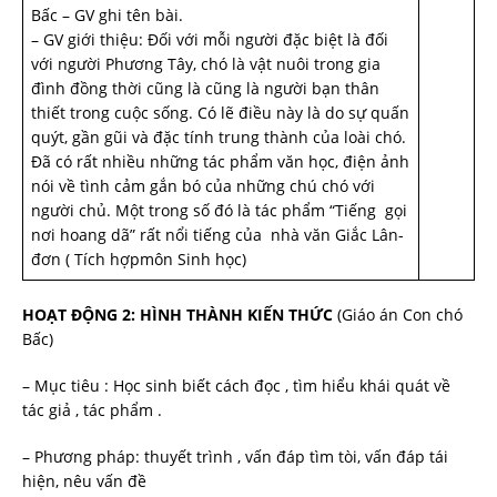
Bấc – GV ghi tên bài.
– GV giới thiệu: Đối với mỗi người đặc biệt là đối
với người Phương Tây, chó là vật nuôi trong gia
đình đồng thời cũng là cũng là người bạn thân
thiết trong cuộc sống. Có lẽ điều này là do sự quấn
quýt, gần gũi và đặc tính trung thành của loài chó.
Đã có rất nhiều những tác phẩm văn học, điện ảnh
nói về tình cảm gắn bó của những chú chó với
ngư­ời chủ. Một trong số đó là tác phẩm “Tiếng gọi
nơi hoang dã” rất nổi tiếng của nhà văn Giắc Lân-
đơn ( Tích hợpmôn Sinh học)
HOẠT ĐỘNG 2: HÌNH THÀNH KIẾN THỨC
(Giáo án Con chó
Bấc)
– Mục tiêu : Học sinh biết cách đọc , tìm hiểu khái quát về
tác giả , tác phẩm .
– Phương pháp: thuyết trình , vấn đáp tìm tòi, vấn đáp tái
hiện, nêu vấn đề