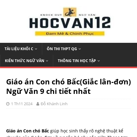
TÀI LIỆU KHỐI C
ÔN THI THPT QG
KIẾN THỨC NGỮ VĂN
THÔNG TIN HỌC TẬP
Giáo án Con chó Bấc(Giắc lân-đơn)
Ngữ Văn 9 chi tiết nhất
1 Th11 2024
Đỗ Khánh Linh
Giáo án Con chó Bấc
giúp học sinh thấy rõ nghệ thuật kể