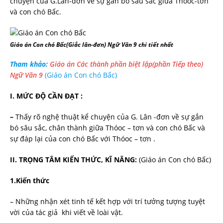
chuyện của G.Lân-đơn về sự gắn bó sâu sắc giữa Thooc-tơn
và con chó Bấc.
Giáo án Con chó Bấc(Giắc lân-đơn) Ngữ Văn 9 chi tiết nhất
Tham khảo:
Giáo án Các thành phần biệt lập(phần Tiếp theo)
Ngữ Văn 9
(Giáo án Con chó Bấc)
I. MỨC ĐỘ CẦN ĐẠT :
–
Thấy rõ nghệ thuật kể chuyện của G. Lân -đơn về sự gắn
bó sâu sắc, chân thành giữa Thóoc – tơn và con chó Bấc và
sự đáp lại của con chó Bấc với Thóoc – tơn .
II. TRỌNG TÂM KIẾN THỨC, KĨ NĂNG:
(Giáo án Con chó Bấc)
1.Kiến thức
– Những nhận xét tinh tế kết hợp với trí tưởng tượng tuyệt
vời của tác giả khi viết về loài vật.