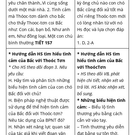
yêu chân thành,.Vì cùng sống
kỳ ông chủ nào con chó
dưới một mái nhà. 2. Tình cảm
Bấc cũng đối xử tốt mà
mà Thóoc-tơn dành cho bấc
chỉ riêng Thoóc-tơn mới
cho thấy Thooc-tơn coi Bấc
có lòng nhân từ với nó
như: Con cái, bạn bố, Như anh
Hs đọc và lựa chọn đáp
em, Như đồng loại, Một con chú
án:
bình thường
TIẾT 157
1. D, 2-A
* Hướng dẫn HS tìm hiểu tình
* Hướng dẫn HS tìm
cảm của Bấc với Thoóc Tơn
hiểu tình cảm của Bấc
* Cho HS theo dõi đoạn 3. Nêu
với ThoócTơn
yêu cầu:
+ HS theo dõi VB, phát
H. Hãy tìm và phân tích những
hiện chi tiết, nhận xét và
biểu hiện tình cảm của con chó
trả lời.
HS khác nhận xét,
Bấc đối với chủ?
bổ sung.
H. Biện pháp nghệ thuật được
* Những biểu hiện tình
sử dụng để thể hiện tình cảm
cảm:
– Biểu lộ tình
của Bấc đối với Thoóc-tơn?
thương yêu bằng cách
Nêu tác dụng của BPNT đó?
cắn vờ vào tay.
H. Nhận xét năng lực quan sát
– Tình thương yêu diễn
của tác giả khi viết đoạn văn
đạt bằng sự tôn thờ.