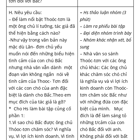
tơn đối với Bấc?
H. Nêu yêu cầu:
–
Hs thảo luận nhóm (3
– Để làm nổi bật Thoóc-tơn là
phút)
một ông chủ lí tưởng, tác giả đã
– Làm ra phiếu bài tập
thể hiện bằng cách nào?
– Đại diện nhóm trình bày
-Như vậy trong văn bản này
– Nhóm khác nhận xét, bổ
mặc dù Lân- đơn chủ yếu
sung
muốn nói đến những biểu hiện
– Nhà văn so sánh
tình cảm của con chú Bấc
Thoóc-tơn với các ông
nhưng nhà văn vẫn dành một
chủ khác: Các ông chủ
đoạn văn không ngắn nói về
khác chăm sóc chó chỉ
tình cảm của Thooc- Tơn đối
là nghĩa vụ và vì lợi ích
với các con chó của anh đặc
kinh doanh còn Thoóc-
biệt là dành cho Bấc.Theo em
tơn chăm sóc Bấc như
mục đích của tác giả là gỡ
?
với những đứa con đặc
* Cho Hs làm bài tập củng cố
biệt của mình. Mục
phần 1:
đích là để làm sáng tỏ
1.Vì sao chú Bấc được ông chủ
những t/cảm của con
Thóoc-tơn chăm sóc? Vì nghĩa
chó Bấc đối với anh.
vụ, Vì lợi ích kinh doanh, Vì tình
Không phải đối với bất