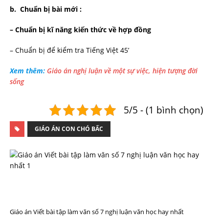
b. Chuẩn bị bài mới :
– Chuẩn bị kĩ năng kiến thức về hợp đồng
– Chuẩn bị để kiểm tra Tiếng Việt 45’
Xem thêm:
Giáo án nghị luận về một sự việc, hiện tượng đời
sống
5/5 - (1 bình chọn)
GIÁO ÁN CON CHÓ BẤC
T
R
Ư
Ớ
C
Đ
Ó
Giáo án Viết bài tập làm văn số 7 nghị luận văn học hay nhất