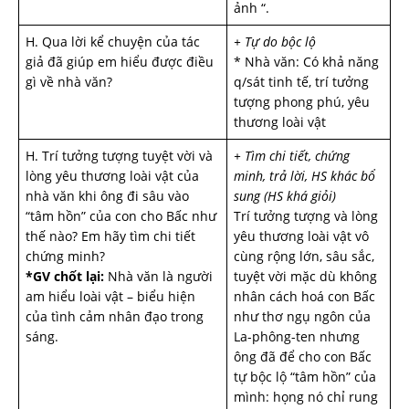
ảnh “.
H. Qua lời kể chuyện của tác
+ Tự do bộc lộ
giả đã giúp em hiểu được điều
* Nhà văn: Có khả năng
gì về nhà văn?
q/sát tinh tế, trí tưởng
tượng phong phú, yêu
thương loài vật
H. Trí tưởng tượng tuyệt vời và
+ Tìm chi tiết, chứng
lòng yêu thương loài vật của
minh, trả lời, HS khác bổ
nhà văn khi ông đi sâu vào
sung (HS khá giỏi)
“tâm hồn” của con cho Bấc như
Trí tưởng tượng và lòng
thế nào? Em hãy tìm chi tiết
yêu thương loài vật vô
chứng minh?
cùng rộng lớn, sâu sắc,
*GV chốt lại:
Nhà văn là người
tuyệt vời mặc dù không
am hiểu loài vật – biểu hiện
nhân cách hoá con Bấc
của tình cảm nhân đạo trong
như thơ ngụ ngôn của
sáng.
La-phông-ten nhưng
ông đã để cho con Bấc
tự bộc lộ “tâm hồn” của
mình: họng nó chỉ rung