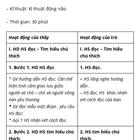
– Kĩ thuật: kĩ thuật động não,
– Thời gian: 30 phút
Hoạt động của thầy
Hoạt động của trò
I. HD HS đọc – Tìm hiểu chú
I. HS đọc – Tìm hiểu
thích
chú thích
1. Bước 1. HD HS đọc
1. HS đọc.
* GV hướng dẫn HS đọc: Cần thể
+ HS lắng nghe hướng
hiện tình cảm giao lưu giữa
dẫn .
người và chó – chó và người nồng
– HS đọc, HS khác nhận
nàn yêu thương
xét cách đọc của bạn
*
GV đọc mẫu một đoạn , yêu cầu
HS đọc:
* Gọi 1 HS nhận xét cách đọc.
2. Bước 2. HD HS tìm hiểu chú
2. HS tìm hiểu chú
thích.
thích.