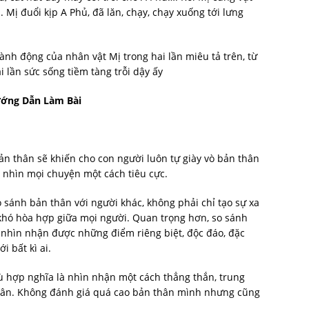
. Mị đuổi kịp A Phủ, đã lăn, chạy, chạy xuống tới lưng
hành động của nhân vật Mị trong hai lần miêu tả trên, từ
i lần sức sống tiềm tàng trỗi dậy ấy
ớng Dẫn Làm Bài
 bản thân sẽ khiến cho con người luôn tự giày vò bản thân
à nhìn mọi chuyện một cách tiêu cực.
so sánh bản thân với người khác, không phải chỉ tạo sự xa
 sự khó hòa hợp giữa mọi người. Quan trọng hơn, so sánh
 nhìn nhận được những điểm riêng biệt, độc đáo, đặc
 bất kì ai.
ù hợp nghĩa là nhìn nhận một cách thẳng thắn, trung
hân. Không đánh giá quá cao bản thân mình nhưng cũng