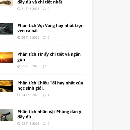
đầy đủ và chi tiết nhất
31 Th5 2025
0
Phân tích Vội Vàng hay nhất trọn
vẹn cả bài
28 Th5 2025
0
Phân tích Từ ấy chi tiết và ngắn
gọn
25 Th5 2025
0
Phân tích Chiều Tối hay nhất của
học sinh giỏi.
24 Th5 2025
1
Phân tích nhân vật Phùng dàn ý
đầy đủ
23 Th5 2025
0