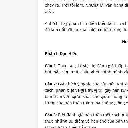
chạy ra. Trời tối lắm. Nhưng Mị vẫn băng đi
dốc”.
Anh/chị hãy phân tích diễn biến tâm lí và 
đó làm nổi bật sự khác biệt cơ bản trong ha
Hư
Phần I: Đọc Hiểu
Câu 1
: Theo tác giả, việc tự đánh giá thấp
bởi mặc cảm tự ti, chán ghét chính mình v
Câu 2
: Giải thích ý nghĩa của câu nói: Khi 
cách, phân biệt về giá trị, vị trí, gây nên
bản thân với người khác còn giúp chúng ta
trưng của bản thân mình mà không giống với
Câu 3
: Biết đánh giá bản thân một cách ph
thực những ưu điểm và hạn chế của bản t
không tự hạ thấp bản thân.