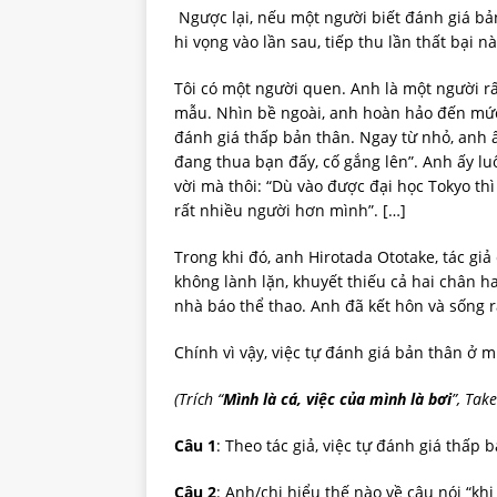
Ngược lại, nếu một người biết đánh giá bản
hi vọng vào lần sau, tiếp thu lần thất bại 
Tôi có một người quen. Anh là một người rất
mẫu. Nhìn bề ngoài, anh hoàn hảo đến mức 
đánh giá thấp bản thân. Ngay từ nhỏ, anh 
đang thua bạn đấy, cố gắng lên”. Anh ấy luô
vời mà thôi: “Dù vào được đại học Tokyo th
rất nhiều người hơn mình”. […]
Trong khi đó, anh Hirotada Ototake, tác gi
không lành lặn, khuyết thiếu cả hai chân ha
nhà báo thể thao. Anh đã kết hôn và sống 
Chính vì vậy, việc tự đánh giá bản thân ở m
(Trích “
Mình là cá, việc của mình là bơi
”, Tak
Câu 1
: Theo tác giả, việc tự đánh giá thấp 
Câu 2
: Anh/chị hiểu thế nào về câu nói “kh