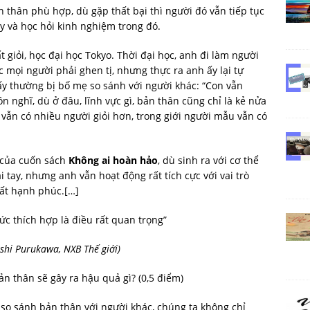
 thân phù hợp, dù gặp thất bại thì người đó vẫn tiếp tục
này và học hỏi kinh nghiệm trong đó.
 giỏi, học đại học Tokyo. Thời đại học, anh đi làm người
mọi người phải ghen tị, nhưng thực ra anh ấy lại tự
ấy thường bị bố mẹ so sánh với người khác: “Con vẫn
n nghĩ, dù ở đâu, lĩnh vực gì, bản thân cũng chỉ là kẻ nửa
ì vẫn có nhiều người giỏi hơn, trong giới người mẫu vẫn có
ả của cuốn sách
Không ai hoàn hảo
, dù sinh ra với cơ thể
i tay, nhưng anh vẫn hoạt động rất tích cực với vai trò
rất hạnh phúc.[…]
ức thích hợp là điều rất quan trọng”
eshi Purukawa, NXB Thế giới)
bản thân sẽ gây ra hậu quả gì? (0,5 điểm)
i so sánh bản thân với người khác, chúng ta không chỉ