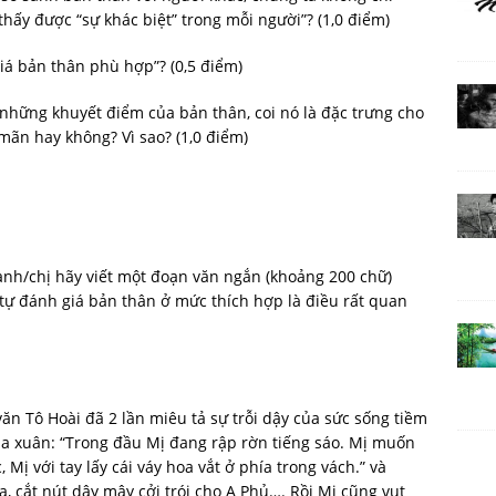
hấy được “sự khác biệt” trong mỗi người”? (1,0 điểm)
giá bản thân phù hợp”? (0,5 điểm)
 những khuyết điểm của bản thân, coi nó là đặc trưng cho
mãn hay không? Vì sao? (1,0 điểm)
 anh/chị hãy viết một đoạn văn ngắn (khoảng 200 chữ)
c tự đánh giá bản thân ở mức thích hợp là điều rất quan
văn Tô Hoài đã 2 lần miêu tả sự trỗi dậy của sức sống tiềm
a xuân: “Trong đầu Mị đang rập rờn tiếng sáo. Mị muốn
, Mị với tay lấy cái váy hoa vắt ở phía trong vách.” và
a, cắt nút dây mây cởi trói cho A Phủ…. Rồi Mị cũng vụt