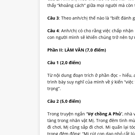
thấy “khoảng cách” giữa mọi người mà còn t
Câu 3
: Theo anh/chị thế nào là “biết đánh 
Câu 4
: Anh/chị có cho rằng việc chấp nhận
con người mình sẽ khiến chúng trở nên tự 
Phần II: LÀM VĂN (7,0 điểm)
Câu 1 (2,0 điểm)
Từ nội dung đoạn trích ở phần đọc – hiểu,
trình bày suy nghĩ của mình về ý kiến “việ
trọng”.
Câu 2 (5,0 điểm)
Trong truyện ngắn “
Vợ chồng A Phủ
”, nhà 
tàng trong nhân vật Mị. Trong đêm tình mù
đi chơi, Mị cũng sắp đi chơi. Mi quấn lại tóc
trong đêm đông: “Mị rút con dao nhỏ cắt lú