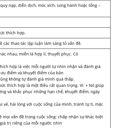
quy nạp, diễn dịch, móc xích, song hành hoặc tổng –
mức thích hợp.
ốt các thao tác lập luận làm sáng tỏ vấn đề.
hác nhau, miễn là hợp lí, thuyết phục. Có
thích hợp là việc mỗi người tự nhìn nhận và đánh giá
 ưu điểm và khuyết điểm của bản
ũng không tự đánh giá mình quá thấp.
mức thích hợp là một điều rất quan trọng. Vì: + Nó giúp
ường và khắc phục những hạn chế, khuyết điểm, ngày
i vẻ, hài lòng với cuộc sống của mình, tránh tự ti, mặc
về mọi vấn đề trong cuộc sống: chấp nhận sự khác biệt
iá trị riêng của mỗi người; nhìn