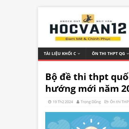
TÀI LIỆU KHỐI C
ÔN THI THPT QG
Bộ đề thi thpt qu
hướng mới năm 2
19 Th2 2024
Trọng Dũng
Ôn thi THP