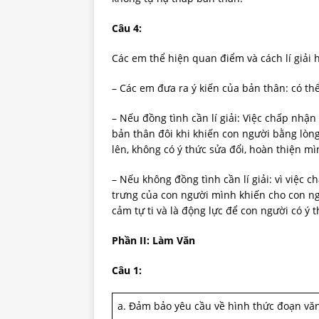
Câu 4:
Các em thể hiện quan điểm và cách lí giải 
– Các em đưa ra ý kiến của bản thân: có th
– Nếu đồng tình cần lí giải: Việc chấp nhậ
bản thân đôi khi khiến con người bằng lòng
lên, không có ý thức sửa đổi, hoàn thiện mì
– Nếu không đồng tình cần lí giải: vì việc
trưng của con người mình khiến cho con ngư
cảm tự ti và là động lực để con người có 
Phần II: Làm Văn
Câu 1:
a. Đảm bảo yêu cầu về hình thức đoạn văn