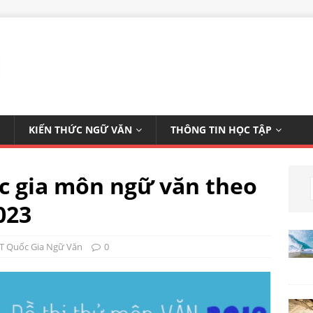
KIẾN THỨC NGỮ VĂN
THÔNG TIN HỌC TẬP
ốc gia môn ngữ văn theo
023
T Quốc Gia Ngữ Văn
0