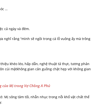
hóc …
iệc cả ngày và đêm.
ựa nghĩ rằng “mình sẽ ngồi trong cá lỗ vuông ấy mà trông
 thiệu khéo léo, hấp dẫn, nghệ thuật tả thực, tương phản
luôn cúi mặtkhông gian căn guồng chật hẹp với không gian
ng của Mị trong Vợ Chồng A Phủ
tớ. Mị sông tăm tối, nhẫn nhục trong nỗi khổ vật chất thể
y.