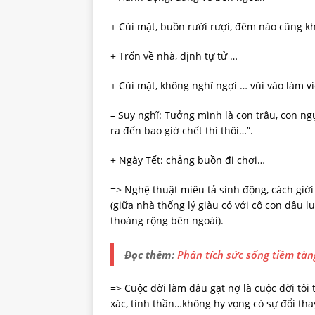
+ Cúi mặt, buồn rười rượi, đêm nào cũng k
+ Trốn về nhà, định tự tử …
+ Cúi mặt, không nghĩ ngợi … vùi vào làm v
– Suy nghĩ: Tưởng mình là con trâu, con ng
ra đến bao giờ chết thì thôi…”.
+ Ngày Tết: chẳng buồn đi chơi…
=> Nghệ thuật miêu tả sinh động, cách giới
(giữa nhà thống lý giàu có với cô con dâu 
thoáng rộng bên ngoài).
Đọc thêm:
Phân tích sức sống tiềm tà
=> Cuộc đời làm dâu gạt nợ là cuộc đời tôi 
xác, tinh thần…không hy vọng có sự đổi tha