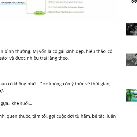
ân bình thường. Mị vốn là cô gái xinh đẹp, hiếu thảo, có
i sáo” và được nhiều trai làng theo.
nào cô không nhớ …” => không còn ý thức về thời gian,
ợ.
 ngựa…khe suối…
h, quen thuộc, tăm tối, gợi cuộc đời tù hãm, bế tắc, luẩn