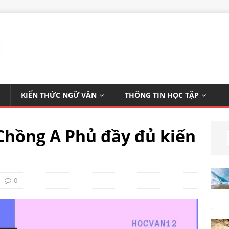
KIẾN THỨC NGỮ VĂN
THÔNG TIN HỌC TẬP
 Chồng A Phủ đầy đủ kiến
0