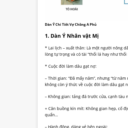
Dàn Ý Chi Tiết Vợ Chồng A Phủ
1. Dàn Ý Nhân vật Mị
* Lai lịch – xuất thân: Là một người nông d
lòng tự trọng và có tài “thổi lá hay như thổ
* Cuộc đời làm dâu gạt nợ:
– Thời gian: “Đã mấy năm”, nhưng “từ năm 
không còn ý thức về cuộc đời làm dâu gạt n
– Không gian: tảng đá trước cửa, cạnh tàu
+ Căn buồng kín mít: Không gian hẹp, cố địn
quẩn…
– Hành động, dáng vẻ bên ngoài: