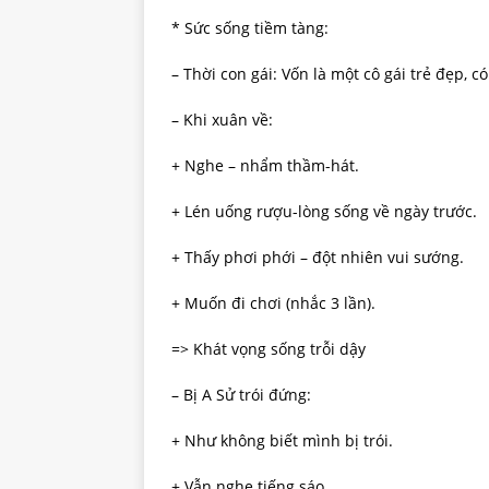
* Sức sống tiềm tàng:
– Thời con gái: Vốn là một cô gái trẻ đẹp, c
– Khi xuân về:
+ Nghe – nhẩm thầm-hát.
+ Lén uống rượu-lòng sống về ngày trước.
+ Thấy phơi phới – đột nhiên vui sướng.
+ Muốn đi chơi (nhắc 3 lần).
=> Khát vọng sống trỗi dậy
– Bị A Sử trói đứng:
+ Như không biết mình bị trói.
+ Vẫn nghe tiếng sáo …