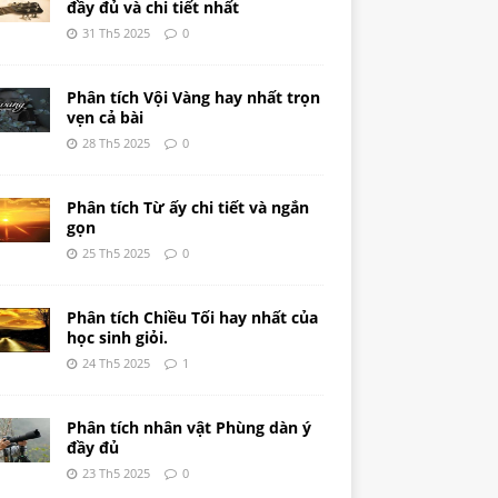
đầy đủ và chi tiết nhất
31 Th5 2025
0
Phân tích Vội Vàng hay nhất trọn
vẹn cả bài
28 Th5 2025
0
Phân tích Từ ấy chi tiết và ngắn
gọn
25 Th5 2025
0
Phân tích Chiều Tối hay nhất của
học sinh giỏi.
24 Th5 2025
1
Phân tích nhân vật Phùng dàn ý
đầy đủ
23 Th5 2025
0