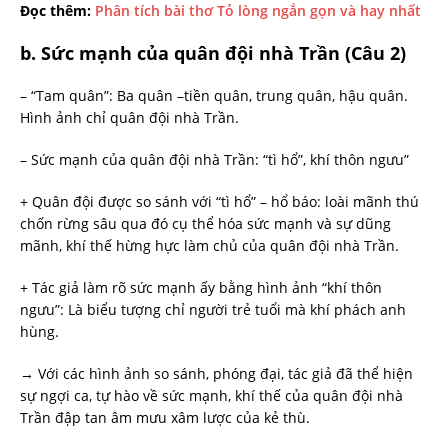
Đọc thêm:
Phân tích bài thơ Tỏ lòng ngắn gọn và hay nhất
b. Sức mạnh của quân đội nhà Trần (Câu 2)
– “Tam quân”: Ba quân –tiền quân, trung quân, hậu quân.
Hình ảnh chỉ quân đội nhà Trần.
– Sức mạnh của quân đội nhà Trần: “tì hổ”, khí thôn ngưu”
+ Quân đội được so sánh với “tì hổ” – hổ báo: loài mãnh thú
chốn rừng sâu qua đó cụ thể hóa sức mạnh và sự dũng
mãnh, khí thế hừng hực làm chủ của quân đội nhà Trần.
+ Tác giả làm rõ sức mạnh ấy bằng hình ảnh “khí thôn
ngưu”: Là biểu tượng chỉ người trẻ tuổi mà khí phách anh
hùng.
→ Với các hình ảnh so sánh, phóng đại, tác giả đã thể hiện
sự ngợi ca, tự hào về sức mạnh, khí thế của quân đội nhà
Trần đập tan âm mưu xâm lược của kẻ thù.