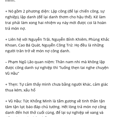
mình.
+ Nó gồm 2 phương diện: Lập công (để lại chiến công, sự
nghiệp), lập danh (để lại danh thơm cho hậu thế). Kẻ làm
trai phải làm xong hai nhiệm vụ này mới được coi là hoàn
trả món nợ.
+ Liên hệ với Nguyễn Trãi, Nguyễn Bỉnh Khiêm, Phùng Khắc
Khoan, Cao Bá Quát, Nguyễn Công Trứ. Họ đều là những
người trăn trở về món nợ công danh.
– Phạm Ngũ Lão quan niệm: Thân nam nhi mà không lập
được công danh sự nghiệp thì “luống thẹn tai nghe chuyện
Vũ Hầu”
+ Thẹn: Tự cảm thấy mình chưa bằng người khác, cảm giác
thua kém, xấu hổ
+ Vũ Hầu: Tức Khổng Minh là tấm gương về tinh thần tận
tâm tận lực báo đáp chủ tướng. Hết lòng trả món nợ công
danh đến hơi thở cuối cùng, để lại sự nghiệp vẻ vang và