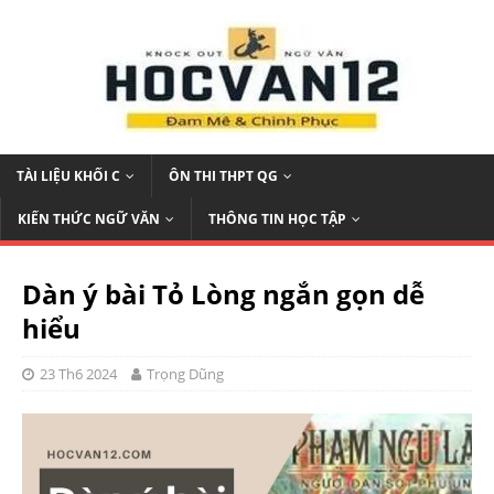
TÀI LIỆU KHỐI C
ÔN THI THPT QG
KIẾN THỨC NGỮ VĂN
THÔNG TIN HỌC TẬP
Dàn ý bài Tỏ Lòng ngắn gọn dễ
hiểu
23 Th6 2024
Trọng Dũng