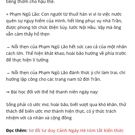
tiếng thơm cho hậu thế.
+ Phạm Ngũ Lão: Con người từ thuở hàn vi vì lo việc nước
quên sự nguy hiểm của mình, hết lòng phục vụ nhà Trần,
được phong tới chức Điện Súy, tước Nội Hầu. Vậy mà ông
vẫn cảm thấy hổ thẹn
→ Nỗi thẹn của Phạm Ngũ Lão hết sức cao cả của một nhân
cách lớn. Thể hiện khát khao, hoài bão hướng về phía trước
để thực hiện lí tưởng
→ Nỗi thẹn của Phạm Ngũ Lão đánh thức ý chí làm trai, chí
hướng lập công cho các trang nam tử đời Trần.
⇒ Bài học đối với thế hệ thanh niên ngày nay:
Sống phải có ước mơ, hoài bão, biết vượt qua khó khăn, thử
thách để biến ước mơ thành hiện thực, có ý thức trách
nhiệm với cá nhân và cộng đồng
Đọc thêm:
Sơ đồ tư duy Cảnh Ngày Hè tóm tắt kiến thức