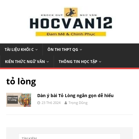
TÀI LIỆU KHỐI C
ÔN THI THPT QG
KIẾN THỨC NGỮ VĂN
THÔNG TIN HỌC TẬP
tỏ lòng
Dàn ý bài Tỏ Lòng ngắn gọn dễ hiểu
23 Th6 2024
Trọng Dũng