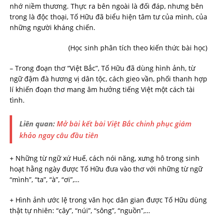
nhớ niềm thương. Thực ra bên ngoài là đối đáp, nhưng bên
trong là độc thoại, Tố Hữu đã biểu hiện tâm tư của mình, của
những người kháng chiến.
(Học sinh phân tích theo kiến thức bài học)
– Trong đoạn thơ “Việt Bắc”, Tố Hữu đã dùng hình ảnh, từ
ngữ đậm đà hương vị dân tộc, cách gieo vần, phối thanh hợp
lí khiến đoạn thơ mang âm hưởng tiếng Việt một cách tài
tình.
Liên quan:
Mở bài kết bài Việt Bắc chinh phục giám
khảo ngay câu đầu tiên
+ Những từ ngữ xứ Huế, cách nói năng, xưng hô trong sinh
hoạt hằng ngày được Tố Hữu đưa vào thơ với những từ ngữ
“mình”, “ta”, “à”, “ơi”,…
+ Hình ảnh ước lệ trong văn học dân gian được Tố Hữu dùng
thật tự nhiên: “cây”, “núi”, “sông”, “nguồn”,…