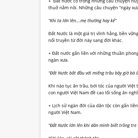
+ Đất nước có trong những câu chuyện huy
thuở nằm nôi. Những câu chuyện “ngày xưa
“Khi ta lớn lên….mẹ thường hay kể”
Đất Nước là một giá trị vĩnh hằng, bền vữ
nối truyền từ đời này sang đời khác.
+ Đất nước gắn liền với những thuần phong 
ngàn xưa.
“Đất Nước bắt đầu với miếng trầu bây giờ bà
Khi nào tục ăn trầu, bới tóc của người Việt
con người Việt Nam đề cao lối sống ân nghĩa
+ Lịch sử ngàn đời của dân tộc còn gắn liề
người Việt Nam.
“Đất Nước lớn lên khi dân mình biết trồng tre