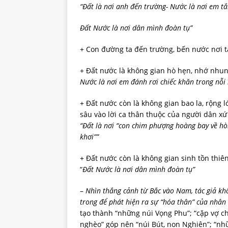
“Đất là nơi anh đến trường- Nước là nơi em t
Đất Nước là nơi dân mình đoàn tụ”
+ Con đường ta đến trường, bến nước nơi ta
+ Đất nước là không gian hò hẹn, nhớ nhun
Nước là nơi em đánh rơi chiếc khăn trong nỗi
+ Đất nước còn là không gian bao la, rộng 
sâu vào lời ca thân thuộc của người dân xứ
“Đất là nơi “con chim phượng hoàng bay về hò
khơi””
+ Đất nước còn là không gian sinh tồn thiê
“
Đất Nước là nơi dân mình đoàn tụ”
–
Nhìn thắng cảnh từ Bắc vào Nam, tác giả kh
trong để phát hiện ra sự “hóa thân” của nhân
tạo thành “những núi Vọng Phu”; “cặp vợ c
nghèo” góp nên “núi Bút, non Nghiên”; “n