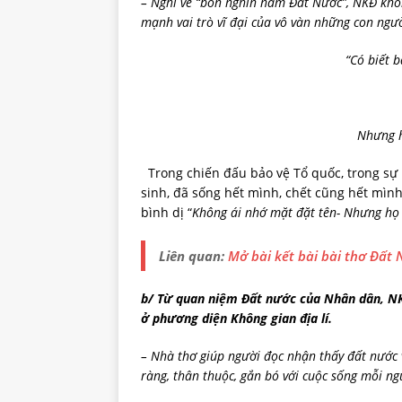
– Nghĩ về “bốn nghìn năm Đất Nước”, NKĐ khôn
mạnh vai trò vĩ đại của vô vàn những con ngườ
“Có biết b
Nhưng h
Trong chiến đấu bảo vệ Tổ quốc, trong sự 
sinh, đã sống hết mình, chết cũng hết mình
bình dị “
Không ái nhớ mặt đặt tên- Nhưng họ
Liên quan:
Mở bài kết bài bài thơ Đất
b/ Từ quan niệm Đất nước của Nhân dân, NK
ở phương diện Không gian địa lí.
– Nhà thơ giúp người đọc nhận thấy đất nước v
ràng, thân thuộc, gắn bó với cuộc sống mỗi ng