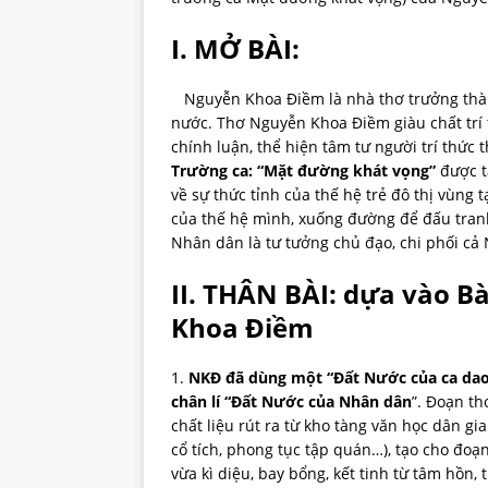
I. MỞ BÀI:
Nguyễn Khoa Điềm là nhà thơ trưởng thàn
nước. Thơ Nguyễn Khoa Điềm giàu chất trí 
chính luận, thể hiện tâm tư người trí thức
Trường ca: “Mặt đường khát vọng”
được t
về sự thức tỉnh của thế hệ trẻ đô thị vùn
của thế hệ mình, xuống đường để đấu tran
Nhân dân là tư tưởng chủ đạo, chi phối cả
II. THÂN BÀI:
dựa vào Bà
Khoa Điềm
1.
NKĐ đã dùng một “Đất Nước của ca dao 
chân lí “Đất Nước của Nhân dân
”. Đoạn th
chất liệu rút ra từ kho tàng văn học dân gia
cổ tích, phong tục tập quán…), tạo cho đoạ
vừa kì diệu, bay bổng, kết tinh từ tâm hồn, 