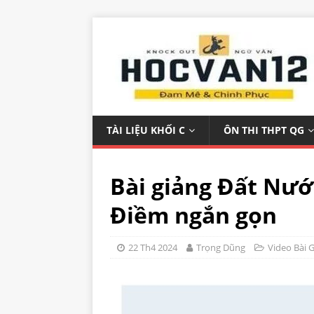
TÀI LIỆU KHỐI C
ÔN THI THPT QG
Bài giảng Đất Nư
Điềm ngắn gọn
22 Th4 2024
Trọng Dũng
Video Bài 