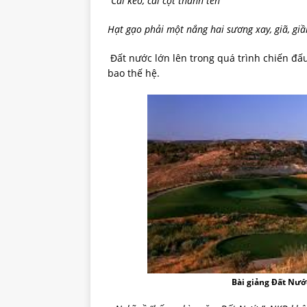
“Cái kèo, cái cột thành tên
Hạt gạo phải một nắng hai sương xay, giã, giầ
Đất nước lớn lên trong quá trình chiến đấu
bao thế hệ.
Bài giảng Đất Nư