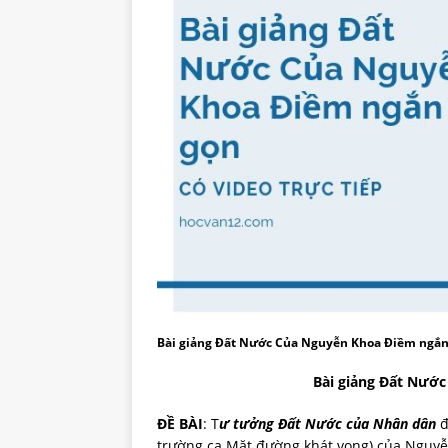
Bài giảng Đất Nước Của Nguyễn Khoa Điềm ngắn
Bài giảng Đất Nướ
ĐỀ BÀI
: T
ư tưởng Đất Nước của Nhân dân
đ
trường ca Mặt đường khát vọng) của Nguy