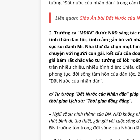
tưởng “Đất nước của nhân dân” trong cảm 
Liên quan:
Giáo Án bài Đất Nước của 
2.
Trường ca “MĐKV” được NKĐ sáng tác nă
tinh thần dân tộc, tình cảm gắn bó với n
sục sôi đánh Mĩ. Nhà thơ đã chọn một hình
chuyện với người con gái, kết cấu của đo
giả bám rất chắc vào tư tưởng cố lõi: “Đ
trên nhiều chiều, nhiều bình diện: Chiều dài
phong tục, đời sống tâm hồn của dân tộc. B
“Đất Nước của nhân dân”.
a/ Tư tưởng “Đất Nước của Nhân dân” giúp 
thời gian Lịch sử: “Thời gian đằng đẵng”.
–
Nghĩ về sự hình thành của ĐN, NKĐ không nh
thật bình dị, tha thiết, gần gũi với cuộc sống
ĐN trường tồn trong đời sống của Nhân dâ