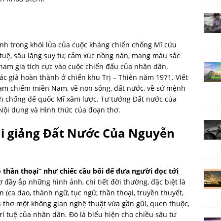
h trong khói lửa của cuộc kháng chiến chống Mĩ cứu
tuệ, sâu lăng suy tư, cảm xúc nồng nàn, mang màu sắc
 tham gia tích cực vào cuộc chiến đấu của nhân dân.
ác giả hoàn thành ở chiến khu Trị – Thiên năm 1971. Viết
g tạm chiếm miền Nam, về non sông, đất nước, về sứ mệnh
h chống đế quốc Mĩ xâm lược. Tư tưởng Đất nước của
 Nội dung và Hình thức của đoạn thơ.
i giảng Đất Nước Của Nguyễn
thần thoại” như chiếc cầu bối để đưa người đọc tới
ơ đầy ắp những hình ảnh, chi tiết đời thường, đặc biệt là
n (ca dao, thành ngữ, tục ngữ, thần thoại, truyền thuyết,
n thơ một không gian nghệ thuật vừa gần gũi, quen thuộc,
trí tuệ của nhân dân. Đó là biểu hiện cho chiều sâu tư