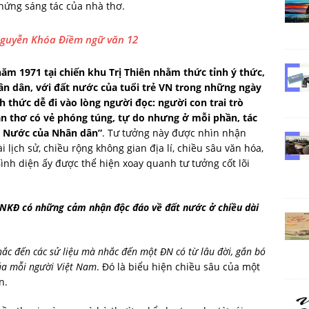
hứng sáng tác của nhà thơ.
Nguyễn Khóa Điềm ngữ văn 12
m 1971 tại chiến khu Trị Thiên nhằm thức tỉnh ý thức,
hân dân, với đất nước của tuổi trẻ VN trong những ngày
 thức dễ đi vào lòng người đọc: người con trai trò
ạn thơ có vẻ phóng túng, tự do nhưng ở mỗi phần, tác
ất Nước của Nhân dân”
. Tư tưởng này được nhìn nhận
 lịch sử, chiều rộng không gian địa lí, chiều sâu văn hóa,
ình diện ấy được thể hiện xoay quanh tư tưởng cốt lõi
NKĐ có những cảm nhận độc đáo về đất nước ở chiều dài
ắc đến các sử liệu mà nhắc đến một ĐN có từ lâu đời, gắn bó
 của mỗi người Việt Nam
. Đó là biểu hiện chiều sâu của một
n.