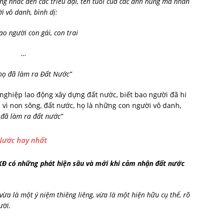
g nhắc đến các triều đại, tên tuổi của các anh hùng mà nhấn
i vô danh, bình dị:
ao người con gái, con trai
…
ọ đã làm ra Đất Nước”
nghiệp lao động xây dựng đất nước, biết bao người đã hi
 vì non sông, đất nước, họ là những con người vô danh,
 đã làm ra đất nước”
 Nước hay nhất
Đ có những phát hiện sâu và mới khi cảm nhận đất nước
ừa là một ý niệm thiêng liêng, vừa là một hiện hữu cụ thể, rõ
ười.