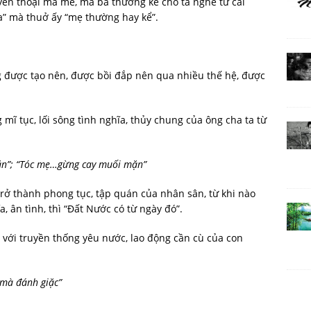
ền thoại mà me, mà bà thường kể cho ta nghe từ cái
” mà thuở ấy “mẹ thường hay kể”.
ng được tạo nên, được bồi đắp nên qua nhiều thế hệ, được
mĩ tục, lối sông tình nghĩa, thủy chung của ông cha ta từ
 ăn”; “Tóc mẹ…gừng cay muối mặn”
 trở thành phong tục, tập quán của nhân sân, từ khi nào
, ân tình, thì “Đất Nước có từ ngày đó”.
n với truyền thống yêu nước, lao động cần cù của con
 mà đánh giặc”