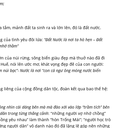
ắm;
 tắm, mảnh đất ta sinh ra và lớn lên, đó là đất nước.
g của tình yêu đôi lứa:
“Đất Nước là nơi ta hò hẹn – Đất
 nhớ thầm”
lớn của núi rừng, sông biển giàu đẹp mà thuở nào đã đi
 Huế, nói lên ước mơ, khát vọng đẹp đẽ của con người:
n núi bạc”- Nước là nơi “con cá ngư ông móng nước biển
ng liêng của cộng đồng dân tộc, đoàn kết qua bao thế hệ:
ông nhìn cái dáng bên mà mà đào xới vào lớp “trầm tích” bên
 dân trong từng thắng cảnh
: “những người vợ nhớ chồng”
hồng yêu nhau” làm thành “hòn Trống Mái”; “người học trò
hững người dân” vô danh nào đó đã lặng lẽ góp nên những