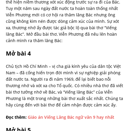
thể hiện niềm thương xót xúc động trước sự ra đi của Bác.
Tuy một năm sau ngày đất nước ta hoàn toàn thống nhất
Viễn Phương mới có cơ hội ra thăm lăng Bác nhưng ông
cũng không kìm nén được dòng cảm xúc của mình. Sự xót
xa, thương nhớ ấy được tác giả bộc lộ qua bài thơ “Viếng
lăng Bác”. Mở đầu bài thơ, Viễn Phương đã nêu lên hoàn
cảnh mình ra thăm lăng Bác:
Mở bài 4
Chủ tịch Hồ Chí Minh – vị cha già kính yêu của dân tộc Việt
Nam – đã cống hiến trọn đời mình vì sự nghiệp giải phóng
đất nước ta. Người ra đi năm 1969, để lại biết bao nỗi
thương nhớ và xót xa cho Tổ quốc. Có nhiều nhà thơ đã viết
bài thơ tưởng nhớ về Bác, và “Viếng lăng Bác” của Viễn
Phương là một trong những bài thơ xuất sắc nhất. Chúng ta
hãy cùng đến với bài thơ để cảm nhận được cảm xúc ấy.
Đọc thêm:
Giáo án Viếng Lăng Bác ngữ văn 9 hay nhất
Mở bài 5