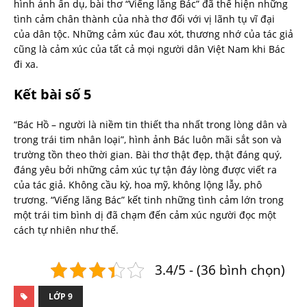
hình ảnh ẩn dụ, bài thơ “Viếng lăng Bác” đã thể hiện những
tình cảm chân thành của nhà thơ đối với vị lãnh tụ vĩ đại
của dân tộc. Những cảm xúc đau xót, thương nhớ của tác giả
cũng là cảm xúc của tất cả mọi người dân Việt Nam khi Bác
đi xa.
Kết bài số 5
“Bác Hồ – người là niềm tin thiết tha nhất trong lòng dân và
trong trái tim nhân loại”, hình ảnh Bác luôn mãi sắt son và
trường tồn theo thời gian. Bài thơ thật đẹp, thật đáng quý,
đáng yêu bởi những cảm xúc tự tận đáy lòng được viết ra
của tác giả. Không cầu kỳ, hoa mỹ, không lộng lẫy, phô
trương. “Viếng lăng Bác” kết tinh những tình cảm lớn trong
một trái tim bình dị đã chạm đến cảm xúc người đọc một
cách tự nhiên như thế.
3.4/5 - (36 bình chọn)
LỚP 9