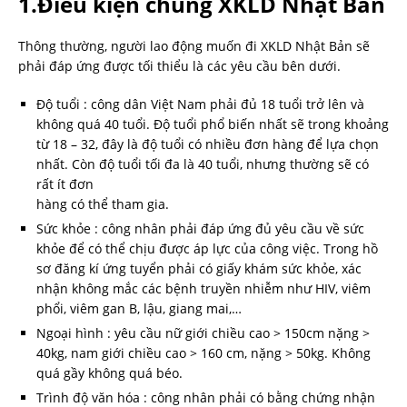
1.Điều kiện chung XKLD Nhật Bản
Thông thường, người lao động muốn đi XKLD Nhật Bản sẽ
phải đáp ứng được tối thiểu là các yêu cầu bên dưới.
Độ tuổi : công dân Việt Nam phải đủ 18 tuổi trở lên và
không quá 40 tuổi. Độ tuổi phổ biến nhất sẽ trong khoảng
từ 18 – 32, đây là độ tuổi có nhiều đơn hàng để lựa chọn
nhất. Còn độ tuổi tối đa là 40 tuổi, nhưng thường sẽ có
rất ít đơn
hàng có thể tham gia.
Sức khỏe : công nhân phải đáp ứng đủ yêu cầu về sức
khỏe để có thể chịu được áp lực của công việc. Trong hồ
sơ đăng kí ứng tuyển phải có giấy khám sức khỏe, xác
nhận không mắc các bệnh truyền nhiễm như HIV, viêm
phổi, viêm gan B, lậu, giang mai,…
Ngoại hình : yêu cầu nữ giới chiều cao > 150cm nặng >
40kg, nam giới chiều cao > 160 cm, nặng > 50kg. Không
quá gầy không quá béo.
Trình độ văn hóa : công nhân phải có bằng chứng nhận