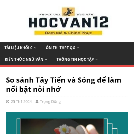
TÀI LIỆU KHỐI C
ÔN THI THPT QG
KIẾN THỨC NGỮ VĂN
THÔNG TIN HỌC TẬP
So sánh Tây Tiến và Sóng để làm
nổi bật nỗi nhớ
25 Th1 2024
Trọng Dũng