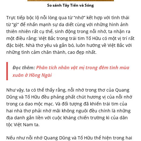
So sánh Tây Tiến và Sóng
Trực tiếp bộc lộ nỗi lòng qua từ “nhớ” kết hợp với tình thái
từ “gì” để nhấn mạnh sự da diết cùng với những hình ảnh
thiên nhiên rất cụ thể, sinh động trong nỗi nhớ, ta nhận ra
một điều rằng: Việt Bắc trong trái tim Tố Hữu có một vị trí rất
đặc biệt. Nhà thơ yêu và gắn bó, luôn hướng về Việt Bắc với
những tình cảm chân thành, cao đẹp nhất.
Đọc thêm:
Phân tích nhân vật mị trong đêm tình mùa
xuân ở Hồng Ngài
Như vậy, ta có thể thấy rằng, nỗi nhớ trong thơ của Quang
Dũng và Tố Hữu đều phảng phất chút hương vị của nỗi nhớ
trong ca dao mộc mạc. Và đối tượng đã khiến trái tim của
hai nhà thơ phải nhớ mãi không nguôi đều chính là những
địa danh gắn liền với cuộc kháng chiến trường kì của dân
tộc Việt Nam ta.
Nếu như nỗi nhớ Quang Dũng và Tố Hữu thể hiện trong hai