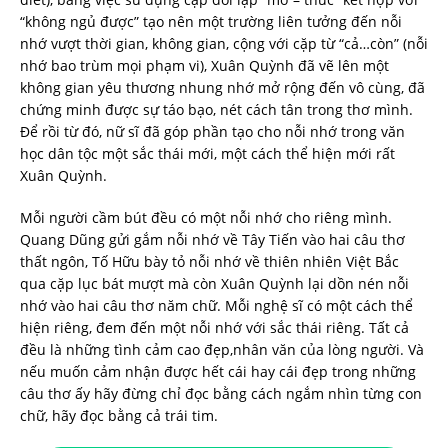
“không ngủ được” tạo nên một trường liên tưởng đến nỗi
nhớ vượt thời gian, không gian, cộng với cặp từ “cả…còn” (nỗi
nhớ bao trùm mọi phạm vi), Xuân Quỳnh đã vẽ lên một
không gian yêu thương nhung nhớ mở rộng đến vô cùng, đã
chứng minh được sự táo bạo, nét cách tân trong thơ mình.
Để rồi từ đó, nữ sĩ đã góp phần tạo cho nỗi nhớ trong văn
học dân tộc một sắc thái mới, một cách thể hiện mới rất
Xuân Quỳnh.
Mỗi người cầm bút đều có một nỗi nhớ cho riêng mình.
Quang Dũng gửi gắm nỗi nhớ về Tây Tiến vào hai câu thơ
thất ngôn, Tố Hữu bày tỏ nỗi nhớ về thiên nhiên Việt Bắc
qua cặp lục bát mượt mà còn Xuân Quỳnh lại dồn nén nỗi
nhớ vào hai câu thơ năm chữ. Mỗi nghệ sĩ có một cách thể
hiện riêng, đem đến một nỗi nhớ với sắc thái riêng. Tất cả
đều là những tình cảm cao đẹp,nhân văn của lòng người. Và
nếu muốn cảm nhận được hết cái hay cái đẹp trong những
câu thơ ấy hãy đừng chỉ đọc bằng cách ngắm nhìn từng con
chữ, hãy đọc bằng cả trái tim.