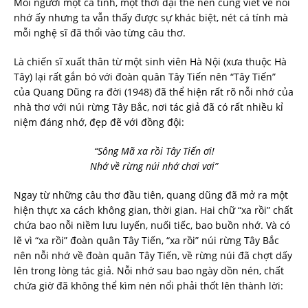
Mỗi người một cá tính, một thời đại thế nên cùng viết về nỗi
nhớ ấy nhưng ta vẫn thấy được sự khác biệt, nét cá tính mà
mỗi nghệ sĩ đã thổi vào từng câu thơ.
Là chiến sĩ xuất thân từ một sinh viên Hà Nội (xưa thuộc Hà
Tây) lại rất gắn bó với đoàn quân Tây Tiến nên “Tây Tiến”
của Quang Dũng ra đời (1948) đã thể hiện rất rõ nỗi nhớ của
nhà thơ với núi rừng Tây Bắc, nơi tác giả đã có rất nhiều kỉ
niệm đáng nhớ, đẹp đẽ với đồng đội:
“Sông Mã xa rồi Tây Tiến ơi!
Nhớ về rừng núi nhớ chơi vơi”
Ngay từ những câu thơ đầu tiên, quang dũng đã mở ra một
hiện thực xa cách không gian, thời gian. Hai chữ “xa rồi” chất
chứa bao nỗi niềm lưu luyến, nuối tiếc, bao buồn nhớ. Và có
lẽ vì “xa rồi” đoàn quân Tây Tiến, “xa rồi” núi rừng Tây Bắc
nên nỗi nhớ về đoàn quân Tây Tiến, về rừng núi đã chợt dấy
lên trong lòng tác giả. Nỗi nhớ sau bao ngày dồn nén, chất
chứa giờ đã không thể kìm nén nổi phải thốt lên thành lời: