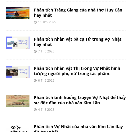
Phân tích Tràng Giang của nhà thơ Huy Cận
hay nhất
11 Th5 2025
Phân tích nhân vật bà cụ Tứ trong Vợ Nhặt
hay nhất
7 Th5 2025
Phân tích nhân vật Thị trong Vợ Nhặt hình
tượng người phụ nữ trong tác phẩm.
6 Th5 2025
Phân tích tình huống truyện Vợ Nhặt để thấy
sự độc đáo của nhà văn Kim Lân
4 Th5 2025
Phân tích Vợ Nhặt của nhà văn Kim Lân đầy
đủ hay nhất