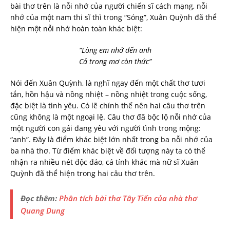
bài thơ trên là nỗi nhớ của người chiến sĩ cách mạng, nỗi
nhớ của một nam thi sĩ thì trong “Sóng”, Xuân Quỳnh đã thể
hiện một nỗi nhớ hoàn toàn khác biệt:
“Lòng em nhớ đến anh
Cả trong mơ còn thức”
Nói đến Xuân Quỳnh, là nghĩ ngay đến một chất thơ tươi
tắn, hồn hậu và nồng nhiệt – nồng nhiệt trong cuộc sống,
đặc biệt là tình yêu. Có lẽ chính thế nên hai câu thơ trên
cũng không là một ngoại lệ. Câu thơ đã bộc lộ nỗi nhớ của
một người con gái đang yêu với người tình trong mộng:
“anh”. Đây là điểm khác biệt lớn nhất trong ba nỗi nhớ của
ba nhà thơ. Từ điểm khác biệt về đối tượng này ta có thể
nhận ra nhiều nét độc đáo, cá tính khác mà nữ sĩ Xuân
Quỳnh đã thể hiện trong hai câu thơ trên.
Đọc thêm:
Phân tích bài thơ Tây Tiến của nhà thơ
Quang Dung