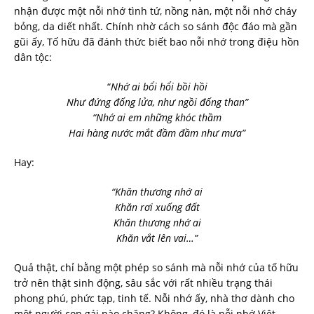
nhận được một nỗi nhớ tình tứ, nồng nàn, một nỗi nhớ cháy
bỏng, da diết nhất. Chính nhờ cách so sánh độc đáo mà gần
gũi ấy, Tố hữu đã đánh thức biết bao nỗi nhớ trong điệu hồn
dân tộc:
“
Nhớ ai bổi hổi bồi hồi
Như đứng đống lửa, như ngồi đống than”
“Nhớ ai em những khóc thầm
Hai hàng nước mắt đầm đầm như mưa”
Hay:
“Khăn thương nhớ ai
Khăn rơi xuống đất
Khăn thương nhớ ai
Khăn vắt lên vai…”
Quả thật, chỉ bằng một phép so sánh mà nỗi nhớ của tố hữu
trở nên thật sinh động, sâu sắc với rất nhiều trạng thái
phong phú, phức tạp, tinh tế. Nỗi nhớ ấy, nhà thơ dành cho
một người con gái nào chăng? Không, đó là nỗi nhớ Việt