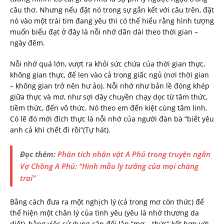
câu thơ. Nhưng nếu đặt nó trong sự gắn kết với câu trên, đặt
nó vào một trái tim đang yêu thì có thể hiểu rằng hình tượng
muốn biểu đạt ở đây là nỗi nhớ dãn dài theo thời gian –
ngày đêm.
Nỗi nhớ quá lớn, vượt ra khỏi sức chứa của thời gian thực,
không gian thực, để len vào cả trong giấc ngủ (nơi thời gian
– không gian trở nên hư ảo). Nỗi nhớ như bản lề đóng khép
giữa thực và mơ, như sợi dây chuyền chạy dọc từ tâm thức,
tiềm thức, đến vô thức. Nó theo em đến kiệt cùng tâm linh.
Có lẽ đó mới đích thực là nỗi nhớ của người đàn bà “biết yêu
anh cả khi chết đi rồi”(Tự hát).
Đọc thêm:
Phân tích nhân vật A Phủ trong truyện ngắn
Vợ Chồng A Phủ: “Hình mẫu lý tưởng của mọi chàng
trai”
Bằng cách đưa ra một nghịch lý (cả trong mơ còn thức) để
thể hiện một chân lý của tình yêu (yêu là nhớ thương da
diết), bằng việc sử dụng cặp đối lập “mơ – thức” kết hợp với