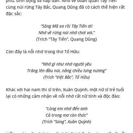
phú, sinh động và hấp dẫn. Nhớ về đoàn quân Tây Tiến
cùng núi rừng Tây Bắc, Quang Dũng đã có cách thể hiện rất
đặc sắc:
“Sông Mã xa rồi Tây Tiến ơi!
Nhớ về rừng núi nhớ chơi vơi,”
(Trích “Tây Tiến”, Quang Dũng)
Còn đây là nỗi nhớ trong thơ Tố Hữu:
“Nhớ gì như nhớ người yêu
Trăng lên đầu núi, nắng chiều lưng nương”
(Trích “Việt Bắc”, Tố Hữu)
Khác với hai nam thi sĩ trên, Xuân Quỳnh, một nữ sĩ trẻ tuổi
lại có những cảm nhận về nỗi nhớ rất nữ tính và độc đáo:
“Lòng em nhớ đến anh
Cả trong mơ còn thức”
(Trích “Sóng”, Xuân Quỳnh)