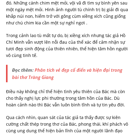
đó. Những cánh chim mệt mỏi, vội vã đi tìm sự bình yên sau
một ngày mệt mỏi. Hình ảnh người tù chính trị bị giải đi qua
khắp núi non, hiểm trở với gông cùm xiềng xích cũng giống
như chú chim kia cần một sự nghỉ ngơi .
Trong cảnh lao tù mất tự do, bị xiềng xích nhưng tác giả Hồ
Chí Minh vẫn vượt lên nỗi đau của thể xác để cảm nhận sự
tươi đẹp sinh động của thiên nhiên, thể hiện tâm hồn người
vô cùng tinh tế.
Đọc thêm:
Phân tích vẻ đẹp cổ điển và hiện đại trong
bài thơ Tràng Giang
Điều này không chỉ thể hiện tình yêu thiên của Bác mà còn
cho thấy nghị lực phi thường trong tâm hồn của Bác. Dù
hoàn cảnh nào thì Bác vẫn luôn bình tĩnh và tự tin yêu đời.
Qua cách nhìn, quan sát của tác giả ta thấy được sự kiên
cường chất thép trong thơ của Bác, phong thái, khí phách vô
cùng ung dung thể hiện bản lĩnh của một người lãnh đạo