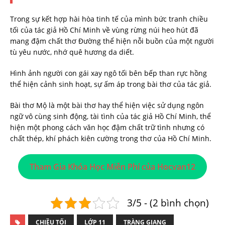
Trong sự kết hợp hài hòa tinh tế của mình bức tranh chiều
tối của tác giả Hồ Chí Minh về vùng rừng núi heo hút đã
mang đậm chất thơ Đường thể hiện nỗi buồn của một người
tù yêu nước, nhớ quê hương da diết.
Hình ảnh người con gái xay ngô tối bên bếp than rực hồng
thể hiện cảnh sinh hoạt, sự ấm áp trong bài thơ của tác giả.
Bài thơ Mộ là một bài thơ hay thể hiện việc sử dụng ngôn
ngữ vô cùng sinh động, tài tình của tác giả Hồ Chí Minh, thể
hiện một phong cách văn học đậm chất trữ tình nhưng có
chất thép, khí phách kiên cường trong thơ của Hồ Chí Minh.
Tham Gia Khóa Học Miễn Phí của Hocvan12
3/5 - (2 bình chọn)
CHIỀU TỐI
LỚP 11
TRÀNG GIANG