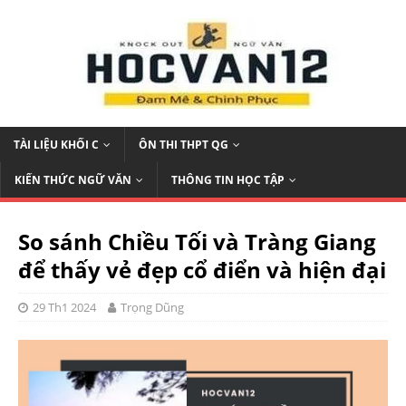
TÀI LIỆU KHỐI C
ÔN THI THPT QG
KIẾN THỨC NGỮ VĂN
THÔNG TIN HỌC TẬP
So sánh Chiều Tối và Tràng Giang
để thấy vẻ đẹp cổ điển và hiện đại
29 Th1 2024
Trọng Dũng