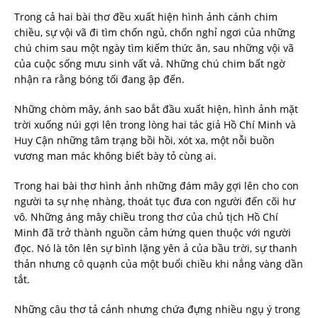
Trong cả hai bài thơ đều xuất hiện hình ảnh cánh chim
chiều, sự vội vã đi tìm chốn ngủ, chốn nghỉ ngơi của những
chú chim sau một ngày tìm kiếm thức ăn, sau những vội vã
của cuộc sống mưu sinh vất vả. Những chú chim bất ngờ
nhận ra rằng bóng tối đang ập đến.
Những chòm mây, ánh sao bắt đầu xuất hiện, hình ảnh mặt
trời xuống núi gợi lên trong lòng hai tác giả Hồ Chí Minh và
Huy Cận những tâm trạng bồi hồi, xót xa, một nỗi buồn
vương man mác không biết bày tỏ cùng ai.
Trong hai bài thơ hình ảnh những đám mây gợi lên cho con
người ta sự nhẹ nhàng, thoát tục đưa con người đến cõi hư
vô. Những áng mây chiều trong thơ của chủ tịch Hồ Chí
Minh đã trở thành nguồn cảm hứng quen thuộc với người
đọc. Nó là tôn lên sự bình lặng yên ả của bầu trời, sự thanh
thản nhưng cô quạnh của một buổi chiều khi nắng vàng dần
tắt.
Những câu thơ tả cảnh nhưng chứa đựng nhiều ngụ ý trong