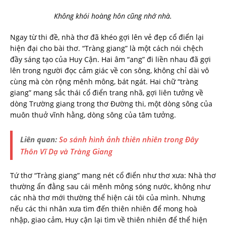
Không khói hoàng hôn cũng nhớ nhà.
Ngay từ thi đề, nhà thơ đã khéo gợi lên vẻ đẹp cổ điển lại
hiện đại cho bài thơ. “Tràng giang” là một cách nói chệch
đầy sáng tạo của Huy Cận. Hai âm “ang” đi liền nhau đã gợi
lên trong người đọc cảm giác về con sông, không chỉ dài vô
cùng mà còn rộng mênh mông, bát ngát. Hai chữ “tràng
giang” mang sắc thái cổ điển trang nhã, gợi liên tưởng về
dòng Trường giang trong thơ Đường thi, một dòng sông của
muôn thuở vĩnh hằng, dòng sông của tâm tưởng.
Liên quan:
So sánh hình ảnh thiên nhiên trong Đây
Thôn Vĩ Dạ và Tràng Giang
Tứ thơ “Tràng giang” mang nét cổ điển như thơ xưa: Nhà thơ
thường ẩn đằng sau cái mênh mông sóng nước, không như
các nhà thơ mới thường thể hiện cái tôi của mình. Nhưng
nếu các thi nhân xưa tìm đến thiên nhiên để mong hoà
nhập, giao cảm, Huy cận lại tìm về thiên nhiên để thể hiện