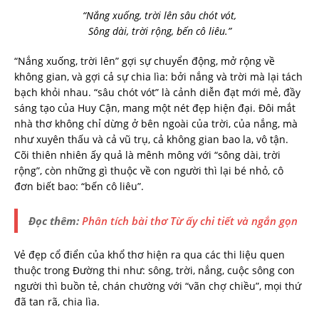
“Nắng xuống, trời lên sâu chót vót,
Sông dài, trời rộng, bến cô liêu.”
“Nắng xuống, trời lên” gợi sự chuyển động, mở rộng về
không gian, và gợi cả sự chia lìa: bởi nắng và trời mà lại tách
bạch khỏi nhau. “sâu chót vót” là cảnh diễn đạt mới mẻ, đầy
sáng tạo của Huy Cận, mang một nét đẹp hiện đại. Đôi mắt
nhà thơ không chỉ dừng ở bên ngoài của trời, của nắng, mà
như xuyên thấu và cả vũ trụ, cả không gian bao la, vô tận.
Cõi thiên nhiên ấy quả là mênh mông với “sông dài, trời
rộng”, còn những gì thuộc về con người thì lại bé nhỏ, cô
đơn biết bao: “bến cô liêu”.
Đọc thêm:
Phân tích bài thơ Từ ấy chi tiết và ngắn gọn
Vẻ đẹp cổ điển của khổ thơ hiện ra qua các thi liệu quen
thuộc trong Đường thi như: sông, trời, nắng, cuộc sông con
người thì buồn tẻ, chán chường với “vãn chợ chiều”, mọi thứ
đã tan rã, chia lìa.