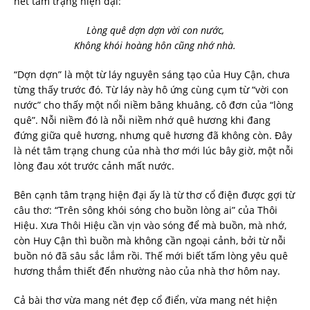
nét tâm trạng hiện đại:
Lòng quê dợn dợn vời con nước,
Không khói hoàng hôn cũng nhớ nhà.
“Dợn dợn” là một từ láy nguyên sáng tạo của Huy Cận, chưa
từng thấy trước đó. Từ láy này hô ứng cùng cụm từ “vời con
nước” cho thấy một nổi niềm bâng khuâng, cô đơn của “lòng
quê”. Nỗi niềm đó là nỗi niềm nhớ quê hương khi đang
đứng giữa quê hương, nhưng quê hương đã không còn. Đây
là nét tâm trạng chung của nhà thơ mới lúc bây giờ, một nỗi
lòng đau xót trước cảnh mất nước.
Bên cạnh tâm trạng hiện đại ấy là từ thơ cổ điện được gợi từ
câu thơ: “Trên sông khói sóng cho buồn lòng ai” của Thôi
Hiệu. Xưa Thôi Hiệu cần vịn vào sóng để mà buồn, mà nhớ,
còn Huy Cận thì buồn mà không cần ngoại cảnh, bởi từ nỗi
buồn nó đã sâu sắc lắm rồi. Thế mới biết tấm lòng yêu quê
hương thắm thiết đến nhường nào của nhà thơ hôm nay.
Cả bài thơ vừa mang nét đẹp cổ điển, vừa mang nét hiện