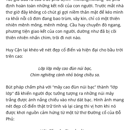
định hoàn toàn những kết nối của con người. Trước mắt nhà
thơ giờ đây không có chút gì gợi niềm thân mật để kéo mình
ra khỏi nỗi cô đơn đang bao trùm, vây kín, chỉ có một thiên
nhiên mênh mông, mênh mông. Cầu hay chuyến đò ngang,
phương tiện giao kết của con người, dường như đã bị cõi
thiên nhiên nhấn chìm, trôi đi nơi nào.
Huy Cận lại khéo vẽ nét đẹp cổ điển và hiện đại cho bầu trời
trên cao:
Lớp lớp mây cao đùn núi bạc,
Chim nghiêng cánh nhỏ bóng chiều sa.
Bút pháp chấm phá với “mây cao đùn núi bạc” thành “lớp
lớp” đã khiến người đọc tưởng tượng ra những núi mây
trắng được ánh nắng chiếu vào như dát bạc. Hình ảnh mang
nét đẹp cổ điển thật trữ tình và lại càng thi vị hơn khi nó
được khơi nguồn cảm hứng từ một tứ thơ Đường cổ của Đỗ
Phủ: