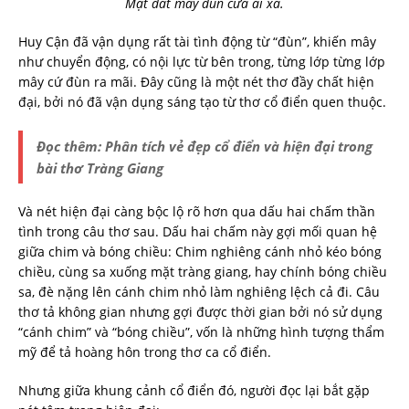
Mặt đất mây đùn cửa ải xa.
Huy Cận đã vận dụng rất tài tình động từ “đùn”, khiến mây
như chuyển động, có nội lực từ bên trong, từng lớp từng lớp
mây cứ đùn ra mãi. Đây cũng là một nét thơ đầy chất hiện
đại, bởi nó đã vận dụng sáng tạo từ thơ cổ điển quen thuộc.
Đọc thêm:
Phân tích vẻ đẹp cổ điển và hiện đại trong
bài thơ Tràng Giang
Và nét hiện đại càng bộc lộ rõ hơn qua dấu hai chấm thần
tình trong câu thơ sau. Dấu hai chấm này gợi mối quan hệ
giữa chim và bóng chiều: Chim nghiêng cánh nhỏ kéo bóng
chiều, cùng sa xuống mặt tràng giang, hay chính bóng chiều
sa, đè nặng lên cánh chim nhỏ làm nghiêng lệch cả đi. Câu
thơ tả không gian nhưng gợi được thời gian bởi nó sử dụng
“cánh chim” và “bóng chiều”, vốn là những hình tượng thẩm
mỹ để tả hoàng hôn trong thơ ca cổ điển.
Nhưng giữa khung cảnh cổ điển đó, người đọc lại bắt gặp