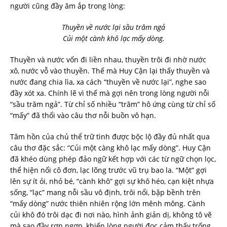
người cũng đầy ăm ắp trong lòng:
Thuyền về nước lại sầu trăm ngả
Củi một cành khô lạc mấy dòng.
Thuyền và nước vốn đi liền nhau, thuyền trôi đi nhờ nước
xô, nước vỗ vào thuyền. Thế mà Huy Cận lại thấy thuyền và
nước đang chia lìa, xa cách “thuyền về nước lại”, nghe sao
đầy xót xa. Chính lẽ vì thế mà gợi nên trong lòng người nỗi
“sầu trăm ngả”. Từ chỉ số nhiều “trăm” hô ứng cùng từ chỉ số
“mấy” đã thổi vào câu thơ nỗi buồn vô hạn.
Tâm hồn của chủ thể trữ tình được bộc lộ đầy đủ nhất qua
câu thơ đặc sắc: “Củi một càng khô lạc mấy dòng”. Huy Cận
đã khéo dùng phép đảo ngữ kết hợp với các từ ngữ chọn lọc,
thể hiện nổi cô đơn, lạc lõng trước vũ trụ bao la. “Một” gợi
lên sự ít ỏi, nhỏ bé, “cành khô” gợi sự khô héo, cạn kiệt nhựa
sống, “lạc” mang nỗi sầu vô định, trôi nổi, bập bềnh trên
“mấy dòng” nước thiên nhiên rộng lớn mênh mông. Cành
củi khô đó trôi dạc đi nơi nào, hình ảnh giản dị, không tô vẽ
mà sao đầy rợn ngợp, khiến lòng người đọc cảm thấy trống