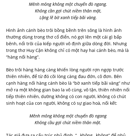
Mênh mông không một chuyến đò ngang.
Không cần gợi chút niềm thân mật,
Lặng lẽ bờ xanh tiếp bãi vàng.
Hình ảnh cánh bèo trôi bồng bềnh trên sông là hình ảnh
thường dùng trong thơ cổ điển, nó gợi lên một cái gì bấp
bênh, nổi trôi của kiếp người vô định giữa dòng đời. Nhưng
trong thơ Huy Cận không chỉ có một hay hai cánh bèo, mà là
“hàng nối hàng”.
Bèo trôi hàng hàng càng khiến lòng người rợn ngợp trước
thiên nhiên, để từ đó cõi lòng càng đau đớn, cô đơn. Bên
cạnh hàng nối hàng cánh bèo là “bờ xanh tiếp bãi vàng” như
mở ra một không gian bao la vô cùng, vô tận, thiên nhiên nối
tiếp thiên nhiên, dường không có con người, không có chút
sinh hoạt của con người, không có sự giao hoà, nối kết:
Mênh mông không một chuyến đò ngang
Không cầu gợi chút niềm thân mật.
Tác giả đưa ra cấu trúc phủ định. “…không…không” để phủ