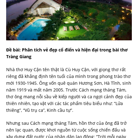
Đề bài: Phân tích vẻ đẹp cổ điển và hiện đại trong bài thơ
Tràng Giang
Nhà thơ Huy Cận tên thật là Cù Huy Cận, với giọng thơ rất
riêng đã khẳng định tên tuổi của mình trong phong trào thơ
mới 1930-1945. Ông vốn quê quán Hương Sơn, Hà Tĩnh, sinh
năm 1919 và mất năm 2005. Trước Cách mạng tháng Tám,
thơ ông mang nỗi sầu về kiếp người và ca ngợi cảnh đẹp của
thiên nhiên, tạo vật với các tác phẩm tiêu biểu như: “Lửa
thiêng”, “Vũ trụ ca”, Kinh cầu tự”.
Nhưng sau Cách mạng tháng Tám, hồn thơ của ông đã trở
nên lạc quan, được khơi nguồn từ cuộc sống chiến đấu và
xây dựng đất nước của nhân dân lao động: “Trời mỗi ngày