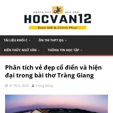
TÀI LIỆU KHỐI C
ÔN THI THPT QG
KIẾN THỨC NGỮ VĂN
THÔNG TIN HỌC TẬP
Phân tích vẻ đẹp cổ điển và hiện
đại trong bài thơ Tràng Giang
31 Th12 2023
Trọng Dũng