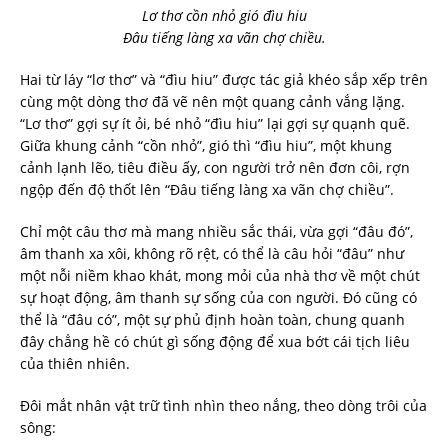
Lơ thơ cồn nhỏ gió đìu hiu
Đâu tiếng làng xa vãn chợ chiều.
Hai từ láy “lơ thơ” và “đìu hiu” được tác giả khéo sắp xếp trên
cùng một dòng thơ đã vẽ nên một quang cảnh vắng lặng.
“Lơ thơ” gợi sự ít ỏi, bé nhỏ “đìu hiu” lại gợi sự quạnh quẽ.
Giữa khung cảnh “cồn nhỏ”, gió thì “đìu hiu”, một khung
cảnh lạnh lẽo, tiêu điều ấy, con người trở nên đơn côi, rợn
ngộp đến độ thốt lên “Đâu tiếng làng xa vãn chợ chiều”.
Chỉ một câu thơ mà mang nhiều sắc thái, vừa gợi “đâu đó”,
âm thanh xa xôi, không rõ rệt, có thể là câu hỏi “đâu” như
một nỗi niềm khao khát, mong mỏi của nhà thơ về một chút
sự hoạt động, âm thanh sự sống của con người. Đó cũng có
thể là “đâu có”, một sự phủ định hoàn toàn, chung quanh
đây chẳng hề có chút gì sống động để xua bớt cái tịch liêu
của thiên nhiên.
Đôi mắt nhân vật trữ tình nhìn theo nắng, theo dòng trôi của
sông: