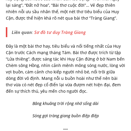
lại sáng”, “Đất nở hoa”, “Bài thơ cuộc đời”… Vẻ đẹp thiên
nhiên nỗi ưu sầu nhân thế, một nét thơ tiêu biểu của Huy
Cận, được thể hiện khá rõ nét qua bài thơ “Tràng Giang”.
Liên quan
:
Sơ đồ tư duy Tràng Giang
Đây là một bài thơ hay, tiêu biểu và nổi tiếng nhất của Huy
Cận trước Cách mạng tháng Tám. Bài thơ được trích từ tập
“Lửa thiêng”, được sáng tác khi Huy Cận đứng ở bờ Nam bến
Chèm sông Hồng, nhìn cảnh mênh mông sóng nước, lòng vời
vợi buồn, cám cảnh cho kiếp người nhỏ bé, nổi trôi giữa
dòng đời vô định. Mang nỗi u buồn hoài như thế nên bài
thơ vừa có nét đẹp cổ điển lại vừa đượm nét hiện đại, đem
đến sự thích thú, yêu mến cho người đọc.
Bâng khuâng trời rộng nhớ sống dài
Sóng gợi tràng giang buồn điệp điệp
….