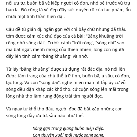
nổi ưu tư, buồn bã về kiếp người cô đơn, nhỏ bé trước vũ trụ
bao la. Đó cũng là vẻ đẹp đầy sức quyến rũ của tác phẩm, ẩn
chứa một tinh thần hiện đại.
Câu đề từ giản dị, ngắn gọn với chỉ bảy chữ nhưng đã thâu
tóm được cảm xúc chủ đạo của cả bài: “Bâng khuâng trời
rộng nhớ sống dài”. Trước cảnh “trời rộng”, “sông dài” sao
mà bát ngát, mênh mông của thiên nhiên, lòng con người
dấy lên tình cảm “bâng khuâng” và nhớ.
Từ láy “bâng khuâng” được sử dụng rất đắc địa, nó nói lên
được tâm trạng của chủ thể trữ tình, buồn bã, u sầu, cô đơn,
lạc lõng. Và con “sông dài”, nghe miên man tít tắp ấy cứ vỗ
sóng đều đặn khắp các khổ thơ, cứ cuộn sóng lên mãi trong
lòng nhà thơ làm rung động trái tim người đọc.
Và ngay từ khổ thơ đầu, người đọc đã bắt gặp những con
sóng lòng đầy ưu tư, sầu não như thế:
Sóng gợn tràng giang buồn điệp điệp,
Con thuyền xuôi mái nước song song.