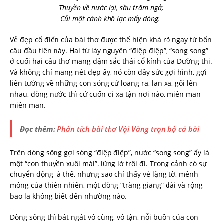
Thuyền về nước lại, sầu trăm ngả;
Củi một cành khô lạc mấy dòng.
Vẻ đẹp cổ điển của bài thơ được thể hiện khá rõ ngay từ bốn
câu đầu tiên này. Hai từ láy nguyên “điệp điệp”, “song song”
ở cuối hai câu thơ mang đậm sắc thái cổ kính của Đường thi.
Và không chỉ mang nét đẹp ấy, nó còn đầy sức gợi hình, gợi
liên tưởng về những con sóng cứ loang ra, lan xa, gối lên
nhau, dòng nước thì cứ cuốn đi xa tận nơi nào, miên man
miên man.
Đọc thêm:
Phân tích bài thơ Vội Vàng trọn bộ cả bài
Trên dòng sông gợi sóng “điệp điệp”, nước “song song” ấy là
một “con thuyền xuôi mái”, lững lờ trôi đi. Trong cảnh có sự
chuyển động là thế, nhưng sao chỉ thấy vẻ lặng tờ, mênh
mông của thiên nhiên, một dòng “tràng giang” dài và rộng
bao la không biết đến nhường nào.
Dòng sông thì bát ngát vô cùng, vô tận, nỗi buồn của con