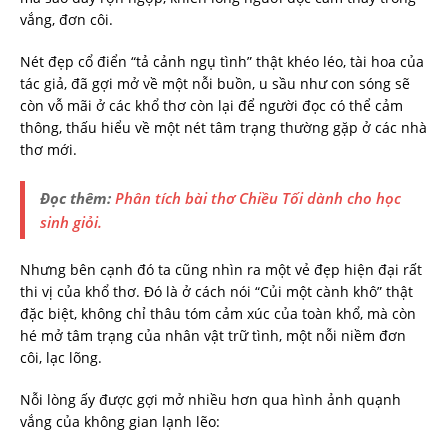
vắng, đơn côi.
Nét đẹp cổ điển “tả cảnh ngụ tình” thật khéo léo, tài hoa của
tác giả, đã gợi mở về một nỗi buồn, u sầu như con sóng sẽ
còn vỗ mãi ở các khổ thơ còn lại để người đọc có thể cảm
thông, thấu hiểu về một nét tâm trạng thường gặp ở các nhà
thơ mới.
Đọc thêm:
Phân tích bài thơ Chiều Tối dành cho học
sinh giỏi.
Nhưng bên cạnh đó ta cũng nhìn ra một vẻ đẹp hiện đại rất
thi vị của khổ thơ. Đó là ở cách nói “Củi một cành khô” thật
đặc biệt, không chỉ thâu tóm cảm xúc của toàn khổ, mà còn
hé mở tâm trạng của nhân vật trữ tình, một nỗi niềm đơn
côi, lạc lõng.
Nỗi lòng ấy được gợi mở nhiều hơn qua hình ảnh quạnh
vắng của không gian lạnh lẽo: