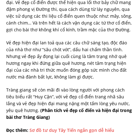
đại. Vẻ đẹp cổ điển được thể hiện qua lối thơ bảy chữ mang
đậm phong vị Đường thi, qua cách dùng từ láy nguyên, qua
việc sử dụng các thi liệu cổ điển quen thuộc như: mây, sông,
cánh chim… Và trên hết là cách vận dụng các tứ thơ cổ điển,
gợi cho bài thơ không khí cổ kính, trầm mặc của thơ Đường.
Vẻ đẹp hiện đại lan toả qua các câu chữ sáng tạo, độc đáo
của nhà thơ như “sâu chót vót”, dấu hai chấm thần tình.
Nhưng vẻ đẹp ấy đọng lại cuối cùng là tâm trạng nhớ quê
hương ngay khi đứng giữa quê hương, nét tâm trạng hiện
đại của các nhà tri thức muốn đóng góp sức mình cho đất
nước mà đành bất lực, không làm gì được.
Tràng giang sẽ còn mãi đi vào lòng người với phong cách
tiêu biểu rất “Huy Cận”, với vẻ đẹp cổ điển trang nhã sâu
lắng và vẻ đẹp hiện đại mang nặng một tấm lòng yêu nước,
yêu quê hương.
(Phân tích vẻ đẹp cổ điển và hiện đại trong
bài thơ Tràng Giang)
Đọc thêm:
Sơ đồ tư duy Tây Tiến ngắn gọn dễ hiểu