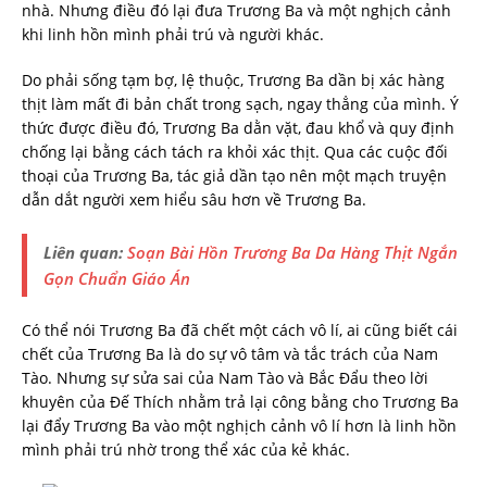
nhà. Nhưng điều đó lại đưa Trương Ba và một nghịch cảnh
khi linh hồn mình phải trú và người khác.
Do phải sống tạm bợ, lệ thuộc, Trương Ba dần bị xác hàng
thịt làm mất đi bản chất trong sạch, ngay thẳng của mình. Ý
thức được điều đó, Trương Ba dằn vặt, đau khổ và quy định
chống lại bằng cách tách ra khỏi xác thịt. Qua các cuộc đối
thoại của Trương Ba, tác giả dần tạo nên một mạch truyện
dẫn dắt người xem hiểu sâu hơn về Trương Ba.
Liên quan:
Soạn Bài Hồn Trương Ba Da Hàng Thịt Ngắn
Gọn Chuẩn Giáo Án
Có thể nói Trương Ba đã chết một cách vô lí, ai cũng biết cái
chết của Trương Ba là do sự vô tâm và tắc trách của Nam
Tào. Nhưng sự sửa sai của Nam Tào và Bắc Đẩu theo lời
khuyên của Đế Thích nhằm trả lại công bằng cho Trương Ba
lại đẩy Trương Ba vào một nghịch cảnh vô lí hơn là linh hồn
mình phải trú nhờ trong thể xác của kẻ khác.