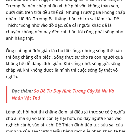
Trương Ba nên chấp nhận vì thế giới vốn không toàn vẹn,
dưới đất, trên trời đều thế cả. Nhưng Trương Ba không chấp
nhận lí lẽ đó. Trương Ba thẳng thắn chỉ ra sai lầm của Đế
Thích: “Sống nhờ vào đồ đạc, của cải người khác đã là
chuyện không nên nay đến cái thân tôi cũng phải sống nhờ
anh hàng thịt.
Ông chỉ nghĩ đơn giản là cho tôi sống, nhưng sống thế nào
thì ông chẳng cần biết”. Sống thực sự cho ra con người quả
không hề dễ dàng, đơn giản. Khi sống nhờ, sống gửi, sống
chắp vá, khi không được là mình thì cuộc sống ấy thật vô
nghĩa.
Đọc thêm:
Sơ Đồ Tư Duy Hình Tượng Cây Xà Nu Và
Nhân Vật Tnú
Lòng tốt hời hợt thì chẳng đem lại điều gì thực sự có ý nghĩa
cho ai mà sự vô tâm còn tệ hại hơn, nó đẩy người khác vào
nghịch cảnh, vào bi kịch! Đế Thích định tiếp tục sửa sai của
mình và của Tây Vương Mẫu bằng một giải pháp khác, tệ hại