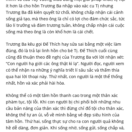
ít hơn là cho hồn Trương Ba nhập vào xác cu Tị nhưng
Trương Ba đã kiên quyết từ chối, không chấp nhận cái cảnh
sống giả tạo, mà theo ông là chỉ có lợi cho đám chức sắc, tức
lão lí trưởng và đám trương tuần, không chấp nhận cái cuộc
sống mà theo ông là còn khổ hơn là cái chết.
Trương Ba kêu gọi Đế Thích hay sửa sai bằng một việc làm
đúng, đó là trả lại linh hồn cho bé Tị. Đế Thích cuối cùng
cũng đã thuận theo đề nghị của Trương Ba với lời nhận xét:
“Con người hạ giới các ông thật kì lạ”. Người đọc, người xem
có thể nhận ra những ý nghĩa triết lí sâu sắc và thấm thía
qua hai lời thoại này. Thứ nhất, con người là một thể thống
nhất, hồn và xác phải hài hòa.
Không thể có một tâm hồn thanh cao trong một thân xác
phàm tục, tội lỗi. Khi con người bị chi phối bởi những nhu
cầu bản năng của thân xác thì đừng chỉ đổ tội cho thân xác,
không thể tự an ủi, vỗ về mình bằng vẻ đẹp siêu hình của
tâm hồn. Thứ hai, sống thực sự cho ra con người quả không
hề dễ dàng, đơn giản. Khi sống nhờ, sống gửi, sống chắp vá,