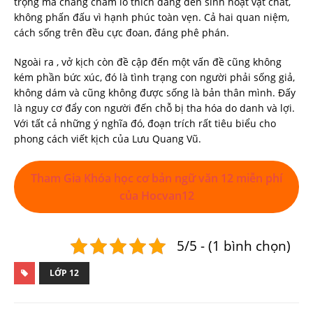
trọng mà chẳng chăm lo thích đáng đến sinh hoạt vật chất,
không phấn đấu vì hạnh phúc toàn vẹn. Cả hai quan niệm,
cách sống trên đều cực đoan, đáng phê phán.
Ngoài ra , vở kịch còn đề cập đến một vấn đề cũng không
kém phần bức xúc, đó là tình trạng con người phải sống giả,
không dám và cũng không được sống là bản thân mình. Đấy
là nguy cơ đẩy con người đến chỗ bị tha hóa do danh và lợi.
Với tất cả những ý nghĩa đó, đoạn trích rất tiêu biểu cho
phong cách viết kịch của Lưu Quang Vũ.
Tham Gia Khóa học cơ bản ngữ văn 12 miễn phí
của Hocvan12
5/5 - (1 bình chọn)
LỚP 12