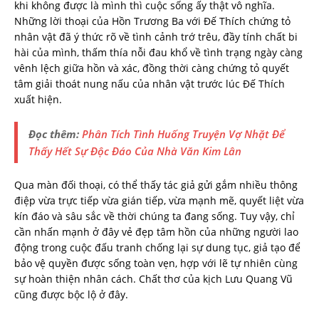
khi không được là mình thì cuộc sống ấy thật vô nghĩa.
Những lời thoại của Hồn Trương Ba với Đế Thích chứng tỏ
nhân vật đã ý thức rõ về tình cảnh trớ trêu, đầy tính chất bi
hài của mình, thấm thía nỗi đau khổ về tình trạng ngày càng
vênh lệch giữa hồn và xác, đồng thời càng chứng tỏ quyết
tâm giải thoát nung nấu của nhân vật trước lúc Đế Thích
xuất hiện.
Đọc thêm:
Phân Tích Tình Huống Truyện Vợ Nhặt Để
Thấy Hết Sự Độc Đáo Của Nhà Văn Kim Lân
Qua màn đối thoại, có thể thấy tác giả gửi gắm nhiều thông
điệp vừa trực tiếp vừa gián tiếp, vừa mạnh mẽ, quyết liệt vừa
kín đáo và sâu sắc về thời chúng ta đang sống. Tuy vậy, chỉ
cần nhấn mạnh ở đây vẻ đẹp tâm hồn của những người lao
động trong cuộc đấu tranh chống lại sự dung tục, giả tạo để
bảo vệ quyền được sống toàn vẹn, hợp với lẽ tự nhiên cùng
sự hoàn thiện nhân cách. Chất thơ của kịch Lưu Quang Vũ
cũng được bộc lộ ở đây.