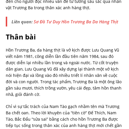
đến cho người đọc nhiều vấn đề tư tưởng sâu sắc qua nhân
vật Trương Ba trong thân xác anh hàng thịt.
Liên quan:
Sơ Đồ Tư Duy Hồn Trương Ba Da Hàng Thịt
Thân bài
Hồn Trương Ba, da hàng thịt là vở kịch được Lưu Quang Vũ
viết năm 1981, công diễn lần đầu tiên năm 1984, sau đó
được diễn lại nhiều lần trong và ngoài nước. Từ cốt truyện
dân gian, Lưu Quang Vũ đã xây dựng lại thành một vở kịch
nói hiện đại và lồng vào đó nhiều triết lí nhân văn về cuộc
đời và con người. Trong tác phẩm, Trương Ba là một ông lão
gần sáu mươi, thích trồng vườn, yêu cái đẹp, tâm hồn thanh
nhã, giỏi đánh cờ.
Chỉ vì sự tắc trách của Nam Tào gạch nhầm tên mà Trương
Ba chết oan. Theo lời khuyên của “tiên cờ” Đế Thích, Nam
Tào, Bắc Đẩu “sửa sai” bằng cách cho hồn Trương Ba được
tiếp tục sống trong thân xác của anh hàng thịt mới chết gần