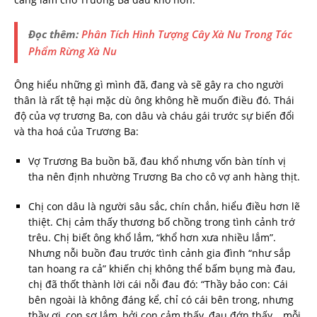
Đọc thêm:
Phân Tích Hình Tượng Cây Xà Nu Trong Tác
Phẩm Rừng Xà Nu
Ông hiểu những gì mình đã, đang và sẽ gây ra cho người
thân là rất tệ hại mặc dù ông không hề muốn điều đó. Thái
độ của vợ trương Ba, con dâu và cháu gái trước sự biến đổi
và tha hoá của Trương Ba:
Vợ Trương Ba buồn bã, đau khổ nhưng vốn bàn tính vị
tha nên định nhường Trương Ba cho cô vợ anh hàng thịt.
Chị con dâu là người sâu sắc, chín chắn, hiểu điều hơn lẽ
thiệt. Chị cảm thấy thương bố chồng trong tình cảnh trớ
trêu. Chị biết ông khổ lắm, “khổ hơn xưa nhiều lắm”.
Nhưng nỗi buồn đau trước tình cảnh gia đình “như sắp
tan hoang ra cả” khiến chị không thể bấm bụng mà đau,
chị đã thốt thành lời cái nỗi đau đó: “Thầy bảo con: Cái
bên ngoài là không đáng kể, chỉ có cái bên trong, nhưng
thầy ơi, con sợ lắm, bởi con cảm thấy, đau đớn thấy… mỗi