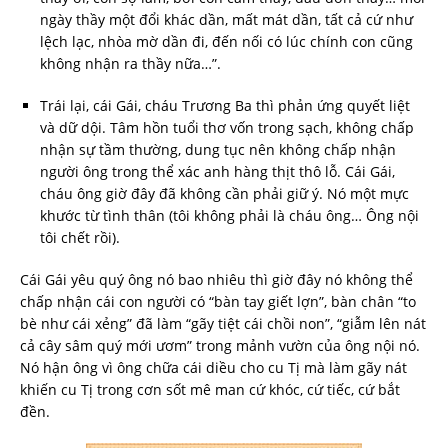
ngày thầy một đổi khác dần, mất mát dần, tất cả cứ như
lệch lạc, nhòa mờ dần đi, đến nối có lúc chính con cũng
không nhận ra thầy nữa…”.
Trái lại, cái Gái, cháu Trương Ba thì phản ứng quyết liệt
và dữ dội. Tâm hồn tuổi thơ vốn trong sạch, không chấp
nhận sự tầm thường, dung tục nên không chấp nhận
người ông trong thể xác anh hàng thịt thô lỗ. Cái Gái,
cháu ông giờ đây đã không cần phải giữ ý. Nó một mực
khước từ tình thân (tôi không phải là cháu ông… Ông nội
tôi chết rồi).
Cái Gái yêu quý ông nó bao nhiêu thì giờ đây nó không thể
chấp nhận cái con người có “bàn tay giết lợn”, bàn chân “to
bè như cái xẻng” đã làm “gãy tiệt cái chồi non”, “giẫm lên nát
cả cây sâm quý mới ươm” trong mảnh vườn của ông nội nó.
Nó hận ông vì ông chữa cái diều cho cu Tị mà làm gãy nát
khiến cu Tị trong cơn sốt mê man cứ khóc, cứ tiếc, cứ bắt
đền.