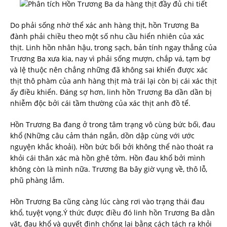
Do phải sống nhờ thể xác anh hàng thịt, hồn Trương Ba
đành phải chiều theo một số nhu cầu hiển nhiên của xác
thịt. Linh hồn nhân hậu, trong sạch, bản tính ngay thẳng của
Trương Ba xưa kia, nay vì phải sống mượn, chắp vá, tạm bợ
và lệ thuộc nên chẳng những đã không sai khiến được xác
thịt thô phàm của anh hàng thịt mà trái lại còn bị cái xác thịt
ấy điều khiển. Đáng sợ hơn, linh hồn Trương Ba dần dần bị
nhiễm độc bởi cái tầm thường của xác thịt anh đồ tể.
Hồn Trương Ba đang ở trong tâm trạng vô cùng bức bối, đau
khổ (Những câu cảm thán ngắn, dồn dập cùng với ước
nguyện khắc khoải). Hồn bức bối bởi không thể nào thoát ra
khỏi cái thân xác mà hồn ghê tởm. Hồn đau khổ bởi mình
không còn là mình nữa. Trương Ba bây giờ vụng về, thô lỗ,
phũ phàng lắm.
Hồn Trương Ba cũng càng lúc càng rơi vào trạng thái đau
khổ, tuyệt vọng.Ý thức được điều đó linh hồn Trương Ba dằn
vặt, đau khổ và quyết định chống lại bằng cách tách ra khỏi