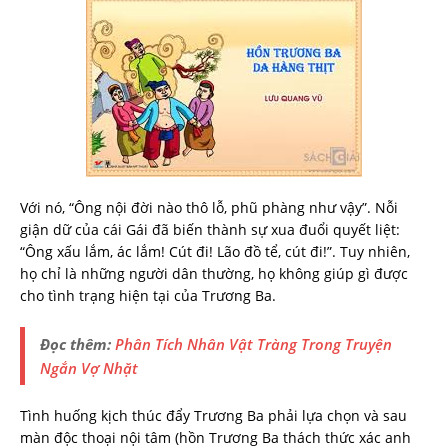
Với nó, “Ông nội đời nào thô lỗ, phũ phàng như vậy”. Nỗi
giận dữ của cái Gái đã biến thành sự xua đuổi quyết liệt:
“Ông xấu lắm, ác lắm! Cút đi! Lão đồ tể, cút đi!”. Tuy nhiên,
họ chỉ là những người dân thường, họ không giúp gì được
cho tình trạng hiện tại của Trương Ba.
Đọc thêm:
Phân Tích Nhân Vật Tràng Trong Truyện
Ngắn Vợ Nhặt
Tình huống kịch thúc đẩy Trương Ba phải lựa chọn và sau
màn độc thoại nội tâm (hồn Trương Ba thách thức xác anh