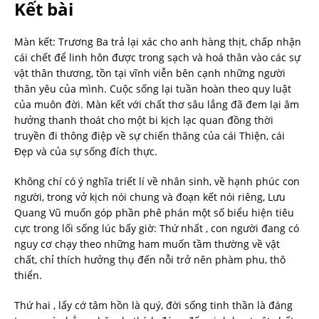
Kết bài
Màn kết: Trương Ba trả lại xác cho anh hàng thịt, chấp nhận
cái chết để linh hôn được trong sạch và hoá thân vào các sự
vật thân thương, tồn tại vĩnh viễn bên cạnh những người
thân yêu của mình. Cuộc sống lại tuần hoàn theo quy luật
của muôn đời. Màn kết với chất thơ sâu lắng đã đem lại âm
hưởng thanh thoát cho một bi kịch lạc quan đồng thời
truyền đi thông điệp về sự chiến thăng của cái Thiện, cái
Đẹp và của sự sống đích thực.
Không chí có ý nghĩa triết lí về nhân sinh, về hạnh phúc con
người, trong vở kịch nói chung và đoạn kết nói riêng, Lưu
Quang Vũ muốn góp phần phê phán một số biểu hiện tiêu
cực trong lối sống lúc bấy giờ: Thứ nhất , con người đang có
nguy cơ chạy theo những ham muốn tầm thường về vật
chất, chỉ thích hưởng thụ đến nỗi trở nên phàm phu, thô
thiển.
Thứ hai , lấy cớ tâm hồn là quý, đời sống tinh thần là đáng