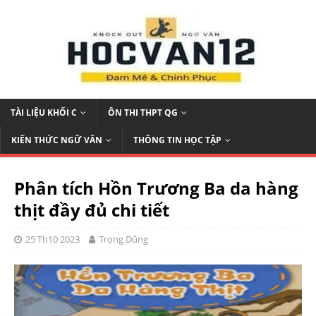
TÀI LIỆU KHỐI C
ÔN THI THPT QG
KIẾN THỨC NGỮ VĂN
THÔNG TIN HỌC TẬP
Phân tích Hồn Trương Ba da hàng
thịt đầy đủ chi tiết
25 Th10 2023
Trọng Dũng