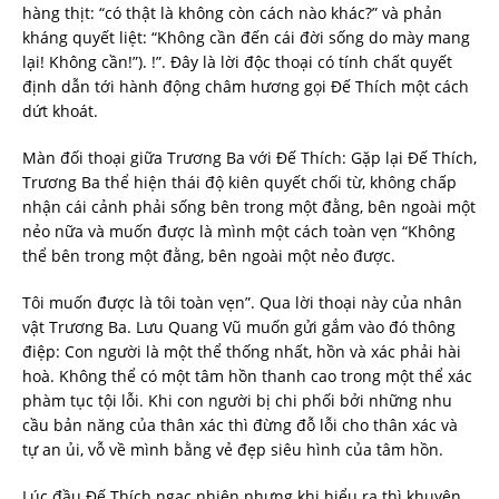
hàng thịt: “có thật là không còn cách nào khác?” và phản
kháng quyết liệt: “Không cần đến cái đời sống do mày mang
lại! Không cần!”). !”. Đây là lời độc thoại có tính chất quyết
định dẫn tới hành động châm hương gọi Đế Thích một cách
dứt khoát.
Màn đối thoại giữa Trương Ba với Đế Thích: Gặp lại Đế Thích,
Trương Ba thể hiện thái độ kiên quyết chối từ, không chấp
nhận cái cảnh phải sống bên trong một đằng, bên ngoài một
nẻo nữa và muốn được là mình một cách toàn vẹn “Không
thể bên trong một đằng, bên ngoài một nẻo được.
Tôi muốn được là tôi toàn vẹn”. Qua lời thoại này của nhân
vật Trương Ba. Lưu Quang Vũ muốn gửi gắm vào đó thông
điệp: Con người là một thể thống nhất, hồn và xác phải hài
hoà. Không thể có một tâm hồn thanh cao trong một thể xác
phàm tục tội lỗi. Khi con người bị chi phối bởi những nhu
cầu bản năng của thân xác thì đừng đỗ lỗi cho thân xác và
tự an ủi, vỗ về mình bằng vẻ đẹp siêu hình của tâm hồn.
Lúc đầu Đế Thích ngạc nhiên nhưng khi hiểu ra thì khuyên