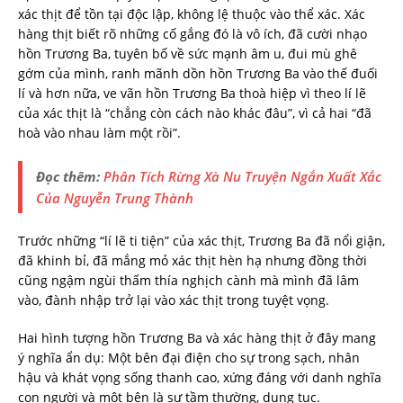
xác thịt để tồn tại độc lập, không lệ thuộc vào thể xác. Xác
hàng thịt biết rõ những cố gắng đó là vô ích, đã cười nhạo
hồn Trương Ba, tuyên bố về sức mạnh âm u, đui mù ghê
gớm của mình, ranh mãnh dồn hồn Trương Ba vào thế đuối
lí và hơn nữa, ve vãn hồn Trương Ba thoà hiệp vì theo lí lẽ
của xác thịt là “chẳng còn cách nào khác đâu”, vì cả hai “đã
hoà vào nhau làm một rồi”.
Đọc thêm:
Phân Tích Rừng Xà Nu Truyện Ngắn Xuất Xắc
Của Nguyễn Trung Thành
Trước những “lí lẽ ti tiện” của xác thịt, Trương Ba đã nổi giận,
đã khinh bỉ, đã mắng mỏ xác thịt hèn hạ nhưng đồng thời
cũng ngậm ngùi thấm thía nghịch cành mà mình đã lâm
vào, đành nhập trở lại vào xác thịt trong tuyệt vọng.
Hai hình tượng hồn Trương Ba và xác hàng thịt ở đây mang
ý nghĩa ẩn dụ: Một bên đại điện cho sự trong sạch, nhân
hậu và khát vọng sống thanh cao, xứng đáng với danh nghĩa
con người và một bên là sự tầm thường, dung tục.