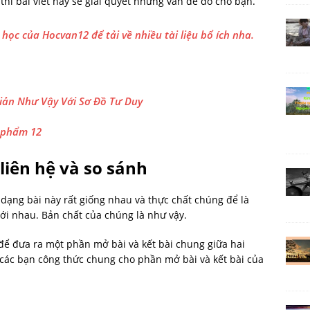
 thì bài viết này sẽ giải quyết những vấn đề đó cho bạn.
học của Hocvan12 để tải về nhiều tài liệu bổ ích nha.
Giản Như Vậy Với Sơ Đồ Tư Duy
c phẩm 12
liên hệ và so sánh
 dạng bài này rất giống nhau và thực chất chúng để là
ới nhau. Bản chất của chúng là như vậy.
 để đưa ra một phần mở bài và kết bài chung giữa hai
các bạn công thức chung cho phần mở bài và kết bài của