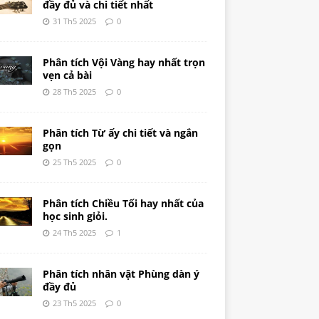
đầy đủ và chi tiết nhất
31 Th5 2025
0
Phân tích Vội Vàng hay nhất trọn
vẹn cả bài
28 Th5 2025
0
Phân tích Từ ấy chi tiết và ngắn
gọn
25 Th5 2025
0
Phân tích Chiều Tối hay nhất của
học sinh giỏi.
24 Th5 2025
1
Phân tích nhân vật Phùng dàn ý
đầy đủ
23 Th5 2025
0