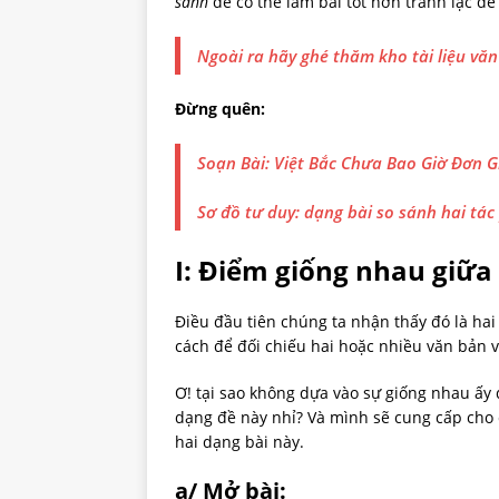
sánh
để có thể làm bài tốt hơn tránh lạc đề
Ngoài ra hãy ghé thăm kho tài liệu văn 
Đừng quên:
Soạn Bài: Việt Bắc Chưa Bao Giờ Đơn 
Sơ đồ tư duy: dạng bài so sánh hai tá
I:
Điểm giống nhau giữa 
Điều đầu tiên chúng ta nhận thấy đó là hai
cách để đối chiếu hai hoặc nhiều văn bản v
Ơ! tại sao không dựa vào sự giống nhau ấy
dạng đề này nhỉ? Và mình sẽ cung cấp cho 
hai dạng bài này.
a/ Mở bài: