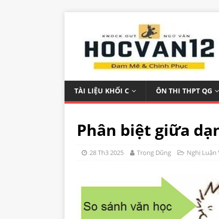
TÀI LIỆU KHỐI C
ÔN THI THPT QG
Phân biệt giữa dạn
28 Th3 2025
Trọng Dũng
Nghị Luận