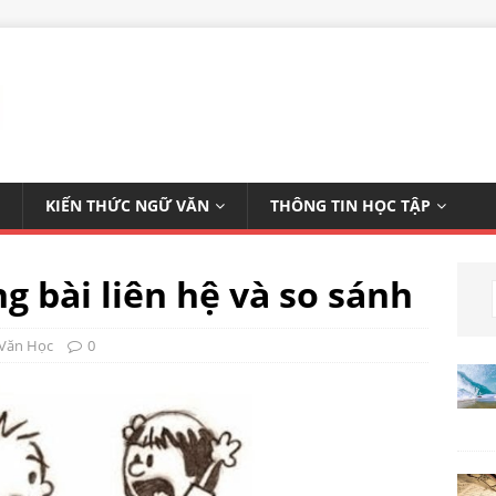
KIẾN THỨC NGỮ VĂN
THÔNG TIN HỌC TẬP
g bài liên hệ và so sánh
 Văn Học
0