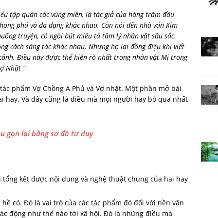
iểu tập quán các vùng miền, là tác giả của hàng trăm đầu
 phong phú và đa dạng khác nhau. Còn nói đến nhà văn Kim
huống truyện, có ngòi bút miêu tả tâm lý nhân vật sâu sắc.
ng cách sáng tác khác nhau. Nhưng họ lại đồng điệu khi viết
cảnh. Điều này được thể hiện rõ nhất trong nhân vật Mị trong
ợ Nhặt “
 tác phẩm Vợ Chồng A Phủ và Vợ nhặt. Một phần mở bài
ài hay. Và đây cũng là điều mà mọi người hay bỏ qua nhất
hu gọn lại bằng sơ đồ tư duy
i tổng kết được nội dung và nghệ thuật chung của hai hay
hề có. Đó là vai trò của các tác phẩm đó đối với nền văn
ác động như thế nào tới xã hội. Đó là những điều mà