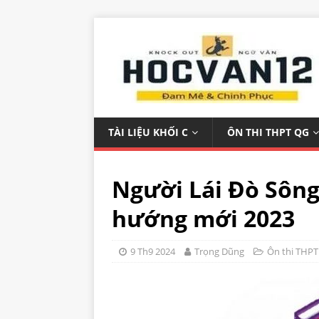
TÀI LIỆU KHỐI C
ÔN THI THPT QG
Người Lái Đò Sông
hướng mới 2023
9 Th9 2024
Trọng Dũng
Ôn thi THPT