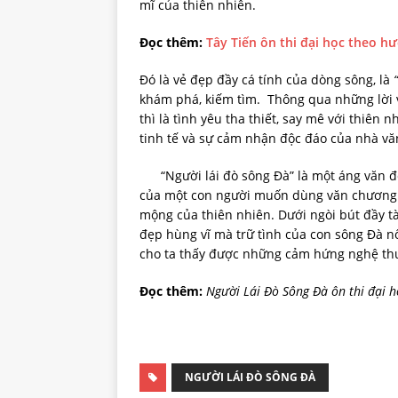
mĩ của thiên nhiên.
Đọc thêm:
Tây Tiến ôn thi đại học theo h
Đó là vẻ đẹp đầy cá tính của dòng sông, là
“
khám phá, kiếm tìm. Thông qua những lời 
thì là tình yêu tha thiết, say mê với thiên 
tinh tế và sự cảm nhận độc đáo của nhà v
“Người lái đò sông Đà” là một áng văn đẹ
của một con người muốn dùng văn chương để
mộng của thiên nhiên. Dưới ngòi bút đầy t
đẹp hùng vĩ mà trữ tình của con sông Đà nổ
cho ta thấy được những cảm hứng nghệ thu
Đọc thêm:
Người Lái Đò Sông Đà ôn thi đại h
NGƯỜI LÁI ĐÒ SÔNG ĐÀ