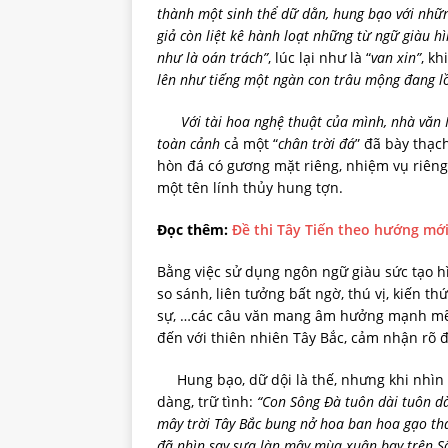
thành một sinh thể dữ dằn, hung bạo với nhữ
giả còn liệt kê hành loạt những từ ngữ giàu 
như là oán trách”
, lúc lại như là “
van xin”
, khi
lên như tiếng một ngàn con trâu mộng đang lồ
Với tài hoa nghệ thuật của mình, nhà văn N
toàn cảnh
cả một “
chân trời đá
” đã bày thạch
hòn đá có gương mặt riêng, nhiệm vụ riêng
một tên lính thủy hung tợn.
Đọc thêm:
Đề thi Tây Tiến theo hướng mớ
Bằng việc sử dụng ngôn ngữ giàu sức tạo hì
so sánh, liên tưởng bất ngờ, thú vị, kiến th
sự, …các câu văn mang âm hưởng mạnh mẽ,
đến với thiên nhiên Tây Bắc, cảm nhận rõ đ
Hung bạo, dữ dội là thế, nhưng khi nhìn 
dàng, trữ tình:
“Con Sông Đà tuôn dài tuôn dà
mây trời Tây Bắc bung nở hoa ban hoa gạo th
đã nhìn say sưa làn mây mùa xuân bay trên 