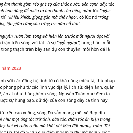
ng âm thanh gầm réo ghê sợ của thác nước. Bên cạnh đấy, tác
hình ảnh dùng để miêu tả âm thanh của tiếng nước
lúc “
nghe
 thì “
khiêu khích, giọng gằn mà chế nhạo
”, có lúc nó “
rống
ng lộn giữa rừng vầu rừng tre nứa nổ lửa”.
guyễn Tuân làm sông Đà hiện lên trước mắt người đọc với
 trận trên sông với tất cả sự “
ngỗ ngược”,
hung hãn, mỗi
 trong thạch trận bày sẵn dụ con thuyền, mỗi hòn đá là
i năm 2023
nh với các động từ, tính từ có khả năng miêu tả, thủ pháp
ức phong phú từ các lĩnh vực địa lý, lịch sử, điện ảnh, quân
 ào ạt như thác ghềnh sông, Nguyễn Tuân như đem ta
ược sự hung bạo, dữ dội của con sông đầy cá tính này.
từ trên cao xuống, sông Đà vẫn mang một vẻ đẹp dịu
i như một áng tóc trữ tình, đầu tóc, chân tóc ẩn hiện trong
áng hai và cuồn cuộn mù khói núi Mèo đốt nương xuân. Tôi
Sông Đà, tôi đã xuyên qua đám mây mùa thu mà nhìn xuống