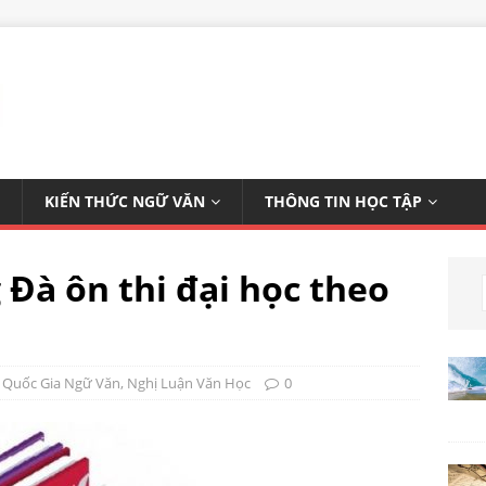
KIẾN THỨC NGỮ VĂN
THÔNG TIN HỌC TẬP
 Đà ôn thi đại học theo
 Quốc Gia Ngữ Văn
,
Nghị Luận Văn Học
0