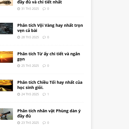
đầy đủ và chi tiết nhất
31 Th5 2025
0
Phân tích Vội Vàng hay nhất trọn
vẹn cả bài
28 Th5 2025
0
Phân tích Từ ấy chi tiết và ngắn
gọn
25 Th5 2025
0
Phân tích Chiều Tối hay nhất của
học sinh giỏi.
24 Th5 2025
1
Phân tích nhân vật Phùng dàn ý
đầy đủ
23 Th5 2025
0