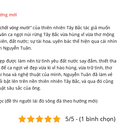
ướng mới
chất vàng mười”
của thiên nhiên Tây Bắc tác giả muốn
văn ca ngợi núi rừng Tây Bắc vừa hùng vĩ vừa thơ mộng
nhiên, đất nước; sự tài hoa, uyên bác thể hiện qua cái nhìn
ăn Nguyễn Tuân.
p được làm nên từ tình yêu đất nước say đắm, thiết tha
 ca ngợi vẻ đẹp vừa kì vĩ hào hùng, vừa trữ tình, thơ
ài hoa và nghệ thuật của mình, Nguyễn Tuân đã làm vẻ
i bật lên trên nền thiên nhiên Tây Bắc, và qua đó cũng
ật sâu sắc của ông.
ọc
(đề thi người lái đò sông đà theo hướng mới)
5/5 - (1 bình chọn)