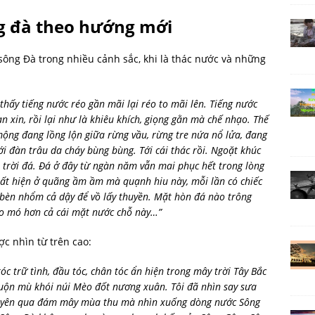
ông đà theo hướng mới
g Đà trong nhiều cảnh sắc, khi là thác nước và những
hấy tiếng nước réo gần mãi lại réo to mãi lên. Tiếng nước
an xin, rồi lại như là khiêu khích, giọng gằn mà chế nhạo. Thế
mộng đang lồng lộn giữa rừng vầu, rừng tre nứa nổ lửa, đang
i đàn trâu da cháy bùng bùng. Tới cái thác rồi. Ngoặt khúc
n trời đá. Đá ở đây từ ngàn năm vẫn mai phục hết trong lòng
uất hiện ở quãng ầm ầm mà quạnh hiu này, mỗi lần có chiếc
bèn nhổm cả dậy để vồ lấy thuyền. Mặt hòn đá nào trông
o mó hơn cả cái mặt nước chỗ này…”
c nhìn từ trên cao:
c trữ tình, đầu tóc, chân tóc ẩn hiện trong mây trời Tây Bắc
uộn mù khói núi Mèo đốt nương xuân. Tôi đã nhìn say sưa
xuyên qua đám mây mùa thu mà nhìn xuống dòng nước Sông