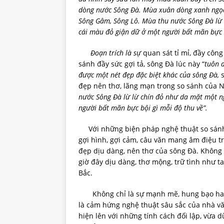
dòng nước Sông Đà. Mùa xuân dòng xanh ngọc
Sông Gâm, Sông Lô. Mùa thu nước Sông Đà lừ 
cái màu đỏ giận dữ ở một người bất mãn bực b
Đoạn trích là sự
quan sát tỉ mỉ, đầy công
sánh đầy sức gợi tả, sông Đà lúc này “
tuôn d
được một nét đẹp đặc biệt khác của sông Đà,
s
đẹp nên thơ, lãng mạn trong so sánh của 
nước Sông Đà lừ lừ chín đỏ như da mặt một ng
người bất mãn bực bội gì mỗi độ thu về”.
Với những biện pháp nghệ thuật so sánh
gợi hình, gợi cảm, câu văn mang âm điệu trữ
đẹp dịu dàng, nên thơ của sông Đà. Không
giờ đây dịu dàng, thơ mộng, trữ tình như t
Bắc.
Không chỉ là sự mạnh mẽ, hung bạo hay t
là cảm hứng nghệ thuật sâu sắc của nhà v
hiện lên với những tính cách đối lập, vừa 