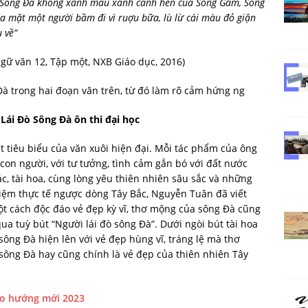
 Sông Đà không xanh màu xanh canh hến của Sông Gâm, Sông
a mặt một người bầm đi vì ruợu bữa, lù lừ cái màu đỏ giận
 về”
 văn 12, Tập một, NXB Giáo dục, 2016)
 trong hai đoạn văn trên, từ đó làm rõ cảm hứng ng
Lái Đò Sông Đà ôn thi đại học
iêu biểu của văn xuôi hiện đại. Mỗi tác phẩm của ông
 con người, với tư tưởng, tình cảm gắn bó với đất nước
, tài hoa, cùng lòng yêu thiên nhiên sâu sắc và những
iệm thực tế ngược dòng Tây Bắc, Nguyễn Tuân đã viết
ột cách độc đáo vẻ đẹp kỳ vĩ, thơ mộng của sông Đà cũng
ua tuỳ bút “Người lái đò sông Đà”. Dưới ngòi bút tài hoa
ông Đà hiện lên với vẻ đẹp hùng vĩ, tráng lệ mà thơ
 sông Đà hay cũng chính là vẻ đẹp của thiên nhiên Tây
heo hướng mới 2023