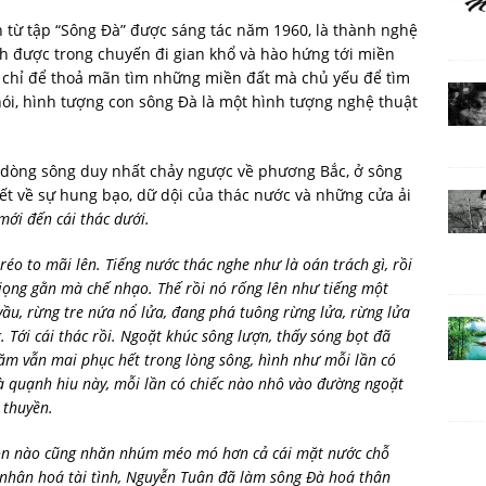
 từ tập “Sông Đà” được sáng tác năm 1960, là thành nghệ
 được trong chuyến đi gian khổ và hào hứng tới miền
g chỉ để thoả mãn tìm những miền đất mà chủ yếu để tìm
nói, hình tượng con sông Đà là một hình tượng nghệ thuật
là dòng sông duy nhất chảy ngược về phương Bắc, ở sông
Viết về sự hung bạo, dữ dội của thác nước và những cửa ải
mới đến cái thác dưới.
 to mãi lên. Tiếng nước thác nghe như là oán trách gì, rồi
, giọng gằn mà chế nhạo. Thế rồi nó rống lên như tiếng một
ầu, rừng tre nứa nổ lửa, đang phá tuông rừng lửa, rừng lửa
 Tới cái thác rồi. Ngoặt khúc sông lượn, thấy sóng bọt đã
năm vẫn mai phục hết trong lòng sông, hình như mỗi lần có
 quạnh hiu này, mỗi lần có chiếc nào nhô vào đường ngoặt
 thuyền.
 nào cũng nhăn nhúm méo mó hơn cả cái mặt nước chỗ
 nhân hoá tài tình, Nguyễn Tuân đã làm sông Đà hoá thân