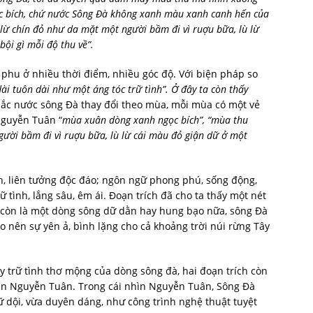
 bích, chứ nước Sông Đà không xanh màu xanh canh hến của
lừ chín đỏ như da mặt một người bầm đi vì ruợu bữa, lù lừ
ội gì mỗi độ thu về”.
 phu ở nhiều thời điểm, nhiều góc độ. Với biện pháp so
ài tuôn dài như một áng tóc trữ tình”. Ở đây ta còn thấy
ắc nước sông Đà thay đổi theo mùa, mỗi mùa có một vẻ
Nguyễn Tuân “
mùa xuân dòng xanh ngọc bích”, “mùa thu
ười bầm đi vì ruợu bữa, lù lừ cái màu đỏ giận dữ ở một
, liên tưởng độc đáo; ngôn ngữ phong phú, sống động,
 tình, lắng sâu, êm ái. Đoạn trích đã cho ta thấy một nét
 còn là một dòng sông dữ dằn hay hung bạo nữa, sông Đà
ao nên sự yên ả, bình lặng cho cả khoảng trời núi rừng Tây
rữ tình thơ mộng của dòng sông đà, hai đoạn trích còn
ăn Nguyễn Tuân. Trong cái nhìn Nguyễn Tuân, Sông Đà
dữ dội, vừa duyên dáng, như công trình nghệ thuật tuyệt