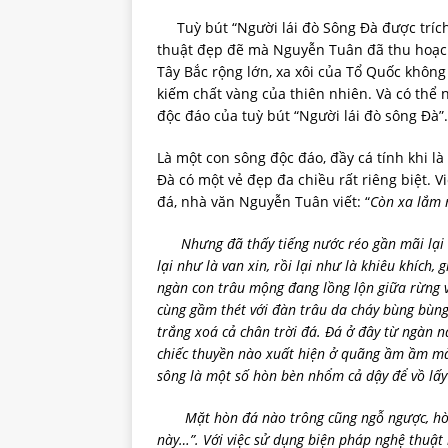
Tuỳ bút “Người lái đò Sông Đà được trích
thuật đẹp đẽ mà Nguyễn Tuân đã thu hoạch
Tây Bắc rộng lớn, xa xôi của Tổ Quốc khôn
kiếm chất vàng của thiên nhiên. Và có thể 
độc đáo của tuỳ bút “Người lái đò sông Đà”.
Là một con sông độc đáo, đầy cá tính khi 
Đà có một vẻ đẹp đa chiều rất riêng biệt. 
đá, nhà văn Nguyễn Tuân viết: “
Còn xa lắm 
Nhưng đã thấy tiếng nước réo gần mãi lại réo
lại như là van xin, rồi lại như là khiêu khích
ngàn con trâu mộng đang lồng lộn giữa rừng v
cùng gầm thét với đàn trâu da cháy bùng bùng.
trắng xoá cả chân trời đá. Đá ở đây từ ngàn 
chiếc thuyền nào xuất hiện ở quãng ầm ầm mà
sông là một số hòn bèn nhổm cả dậy để vồ lấy
Mặt hòn đá nào trông cũng ngỗ ngược, hòn
này…”. Với việc sử dụng biện pháp nghệ thuật