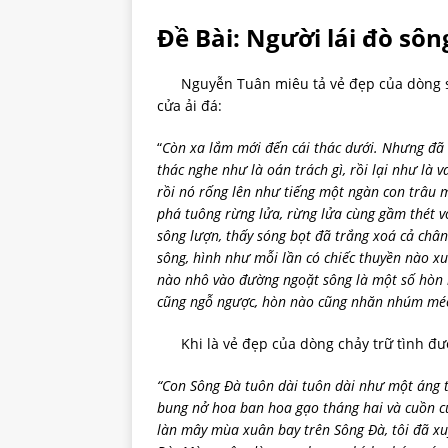
Đề Bài: Người lái đò s
Nguyễn Tuân miêu tả vẻ đẹp của dòng sôn
cửa ải đá:
“
Còn xa lắm mới đến cái thác dưới. Nhưng đã t
thác nghe như là oán trách gì, rồi lại như là v
rồi nó rống lên như tiếng một ngàn con trâu 
phá tuông rừng lửa, rừng lửa cùng gầm thét vớ
sông lượn, thấy sóng bọt đã trắng xoá cả châ
sông, hình như mỗi lần có chiếc thuyền nào x
nào nhô vào đường ngoặt sông là một số hòn 
cũng ngỗ ngược, hòn nào cũng nhăn nhúm mé
Khi là vẻ đẹp của dòng chảy trữ tình đượ
“Con Sông Đà tuôn dài tuôn dài như một áng tó
bung nở hoa ban hoa gạo tháng hai và cuồn c
làn mây mùa xuân bay trên Sông Đà, tôi đã 