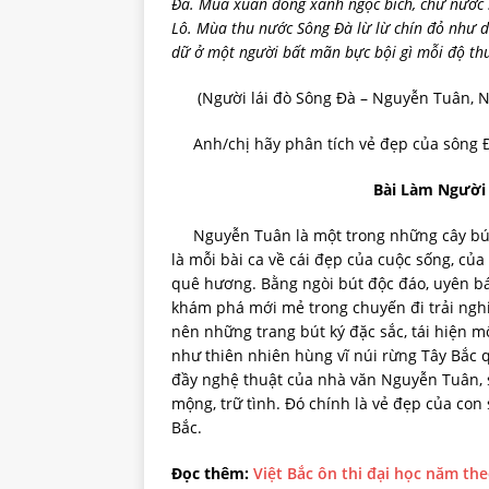
Đà. Mùa xuân dòng xanh ngọc bích, chứ nước
Lô. Mùa thu nước Sông Đà lừ lừ chín đỏ như d
dữ ở một người bất mãn bực bội gì mỗi độ thu
(Người lái đò Sông Đà – Nguyễn Tuân, Ngữ
Anh/chị hãy phân tích vẻ đẹp của sông Đà
Bài Làm
Người 
Nguyễn Tuân là một trong những cây bút t
là mỗi bài ca về cái đẹp của cuộc sống, của
quê hương. Bằng ngòi bút độc đáo, uyên bác
khám phá mới mẻ trong chuyến đi trải ngh
nên những trang bút ký đặc sắc, tái hiện m
như thiên nhiên hùng vĩ núi rừng Tây Bắc q
đầy nghệ thuật của nhà văn Nguyễn Tuân, s
mộng, trữ tình. Đó chính là vẻ đẹp của con
Bắc.
Đọc thêm:
Việt Bắc ôn thi đại học năm t