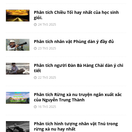
Phân tích Chiều Tối hay nhất của học sinh
giỏi.
24 Th5 2025
Phân tích nhân vật Phùng dàn ý đầy đủ
23 Th5 2025
Phân tích người Đàn Bà Hàng Chài dàn ý chi
tiết
22 Th5 2025
Phân tích Rừng xà nu truyện ngắn xuất xắc
của Nguyễn Trung Thành
16 Th5 2025
Phân tích hình tượng nhân vật Tnú trong
rừng xà nu hay nhất