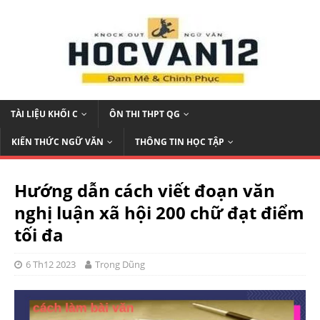
TÀI LIỆU KHỐI C
ÔN THI THPT QG
KIẾN THỨC NGỮ VĂN
THÔNG TIN HỌC TẬP
Hướng dẫn cách viết đoạn văn
nghị luận xã hội 200 chữ đạt điểm
tối đa
6 Th12 2023
Trọng Dũng