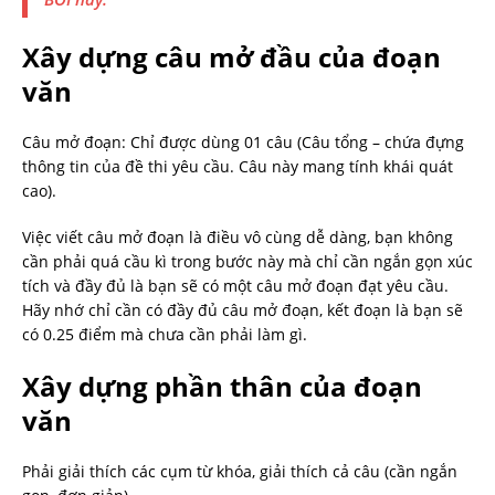
Xây dựng câu mở đầu của đoạn
văn
Câu mở đoạn: Chỉ được dùng 01 câu (Câu tổng – chứa đựng
thông tin của đề thi yêu cầu. Câu này mang tính khái quát
cao).
Việc viết câu mở đoạn là điều vô cùng dễ dàng, bạn không
cần phải quá cầu kì trong bước này mà chỉ cần ngắn gọn xúc
tích và đầy đủ là bạn sẽ có một câu mở đoạn đạt yêu cầu.
Hãy nhớ chỉ cần có đầy đủ câu mở đoạn, kết đoạn là bạn sẽ
có 0.25 điểm mà chưa cần phải làm gì.
Xây dựng phần thân của đoạn
văn
Phải giải thích các cụm từ khóa, giải thích cả câu (cần ngắn