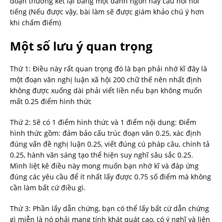
đoạn thường kết lại bằng một danh ngôn hay câu nói nổi
tiếng (Nếu được vậy, bài làm sẽ được giám khảo chú ý hơn
khi chấm điểm)
Một số lưu ý quan trọng
Thứ 1: Điều này rất quan trọng đó là bạn phải nhớ kĩ đây là
một đoạn văn nghị luận xã hội 200 chữ thế nên nhất định
không được xuống dài phải viết liền nếu bạn không muốn
mất 0.25 điểm hình thức
Thứ 2: Sẽ có 1 điểm hình thức và 1 điểm nội dung: Điểm
hình thức gồm: đảm bảo cấu trúc đoạn văn 0.25, xác định
đúng vấn đề nghị luận 0.25, viết đúng cú pháp câu, chính tả
0.25, hành văn sáng tạo thể hiện suy nghĩ sâu sắc 0.25.
Mình liệt kê điều này mong muốn bạn nhớ kĩ và đáp ứng
đúng các yêu cầu để ít nhất lấy được 0.75 số điểm mà không
cần làm bất cứ điều gì.
Thứ 3: Phần lấy dẫn chứng, bạn có thể lấy bất cứ dẫn chứng
gì miễn là nó phải mang tính khát quát cao, có ý nghĩ và liên