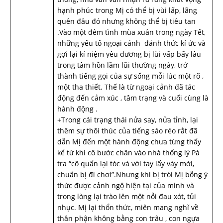
hạnh phúc trong Mị có thể bị vùi lấp, lãng
quên đâu đó nhưng không thể bị tiêu tan
.Vào một đêm tình mùa xuân trong ngày Tết,
những yếu tố ngoại cảnh đánh thức kí ức và
gợi lại kỉ niệm yêu đương bị lùi vấp bấy lâu
trong tâm hồn lầm lũi thường ngày, trở
thành tiếng gọi của sự sống mỗi lúc một rõ ,
một tha thiết. Thế là từ ngoại cảnh đã tác
động đến cảm xúc , tâm trạng và cuối cùng là
hành động .
+Trong cái trạng thái nửa say, nửa tỉnh, lại
thêm sự thôi thúc của tiếng sáo réo rắt đã
dẫn Mị đến một hành động chưa từng thấy
kể từ khi cô bước chân vào nhà thống lý Pá
tra “cô quấn lại tóc và với tay lấy váy mới,
chuẩn bị đi chơi”.Nhưng khi bị trói Mị bỗng ý
thức được cảnh ngộ hiện tại của mình và
trong lòng lại trào lên một nỗi đau xót, tủi
nhục. Mị lại thổn thức, miên mang nghĩ về
thân phận không bằng con trâu , con ngựa