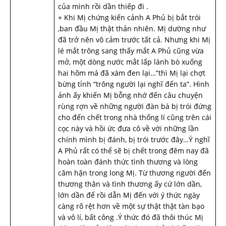
của mình rồi dần thiếp đi .
+ Khi Mị chứng kiến cảnh A Phủ bị bắt trói
,ban đầu Mị thật thản nhiên. Mị dường như
đã trở nên vô cảm trước tất cả. Nhưng khi Mị
lé mắt trông sang thấy mắt A Phủ cũng vừa
mở, một dòng nước mắt lấp lánh bò xuống
hai hõm má đã xám đen lại…”thì Mị lại chợt
bừng tỉnh “trông người lại nghĩ đến ta”. Hình
ảnh ấy khiến Mị bỗng nhớ đến câu chuyện
rùng rợn về những người đàn bà bị trói đứng
cho đến chết trong nhà thống lí cũng trên cái
cọc này và hồi ức đưa cô về với những lần
chính mình bị đánh, bị trói trước đây…Ý nghĩ
A Phủ rất có thể sẽ bị chết trong đêm nay đã
hoàn toàn đánh thức tình thương và lòng
căm hận trong long Mị. Từ thương người đến
thương thân và tình thương ấy cứ lớn dần,
lớn dần để rồi dẫn Mị đến với ý thức ngày
càng rõ rệt hơn về một sự thật thật tàn bạo
và vô lí, bất công .Ý thức đó đã thôi thúc Mị