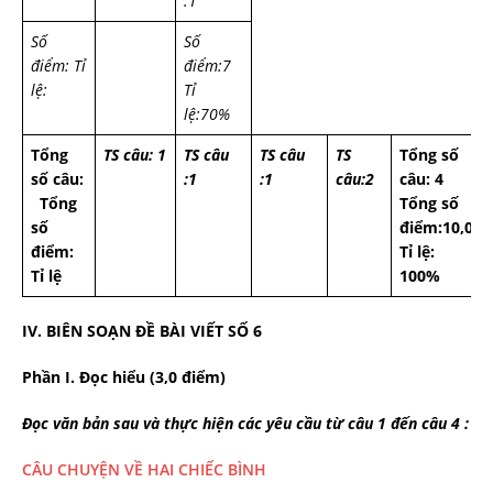
:1
Số
Số
điểm:
Tỉ
điểm:7
lệ:
Tỉ
lệ:70%
Tổng
TS câu: 1
TS câu
TS câu
TS
Tổng số
số câu:
:1
:1
câu:2
câu: 4
Tổng
Tổng số
số
điểm:10,0
điểm:
Tỉ lệ:
Tỉ lệ
100%
IV. BIÊN SOẠN ĐỀ BÀI VIẾT SỐ 6
Ph
ần I. Đọc hiểu (3,0 điểm)
Đọc văn bản sau và thực hiện các yêu cầu từ câu 1 đến câu 4 :
CÂU CHUYỆN VỀ HAI CHIẾC BÌNH