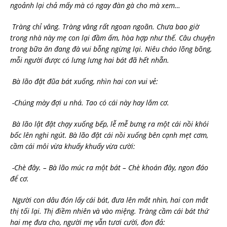
ngoảnh lại chả mấy mà có ngay đàn gà cho mà xem…
Tràng chỉ vâng. Tràng vâng rất ngoan ngoãn. Chưa bao giờ
trong nhà này mẹ con lại đầm ấm, hòa hợp như thế. Câu chuyện
trong bữa ăn đang đà vui bỗng ngừng lại. Niêu cháo lõng bõng,
mỗi người được có lưng lưng hai bát đã hết nhẵn.
Bà lão đặt đũa bát xuống, nhìn hai con vui vẻ:
-Chúng mày đợi u nhá. Tao có cái này hay lắm cơ.
Bà lão lật đật chạy xuống bếp, lễ mễ bưng ra một cái nồi khói
bốc lên nghi ngút. Bà lão đặt cái nồi xuống bên cạnh mẹt cơm,
cầm cái môi vừa khuấy khuấy vừa cười:
-Chè đây. – Bà lão múc ra một bát – Chè khoán đây, ngon đáo
để cơ.
Người con dâu đón lấy cái bát, đưa lên mắt nhìn, hai con mắt
thị tối lại. Thị điềm nhiên và vào miệng. Tràng cầm cái bát thứ
hai mẹ đưa cho, người mẹ vẫn tươi cười, đon đả: