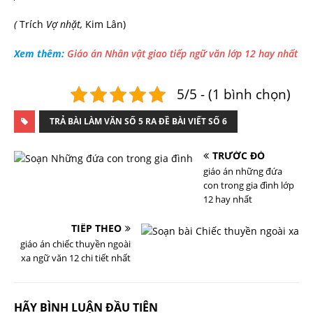
(
Trích
Vợ nhặt,
Kim Lân)
Xem thêm:
Giáo án Nhân vật giao tiếp ngữ văn lớp 12 hay nhất
5/5 - (1 bình chọn)
TRẢ BÀI LÀM VĂN SỐ 5 RA ĐỀ BÀI VIẾT SỐ 6
TRƯỚC ĐÓ
giáo án những đứa
con trong gia đình lớp
12 hay nhất
TIẾP THEO
giáo án chiếc thuyền ngoài
xa ngữ văn 12 chi tiết nhất
HÃY BÌNH LUẬN ĐẦU TIÊN