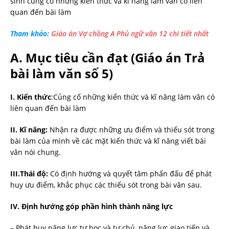
sinh củng cố những kiến thức và kĩ năng làm văn có liên
quan đến bài làm
Tham khảo:
Giáo án Vợ chồng A Phủ ngữ văn 12 chi tiết nhất
A. Mục tiêu cần đạt (Giáo án Trả
bài làm văn số 5)
I. Kiến thức
:Củng cố những kiến thức và kĩ năng làm văn có
liên quan đến bài làm
II. Kĩ năng
:
Nhận ra được những ưu điểm và thiếu sót trong
bài làm của mình về các mặt kiến thức và kĩ năng viết bài
văn nói chung.
III.Thái độ:
Có định hướng và quyết tâm phấn đấu để phát
huy ưu điểm, khắc phục các thiếu sót trong bài văn sau.
IV. Định hướng góp phần hình thành năng lực
– Phát huy năng lực tự học và tự chủ, năng lực giao tiếp và