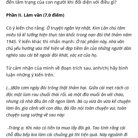
đến tâm trạng của con người khi đối diện với điều gì?
Ph
ần I
I
.
Làm văn (7,0 điểm)
Có ý kiến cho rằng:
Ở truyện ngắn Vợ nhặt, Kim Lân chú tâm
miêu tả kĩ lưỡng hiện thực tàn khốc trong nạn đói thê thảm năm
1945
. Ý kiến khác thì nhấn mạnh:
Ở tác phẩm này, nhà văn
chủ yếu hướng vào thể hiện vẻ đẹp tiềm ẩn của những người dân
nghèo sau cái bề ngoài đói khát, xác xơ của họ.
Từ cảm nhận của mình về đoạn trích sau, anh/chị hãy bình
luận những ý kiến trên.
(…)Bữa cơm ngày đói trông thật thảm hại. Giữa cái mẹt rách có
độc một lùm rau chuối thái rối, và một đĩa muối ăn với cháo,
nhưng cả nhà đều ăn rất ngon lành. Bà cụ vừa ăn vừa kể chuyện
làm ăn, gia cảnh với con dâu. Bà lão nói toàn chuyện vui, toàn
chuyện sung sướng về sau này:
-Tràng ạ. Khi nào có tiền ta mua lấy đôi gà. Tao tính rằng cái
chỗ đầu bếp kia làm cái chuồng gà thì tiện quá. Này ngoảnh đi