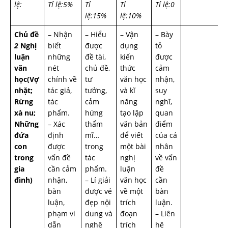
lệ:
Tỉ lệ:5%
Tỉ
Tỉ
Tỉ lệ:0
lệ:15%
lệ:10%
Chủ đề
– Nhận
– Hiểu
– Vận
– Bày
2
Nghị
biết
được
dụng
tỏ
luận
những
đề tài,
kiến
được
văn
nét
chủ đề,
thức
cảm
học(Vợ
chính về
tư
văn học
nhận,
nhặt;
tác giả,
tưởng,
và kĩ
suy
Rừng
tác
cảm
năng
nghĩ,
xà nu;
phẩm.
hứng
tạo lập
quan
Những
– Xác
thẩm
văn bản
điểm
đứa
định
mĩ…
để viết
của cá
con
được
trong
một bài
nhân
trong
vấn đề
tác
nghị
về vấn
gia
cần cảm
phẩm.
luận
đề
đình)
nhận,
– Lí giải
văn học
cần
bàn
được vẻ
về một
bàn
luận,
đẹp nội
trích
luận.
phạm vi
dung và
đoạn
– Liên
dẫn
nghệ
trích
hệ