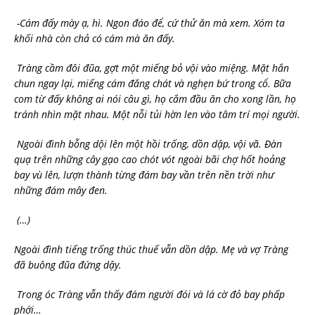
-Cám đấy mày ạ, hì. Ngon đáo để, cứ thử ăn mà xem. Xóm ta
khối nhà còn chả có cám mà ăn đấy.
Tràng cầm đôi đũa, gợt một miếng bỏ vội vào miệng. Mặt hắn
chun ngay lại, miếng cám đắng chát và nghẹn bứ trong cổ. Bữa
com từ đấy không ai nói câu gì, họ cắm đầu ăn cho xong lần, họ
tránh nhìn mặt nhau. Một nỗi tủi hờn len vào tâm trí mọi người.
Ngoài đình bỗng dội lên một hồi trống, dồn dập, vội vã. Đàn
quạ trên những cây gạo cao chót vót ngoài bãi chợ hốt hoảng
bay vù lên, lượn thành từng đám bay vần trên nền trời như
những đám mây đen.
(…)
Ngoài đình tiếng trống thúc thuế vẫn dồn dập. Mẹ và vợ Tràng
đã buông đũa đứng dậy.
Trong óc Tràng vẫn thấy đám người đói và lá cờ đỏ bay phấp
phới…