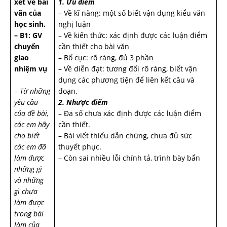
xét về bài
1. Ưu điểm
văn của
– Về kĩ năng: một số biết vận dụng kiểu văn
học sinh.
nghị luận
– B1: GV
– Về kiến thức: xác định được các luận điểm
chuyển
cần thiết cho bài văn
giao
– Bố cục: rõ ràng, đủ 3 phần
nhiệm vụ
– Về diễn đạt: tương đối rõ ràng, biết vận
dụng các phương tiện để liên kết câu và
–
Từ những
đoạn.
yêu cầu
2. Nhược điểm
của đề bài,
– Đa số chưa xác định được các luận điểm
các em hãy
cần thiết.
cho biết
– Bài viết thiếu dẫn chứng, chưa đủ sức
các em đã
thuyết phục.
làm được
– Còn sai nhiều lỗi chính tả, trình bày bẩn
những gì
và những
gì chưa
làm được
trong bài
làm của