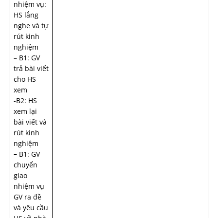
nhiệm vụ:
HS lắng
nghe và tự
rút kinh
nghiệm
– B1: GV
trả bài viết
cho HS
xem
-B2: HS
xem lại
bài viết và
rút kinh
nghiệm
–
B1: GV
chuyển
giao
nhiệm vụ
GV ra đề
và yêu cầu