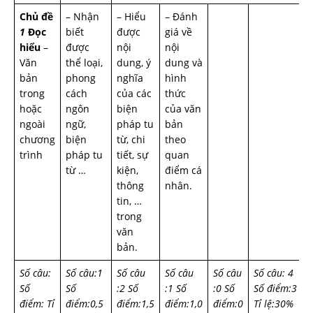
Chủ đề
– Nhận
– Hiểu
– Đánh
1
Đọc
biết
được
giá về
hiểu
–
được
nội
nội
Văn
thể loại,
dung, ý
dung và
bản
phong
nghĩa
hình
trong
cách
của các
thức
hoặc
ngôn
biện
của văn
ngoài
ngữ,
pháp tu
bản
chương
biện
từ, chi
theo
trình
pháp tu
tiết, sự
quan
từ …
kiện,
điểm cá
thông
nhân.
tin, …
trong
văn
bản.
Số câu:
Số câu:1
Số câu
Số câu
Số câu
Số câu: 4
Số
Số
:2
Số
:1
Số
:0
Số
Số điểm:3
điểm:
Tỉ
điểm:0,5
điểm:1,5
điểm:1,0
điểm:0
Tỉ lệ:30%