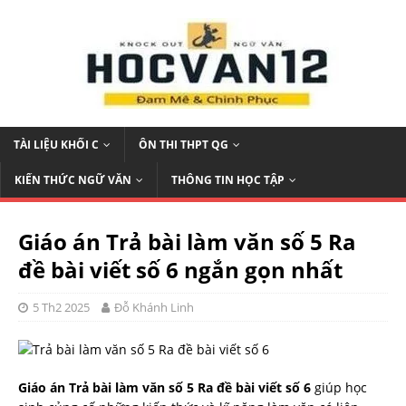
TÀI LIỆU KHỐI C
ÔN THI THPT QG
KIẾN THỨC NGỮ VĂN
THÔNG TIN HỌC TẬP
Giáo án Trả bài làm văn số 5 Ra
đề bài viết số 6 ngắn gọn nhất
5 Th2 2025
Đỗ Khánh Linh
Giáo án Trả bài làm văn số 5 Ra đề bài viết số 6
giúp học