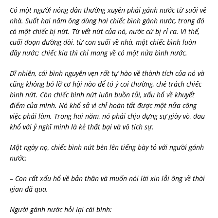
Có một người nông dân thường xuyên phải gánh nước từ suối về
nhà. Suốt hai năm ông dùng hai chiếc bình gánh nước, trong đó
có một chiếc bị nứt. Từ vết nứt của nó, nước cứ bị rỉ ra. Vì thế,
cuối đoạn đường dài, từ con suối về nhà, một chiếc bình luôn
đầy nước; chiếc kia thì chỉ mang về có một nửa bình nước.
Dĩ nhiên, cái bình nguyên vẹn rất tự hào về thành tích của nó và
cũng không bỏ lỡ cơ hội nào để tỏ ỷ coi thường, chê trách chiếc
bình nứt. Còn chiếc bình nứt luôn buồn tủi, xấu hổ về khuyết
điểm của mình. Nó khổ sở vì chỉ hoàn tất được một nửa công
việc phải làm. Trong hai năm, nó phải chịu đựng sự giày vò, đau
khổ với ỷ nghĩ mình là kẻ thất bại và vô tích sự.
Một ngày nọ, chiếc bình nứt bèn lên tiếng bày tỏ với người gánh
nước:
– Con rất xấu hổ về bản thân và muốn nói lời xin lỗi ông về thời
gian đã qua.
Người gánh nước hỏi lại cái bình: