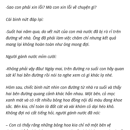
-Sao con phải xin lỗi? Mà con xin lỗi về chuyện gì?
Cái bình nứt đáp lại:
-Suốt hai năm qua, do vết nứt của con mà nước đã bị rò rỉ trên
đường về nhà. Ông đã phải làm việc chăm chỉ nhưng kết quả
mang lại không hoàn toàn như ông mong đợi.
Người gánh nước mỉm cười:
-Không phải vậy đâu! Ngày mai, trên đường ra suối con hãy quan
sát kĩ hai bền đường rồi nói ta nghe xem có gì khác lạ nhé.
Hôm sau, chiếc bình nứt nhìn con đường từ nhà ra suối và thấy
hai bên đường quang cảnh khác hẳn nhau. Một bên, cỏ mọc
xanh mát và có rất nhiều bông hoa đồng nội đủ màu đang khoe
sắc. Bên kia, chỉ toàn là đất cát và vài khóm cỏ dại héo khô.
Không đợi nó cất tiếng hỏi, người gánh nước đã nói:
– Con có thấy rằng những bông hoa kia chỉ nở một bên vệ