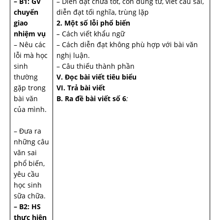
– B1: GV
– Diễn đạt chưa tốt, còn dùng từ, viết câu sai,
chuyển
diễn đạt tối nghĩa, trùng lặp
giao
2. Một số lỗi phổ biến
nhiệm vụ
–
Cách viết khẩu ngữ
– Nêu các
– Cách diễn đạt không phù hợp với bài văn
lỗi mà học
nghị luận.
sinh
– Câu thiếu thành phần
thường
V. Đọc bài viết tiêu biểu
gặp trong
VI. Trả bài viết
bài văn
B. Ra đề bài viết số 6
:
của mình.
– Đưa ra
những câu
văn sai
phổ biến,
yêu cầu
học sinh
sữa chữa.
– B2: HS
thực hiện