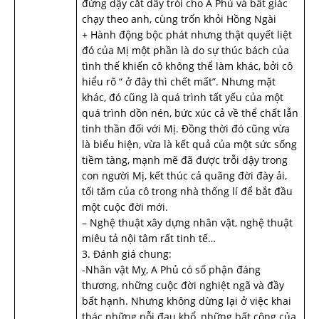
đứng dậy cắt dây trói cho A Phủ và bất giác
chạy theo anh, cùng trốn khỏi Hồng Ngài
+ Hành động bộc phát nhưng thật quyết liệt
đó của Mị một phần là do sự thúc bách của
tình thế khiến cô không thể làm khác, bởi cô
hiểu rõ “ ở đây thì chết mất”. Nhưng mặt
khác, đó cũng là quá trình tất yếu của một
quá trình dồn nén, bức xúc cả về thể chất lẫn
tinh thần đối với Mị. Đồng thời đó cũng vừa
là biểu hiện, vừa là kết quả của một sức sống
tiềm tàng, mạnh mẽ đã được trỗi dậy trong
con người Mị, kết thúc cả quãng đời đày ải,
tối tăm của cô trong nhà thống lí để bắt đầu
một cuộc đời mới.
– Nghệ thuật xây dựng nhân vật, nghệ thuật
miêu tả nội tâm rất tinh tế…
3. Đánh giá chung:
-Nhân vật Mỵ, A Phủ có số phận đáng
thương, những cuộc đời nghiệt ngã và đầy
bất hạnh. Nhưng không dừng lại ở việc khai
thác những nỗi đau khổ, những bất công của