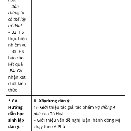
– Dẫn
chứng ta
có thể lấy
từ đâu?
– B2: HS
thực hiện
nhiệm vụ
– B3: HS
báo cáo
kết quả
-B4: GV
nhận xét,
chốt kiến
thức
* GV
II. Xâydựng dàn ý:
Hướng
1/- Giới thiệu tác giả, tác phẩm
Vợ chồng A
dẫn học
phủ
của Tô Hoài
sinh lập
– Giới thiệu vấn đề nghị luận: hành động Mị
dàn ý.
–
chạy theo A Phủ