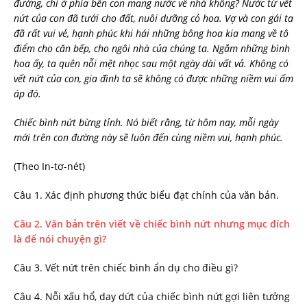
đường, chỉ ở phía bên con mang nước về nhà không? Nước từ vết
nứt của con đã tưới cho đất, nuôi dưỡng cỏ hoa. Vợ và con gái ta
đã rất vui vẻ, hạnh phúc khi hái những bông hoa kia mang về tô
điểm cho căn bếp, cho ngôi nhà của chúng ta. Ngắm những bình
hoa ấy, ta quên nỗi mệt nhọc sau một ngày dài vất vả. Không có
vết nứt của con, gia đình ta sẽ không có được những niềm vui ấm
áp đó.
Chiếc bình nứt bừng tỉnh. Nó biết rằng, từ hôm nay, mỗi ngày
mới trên con đường này sẽ luôn đến cùng niềm vui, hạnh phúc.
(Theo In-tơ-nét)
Câu 1. Xác định phương thức biểu đạt chính của văn bản.
Câu 2. Văn bản trên viết về chiếc bình nứt nhưng mục đích
là để nói chuyện gì?
Câu 3. Vết nứt trên chiếc bình ẩn dụ cho điều gì?
Câu 4. Nỗi xấu hổ, day dứt của chiếc bình nứt gợi liên tưởng