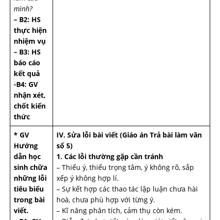
mình?
– B2: HS
thực hiện
nhiệm vụ
– B3: HS
báo cáo
kết quả
-B4: GV
nhận xét,
chốt kiến
thức
* GV
IV. Sửa lỗi bài viết (Giáo án Trả bài làm văn
Hướng
số 5)
dẫn học
1. Các lỗi thường gặp cần tránh
sinh chữa
– Thiếu ý, thiếu trọng tâm, ý không rõ, sắp
những lỗi
xếp ý không hợp lí.
tiêu biểu
– Sự kết hợp các thao tác lập luận chưa hài
trong bài
hoà, chưa phù hợp với từng ý.
viết.
– Kĩ năng phân tích, cảm thụ còn kém.