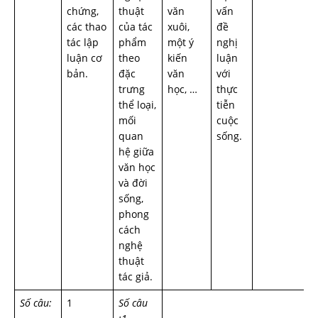
chứng,
thuật
văn
vấn
các thao
của tác
xuôi,
đề
tác lập
phẩm
một ý
nghị
luận cơ
theo
kiến
luận
bản.
đặc
văn
với
trưng
học, …
thực
thể loại,
tiễn
mối
cuộc
quan
sống.
hệ giữa
văn học
và đời
sống,
phong
cách
nghệ
thuật
tác giả.
Số câu:
1
Số câu