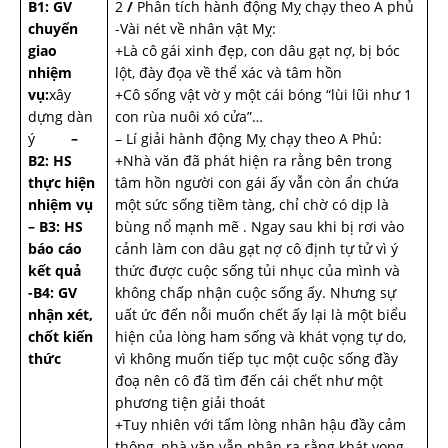
B1: GV
2
/
Phân tích hành động Mỵ chạy theo A phủ
chuyển
-Vài nét về nhân vật Mỵ:
giao
+Là cô gái xinh đẹp, con dâu gạt nợ, bị bóc
nhiệm
lột, đày đọa về thể xác và tâm hồn
vụ:
xây
+Cô sống vật vờ y một cái bóng “lùi lũi như 1
dựng dàn
con rùa nuôi xó cửa”…
ý
–
– Lí giải hành động Mỵ chạy theo A Phủ:
B2: HS
+Nhà văn đã phát hiện ra rằng bên trong
thực hiện
tâm hồn người con gái ấy vẫn còn ẩn chứa
nhiệm vụ
một sức sống tiềm tàng, chỉ chờ có dịp là
– B3: HS
bùng nổ mạnh mẽ . Ngay sau khi bị rơi vào
báo cáo
cảnh làm con dâu gạt nợ cô định tự tử vì ý
kết quả
thức được cuộc sống tủi nhục của mình và
-B4: GV
không chấp nhận cuộc sống ấy. Nhưng sự
nhận xét,
uất ức đến nỗi muốn chết ấy lại là một biểu
chốt kiến
hiện của lòng ham sống và khát vọng tự do,
thức
vì không muốn tiếp tục một cuộc sống đầy
đoạ nên cô đã tìm đến cái chết như một
phương tiện giải thoát
+Tuy nhiên với tấm lòng nhân hậu đầy cảm
thông, nhà văn vẫn nhận ra rằng khát vọng