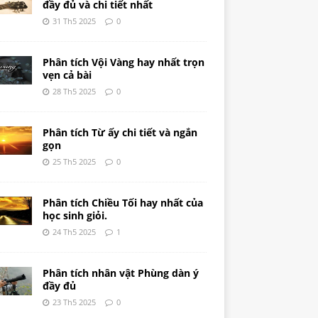
đầy đủ và chi tiết nhất
31 Th5 2025
0
Phân tích Vội Vàng hay nhất trọn
vẹn cả bài
28 Th5 2025
0
Phân tích Từ ấy chi tiết và ngắn
gọn
25 Th5 2025
0
Phân tích Chiều Tối hay nhất của
học sinh giỏi.
24 Th5 2025
1
Phân tích nhân vật Phùng dàn ý
đầy đủ
23 Th5 2025
0