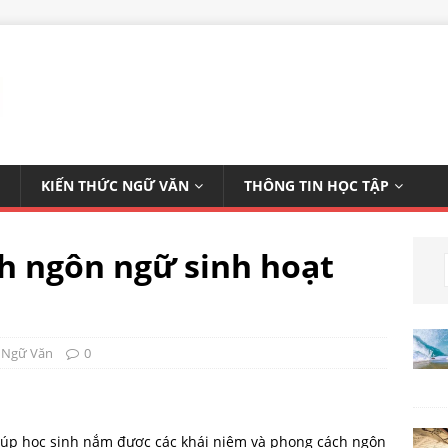
KIẾN THỨC NGỮ VĂN
THÔNG TIN HỌC TẬP
h ngôn ngữ sinh hoạt
 Ngữ Văn
0
iúp học sinh nắm được các khái niệm và phong cách ngôn