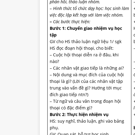
phản hồi, thảo luận nhóm.
– Hình thức tổ chức dạy học: học sinh làm
việc độc lập kết hợp với làm việc nhóm.
–
Các bước thực hiện:
Bước 1: Chuyển giao nhiệm vụ học
tập
GV cho HS thảo luận ngữ liệu 1/ sgk
HS đọc đoạn hội thoại, cho biết:
– Cuộc hội thoại diễn ra ở đâu, khi
nào?
– Các nhân vật giao tiếp là những ai?
– Nội dung và mục đích của cuộc hội
thoại là gì? (Lời của các nhân vật tập
trung vào vấn đề gì? Hướng tới mục
đích giao tiếp ntn?)
– Từ ngữ và câu văn trong đoạn hội
thoại có đặc điểm gì?
Bước 2: Thực hiện nhiệm vụ
HS: suy nghĩ, thảo luận, ghi vào bảng
phụ.
GV: Quan sát, hỗ trợ học sinh.