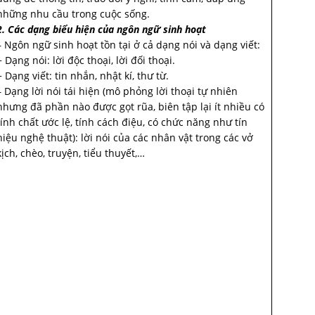
những nhu cầu trong cuộc sống.
2. Các dạng biểu hiện của ngôn ngữ sinh hoạt
– Ngôn ngữ sinh hoạt tồn tại ở cả dạng nói và dạng viết:
+ Dạng nói: lời độc thoại, lời đối thoại.
+ Dạng viết: tin nhắn, nhật kí, thư từ.
– Dạng lời nói tái hiện (mô phỏng lời thoại tự nhiên
nhưng đã phần nào được gọt rũa, biên tập lại ít nhiều có
tính chất ước lệ, tính cách điệu, có chức năng như tín
hiệu nghệ thuật): lời nói của các nhân vật trong các vở
kịch, chèo, truyện, tiểu thuyết,…