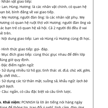
– Nhân vật giao tiếp:
+ Lan, Hùng, Hương: là các nhân vật chính, có quan hệ
bạn bè, bình đẳng về vai giao tiếp.
+ Mẹ Hương, người đàn ông: là các nhân vật phụ. Mẹ
Hương có quan hệ ruột thịt với Hương; người đàn ông và
các bạn trẻ có quan hệ xã hội. Cả 2 người đó đều ở vai
bề trên.
– Nội dung giao tiếp: Lan và Hùng rủ Hương cùng đi học.
– Hình thức giao tiếp: gọi- đáp.
– Mục đích giao tiếp: cùng thúc giục nhau để đến lớp
đúng giờ quy định.
– Đặc điểm ngôn ngữ:
+ Sử dụng nhiều từ hô gọi, tình thái:
ơi, đi,à, chứ, với, gớm,
ấy, chết thôi,…
+ Sử dụng các từ thân mật, suồng sã, khẩu ngữ:
lạch bà
lạch bạch
.
+ Câu: ngắn, có câu đặc biệt và câu tỉnh lược.
b. Khái niệm:
PCNNSH là lời ăn tiếng nói hàng ngày
dùng để thông tin, trao đổi ý nghĩ, tình cảm, đáp ứng