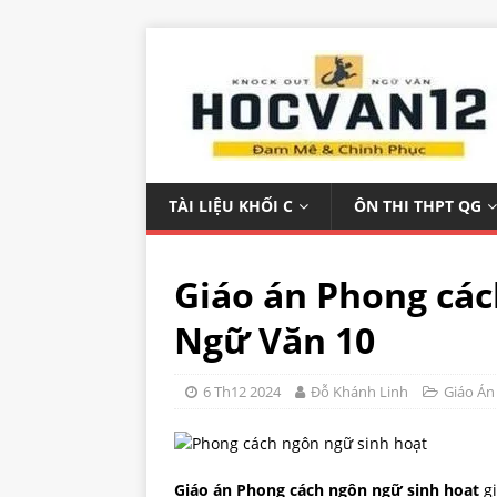
TÀI LIỆU KHỐI C
ÔN THI THPT QG
Giáo án Phong các
Ngữ Văn 10
6 Th12 2024
Đỗ Khánh Linh
Giáo Án
Giáo án Phong cách ngôn ngữ sinh hoạt
g