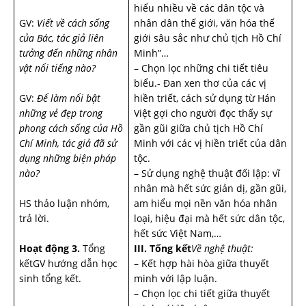
hiểu nhiều về các dân tộc và
GV:
Viết về cách sống
nhân dân thế giới, văn hóa thế
của Bác, tác giả liên
giới sâu sắc như chủ tịch Hồ Chí
tưởng đến những nhân
Minh”…
vật nổi tiếng nào?
– Chọn lọc những chi tiết tiêu
biểu.- Đan xen thơ của các vị
GV:
Để làm nổi bật
hiền triết, cách sử dụng từ Hán
những vẻ đẹp trong
Việt gợi cho người đọc thấy sự
phong cách sống của Hồ
gần gũi giữa chủ tịch Hồ Chí
Chí Minh, tác giả đã sử
Minh với các vị hiền triết của dân
dụng những biện pháp
tộc.
nào?
– Sử dụng nghệ thuật đối lập: vĩ
nhân mà hết sức giản dị, gần gũi,
HS thảo luận nhóm,
am hiểu mọi nền văn hóa nhân
trả lời.
loại, hiệu đại mà hết sức dân tộc,
hết sức Việt Nam,…
Hoạt động 3.
Tổng
III. Tổng kết
Về nghệ thuật:
kếtGV hướng dẫn học
– Kết hợp hài hòa giữa thuyết
sinh tổng kết.
minh với lập luận.
– Chọn lọc chi tiết giữa thuyết