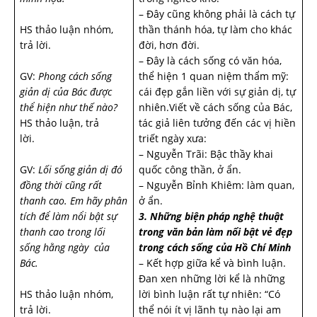
– Đây cũng không phải là cách tự
HS thảo luận nhóm,
thần thánh hóa, tự làm cho khác
trả lời.
đời, hơn đời.
– Đây là cách sống có văn hóa,
GV:
Phong cách sống
thể hiện 1 quan niệm thẩm mỹ:
giản dị của Bác được
cái đẹp gắn liền với sự giản dị, tự
thể hiện như thế nào?
nhiên.Viết về cách sống của Bác,
HS thảo luận, trả
tác giả liên tưởng đến các vị hiền
lời.
triết ngày xưa:
– Nguyễn Trãi: Bậc thầy khai
GV:
Lối sống giản dị đó
quốc công thần, ở ẩn.
đồng thời cũng rất
– Nguyễn Bỉnh Khiêm: làm quan,
thanh cao. Em hãy phân
ở ẩn.
tích để làm nổi bật sự
3. Những biện pháp nghệ thuật
thanh cao trong lối
trong văn bản làm nổi bật vẻ đẹp
sống hằng ngày của
trong cách sống của Hồ Chí Minh
Bác.
– Kết hợp giữa kể và bình luận.
Đan xen những lời kể là những
HS thảo luận nhóm,
lời bình luận rất tự nhiên: “Có
trả lời.
thể nói ít vị lãnh tụ nào lại am