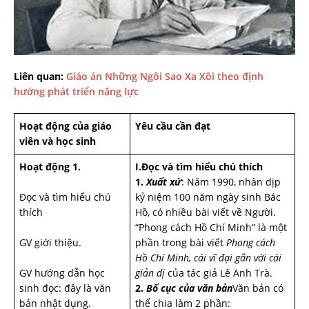
Liên quan:
Giáo án Những Ngôi Sao Xa Xôi theo định
hướng phát triển năng lực
Hoạt động của giáo
Yêu cầu cần đạt
viên và học sinh
Hoạt động 1.
I.Đọc và tìm hiểu chú thích
1.
Xuất xứ
: Năm 1990, nhân dịp
Đọc và tìm hiểu chú
kỷ niệm 100 năm ngày sinh Bác
thích
Hồ, có nhiều bài viết về Người.
“Phong cách Hồ Chí Minh” là một
GV giới thiệu.
phần trong bài viết
Phong cách
Hồ Chí Minh, cái vĩ đại gắn với cái
GV hướng dẫn học
giản dị
của tác giả Lê Anh Trà.
sinh đọc: đây là văn
2.
Bố cục của văn bản
Văn bản có
bản nhật dụng.
thể chia làm 2 phần: