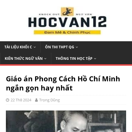
TÀI LIỆU KHỐI C
ÔN THI THPT QG
KIẾN THỨC NGỮ VĂN
THÔNG TIN HỌC TẬP
Giáo án Phong Cách Hồ Chí Minh
ngắn gọn hay nhất
22 Th8 2024
Trọng Dũng