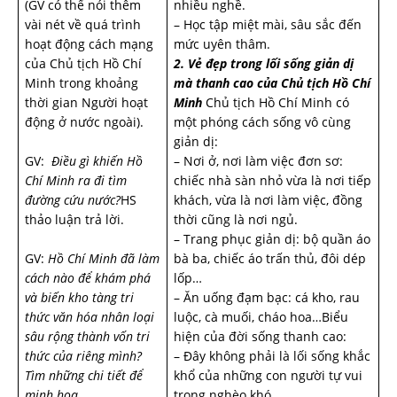
(GV có thể nói thêm
nhiều nghề.
vài nét về quá trình
– Học tập miệt mài, sâu sắc đến
hoạt động cách mạng
mức uyên thâm.
của Chủ tịch Hồ Chí
2. Vẻ đẹp trong lối sống giản dị
Minh trong khoảng
mà thanh cao của Chủ tịch Hồ Chí
thời gian Người hoạt
Minh
Chủ tịch Hồ Chí Minh có
động ở nước ngoài).
một phóng cách sống vô cùng
giản dị:
GV:
Điều gì khiến Hồ
– Nơi ở, nơi làm việc đơn sơ:
Chí Minh ra đi tìm
chiếc nhà sàn nhỏ vừa là nơi tiếp
đường cứu nước?
HS
khách, vừa là nơi làm việc, đồng
thảo luận trả lời.
thời cũng là nơi ngủ.
– Trang phục giản dị: bộ quần áo
GV:
Hồ Chí Minh đã làm
bà ba, chiếc áo trấn thủ, đôi dép
cách nào để khám phá
lốp…
và biến kho tàng tri
– Ăn uống đạm bạc: cá kho, rau
thức văn hóa nhân loại
luộc, cà muối, cháo hoa…Biểu
sâu rộng thành vốn tri
hiện của đời sống thanh cao:
thức của riêng mình?
– Đây không phải là lối sống khắc
Tìm những chi tiết để
khổ của những con người tự vui
minh họa.
trong nghèo khó.