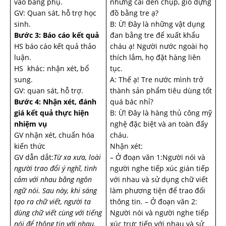
vào bảng phụ.
những cái đèn chụp, giỏ đựng
GV: Quan sát, hỗ trợ học
đồ bằng tre ạ?
sinh.
B: Ừ! Đây là những vật dụng
Bước 3: Báo cáo kết quả
đan bằng tre để xuất khẩu
HS báo cáo kết quả thảo
cháu ạ! Người nước ngoài họ
luận.
thích lắm, họ đặt hàng liên
HS khác: nhận xét, bổ
tục.
sung.
A: Thế ạ! Tre nước mình trở
GV: quan sát, hỗ trợ.
thành sản phẩm tiêu dùng tốt
Bước 4: Nhận xét, đánh
quá bác nhỉ?
giá kết quả thực hiện
B: Ừ! Đây là hàng thủ công mỹ
nhiệm vụ
nghệ đặc biệt và an toàn đấy
GV nhận xét, chuẩn hóa
cháu.
kiến thức
Nhận xét:
GV dẫn dắt:
Từ xa xưa, loài
– Ở đoạn văn 1:Người nói và
người trao đổi ‎ý nghĩ, tình
người nghe tiếp xúc gián tiếp
cảm với nhau bằng ngôn
với nhau và sử dụng chữ viết
ngữ nói. Sau này, khi sáng
làm phương tiện để trao đổi
tạo ra chữ viết, người ta
thông tin. – Ở đoạn văn 2:
dùng chữ viết cùng với tiếng
Người nói và người nghe tiếp
nói để thông tin với nhau.
xúc trực tiếp với nhau và sử