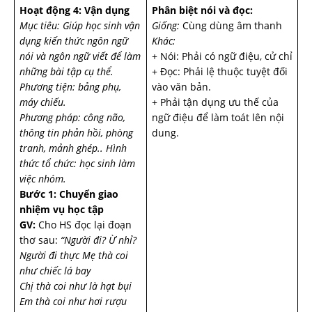
Hoạt động 4: Vận dụng
Phân biệt nói và đọc:
Mục tiêu: Giúp học sinh vận
Giống:
Cùng dùng âm thanh
dụng kiến thức ngôn ngữ
Khác:
nói và ngôn ngữ viết để làm
+ Nói: Phải có ngữ điệu, cử chỉ
những bài tập cụ thể.
+ Đọc: Phải lệ thuộc tuyệt đối
Phương tiện: bảng phụ,
vào văn bản.
máy chiếu.
+ Phải tận dụng ưu thế của
Phương pháp: công não,
ngữ điệu để làm toát lên nội
thông tin phản hồi, phòng
dung.
tranh, mảnh ghép..
Hình
thức tổ chức: học sinh làm
việc nhóm.
Bước 1: Chuyển giao
nhiệm vụ học tập
GV:
Cho HS đọc lại đoạn
thơ sau:
“Người đi? Ừ nhỉ?
Người đi thực
Mẹ thà coi
như chiếc lá bay
Chị thà coi như là hạt bụi
Em thà coi như hơi rượu