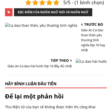
5/5 - (1 bình chọn)
ĐẶC ĐIỂM CỦA NGÔN NGỮ NÓI VÀ NGÔN NGỮ
TRƯỚC ĐÓ
Giáo án Ca dao
than thân yêu
thương tình
nghĩa lớp 10 hay
nhất
TIẾP THEO
Giáo án Ca dao hài hước lớp 10 đầy đủ nhất
HÃY BÌNH LUẬN ĐẦU TIÊN
Để lại một phản hồi
Thư điện tử của bạn sẽ không được hiện thị công khai.