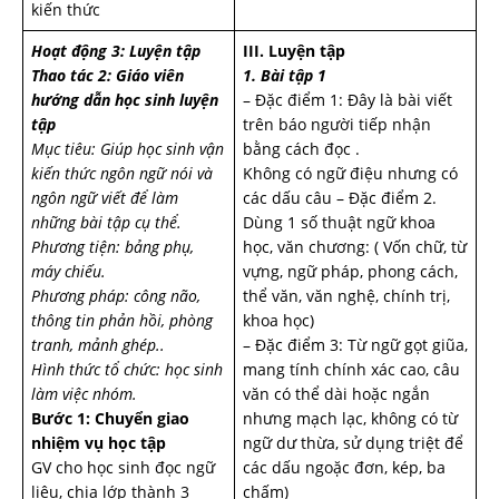
kiến thức
Hoạt động 3: Luyện tập
III. Luyện tập
Thao tác 2: Giáo viên
1. Bài tập 1
hướng dẫn học sinh luyện
– Đặc điểm 1: Đây là bài viết
tập
trên báo người tiếp nhận
Mục tiêu: Giúp học sinh vận
bằng cách đọc .
kiến thức ngôn ngữ nói và
Không có ngữ điệu nhưng có
ngôn ngữ viết để làm
các dấu câu – Đặc điểm 2.
những bài tập cụ thể.
Dùng 1 số thuật ngữ khoa
Phương tiện: bảng phụ,
học, văn chương: ( Vốn chữ, từ
máy chiếu.
vựng, ngữ pháp, phong cách,
Phương pháp: công não,
thể văn, văn nghệ, chính trị,
thông tin phản hồi, phòng
khoa học)
tranh, mảnh ghép..
– Đặc điểm 3: Từ ngữ gọt giũa,
Hình thức tổ chức: học sinh
mang tính chính xác cao, câu
làm việc nhóm.
văn có thể dài hoặc ngắn
Bước 1: Chuyển giao
nhưng mạch lạc, không có từ
nhiệm vụ học tập
ngữ dư thừa, sử dụng triệt để
GV cho học sinh đọc ngữ
các dấu ngoặc đơn, kép, ba
liệu, chia lớp thành 3
chấm)