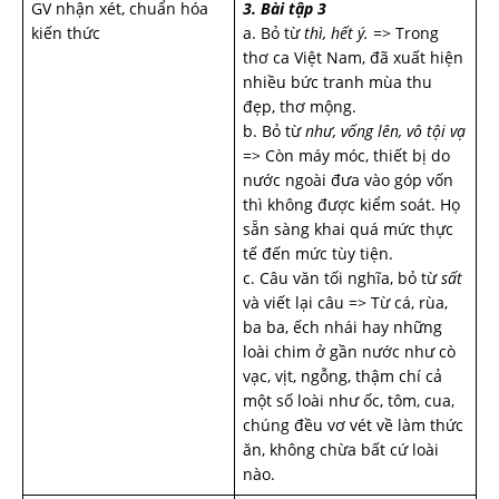
GV nhận xét, chuẩn hóa
3. Bài tập 3
kiến thức
a. Bỏ từ
thì, hết ý.
=> Trong
thơ ca Việt Nam, đã xuất hiện
nhiều bức tranh mùa thu
đẹp, thơ mộng.
b. Bỏ từ
như, vống lên, vô tội vạ
=> Còn máy móc, thiết bị do
nước ngoài đưa vào góp vốn
thì không được kiểm soát. Họ
sẵn sàng khai quá mức thực
tế đến mức tùy tiện.
c. Câu văn tối nghĩa, bỏ từ
sất
và viết lại câu => Từ cá, rùa,
ba ba, ếch nhái hay những
loài chim ở gần nước như cò
vạc, vịt, ngỗng, thậm chí cả
một số loài như ốc, tôm, cua,
chúng đều vơ vét về làm thức
ăn, không chừa bất cứ loài
nào.