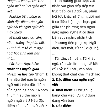
thuận lợi và hạn chế của
– Tình huống giao tiếp: Các
ngôn ngữ nói và ngôn ngữ
nhân vật giao tiếp tiếp xúc
viết.
trực tiếp, có sự đổi vai, phản
– Phương tiện: bảng so
hồi tức khắc, những người nói
sánh đặc điểm của ngôn
ít có điều kiện lựa chọn, gọt
ngữ nói và ngôn ngữ viết,
giũa các phương tiện ngôn
máy chiếu.
ngữ, người nghe ít có điều
– Kĩ thuật dạy học: công
kiện suy ngẫm, phân tích
não – thông tin phản hồi.
– Phương tiện phụ trợ: Ngữ
– Hình thức tổ chức dạy
điệu, nét mặt, cử chỉ, điệu bộ,
học: học sinh làm việc
…
nhóm
– Từ, câu, văn bản: Từ khẩu
–
Các bước thực hiện:
ngữ, câu văn linh hoạt về kết
Bước 1: Chuyển giao
cấu, về kiểu câu, văn bản
nhiệm vụ học tập
Nhóm 1:
không thật chặt chẽ, mạch lạc
Em hiểu thế nào là ngôn
2. Đặc điểm của ngôn ngữ
ngữ nói ? Nêu đặc điểm
viết
của ngôn ngữ nói ? Nhóm
a. Khái niệm:
Được ghi lại
1: Em hiểu thế nào là
bằng chữ viết, lưu giữ dưới
ngôn ngữ viết? Nêu đặc
dạng văn bản
điểm của ngôn ngữ viết ?
b. Đặc điểm: