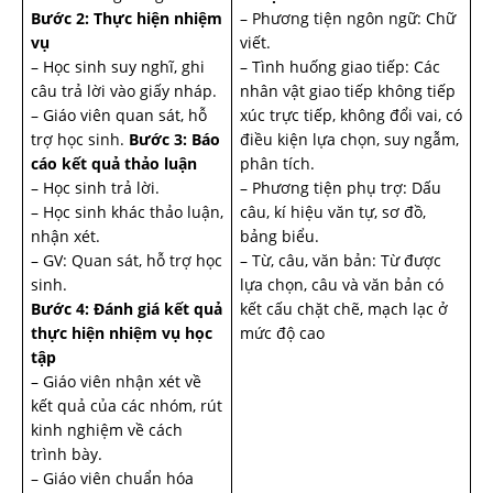
Bước 2: Thực hiện nhiệm
– Phương tiện ngôn ngữ: Chữ
vụ
viết.
– Học sinh suy nghĩ, ghi
– Tình huống giao tiếp: Các
câu trả lời vào giấy nháp.
nhân vật giao tiếp không tiếp
– Giáo viên quan sát, hỗ
xúc trực tiếp, không đổi vai, có
trợ học sinh.
Bước 3: Báo
điều kiện lựa chọn, suy ngẫm,
cáo kết quả thảo luận
phân tích.
– Học sinh trả lời.
– Phương tiện phụ trợ: Dấu
– Học sinh khác thảo luận,
câu, kí hiệu văn tự, sơ đồ,
nhận xét.
bảng biểu.
– GV: Quan sát, hỗ trợ học
– Từ, câu, văn bản: Từ được
sinh.
lựa chọn, câu và văn bản có
Bước 4: Đánh giá kết quả
kết cấu chặt chẽ, mạch lạc ở
thực hiện nhiệm vụ học
mức độ cao
tập
– Giáo viên nhận xét về
kết quả của các nhóm, rút
kinh nghiệm về cách
trình bày.
– Giáo viên chuẩn hóa