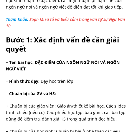
học sinh nhận rõ đặc điểm, các mặt thuận lợi, hạn chế của
ngôn ngữ nói và ngôn ngữ viết để diễn đạt tốt khi giao tiếp.
Tham khảo:
Soạn Miêu tả và biểu cảm trong văn tự sự Ngữ Văn
10
Bước 1: Xác định vấn đề cần giải
quyết
– Tên bài học:
ĐẶC ĐIỂM CỦA NGÔN NGỮ NÓI VÀ NGÔN
NGỮ VIẾT
–
Hình thức dạy:
Dạy học trên lớp
–
Chuẩn bị của GV và HS:
+ Chuẩn bị của giáo viên: Giáo án/thiết kế bài học. Các slides
trình chiếu (nếu có). Các phiếu học tập, bao gồm: các bài tập
dùng để kiểm tra, đánh giá HS trong quá trình đọc hiểu.
+ Chuẩn bị của học sinh: Chuẩn bị bài ở nhà theo các yêu