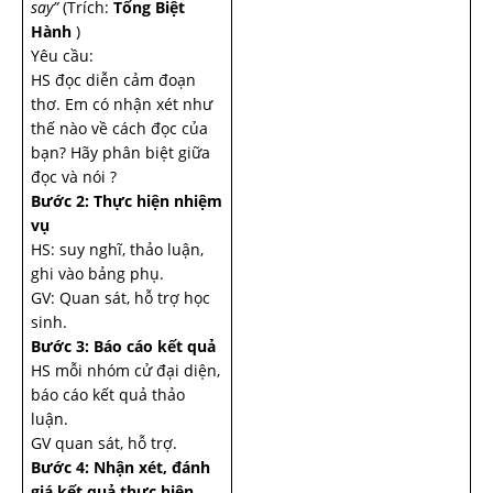
say”
(Trích:
Tống Biệt
Hành
)
Yêu cầu:
HS đọc diễn cảm đoạn
thơ. Em có nhận xét như
thế nào về cách đọc của
bạn? Hãy phân biệt giữa
đọc và nói ?
Bước 2: Thực hiện nhiệm
vụ
HS: suy nghĩ, thảo luận,
ghi vào bảng phụ.
GV: Quan sát, hỗ trợ học
sinh.
Bước 3: Báo cáo kết quả
HS mỗi nhóm cử đại diện,
báo cáo kết quả thảo
luận.
GV quan sát, hỗ trợ.
Bước 4: Nhận xét, đánh
giá kết quả thực hiện