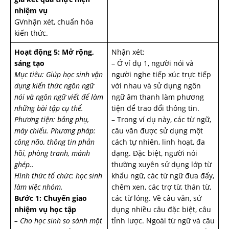
nhiệm vụ
GVnhận xét, chuẩn hóa
kiến thức.
Hoạt động 5: Mở rộng,
Nhận xét:
sáng tạo
– Ở ví dụ 1, người nói và
Mục tiêu: Giúp học sinh vận
người nghe tiếp xúc trực tiếp
dụng kiến thức ngôn ngữ
với nhau và sử dụng ngôn
nói và ngôn ngữ viết để làm
ngữ âm thanh làm phương
những bài tập cụ thể.
tiện để trao đổi thông tin.
Phương tiện: bảng phụ,
– Trong ví dụ này, các từ ngữ,
máy chiếu.
Phương pháp:
câu văn được sử dụng một
công não, thông tin phản
cách tự nhiên, linh hoạt, đa
hồi, phòng tranh, mảnh
dạng. Đặc biệt, người nói
ghép..
thường xuyên sử dụng lớp từ
Hình thức tổ chức: học sinh
khẩu ngữ, các từ ngữ đưa đẩy,
làm việc nhóm.
chêm xen, các trợ từ, thán từ,
Bước 1: Chuyển giao
các từ lóng. Về câu văn, sử
nhiệm vụ học tập
dụng nhiều câu đặc biệt, câu
– Cho học sinh so sánh một
tỉnh lược. Ngoài từ ngữ và câu