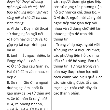
đoạn hội thoại sử dụng
văn, người tham gia giao tiếp
ngôn ngữ nói và một bài
còn sử dụng các phương tiện
báo sử dụng ngôn ngữ viết
hỗ trợ như cử chỉ, điệu bộ. –
cùng nói về chủ đề tai nạn
Ở ví dụ 2, người nói và người
giao thông.
nghe tiếp xúc gián tiếp với
a. Ví dụ 1: Đoạn hội thoại
nhau và sử dụng chữ viết làm
sử dụng ngôn ngữ nói
phương tiện để trao đổi
A: Hôm nay đi chơi về, tôi
thông tin.
gặp vụ tai nạn kinh quá
– Trong ví dụ này, người viết
bà ạ!
sử dụng các kí hiệu chữ viết,
B: (ánh mắt ngạc nhiên, lo
các phương tiện hỗ trợ như
lắng): Vậy á! Ở đâu?
dấu câu để bổ sung, làm rõ
A: Ở chỗ đầu cầu Gián ấy.
thông tin. Từ ngữ trong văn
Hai ô tô đâm vào nhau, xe
bản này được chọn lọc một
bẹp dí.
cách chính xác, hiệu quả. Các
B. Sợ nhỉ! Giờ đi ra ngoài
câu văn cũng được tổ chức
đường sợ lắm, nhất là
mạch lạc, chặt chẽ, đầy đủ
gặp mấy cái xe tử thần ấy!
các thành phần.
A. Xe tử thần là xe gì bà?
B. À, xe phóng nhanh,
vượt ẩu ấy! A. Ừ! Sợ thật!