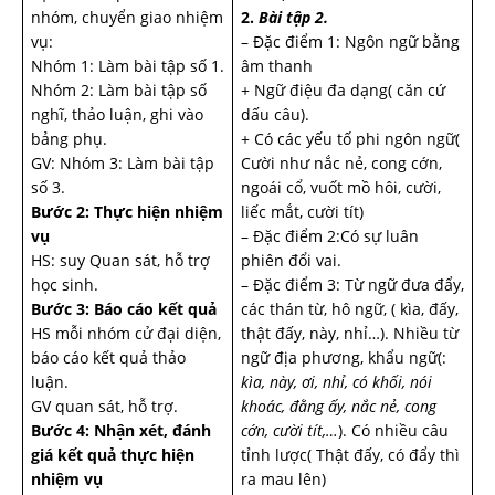
nhóm, chuyển giao nhiệm
2.
Bài tập 2.
vụ:
– Đặc điểm 1: Ngôn ngữ bằng
Nhóm 1: Làm bài tập số 1.
âm thanh
Nhóm 2: Làm bài tập số
+ Ngữ điệu đa dạng( căn cứ
nghĩ, thảo luận, ghi vào
dấu câu).
bảng phụ.
+ Có các yếu tố phi ngôn ngữ(
GV: Nhóm 3: Làm bài tập
Cười như nắc nẻ, cong cớn,
số 3.
ngoái cổ, vuốt mồ hôi, cười,
Bước 2: Thực hiện nhiệm
liếc mắt, cười tít)
vụ
– Đặc điểm 2:Có sự luân
HS: suy Quan sát, hỗ trợ
phiên đổi vai.
học sinh.
– Đặc điểm 3: Từ ngữ đưa đẩy,
Bước 3: Báo cáo kết quả
các thán từ, hô ngữ, ( kìa, đấy,
HS mỗi nhóm cử đại diện,
thật đấy, này, nhỉ…). Nhiều từ
báo cáo kết quả thảo
ngữ địa phương, khẩu ngữ(:
luận.
kìa, này, ơi, nhỉ, có khối, nói
GV quan sát, hỗ trợ.
khoác, đằng ấy, nắc nẻ, cong
Bước 4: Nhận xét, đánh
cớn, cười tít,…
). Có nhiều câu
giá kết quả thực hiện
tỉnh lược( Thật đấy, có đẩy thì
nhiệm vụ
ra mau lên)