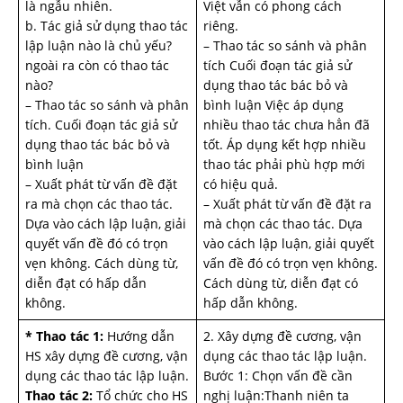
là ngẫu nhiên.
Việt vẫn có phong cách
b. Tác giả sử dụng thao tác
riêng.
lập luận nào là chủ yếu?
– Thao tác so sánh và phân
ngoài ra còn có thao tác
tích Cuối đoạn tác giả sử
nào?
dụng thao tác bác bỏ và
– Thao tác so sánh và phân
bình luận Việc áp dụng
tích. Cuối đoạn tác giả sử
nhiều thao tác chưa hẳn đã
dụng thao tác bác bỏ và
tốt. Áp dụng kết hợp nhiều
bình luận
thao tác phải phù hợp mới
– Xuất phát từ vấn đề đặt
có hiệu quả.
ra mà chọn các thao tác.
– Xuất phát từ vấn đề đặt ra
Dựa vào cách lập luận, giải
mà chọn các thao tác. Dựa
quyết vấn đề đó có trọn
vào cách lập luận, giải quyết
vẹn không. Cách dùng từ,
vấn đề đó có trọn vẹn không.
diễn đạt có hấp dẫn
Cách dùng từ, diễn đạt có
không.
hấp dẫn không.
* Thao tác 1:
Hướng dẫn
2. Xây dựng đề cương, vận
HS xây dựng đề cương, vận
dụng các thao tác lập luận.
dụng các thao tác lập luận.
Bước 1: Chọn vấn đề cần
Thao tác 2:
Tổ chức cho HS
nghị luận:Thanh niên ta