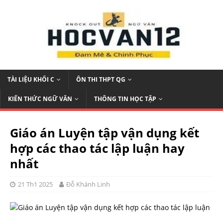
TÀI LIỆU KHỐI C
ÔN THI THPT QG
KIẾN THỨC NGỮ VĂN
THÔNG TIN HỌC TẬP
Giáo án Luyện tập vận dụng kết
hợp các thao tác lập luận hay
nhất
21 Th1 2025
Đỗ Khánh Linh