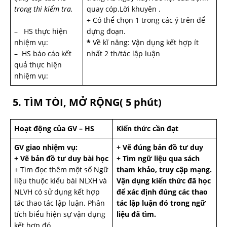
trong thi kiểm tra.
quay cóp.Lời khuyên .
+ Có thể chọn 1 trong các ý trên để
– HS thực hiện
dựng đoạn.
nhiệm vụ:
*
Về kĩ năng: Vận dụng kết hợp ít
– HS báo cáo kết
nhất 2 th/tác lập luận
quả thực hiện
nhiệm vụ:
5. TÌM TÒI, MỞ RỘNG( 5 phút)
Hoạt động của GV – HS
Kiến thức cần đạt
GV giao nhiệm vụ:
+ Vẽ đúng bản đồ tư duy
+ Vẽ bản đồ tư duy bài học
+ Tìm ngữ liệu qua sách
+ Tìm đọc thêm một số Ngữ
tham khảo, truy cập mạng.
liệu thuộc kiểu bài NLXH và
Vận dụng kiến thức đã học
NLVH có sử dụng kết hợp
để xác định đúng các thao
tác thao tác lập luận. Phân
tác lập luận đó trong ngữ
tích biểu hiện sự vận dụng
liệu đã tìm.
kết hợp đó.