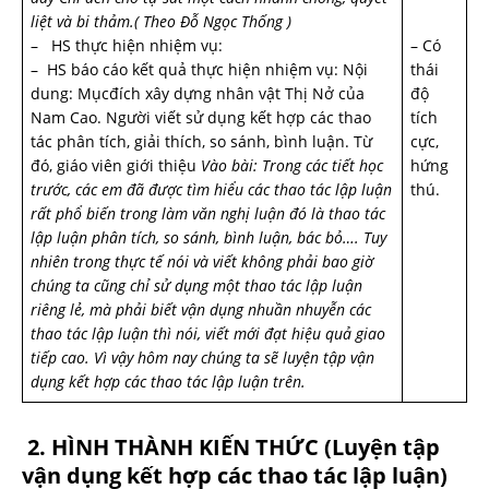
liệt và bi thảm.( Theo Đỗ Ngọc Thống )
– HS thực hiện nhiệm vụ:
– Có
– HS báo cáo kết quả thực hiện nhiệm vụ: Nội
thái
dung: Mụcđích xây dựng nhân vật Thị Nở của
độ
Nam Cao. Người viết sử dụng kết hợp các thao
tích
tác phân tích, giải thích, so sánh, bình luận. Từ
cực,
đó, giáo viên giới thiệu
Vào bài: Trong các tiết học
hứng
trước, các em đã được tìm hiểu các thao tác lập luận
thú.
rất phổ biến trong làm văn nghị luận đó là thao tác
lập luận phân tích, so sánh, bình luận, bác bỏ…. Tuy
nhiên trong thực tế nói và viết không phải bao giờ
chúng ta cũng chỉ sử dụng một thao tác lập luận
riêng lẻ, mà phải biết vận dụng nhuần nhuyễn các
thao tác lập luận thì nói, viết mới đạt hiệu quả giao
tiếp cao. Vì vậy hôm nay chúng ta sẽ luyện tập vận
dụng kết hợp các thao tác lập luận trên.
2. HÌNH THÀNH KIẾN THỨC (
Luyện tập
vận dụng kết hợp các thao tác lập luận
)