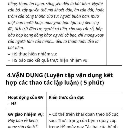
tiếng, tham ăn ngon, sống yên đều là bất liêm.
Người
cán bộ, cậy quyền thế mà khoét dân, ăn của đút, hoặc
trộm của công thành của tư; người buôn bán, mua
một bán mười hoặc mua gian bán lậu chợ đen chợ
đỏ, tích trữ đầu cơ; người có tiền, cho vay cắt cổ, bóp
hầu bóp họng đồng bào; người cờ bạc, chỉ mong xoay
của người làm của mình,.. đều là tham lam, đều là
bất liêm.
– HS thực hiện nhiệm vụ:
– HS báo cáo kết quả thực hiện nhiệm vụ:
4.VẬN DỤNG (
Luyện tập vận dụng kết
hợp các thao tác lập luận
) ( 5 phút)
Hoạt động của GV
Kiến thức cần đạt
– HS
GV giao nhiệm vụ:
+ Có thể triển khai đoạn theo bố cục
Hãy bàn về bệnh
sau: Thực trạng của bệnh quay cóp
quay cóp của HS
trong HS ngày nay.Tác hại của bệnh