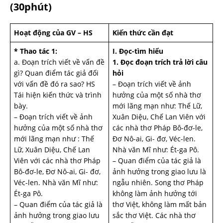
(30phút)
Hoạt động của GV – HS
Kiến thức cần đạt
* Thao tác 1:
I. Đọc-tìm hiểu
a. Đoạn trích viết về vấn đề
1. Đọc đoạn trích trả lời câu
gì? Quan điểm tác giả đối
hỏi
với vấn đề đó ra sao? HS
– Đoạn trích viết về ảnh
Tái hiện kiến thức và trình
hưởng của một số nhà thơ
bày.
mới lãng mạn như: Thế Lữ,
– Đoạn trích viết về ảnh
Xuân Diệu, Chế Lan Viên với
hưởng của một số nhà thơ
các nhà thơ Pháp Bô-đơ-le,
mới lãng mạn như : Thế
Đơ Nô-ai, Gi- đơ, Véc-len.
Lữ, Xuân Diệu, Chế Lan
Nhà văn Mĩ như: Ét-ga Pô.
Viên với các nhà thơ Pháp
– Quan điểm của tác giả là
Bô-đơ-le, Đơ Nô-ai, Gi- đơ,
ảnh hưởng trong giao lưu là
Véc-len. Nhà văn Mĩ như:
ngẫu nhiên. Song thơ Pháp
Ét-ga Pô.
không làm ảnh hưởng tới
– Quan điểm của tác giả là
thơ Việt, không làm mất bản
ảnh hưởng trong giao lưu
sắc thơ Việt. Các nhà thơ