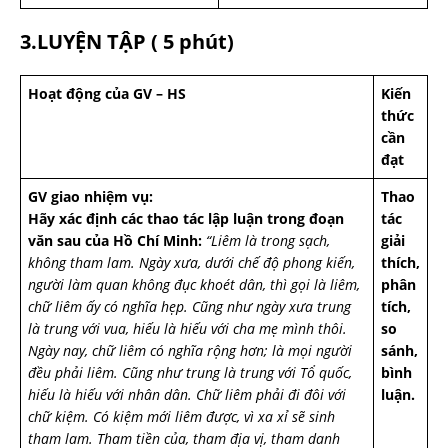
3.LUYỆN TẬP ( 5 phút)
Hoạt động của GV – HS
Kiến
thức
cần
đạt
GV giao nhiệm vụ:
Thao
Hãy xác định các thao tác lập luận trong đoạn
tác
văn sau của Hồ Chí Minh:
“Liêm là trong sạch,
giải
không tham lam.
Ngày xưa, dưới chế độ phong kiến,
thích,
người làm quan không đục khoét dân, thì gọi là liêm,
phân
chữ liêm ấy có nghĩa hẹp. Cũng như ngày xưa trung
tích,
là trung với vua, hiếu là hiếu với cha mẹ mình thôi.
so
Ngày nay, chữ liêm có nghĩa rộng hơn; là mọi người
sánh,
đều phải liêm. Cũng như trung là trung với Tổ quốc,
bình
hiếu là hiếu với nhân dân.
Chữ liêm phải đi đôi với
luận.
chữ kiệm. Có kiệm mới liêm được, vì xa xỉ sẽ sinh
tham lam.
Tham tiền của, tham địa vị, tham danh