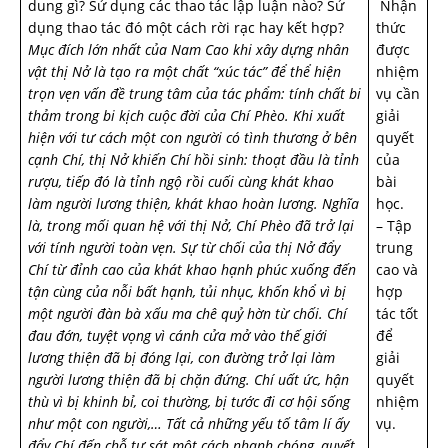
dung gì? Sử dụng các thao tác lập luận nào? Sử
Nhận
dụng thao tác đó một cách rời rạc hay kết hợp?
thức
Mục đích lớn nhất của Nam Cao khi xây dựng nhân
được
vật thị Nở là tạo ra một chất “xúc tác” để thể hiện
nhiệm
trọn vẹn vấn đề trung tâm của tác phẩm: tính chất bi
vụ cần
thảm trong bi kịch cuộc đời của Chí Phèo.
Khi xuất
giải
hiện với tư cách một con người có tình thương ở bên
quyết
cạnh Chí, thị Nở khiến Chí hồi sinh: thoạt đầu là tỉnh
của
rượu, tiếp đó là tỉnh ngộ rồi cuối cùng khát khao
bài
làm người lương thiện, khát khao hoàn lương. Nghĩa
học.
là, trong mối quan hệ với thị Nở, Chí Phèo đã trở lại
– Tập
với tính người toàn vẹn. Sự từ chối của thị Nở đẩy
trung
Chí từ đỉnh cao của khát khao hạnh phúc xuống đến
cao và
tận cùng của nỗi bất hạnh, tủi nhục, khốn khổ vì bị
hợp
một người đàn bà xấu ma chê quỷ hờn từ chối. Chí
tác tốt
đau đớn, tuyệt vọng vì cánh cửa mở vào thế giới
để
lương thiện đã bị đóng lại, con đường trở lại làm
giải
người lương thiện đã bị chặn đứng. Chí uất ức, hận
quyết
thù vì bị khinh bỉ, coi thường, bị tước đi cơ hội sống
nhiệm
như một con người,… Tất cả những yếu tố tâm lí ấy
vụ.
đẩy Chí đến chỗ tự sát một cách nhanh chóng, quyết