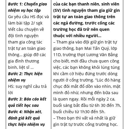
Bước 1: Chuyển giao
của các bạn thanh niên, sinh viên
nhiệm vụ học tập
(SV) tình nguyện tham gia giữ gìn
Gv yêu cầu HS đọc và
trật tự an toàn giao thông trên
làm bài tập 2/ sgk
các ngả đường, trước cổng các
Viết câu chuyện về
trường học đã trở nên quen
đội tình nguyện
thuộc với nhiều người…
tham gia công tác
– Tham gia vào đội giữ gìn trật tự
trật tự an toàn giao
giao thông, bạn Mai Tấn Quý, lớp
thông… giúp đỡ các
11D, trường thpt Lương Văn Bằng
gia đình thương
cho biết, mới đầu chưa quen công
binh, liệt sĩ …
việc, các bạn không khỏi lúng túng
Bước 2: Thực hiện
khi cầm cờ hiệu đứng trước dòng
nhiệm vụ
người ở cổng trường. “Lúc đó hàng
HS: suy nghĩ câu trả
chục đôi mắt đổ dồn vào nhìn, mặt
lời
mình đỏ nhừ, nhưng đến bữa sau
Bước 3: Báo cáo kết
là quen ngay. Rồi mỗi ngày 2 ca,
quả tiết học sau
buổi sáng bắt đầu từ 6h 30 đến 7h,
Bước 4: Nhận xét,
buổi chiều từ 1h30 đến 5h.
đánh giá kết quả
– Theo bạn thì vất vả nhất là giữ
thực hiện nhiệm vụ
gìn trật tự trước cổng trường học.