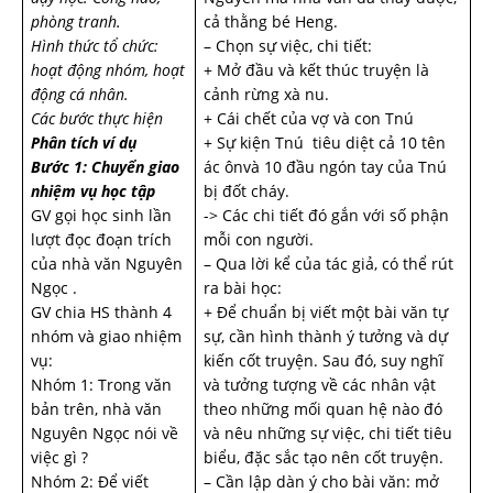
phòng tranh.
cả thằng bé Heng.
Hình thức tổ chức:
– Chọn sự việc, chi tiết:
hoạt động nhóm, hoạt
+ Mở đầu và kết thúc truyện là
động cá nhân.
cảnh rừng xà nu.
Các bước thực hiện
+ Cái chết của vợ và con Tnú
Phân tích ví dụ
+ Sự kiện Tnú tiêu diệt cả 10 tên
Bước 1: Chuyển giao
ác ônvà 10 đầu ngón tay của Tnú
nhiệm vụ học tập
bị đốt cháy.
GV gọi học sinh lần
-> Các chi tiết đó gắn với số phận
lượt đọc đoạn trích
mỗi con người.
của nhà văn Nguyên
– Qua lời kể của tác giả, có thể rút
Ngọc .
ra bài học:
GV chia HS thành 4
+ Để chuẩn bị viết một bài văn tự
nhóm và giao nhiệm
sự, cần hình thành ý tưởng và dự
vụ:
kiến cốt truyện. Sau đó, suy nghĩ
Nhóm 1: Trong văn
và tưởng tượng về các nhân vật
bản trên, nhà văn
theo những mối quan hệ nào đó
Nguyên Ngọc nói về
và nêu những sự việc, chi tiết tiêu
việc gì ?
biểu, đặc sắc tạo nên cốt truyện.
Nhóm 2: Để viết
– Cần lập dàn ý cho bài văn: mở