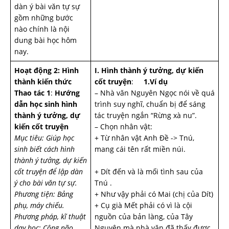
dàn ý bài văn tự sự
gồm những bước
nào chính là nội
dung bài học hôm
nay.
Hoạt động 2: Hình
I. Hình thành ý tưởng, dự kiến
thành kiến thức
cốt truyện
:
1.Ví dụ
Thao tác 1
:
Hướng
– Nhà văn Nguyên Ngọc nói về quá
dẫn học sinh hình
trình suy nghĩ, chuẩn bị để sáng
thành ý tưởng, dự
tác truyện ngắn “Rừng xà nu”.
kiến cốt truyện
– Chọn nhân vật:
Mục tiêu: Giúp học
+ Từ nhân vật Anh Đề -> Tnú,
sinh biết cách hình
mang cái tên rất miền núi.
thành ý tưởng, dự kiến
cốt truyện để lập dàn
+ Dít đến và là mối tình sau của
ý cho bài văn tự sự.
Tnú .
Phương tiện: Bảng
+ Như vậy phải có Mai (chị của Dít)
phụ, máy chiếu.
+ Cụ già Mết phải có vì là cội
Phương pháp, kĩ thuật
nguồn của bản làng, của Tây
dạy học: Công não,
Nguyên mà nhà văn đã thấy được,