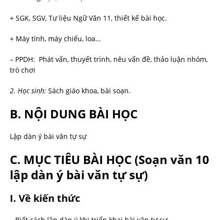
+ SGK, SGV, Tư liệu Ngữ Văn 11, thiết kế bài học.
+ Máy tính, máy chiếu, loa…
– PPDH: Phát vấn, thuyết trình, nêu vấn đề, thảo luận nhóm,
trò chơi
2. Học sinh:
Sách giáo khoa, bài soạn.
B. NỘI DUNG BÀI HỌC
Lập dàn ý bài văn tự sự
C. MỤC TIÊU BÀI HỌC
(Soạn văn 10
lập dàn ý bài văn tự sự)
I. Về kiến thức
– Biết cách lập dàn ý khi triển khai bài văn tự sự.