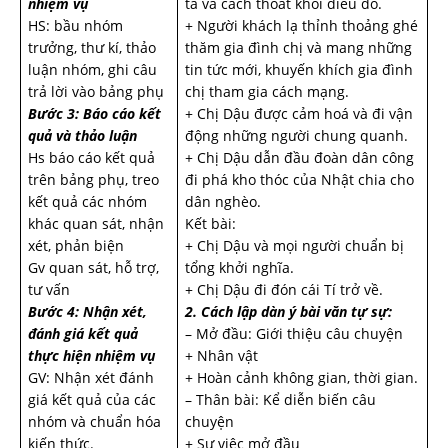
nhiệm vụ
ta và cách thoát khỏi điều đó.
HS: bầu nhóm
+ Người khách lạ thỉnh thoảng ghé
trưởng, thư kí, thảo
thăm gia đình chị và mang những
luận nhóm, ghi câu
tin tức mới, khuyến khích gia đình
trả lời vào bảng phụ
chị tham gia cách mạng.
Bước 3: Báo cáo kết
+ Chị Dậu được cảm hoá và đi vận
quả và thảo luận
động những người chung quanh.
Hs báo cáo kết quả
+ Chị Dậu dẫn đầu đoàn dân công
trên bảng phụ, treo
đi phá kho thóc của Nhật chia cho
kết quả các nhóm
dân nghèo.
khác quan sát, nhận
Kết bài:
xét, phản biện
+ Chị Dậu và mọi người chuẩn bị
Gv quan sát, hỗ trợ,
tổng khởi nghĩa.
tư vấn
+ Chị Dậu đi đón cái Tí trở về.
Bước 4: Nhận xét,
2. Cách lập dàn ý bài văn tự sự:
đánh giá kết quả
– Mở đầu: Giới thiệu câu chuyện
thực hiện nhiệm vụ
+ Nhân vật
GV: Nhận xét đánh
+ Hoàn cảnh không gian, thời gian.
giá kết quả của các
– Thân bài: Kể diễn biến câu
nhóm và chuẩn hóa
chuyện
kiến thức.
+ Sự việc mở đầu