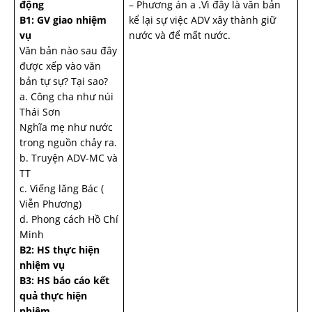
động
– Phương án a .Vì đây là văn bản
B1: GV giao nhiệm
kể lại sự việc ADV xây thành giữ
vụ
nước và để mất nước.
Văn bản nào sau đây
được xếp vào văn
bản tự sự? Tại sao?
a. Công cha như núi
Thái Sơn
Nghĩa mẹ như nước
trong nguồn chảy ra.
b. Truyện ADV-MC và
TT
c. Viếng lăng Bác (
Viễn Phương)
d. Phong cách Hồ Chí
Minh
B2: HS thực hiện
nhiệm vụ
B3: HS báo cáo kết
quả thực hiện
nhiệm