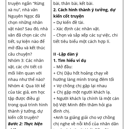
truyện ngắn “Rừng
bài, thân bài, kết bài.
xà nu”, nhà văn
2. Cách hình thành ý tưởng, dự
Nguyên Ngọc đã
kiến cốt truyện
chọn những nhân
–
Dự kiến đề tài.
vật nào? Sau đó, nhà
– Xác định các nhân vật.
văn đã chọn các chi
– Chọn và sắp xếp các sự việc, chi
tiết, sự kiện nào để
tiết tiêu biểu một cách hợp lí.
mở đầu và kết thúc
câu chuyện?
II -Lập dàn ý
Nhóm 3: Các nhân
1. Tìm hiểu ví dụ
vật, các chi tiết có
– Mở đầu:
mối liên quan với
+ Chị Dậu hốt hoảng chạy về
nhau như thế nào?
hướng làng mình trong đêm tối
Nhóm 4: Qua lời kể
+ Vợ chồng chị gặp lại nhau
của tác giả, em học
+ Chị gặp một người khách lạ.
tập được điều gì
+ Người khách lạ chính là một cán
trong quá trình hình
bộ Việt Minh đến thăm hỏi gia
thành ý tưởng, dự
đình chị.
kiến cốt truyện?
+Anh ta giảng giải cho vợ chồng
Bước 2: Thực hiện
chị nghe về nỗi khổ của nhân dân