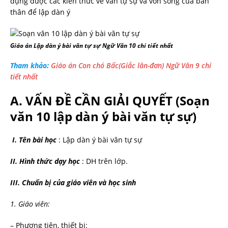
dụng được các kiến thức về văn tự sự và vốn sống của bản
thân để lập dàn ý
Giáo án Lập dàn ý bài văn tự sự Ngữ Văn 10 chi tiết nhất
Tham khảo:
Giáo án Con chó Bấc(Giắc lân-đơn) Ngữ Văn 9 chi
tiết nhất
A. VẤN ĐỀ CẦN GIẢI QUYẾT
(Soạn
văn 10 lập dàn ý bài văn tự sự)
I. Tên bài học
: Lập dàn ý bài văn tự sự
II. Hình thức dạy học
: DH trên lớp.
III.
Chuẩn bị của giáo viên và học sinh
1. Giáo viên:
– Phương tiện, thiết bị: