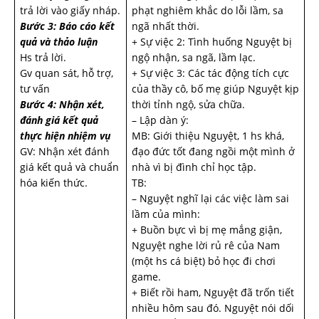
trả lời vào giấy nháp.
phạt nghiêm khắc do lỗi lầm, sa
Bước 3: Báo cáo kết
ngã nhất thời.
quả và thảo luận
+ Sự việc 2: Tình huống Nguyệt bị
Hs trả lời.
ngộ nhận, sa ngã, lầm lạc.
Gv quan sát, hỗ trợ,
+ Sự việc 3: Các tác động tích cực
tư vấn
của thầy cô, bố mẹ giúp Nguyệt kịp
Bước 4: Nhận xét,
thời tỉnh ngộ, sửa chữa.
đánh giá kết quả
– Lập dàn ý:
thực hiện nhiệm vụ
MB: Giới thiệu Nguyệt, 1 hs khá,
GV: Nhận xét đánh
đạo đức tốt đang ngồi một mình ở
giá kết quả và chuẩn
nhà vì bị đình chỉ học tập.
hóa kiến thức.
TB:
– Nguyệt nghĩ lại các việc làm sai
lầm của mình:
+ Buồn bực vì bị mẹ mắng giận,
Nguyệt nghe lời rủ rê của Nam
(một hs cá biệt) bỏ học đi chơi
game.
+ Biết rồi ham, Nguyệt đã trốn tiết
nhiều hôm sau đó. Nguyệt nói dối