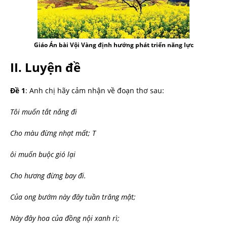
Giáo Án bài Vội Vàng định hướng phát triển năng lực
II.
Luyện đề
Đề
1
: Anh chị hãy cảm nhận về đoạn thơ sau:
Tôi
muốn tắt nắng đi
Cho màu đừng nhạt mất; T
ôi muốn buộc gió lại
Cho hương đừng bay đi.
Của
ong bướm này đây tuần trăng mật;
Này đây hoa của đồng nội xanh rì;