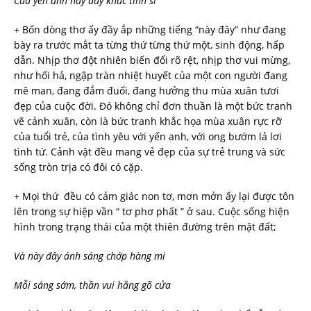
Của yến anh này đây khúc tình si
+ Bốn dòng thơ ấy đầy ắp những tiếng “này đây” như đang
bày ra trước mắt ta từng thứ từng thứ một, sinh động, hấp
dẫn. Nhịp thơ đột nhiên biến đổi rõ rệt, nhịp thơ vui mừng,
như hối hả, ngập tràn nhiệt huyết của một con người đang
mê man, đang đắm đuối, đang hưởng thu mùa xuân tươi
đẹp của cuộc đời. Đó không chỉ đơn thuần là một bức tranh
vẽ cảnh xuân, còn là bức tranh khắc họa mùa xuân rực rỡ
của tuổi trẻ, của tình yêu với yến anh, với ong bướm lả lơi
tình tứ. Cảnh vật đều mang vẻ đẹp của sự trẻ trung và sức
sống tròn trịa có đôi có cặp.
+ Mọi thứ đều có cảm giác non tơ, mơn mởn ấy lại được tôn
lên trong sự hiệp vần “ tơ phơ phất ” ở sau. Cuộc sống hiện
hình trong trạng thái của một thiên đường trên mặt đất;
Và này đây ánh sáng chớp hàng mi
Mỗi sáng sớm, thần vui hằng gõ cửa