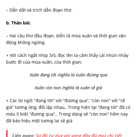
– Dẫn dắt và trích dẫn đoạn thơ.
b.
Thân bài:
– Hai câu thơ đầu đoạn, diễn tả mùa xuân và thời gian vận
động không ngừng
+ Với cách ngắt nhịp 3/5, đọc lên ta cảm thấy cái nhún nhảy
bước đi của mùa xuân, của thời gian:
Xuân đang tới /nghĩa là xuân đương qua
Xuân còn non /nghĩa là xuân sẽ già
+ Các từ ngữ: “đang tới” với “đương qua”, “còn non” với “sẽ
già” tương ứng, đối lập nhau,. Trong hiện tại “đang tới” đã có
màu li biệt “đương qua”.. Trong dáng vẻ “còn non” hôm nay
đã báo hiệu một tương lai sẽ già
Liên quan:
Sơ đồ tư duy vội vàng đầy đủ mọi chi tiết