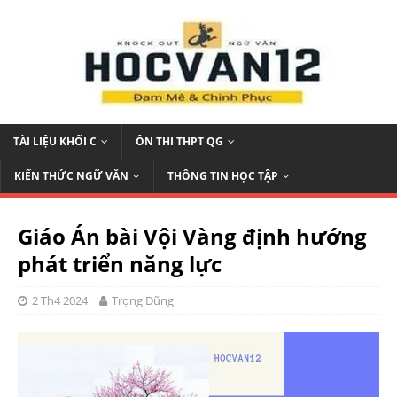
TÀI LIỆU KHỐI C
ÔN THI THPT QG
KIẾN THỨC NGỮ VĂN
THÔNG TIN HỌC TẬP
Giáo Án bài Vội Vàng định hướng
phát triển năng lực
2 Th4 2024
Trọng Dũng