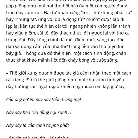
gáp giống như một hơi thở hối hả của một con người đang
tràn đầy cảm xúc. Đại từ nhân xưng “tôi”, chứ không phải “ta”
hay “chúng ta”, ùng với đó là động từ “ muốn” được lặp đi
lặp lại liên tục thể hiện cái tôi ngang nhiên không lẩn tránh
hay giấu giếm, cái tôi đầy thách thức, đi ngược lại với thơ ca
trung đại. Đây cũng chính là một điểm mới, sáng tạo, độc
đáo và dũng cảm của nhà thơ trong nền văn thơ hiện lúc
bấy giờ. Thông qua đó thể hiện một cách sinh động, chân
thực khát khao mãnh liệt đến cháy bỏng về cuộc sống.
– Thế giới xung quanh được tác giả cảm nhận theo một cách
rất riêng. Đó là thế giới giống như một khu vườn tình yêu
đầy hương sắc, ngọt ngào khiến ông muốn ôm lấy, giữ lấy:
Của
ong bướm này đây tuần trăng mật
Này đây hoa của đồng nội xanh rì
Này đây lá của cành tơ phơ phất