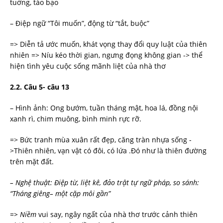
tuởng, táo bạo
– Điệp ngữ “Tôi muốn”, động từ “tắt, buộc”
=> Diễn tả ước muốn, khát vọng thay đổi quy luật của thiên
nhiên => Níu kéo thời gian, ngưng đọng không gian -> thể
hiện tình yêu cuộc sống mãnh liệt của nhà thơ
2.2.
Câu 5- câu 13
– Hình ảnh: Ong bướm, tuần tháng mật, hoa lá, đồng nội
xanh rì, chim muông, bình minh rực rỡ.
=> Bức tranh mùa xuân rất đẹp, căng tràn nhựa sống -
>Thiên nhiên, vạn vật có đôi, có lứa .Đó như là thiên đường
trên mặt đất.
–
Nghệ
thuật:
Điệp
từ,
liệt
kê,
đảo
trật
tự
ngữ
pháp,
so
sánh:
“Tháng
giêng
–
một
cặp
môi
gần”
=>
Niềm
vui say, ngây ngất của nhà thơ trước cảnh thiên