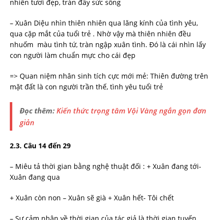
nhiên tươi đẹp, tràn đầy sức sống
– Xuân Diệu nhìn thiên nhiên qua lăng kính của tình yêu,
qua cặp mắt của tuổi trẻ . Nhờ vậy mà thiên nhiên đều
nhuốm màu tình tứ, tràn ngập xuân tình. Đó là cái nhìn lấy
con người làm chuẩn mực cho cái đẹp
=> Quan niệm nhân sinh tích cực mới mẻ: Thiên đường trên
mặt đất là con người trần thế, tình yêu tuổi trẻ
Đọc thêm:
Kiến thức trọng tâm Vội Vàng ngắn gọn đơn
giản
2.3.
Câu 14 đến 29
– Miêu tả thời gian bằng nghệ thuật đối : + Xuân đang tới-
Xuân đang qua
+ Xuân còn non – Xuân sẽ già + Xuân hết- Tôi chết
– Sự cảm nhận về thời gian của tác giả là thời gian tuyến