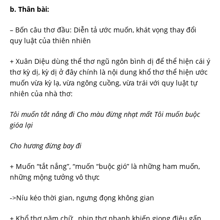
b.
Thân bài:
– Bốn câu thơ đầu: Diễn tả ước muốn, khát vọng thay đổi
quy luật của thiên nhiên
+ Xuân Diệu dùng thể thơ ngũ ngôn bình dị để thể hiện cái ý
thơ kỳ dị, kỳ dị ở đây chính là nội dung khổ thơ thể hiện ước
muốn vừa kỳ lạ, vừa ngông cuồng, vừa trái với quy luật tự
nhiên của nhà thơ:
Tôi
muốn tắt nắng đi Cho màu đừng nhạt mất Tôi muốn buộc
gióa lại
Cho
hương đừng bay đi
+ Muốn “tắt nắng”, “muốn “buộc gió” là những ham muốn,
những mộng tưởng vô thực
->Níu kéo thời gian, ngưng đọng không gian
+ Khổ thơ năm chữ , nhịp thơ nhanh khiến giọng điệu gấp