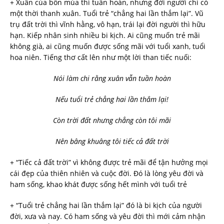
+ Xuân của bốn mùa thì tuần hoàn, nhưng đời người chỉ có
một thời thanh xuân. Tuổi trẻ “chẳng hai lần thắm lại”. Vũ
trụ đất trời thì vĩnh hằng, vô hạn, trái lại đời người thì hữu
hạn. Kiếp nhân sinh nhiều bi kịch. Ai cũng muốn trẻ mãi
không già, ai cũng muốn được sống mãi với tuổi xanh, tuổi
hoa niên. Tiếng thơ cất lên như một lời than tiếc nuối:
Nói làm chi rằng xuân vẫn tuần hoàn
Nếu tuổi trẻ chẳng hai lần thắm lại!
Còn trời đất nhưng chẳng còn tôi mãi
Nên bâng khuâng tôi tiếc cả đất trời
+ “Tiếc cả đất trời” vì không được trẻ mãi để tận hưởng mọi
cái đẹp của thiên nhiên và cuộc đời. Đó là lòng yêu đời và
ham sống, khao khát được sống hết mình với tuổi trẻ
+ “Tuổi trẻ chẳng hai lần thắm lại” đó là bi kịch của người
đời, xưa và nay. Có ham sống và yêu đời thì mới cảm nhận