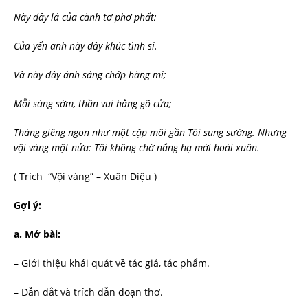
Này đây lá của cành tơ phơ phất;
Của yến anh này đây khúc tình si.
Và này đây ánh sáng chớp hàng mi;
Mỗi
sáng sớm, thần vui hằng gõ cửa;
Tháng
giêng ngon như một cặp môi gần Tôi sung sướng. Nhưng
vội vàng một nửa: Tôi không chờ nắng hạ mới hoài xuân.
( Trích “Vội vàng” – Xuân Diệu )
Gợi
ý:
a.
Mở bài:
– Giới thiệu khái quát về tác giả, tác phẩm.
– Dẫn dắt và trích dẫn đoạn thơ.