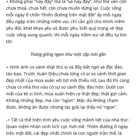
+ Không phải “này đây” mà là “và này đây”, như thể vẫn còn
chưa thoả, chưa hết, còn chưa muốn dừng lại. Cuộc sống
mỗi ngày ở chốn “thiên đường trên mặt đất” ấy mối ngày
đều ngập tràn những niềm vui, chỉ cần giữ cho mình niềm
yêu đời, khát khao yêu và được yêu, biết quý trọng vẻ đẹp
cuộc sống xung quanh, thì mỗi ngày niềm vui sẽ đều tự tìm
tới:
Tháng
giêng ngon như một cặp môi gần
+ Hình ảnh so sánh thật thú vị và đầy bất ngờ và độc đáo,
táo bạo. Trước Xuân Diệu,chưa từng có ai so sánh thời gian
đẹp nhất của mùa xuân với bờ môi thiếu nữ, sau đó thì càng
chưa có nhà thơ nào có sự so sánh độc đáo hơn. Dưới con
mắt của kẻ si tình, mùa xuân hiện ra thật đẹp, thật gợi cảm.
Không những đẹp, mà còn “ngon”. Mặc dù không chạm
được, không ăn được nhưng tác giải lại thấy nó “ngon”.
-> Tất cả thể hiện tình yêu cuộc sống mãnh liệt của nhà thơ ;
Quan niệm nhân sinh tích cực mới mẻ: Thiên đường ở ngay
trên mặt đất, cái đẹp nhất chính là con người trần thế, là