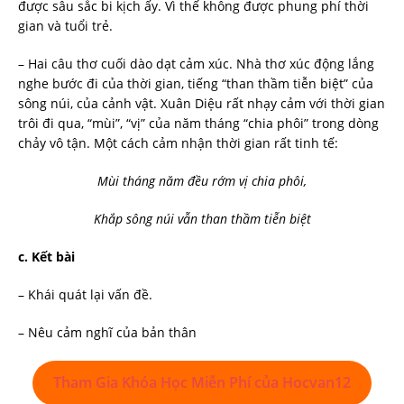
được sâu sắc bi kịch ấy. Vì thế không được phung phí thời
gian và tuổi trẻ.
– Hai câu thơ cuối dào dạt cảm xúc. Nhà thơ xúc động lắng
nghe bước đi của thời gian, tiếng “than thầm tiễn biệt” của
sông núi, của cảnh vật. Xuân Diệu rất nhạy cảm với thời gian
trôi đi qua, “mùi”, “vị” của năm tháng “chia phôi” trong dòng
chảy vô tận. Một cách cảm nhận thời gian rất tinh tế:
Mùi
tháng năm đều rớm vị chia phôi,
Khắp
sông núi vẫn than thầm tiễn biệt
c.
Kết bài
– Khái quát lại vấn đề.
– Nêu cảm nghĩ của bản thân
Tham Gia Khóa Học Miễn Phí của Hocvan12