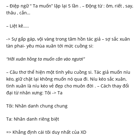
– Điệp ngữ “ Ta muốn” lặp lại 5 lần . – Động từ : ôm, riết , say,
thâu , cắn…
– Liệt kê…..
-> Sự gấp gáp, vội vàng trong tâm hồn tác giả – sợ sắc xuân
tàn phai- yêu mùa xuân tới mức cuồng si:
“Hỡi
xuân hồng ta muốn cắn vào ngươi”
– Câu thơ thể hiện một tình yêu cuồng si. Tác giả muốn níu
kéo, giữ chặt lại không muốn nó qua đi. Níu kéo sắc xuân,
tình xuân là níu kéo vẻ đẹp cho muôn đời . – Cách thay đổi
đại từ nhân xưng: Tôi -> Ta
Tôi: Nhân danh chung chung
Ta: Nhân danh riêng biệt
=> Khẳng định cái tôi duy nhất của XD