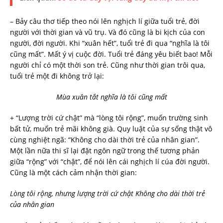
– Bảy câu thơ tiếp theo nói lên nghịch lí giữa tuổi trẻ, đời
người với thời gian và vũ trụ. Và đó cũng là bi kịch của con
người, đời người. Khi “xuân hết”, tuổi trẻ đi qua “nghĩa là tôi
cũng mất”. Mất ý vị cuộc đời. Tuổi trẻ đáng yêu biết bao! Mỗi
người chỉ có một thời son trẻ. Cũng như thời gian trôi qua,
tuổi trẻ một đi không trở lại:
Mùa
xuân tắt nghĩa là tôi cũng mất
+ “Lượng trời cứ chật” mà “lòng tôi rộng”, muốn trường sinh
bất tử, muốn trẻ mãi không già. Quy luật của sự sống thật vô
cùng nghiệt ngã: “Không cho dài thời trẻ của nhân gian”.
Một lần nữa thi sĩ lại đặt ngôn ngữ trong thế tương phản
giữa “rộng” với “chật”, để nói lên cái nghịch lí cúa đời người.
Cũng là một cách cảm nhận thời gian:
Lòng
tôi rộng, nhưng lượng trời cứ chật Không cho dài thời trẻ
của nhân gian