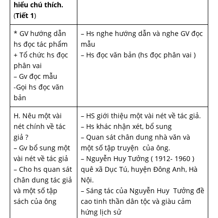
hiểu chú thích.
(
Tiết 1
)
* GV h­ướng dẫn
– Hs nghe h­ướng dẫn và nghe GV đọc
hs đọc tác phẩm
mẫu
+ Tổ chức hs đọc
– Hs đọc văn bản (hs đọc phân vai )
phân vai
– Gv đọc mẫu
-Gọi hs đọc văn
bản
H. Nêu một vài
– HS giới thiệu một vài nét về tác giả.
nét chính về tác
– Hs khác nhận xét, bổ sung
giả ?
– Quan sát chân dung nhà văn và
– Gv bổ sung một
một số tập truyện của ông.
vài nét về tác giả
– Nguyễn Huy T­ưởng ( 1912- 1960 )
– Cho hs quan sát
quê xã Dục Tú, huyện Đông Anh, Hà
chân dung tác giả
Nội.
và một số tập
– Sáng tác của Nguyễn Huy Tư­ởng đề
sách của ông
cao tinh thần dân tộc và giàu cảm
hứng lịch sử