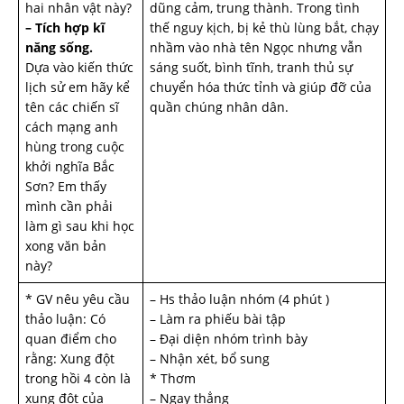
hai nhân vật này?
dũng cảm, trung thành. Trong tình
– Tích hợp kĩ
thế nguy kịch, bị kẻ thù lùng bắt, chạy
năng sống.
nhầm vào nhà tên Ngọc nhưng vẫn
Dựa vào kiến thức
sáng suốt, bình tĩnh, tranh thủ sự
lịch sử em hãy kể
chuyển hóa thức tỉnh và giúp đỡ của
tên các chiến sĩ
quần chúng nhân dân.
cách mạng anh
hùng trong cuộc
khởi nghĩa Bắc
Sơn? Em thấy
mình cần phải
làm gì sau khi học
xong văn bản
này?
* GV nêu yêu cầu
– Hs thảo luận nhóm (4 phút )
thảo luận: Có
– Làm ra phiếu bài tập
quan điểm cho
– Đại diện nhóm trình bày
rằng: Xung đột
– Nhận xét, bổ sung
trong hồi 4 còn là
* Thơm
xung đột của
– Ngay thẳng