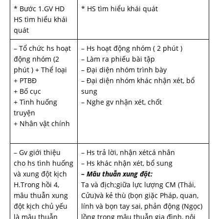
* Bước 1.GV HD
* HS tìm hiểu khái quát
HS tìm hiểu khái
quát
– Tổ chức hs hoạt
– Hs hoạt động nhóm ( 2 phút )
động nhóm (2
– Làm ra phiếu bài tập
phút ) + Thể loại
– Đại diện nhóm trình bày
+ PTBĐ
– Đại diện nhóm khác nhận xét, bổ
+ Bố cục
sung
+ Tình huống
– Nghe gv nhận xét, chốt
truyện
+ Nhân vật chính
– Gv giới thiệu
– Hs trả lời, nhận xétcá nhân
cho hs tình huống
– Hs khác nhận xét, bổ sung
và xung đột kịch
– Mâu thuẫn xung đột:
H.Trong hồi 4,
Ta và địch;giữa lực lượng CM (Thái,
mâu thuẫn xung
Cửu)và kẻ thù (bọn giặc Pháp, quan,
đột kịch chủ yếu
lính và bọn tay sai, phản động (Ngọc)
là mâu thuẫn
lồng trong mâu thuẫn gia đình, nội