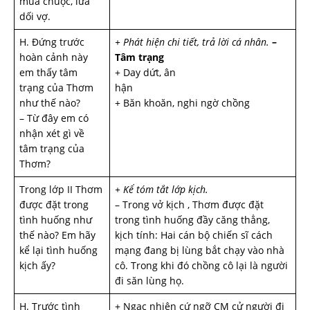
mua chuộc, lừa
dối vợ.
H. Đứng tr­ước
+ Phát hiện chi tiết, trả lời cá nhân.
–
hoàn cảnh này
Tâm trạng
em thấy tâm
+ Day dứt, ân
trạng của Thơm
hận
như­ thế nào?
+ Băn khoăn, nghi ngờ chồng
– Từ đây em có
nhận xét gì về
tâm trạng của
Thơm?
Trong lớp II Thơm
+ Kể tóm tắt lớp kịch.
được đặt trong
– Trong vở kịch , Thơm được đặt
tình huống như
trong tình huống đầy căng thẳng,
thế nào? Em hãy
kịch tính: Hai cán bộ chiến sĩ cách
kể lại tình huống
mạng đang bị lùng bắt chạy vào nhà
kịch ấy?
cô. Trong khi đó chồng cô lại là người
đi săn lùng họ.
H. Trước tình
+ Ngạc nhiên cứ ngỡ CM cử người đi