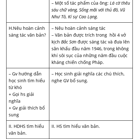
– Một số tác phẩm của ông:
Lá cờ thêu
sáu chữ vàng, Sống mãi với thủ đô, Vũ
Như Tô, Kí sự Cao Lạng.
H.Nêu hoàn cảnh
– Nêu hoàn cảnh sáng tác
sáng tác văn bản?
– Văn bản được trích trong hồi 4 vở
kịch
Bắc Sơn
được sáng tác và đưa lên
sân khấu đầu năm 1946, trong không
khí sôi sục của những năm đầu cuộc
kháng chiến chống Pháp.
– Gv hư­ớng dẫn
– Học sinh giải nghĩa các chú thích,
học sinh tìm hiểu
nghe GV bổ sung.
từ khó
+ Gọi hs giải
nghĩa
+ Gv giải thích bổ
sung
II. HDHS tìm hiểu
II. HS tìm hiểu văn bản.
văn bản.