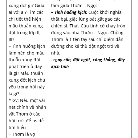
xung đột gì? Giữa
tâm giữa Thơm – Ngọc
ai với ai? Tìm các
– Tình huống kịch:
Cuộc khởi nghĩa
chi tiết thể hiện
thất bại, giặc lùng bắt gắt gao các
mâu thuẫn xung
chiến sĩ. Thái, Cửu tình cờ chạy trốn
đột trong lớp II,
đúng vào nhà Thơm – Ngọc. Chồng
III?
Thơm là 1 tên tay sai, chỉ điểm dẫn
– Tình huống kịch
đường cho kẻ thù đột ngột trở về
làm nền cho mâu
nhà.
thuẫn xung đột
->
gay cấn, đột ngột, căng thẳng, đầy
phát triển ở đây
kịch tính
là gì? Mâu thuẫn ,
xung đột kịch chủ
yếu trong hồi này
là gì?
* Gv: Nêu một vài
nét chính về nhân
vật Thơm ở các
hồi tr­ớc để hs dễ
tìm hiểu
– Thơm là vợ