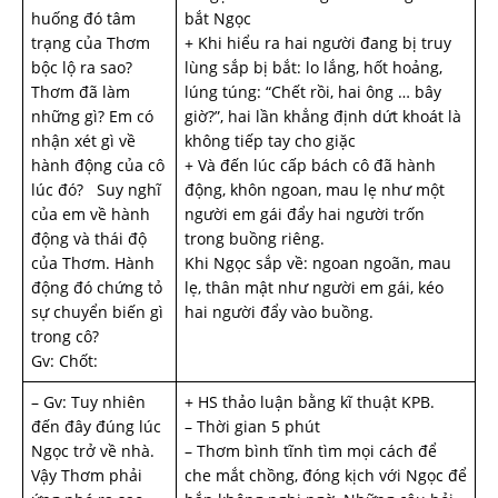
huống đó tâm
bắt Ngọc
trạng của Thơm
+ Khi hiểu ra hai người đang bị truy
bộc lộ ra sao?
lùng sắp bị bắt: lo lắng, hốt hoảng,
Thơm đã làm
lúng túng: “Chết rồi, hai ông … bây
những gì? Em có
giờ?”, hai lần khẳng định dứt khoát là
nhận xét gì về
không tiếp tay cho giặc
hành động của cô
+ Và đến lúc cấp bách cô đã hành
lúc đó? Suy nghĩ
động, khôn ngoan, mau lẹ như một
của em về hành
người em gái đẩy hai người trốn
động và thái độ
trong buồng riêng.
của Thơm. Hành
Khi Ngọc sắp về: ngoan ngoãn, mau
động đó chứng tỏ
lẹ, thân mật như người em gái, kéo
sự chuyển biến gì
hai người đẩy vào buồng.
trong cô?
Gv: Chốt:
– Gv: Tuy nhiên
+ HS thảo luận bằng kĩ thuật KPB.
đến đây đúng lúc
– Thời gian 5 phút
Ngọc trở về nhà.
– Thơm bình tĩnh tìm mọi cách để
Vậy Thơm phải
che mắt chồng, đóng kịch với Ngọc để