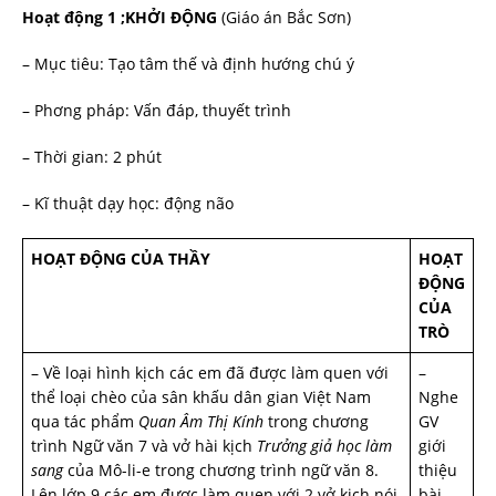
Hoạt động 1 ;KHỞI ĐỘNG
(Giáo án Bắc Sơn)
– Mục tiêu: Tạo tâm thế và định h­ướng chú ý
– Ph­ơng pháp: Vấn đáp, thuyết trình
– Thời gian: 2 phút
– Kĩ thuật dạy học: động não
HOẠT ĐỘNG CỦA THẦY
HOẠT
ĐỘNG
CỦA
TRÒ
– Về loại hình kịch các em đã đ­ược làm quen với
–
thể loại chèo của sân khấu dân gian Việt Nam
Nghe
qua tác phẩm
Quan Âm Thị Kính
trong chương
GV
trình Ngữ văn 7 và vở hài kịch
Tr­ưởng giả học làm
giới
sang
của Mô-li-e trong ch­ương trình ngữ văn 8.
thiệu
Lên lớp 9 các em đ­ược làm quen với 2 vở kịch nói
bài.