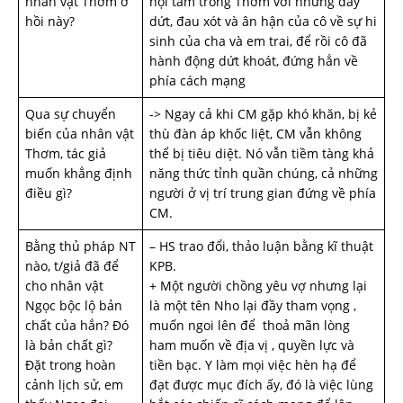
nhân vật Thơm ở
nội tâm trong Thơm với những day
hồi này?
dứt, đau xót và ân hận của cô về sự hi
sinh của cha và em trai, để rồi cô đã
hành động dứt khoát, đứng hẳn về
phía cách mạng
Qua sự chuyển
-> Ngay cả khi CM gặp khó khăn, bị kẻ
biến của nhân vật
thù đàn áp khốc liệt, CM vẫn không
Thơm, tác giả
thể bị tiêu diệt. Nó vẫn tiềm tàng khả
muốn khẳng định
năng thức tỉnh quần chúng, cả những
điều gì?
người ở vị trí trung gian đứng về phía
CM.
Bằng thủ pháp NT
– HS trao đổi, thảo luận bằng kĩ thuật
nào, t/giả đã để
KPB.
cho nhân vật
+ Một ng­ười chồng yêu vợ như­ng lại
Ngọc bộc lộ bản
là một tên Nho lại đầy tham vọng ,
chất của hắn? Đó
muốn ngoi lên để thoả mãn lòng
là bản chất gì?
ham muốn về địa vị , quyền lực và
Đặt trong hoàn
tiền bạc. Y làm mọi việc hèn hạ để
cảnh lịch sử, em
đạt đư­ợc mục đích ấy, đó là việc lùng