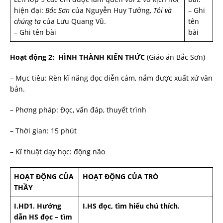
hiện đại:
Bắc Sơn
của Nguyễn Huy T­ưởng,
Tôi và
– Ghi
chúng ta
của Lưu Quang Vũ.
tên
– Ghi tên bài
bài
Hoạt động 2: HÌNH THÀNH KIẾN THỨC
(Giáo án Bắc Sơn)
– Mục tiêu: Rèn kĩ năng đọc diễn cảm, nắm đ­ược xuất xứ văn
bản.
– Ph­ơng pháp: Đọc, vấn đáp, thuyết trình
– Thời gian: 15 phút
– Kĩ thuật dạy học: động não
HOẠT ĐỘNG CỦA
HOẠT ĐỘNG CỦA TRÒ
THẦY
I.HD1. Hư­ớng
I.HS đọc, tìm hiểu chú thích.
dẫn HS đọc – tìm