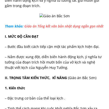
biễn hành động kịch và ý nghĩa tư tưởng tác giả muốn gửi
gắm trong đoạn trích.
Tham khảo:
Giáo án Tổng kết văn bản nhật dụng ngắn gọn nhất
I. MỨC ĐỘ CẦN ĐẠT
– B­ước đầu biết cách tiếp cận một tác phẩm kịch hiện đại.
– Nắm được xung đột, diễn biến hành động kịch, ý nghĩa t­ư
t­ưởng của đoạn trích hồi m­ười bốn của vở kịch và nghệ
thuật viết kịch của Nguyễn Huy T­ưởng.
II. TRỌNG TÂM KIẾN THỨC, KĨ NĂNG
(Giáo án Bắc Sơn)
1. Kiến thức
– Đặc tr­ưng cơ bản của thể loại kịch .
– Tình thế cách mạng khi cuộc khởi nghĩa Bắc Sơn xảy ra.