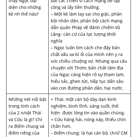
thấy Ngọc đại
bắt các chiến sĩ cách mạng để lập
diện cho những
công và lấy tiền thưởng.
kẻ nh­ thế nào?
– Một kẻ làm tay sai cho giặc, phản
bội nhân dân, phản bội cách mạng,
dẫn quân Pháp về đánh chiếm Vũ
Lăng- căn cứ của lực lượng khởi
nghĩa
– Ngọc luôn tìm cách che đậy bản
chất xấu xa bỉ ổi của mình nên y ra
sức chiều chuộng vợ. Nhưng qua câu
chuyện với Thơm, bản chất tâm địa
của Ngọc càng hiện rõ sự tham lam,
hiếu sắc, ghen tức, tiếp tục dấn sâu
vào con đường phản dân, hại nước.
Những nét nổi bật
+ Thái: một cán bộ dày dạn kinh
trong tính cách
nghiệm, bình tĩnh, sáng suốt, thể
của 2 n/vật Thái
hiện được lòng tin vào quần chúng.
và Cửu là gì? Chỉ
+ Cửu hăng hái, nóng nảy, thiếu chín
ra điểm chung và
chắn hơn.
điểm riêng của
– Điểm chung: là hai cán bộ, ch/sĩ CM