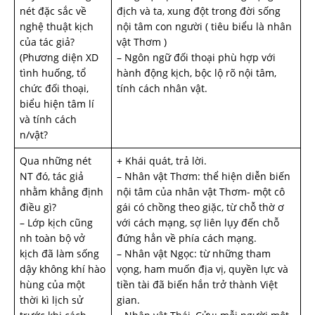
nét đặc sắc về
địch và ta, xung đột trong đời sống
nghệ thuật kịch
nội tâm con người ( tiêu biểu là nhân
của tác giả?
vật Thơm )
(Phương diện XD
– Ngôn ngữ đối thoại phù hợp với
tình huống, tổ
hành động kịch, bộc lộ rõ nội tâm,
chức đối thoại,
tính cách nhân vật.
biểu hiện tâm lí
và tính cách
n/vật?
Qua những nét
+ Khái quát, trả lời.
NT đó, tác giả
– Nhân vật Thơm: thể hiện diễn biến
nhằm khẳng định
nội tâm của nhân vật Thơm- một cô
điều gì?
gái có chồng theo giặc, từ chỗ thờ ơ
– Lớp kịch cũng
với cách mạng, sợ liên lụy đến chỗ
nh­ toàn bộ vở
đứng hẳn về phía cách mạng.
kịch đã làm sống
– Nhân vật Ngọc: từ những tham
dậy không khí hào
vọng, ham muốn địa vị, quyền lực và
hùng của một
tiền tài đã biến hắn trở thành Việt
thời kì lịch sử
gian.