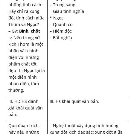
những tính cách.
– Trong sáng
Hãy chỉ ra xung
– Giàu tình nghĩa
đột tính cách giữa
* Ngọc
Thơm và Ngọc?
– Quanh co
– Gv:
Bình, chốt
– Hiểm độc
-> Nếu trong vở
– Bất nghĩa
kịch Thơm là một
nhân vật chính
diện với những
phẩm chất tốt
đẹp thì Ngọc lại là
một điển hình
phản diện, tầm
th­ường.
III. HD HS đánh
III. Hs khái quát văn bản.
giá khái quát văn
bản.
Qua đoạn trích,
– Nghệ thuật xây dựng tình huống,
hãy nêu những
xung đột kịch đặc sắc: xung đột giữa