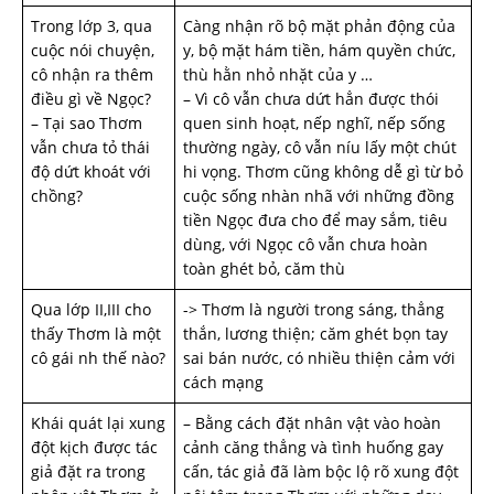
Trong lớp 3, qua
Càng nhận rõ bộ mặt phản động của
cuộc nói chuyện,
y, bộ mặt hám tiền, hám quyền chức,
cô nhận ra thêm
thù hằn nhỏ nhặt của y …
điều gì về Ngọc?
– Vì cô vẫn chưa dứt hẳn được thói
– Tại sao Thơm
quen sinh hoạt, nếp nghĩ, nếp sống
vẫn chưa tỏ thái
thường ngày, cô vẫn níu lấy một chút
độ dứt khoát với
hi vọng. Thơm cũng không dễ gì từ bỏ
chồng?
cuộc sống nhàn nhã với những đồng
tiền Ngọc đưa cho để may sắm, tiêu
dùng, với Ngọc cô vẫn chưa hoàn
toàn ghét bỏ, căm thù
Qua lớp II,III cho
-> Thơm là người trong sáng, thẳng
thấy Thơm là một
thắn, lương thiện; căm ghét bọn tay
cô gái nh­ thế nào?
sai bán nước, có nhiều thiện cảm với
cách mạng
Khái quát lại xung
– Bằng cách đặt nhân vật vào hoàn
đột kịch được tác
cảnh căng thẳng và tình huống gay
giả đặt ra trong
cấn, tác giả đã làm bộc lộ rõ xung đột