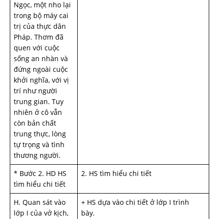
Ngọc, một nho lại
trong bộ máy cai
trị của thực dân
Pháp. Thơm đã
quen với cuộc
sống an nhàn và
đứng ngoài cuộc
khởi nghĩa, với vị
trí như­ ng­ười
trung gian. Tuy
nhiên ở cô vẫn
còn bản chất
trung thực, lòng
tự trọng và tình
th­ương ng­ười.
* Bước 2. HD HS
2. HS tìm hiểu chi tiết
tìm hiểu chi tiết
H. Quan sát vào
+ HS dựa vào chi tiết ở lớp I trình
lớp I của vở kịch,
bày.