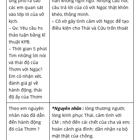
ứng phó ra sao
hắn không nghi ngờ. Những câu hỏi,
các em quan sát
câu trả lời của cô với Ngọc thật khôn
vào lớp III của vở
khéo, thông minh.
kịch.
– Cô vờ gây tình cảm với Ngọc để tạo
– Gv: Yêu cầu hs
điều kiện cho Thái và Cửu trốn thoát
thảo luận bằng kĩ
thuật KPB.
– Thời gian 5 phút
Tìm những lời nói
và thái độ của
Thơm với Ngọc?
Em có nhận xét,
đánh giá gì về
hành động, thái
độ ấy của Thơm
Theo em nguyên
*Nguyên nhân :
lòng thương người;
nhân nào đã dẫn
lòng kính phục Thái, cảm tình với
đến hành động
CM ; nhớ đến cái chết của cha và em;
đó của Thơm ?
hoàn cảnh gia đình; dần nhận ra bộ
mặt thật của chồng.