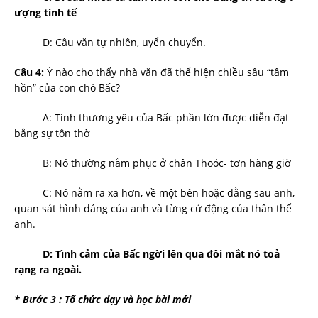
ượng tinh tế
D: Câu văn tự nhiên, uyển chuyển.
Câu 4:
Ý nào cho thấy nhà văn đã thể hiện chiều sâu “tâm
hồn” của con chó Bấc?
A: Tình thư­ơng yêu của Bấc phần lớn đ­ược diễn đạt
bằng sự tôn thờ
B: Nó th­ường nằm phục ở chân Thoóc- tơn hàng giờ
C: Nó nằm ra xa hơn, về một bên hoặc đằng sau anh,
quan sát hình dáng của anh và từng cử động của thân thể
anh.
D: Tình cảm của Bấc ngời lên qua đôi mắt nó toả
rạng ra ngoài.
* B­ước 3 : Tổ chức dạy và học bài mới