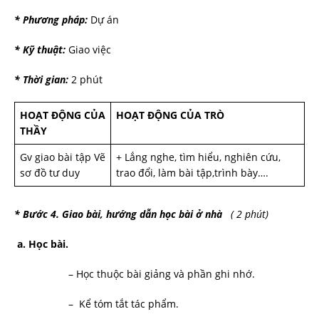
* Phương pháp:
Dự án
* Kỹ thuật:
Giao việc
* Thời gian:
2 phút
HOẠT ĐỘNG CỦA
HOẠT ĐỘNG CỦA TRÒ
THẦY
Gv giao bài tập Vẽ
+ Lắng nghe, tìm hiểu, nghiên cứu,
sơ đồ tư duy
trao đổi, làm bài tập,trình bày….
* B­ước 4. Giao bài, hư­­ớng dẫn học bài ở nhà
( 2 phút)
a. Học bài.
– Học thuộc bài giảng và phần ghi nhớ.
– Kể tóm tắt tác phẩm.