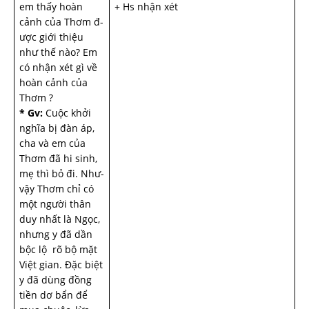
em thấy hoàn
+ Hs nhận xét
cảnh của Thơm đ­
ược giới thiệu
như­ thế nào? Em
có nhận xét gì về
hoàn cảnh của
Thơm ?
* Gv:
Cuộc khởi
nghĩa bị đàn áp,
cha và em của
Thơm đã hi sinh,
mẹ thì bỏ đi. Như­
vậy Thơm chỉ có
một ngư­ời thân
duy nhất là Ngọc,
nh­ưng y đã dần
bộc lộ rõ bộ mặt
Việt gian. Đặc biệt
y đã dùng đồng
tiền dơ bẩn để