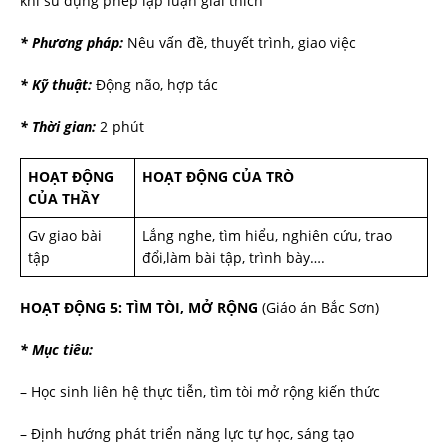
khi sử dụng phép lập luận giải thích
* Phương pháp:
Nêu vấn đề, thuyết trình, giao việc
* Kỹ thuật:
Động não, hợp tác
* Thời gian:
2 phút
HOẠT ĐỘNG
HOẠT ĐỘNG CỦA TRÒ
CỦA THẦY
Gv giao bài
Lắng nghe, tìm hiểu, nghiên cứu, trao
tập
đổi,làm bài tập, trình bày….
HOẠT ĐỘNG 5: TÌM TÒI, MỞ RỘNG
(Giáo án Bắc Sơn)
* Mục tiêu:
– Học sinh liên hệ thực tiễn, tìm tòi mở rộng kiến thức
– Định hướng phát triển năng lực tự học, sáng tạo