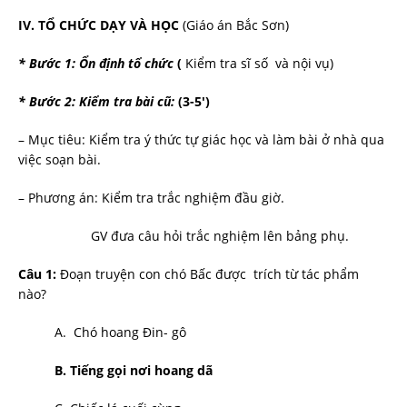
IV. TỔ CHỨC DẠY VÀ HỌC
(Giáo án Bắc Sơn)
* Bư­ớc 1: Ổn định tổ chức
(
Kiểm tra sĩ số và nội vụ)
* B­ước 2: Kiểm tra bài cũ:
(3-5′)
– Mục tiêu: Kiểm tra ý thức tự giác học và làm bài ở nhà qua
việc soạn bài.
– Ph­ương án: Kiểm tra trắc nghiệm đầu giờ.
GV đ­ưa câu hỏi trắc nghiệm lên bảng phụ.
Câu 1:
Đoạn truyện con chó Bấc được trích từ tác phẩm
nào?
A. Chó hoang Đin- gô
B. Tiếng gọi nơi hoang dã