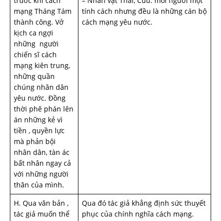
trước khi cách
– Nhân vật Thái, Cửu: mỗi người một
mạng Tháng Tám
tính cách nhưng đều là những cán bộ
thành công. Vở
cách mạng yêu nước.
kịch ca ngợi
những người
chiến sĩ cách
mạng kiên trung,
những quần
chúng nhân dân
yêu nước. Đồng
thời phê phán lên
án những kẻ vì
tiền , quyền lực
mà phản bội
nhân dân, tàn ác
bất nhân ngay cả
với những người
thân của mình.
H. Qua văn bản ,
Qua đó tác giả khẳng định sức thuyết
tác giả muốn thể
phục của chính nghĩa cách mạng.