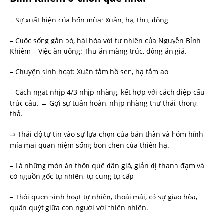
– Sự xuất hiện của bốn mùa: Xuân, hạ, thu, đông.
– Cuộc sống gắn bó, hài hòa với tự nhiên của Nguyễn Bỉnh
Khiêm – Việc ăn uống: Thu ăn măng trúc, đông ăn giá.
– Chuyện sinh hoạt: Xuân tắm hồ sen, hạ tắm ao
– Cách ngắt nhịp 4/3 nhịp nhàng, kết hợp với cách điệp cấu
trúc câu. → Gợi sự tuần hoàn, nhịp nhàng thư thái, thong
thả.
⇒ Thái độ tự tin vào sự lựa chọn của bản thân và hóm hỉnh
mỉa mai quan niệm sống bon chen của thiên hạ.
– Là những món ăn thôn quê dân giã, giản dị thanh đạm và
có nguồn gốc tự nhiên, tự cung tự cấp
– Thói quen sinh hoạt tự nhiên, thoải mái, có sự giao hòa,
quấn quýt giữa con người với thiên nhiên.