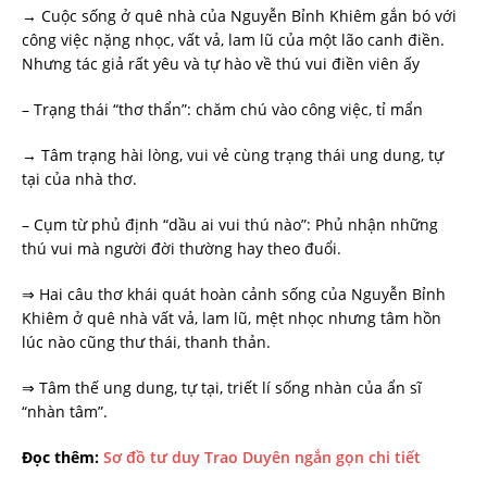
→ Cuộc sống ở quê nhà của Nguyễn Bỉnh Khiêm gắn bó với
công việc nặng nhọc, vất vả, lam lũ của một lão canh điền.
Nhưng tác giả rất yêu và tự hào về thú vui điền viên ấy
– Trạng thái “thơ thẩn”: chăm chú vào công việc, tỉ mẩn
→ Tâm trạng hài lòng, vui vẻ cùng trạng thái ung dung, tự
tại của nhà thơ.
– Cụm từ phủ định “dầu ai vui thú nào”: Phủ nhận những
thú vui mà người đời thường hay theo đuổi.
⇒ Hai câu thơ khái quát hoàn cảnh sống của Nguyễn Bỉnh
Khiêm ở quê nhà vất vả, lam lũ, mệt nhọc nhưng tâm hồn
lúc nào cũng thư thái, thanh thản.
⇒ Tâm thế ung dung, tự tại, triết lí sống nhàn của ẩn sĩ
“nhàn tâm”.
Đọc thêm:
Sơ đồ tư duy Trao Duyên ngắn gọn chi tiết