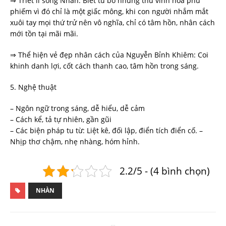
⇒ Triết lí sống Nhàn: Biết từ bỏ những thứ vinh hoa phù
phiếm vì đó chỉ là một giấc mông, khi con người nhắm mắt
xuôi tay mọi thứ trử nên vô nghĩa, chỉ có tâm hồn, nhân cách
mới tồn tại mãi mãi.
⇒ Thể hiện vẻ đẹp nhân cách của Nguyễn Bỉnh Khiêm: Coi
khinh danh lợi, cốt cách thanh cao, tâm hồn trong sáng.
5. Nghệ thuật
– Ngôn ngữ trong sáng, dễ hiểu, dễ cảm
– Cách kể, tả tự nhiên, gần gũi
– Các biện pháp tu từ: Liệt kê, đối lập, điển tích điển cố. –
Nhịp thơ chậm, nhẹ nhàng, hóm hỉnh.
2.2/5 - (4 bình chọn)
NHÀN