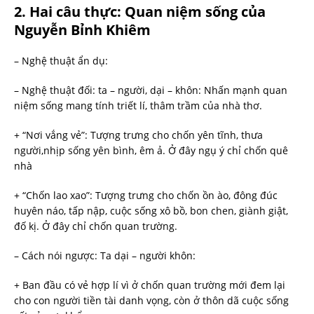
2. Hai câu thực: Quan niệm sống của
Nguyễn Bỉnh Khiêm
– Nghệ thuật ẩn dụ:
– Nghệ thuật đối: ta – người, dại – khôn: Nhấn mạnh quan
niệm sống mang tính triết lí, thâm trầm của nhà thơ.
+ “Nơi vắng vẻ”: Tượng trưng cho chốn yên tĩnh, thưa
người,nhịp sống yên bình, êm ả. Ở đây ngụ ý chỉ chốn quê
nhà
+ “Chốn lao xao”: Tượng trưng cho chốn ồn ào, đông đúc
huyên náo, tấp nập, cuộc sống xô bồ, bon chen, giành giật,
đố kị. Ở đây chỉ chốn quan trường.
– Cách nói ngược: Ta dại – người khôn:
+ Ban đầu có vẻ hợp lí vì ở chốn quan trường mới đem lại
cho con người tiền tài danh vọng, còn ở thôn dã cuộc sống