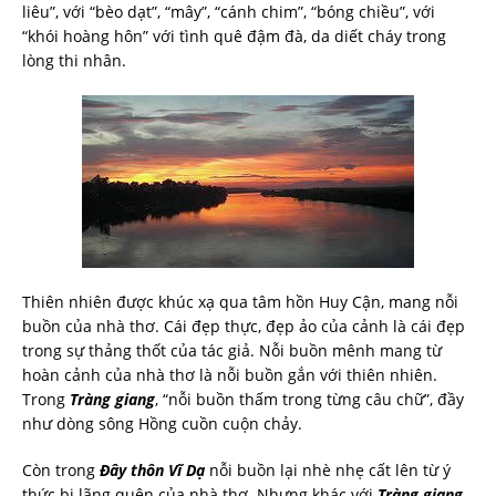
liêu”, với “bèo dạt”, “mây”, “cánh chim”, “bóng chiều”, với
“khói hoàng hôn” với tình quê đậm đà, da diết cháy trong
lòng thi nhân.
Thiên nhiên được khúc xạ qua tâm hồn Huy Cận, mang nỗi
buồn của nhà thơ. Cái đẹp thực, đẹp ảo của cảnh là cái đẹp
trong sự thảng thốt của tác giả. Nỗi buồn mênh mang từ
hoàn cảnh của nhà thơ là nỗi buồn gắn với thiên nhiên.
Trong
Tràng giang
, “nỗi buồn thấm trong từng câu chữ”, đầy
như dòng sông Hồng cuồn cuộn chảy.
Còn trong
Đây thôn Vĩ Dạ
nỗi buồn lại nhè nhẹ cất lên từ ý
thức bị lãng quên của nhà thơ. Nhưng khác với
Tràng giang
,