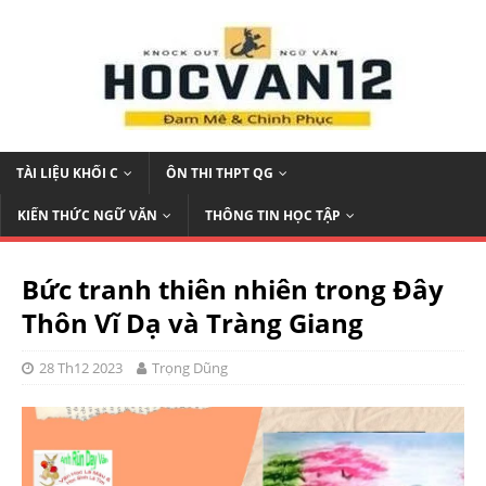
TÀI LIỆU KHỐI C
ÔN THI THPT QG
KIẾN THỨC NGỮ VĂN
THÔNG TIN HỌC TẬP
Bức tranh thiên nhiên trong Đây
Thôn Vĩ Dạ và Tràng Giang
28 Th12 2023
Trọng Dũng