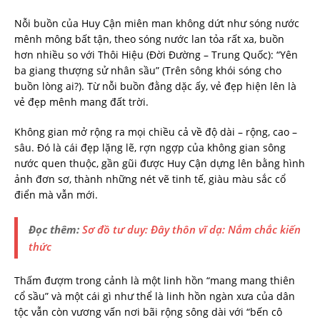
Nỗi buồn của Huy Cận miên man không dứt như sóng nước
mênh mông bất tận, theo sóng nước lan tỏa rất xa, buồn
hơn nhiều so với Thôi Hiệu (Đời Đường – Trung Quốc): “Yên
ba giang thượng sử nhân sầu” (Trên sông khói sóng cho
buồn lòng ai?). Từ nỗi buồn đằng dặc ấy, vẻ đẹp hiện lên là
vẻ đẹp mênh mang đất trời.
Không gian mở rộng ra mọi chiều cả về độ dài – rộng, cao –
sâu. Đó là cái đẹp lặng lẽ, rợn ngợp của không gian sông
nước quen thuộc, gần gũi được Huy Cận dựng lên bằng hình
ảnh đơn sơ, thành những nét vẽ tinh tế, giàu màu sắc cổ
điển mà vẫn mới.
Đọc thêm:
Sơ đồ tư duy: Đây thôn vĩ dạ: Nắm chắc kiến
thức
Thấm đượm trong cảnh là một linh hồn “mang mang thiên
cổ sầu” và một cái gì như thể là linh hồn ngàn xưa của dân
tộc vẫn còn vương vấn nơi bãi rộng sông dài với “bến cô