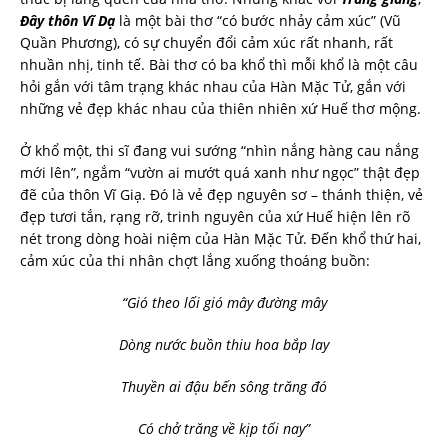
Đây thôn Vĩ Dạ
là một bài thơ “có bước nhảy cảm xúc” (Vũ
Quần Phương), có sự chuyển đổi cảm xúc rất nhanh, rất
nhuần nhị, tinh tế. Bài thơ có ba khổ thì mỗi khổ là một câu
hỏi gắn với tâm trạng khác nhau của Hàn Mặc Tử, gắn với
những vẻ đẹp khác nhau của thiên nhiên xứ Huế thơ mộng.
Ở khổ một, thi sĩ đang vui sướng “nhìn nắng hàng cau nắng
mới lên”, ngắm “vườn ai mướt quá xanh như ngọc” thật đẹp
đẽ của thôn Vĩ Giạ. Đó là vẻ đẹp nguyên sơ – thánh thiện, vẻ
đẹp tươi tắn, rạng rỡ, trinh nguyên của xứ Huế hiện lên rõ
nét trong dòng hoài niệm của Hàn Mặc Tử. Đến khổ thứ hai,
cảm xúc của thi nhân chợt lắng xuống thoáng buồn:
“Gió theo lối gió mây đường mây
Dòng nước buồn thiu hoa bắp lay
Thuyền ai đậu bến sông trăng đó
Có chở trăng về kịp tối nay”