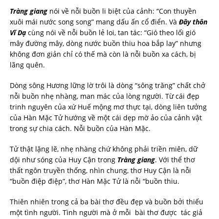
Tràng giang
nói về nỗi buồn li biệt của cảnh: “Con thuyền
xuôi mái nước song song” mang dấu ấn cổ điển. Và
Đây thôn
Vĩ Dạ
cùng nói về nỗi buồn lẻ loi, tan tác: “Gió theo lối gió
mây đường mây, dòng nước buồn thiu hoa bắp lay” nhưng
không đơn giản chỉ có thế mà còn là nỗi buồn xa cách, bị
lãng quên.
Dòng sông Hương lững lờ trôi là dòng “sông trăng” chất chở
nỗi buồn nhẹ nhàng, man mác của lòng người. Từ cái đẹp
trinh nguyên của xứ Huế mộng mơ thực tại, dòng liên tưởng
của Hàn Mặc Tử hướng về một cái dẹp mờ ảo của cảnh vật
trong sự chia cách. Nỗi buồn của Hàn Mặc.
Tử thật lặng lẽ, nhẹ nhàng chứ không phải triền miên, dữ
dội như sóng của Huy Cận trong
Tràng giang
. Với thể thơ
thất ngôn truyền thống, nhìn chung, thơ Huy Cận là nỗi
“buồn điệp điệp”, thơ Hàn Mặc Tử là nỗi “buồn thiu.
Thiên nhiên trong cả ba bài thơ đều đẹp và buồn bởi thiếu
một tình người. Tình người mà ở mỗi bài thơ được tác giả