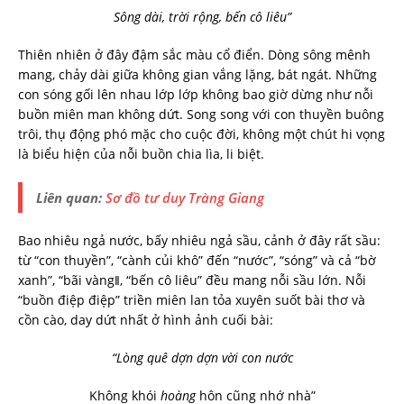
Sông dài, trời rộng, bến cô liêu”
Thiên nhiên ở đây đậm sắc màu cổ điển. Dòng sông mênh
mang, chảy dài giữa không gian vắng lặng, bát ngát. Những
con sóng gối lên nhau lớp lớp không bao giờ dừng như nỗi
buồn miên man không dứt. Song song với con thuyền buông
trôi, thụ động phó mặc cho cuộc đời, không một chút hi vọng
là biểu hiện của nỗi buồn chia lìa, li biệt.
Liên quan:
Sơ đồ tư duy Tràng Giang
Bao nhiêu ngả nước, bấy nhiêu ngả sầu, cảnh ở đây rất sầu:
từ “con thuyền”, “cành củi khô” đến “nước”, “sóng” và cả “bờ
xanh”, “bãi vàng‖, “bến cô liêu” đều mang nỗi sầu lớn. Nỗi
“buồn điệp điệp” triền miên lan tỏa xuyên suốt bài thơ và
cồn cào, day dứt nhất ở hình ảnh cuối bài:
“Lòng quê dợn dợn vời con nước
Không khói
hoàng
hôn cũng nhớ nhà”