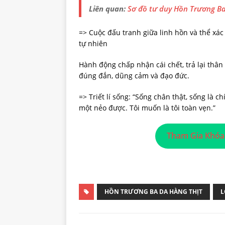
Liên quan:
Sơ đồ tư duy Hồn Trương Ba
=> Cuộc đấu tranh giữa linh hồn và thể xá
tự nhiên
Hành động chấp nhận cái chết, trả lại thâ
đúng đắn, dũng cảm và đạo đức.
=> Triết lí sống: “Sống chân thật, sống là 
một nẻo được. Tôi muốn là tôi toàn vẹn.”
Tham Gia Khóa
HỒN TRƯƠNG BA DA HÀNG THỊT
L