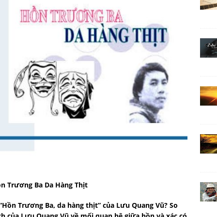
ồn Trương Ba Da Hàng Thịt
h “Hồn Trương Ba, da hàng thịt” của Lưu Quang Vũ? So
 kịch của Lưu Quang Vũ về mối quan hệ giữa hồn và xác có