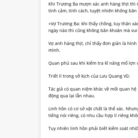
Khi Trương Ba mượn xác anh hàng thịt thì ô
tình cảm, tính cách, tuyệt nhiên không băn
+Vợ Trương Ba: khi thấy chồng, tuy thân xá
ngày nào thì cũng không băn khoăn mà vui
Vợ anh hàng thịt, chỉ thấy đơn giản là hình
mình.
Quan phủ sau khi kiểm tra kĩ năng mổ lợn v
Triết lí trong vở kịch của Lưu Quang Vũ:
Tác giả có quan niệm khác về mối quan hệ g
động qua lại lẫn nhau.
Linh hồn có cơ sở vật chất là thể xác. Nhưn
tiếng nói riêng, có nhu cầu hợp lí riêng kh
Tuy nhiên linh hồn phải biết kiểm soát nh