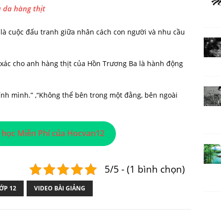
 da hàng thịt
c là cuộc đấu tranh giữa nhân cách con người và nhu cầu
n xác cho anh hàng thịt của Hồn Trương Ba là hành động
chính mình.” ,“Không thể bên trong một đằng, bên ngoài
 học Miễn Phí của Hocvan12
5/5 - (1 bình chọn)
ỚP 12
VIDEO BÀI GIẢNG