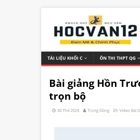
TÀI LIỆU KHỐI C
ÔN THI THPT QG
Bài giảng Hồn Trư
trọn bộ
30 Th4 2024
Trọng Dũng
Video Bài 