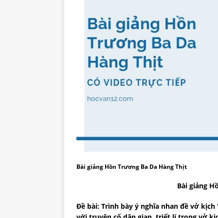
Bài giảng Hồn Trương Ba Da Hàng Thịt
Bài giảng H
Đề bài: Trình bày ý nghĩa nhan đề vở kịc
với truyện cổ dân gian, triết lí trong vở