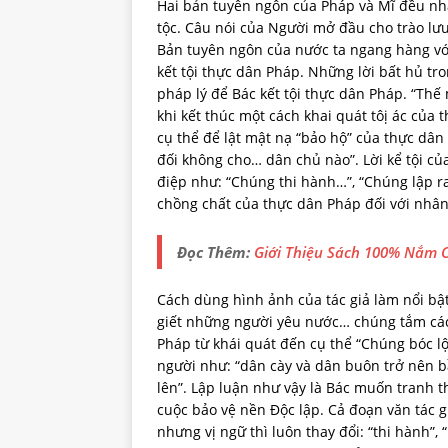
Hai bản tuyên ngôn của Pháp và Mĩ đều n
tộc. Câu nói của Người mở đầu cho trào lưu 
Bản tuyên ngôn của nước ta ngang hàng với
kết tội thực dân Pháp. Những lời bất hủ tr
pháp lý để Bác kết tội thực dân Pháp. “Th
khi kết thúc một cách khai quát tôị ác củ
cụ thể để lật mật nạ “bảo hộ” của thực dân 
đối không cho… dân chủ nào”. Lời kể tội củ
điệp như: “Chúng thi hành…”, “Chúng lập ra
chồng chất của thực dân Pháp đối với nhân
Đọc Thêm:
Giới Thiệu Sách 100% Nắm 
Cách dùng hình ảnh của tác giả làm nổi bậ
giết những người yêu nước… chúng tắm các 
Pháp từ khái quát đến cụ thể “Chúng bóc l
người như: “dân cày và dân buôn trở nên b
lên”. Lập luận như vậy là Bác muốn tranh t
cuộc bảo vệ nền Độc lập. Cả đoạn văn tác 
nhưng vị ngữ thì luôn thay đổi: “thi hành”, 