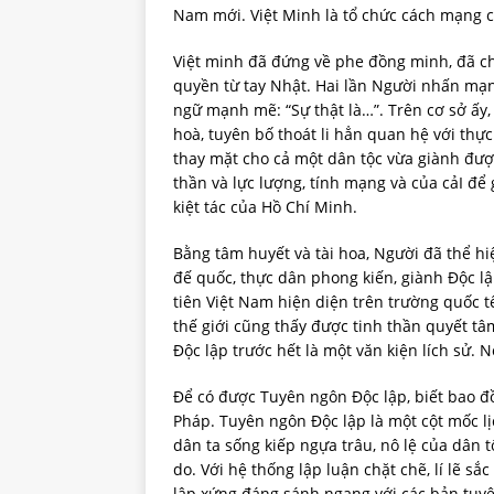
Nam mới. Việt Minh là tổ chức cách mạng c
Việt minh đã đứng về phe đồng minh, đã ch
quyền từ tay Nhật. Hai lần Người nhấn mạ
ngữ mạnh mẽ: “Sự thật là…”. Trên cơ sở ấy
hoà, tuyên bố thoát li hẳn quan hệ với thự
thay mặt cho cả một dân tộc vừa giành được
thần và lực lượng, tính mạng và của cảI để
kiệt tác của Hồ Chí Minh.
Bằng tâm huyết và tài hoa, Người đã thể h
đế quốc, thực dân phong kiến, giành Độc lậ
tiên Việt Nam hiện diện trên trường quốc t
thế giới cũng thấy được tinh thần quyết t
Độc lập trước hết là một văn kiện lích sử. 
Để có được Tuyên ngôn Độc lập, biết bao đ
Pháp. Tuyên ngôn Độc lập là một cột mốc l
dân ta sống kiếp ngựa trâu, nô lệ của dân 
do. Với hệ thống lập luận chặt chẽ, lí lẽ s
lập xứng đáng sánh ngang với các bản tuyên