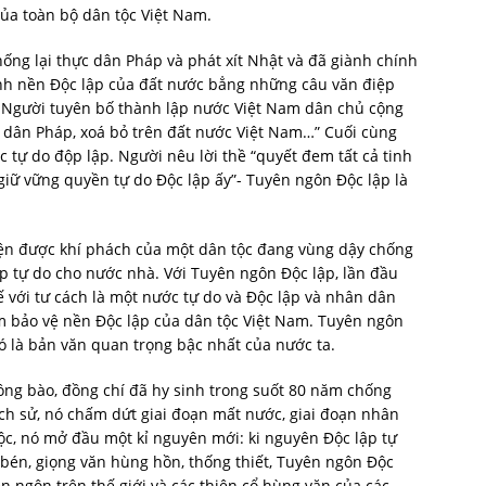
ủa toàn bộ dân tộc Việt Nam.
ống lại thực dân Pháp và phát xít Nhật và đã giành chính
nh nền Độc lập của đất nước bẳng những câu văn điệp
, Người tuyên bố thành lập nước Việt Nam dân chủ cộng
c dân Pháp, xoá bỏ trên đất nước Việt Nam…” Cuối cùng
 tự do độp lập. Người nêu lời thề “quyết đem tất cả tinh
 giữ vững quyền tự do Độc lập ấy”- Tuyên ngôn Độc lập là
iện được khí phách của một dân tộc đang vùng dậy chống
p tự do cho nước nhà. Với Tuyên ngôn Độc lập, lần đầu
ế với tư cách là một nước tự do và Độc lập và nhân dân
âm bảo vệ nền Độc lập của dân tộc Việt Nam. Tuyên ngôn
Nó là bản văn quan trọng bậc nhất của nước ta.
ồng bào, đồng chí đã hy sinh trong suốt 80 năm chống
ịch sử, nó chấm dứt giai đoạn mất nước, giai đoạn nhân
tộc, nó mở đầu một kỉ nguyên mới: ki nguyên Độc lập tự
ắc bén, giọng văn hùng hồn, thống thiết, Tuyên ngôn Độc
 ngôn trên thế giới và các thiên cổ hùng văn của các