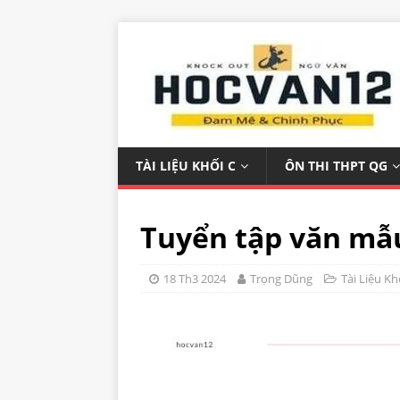
TÀI LIỆU KHỐI C
ÔN THI THPT QG
Tuyển tập văn mẫu
18 Th3 2024
Trọng Dũng
Tài Liệu Kh