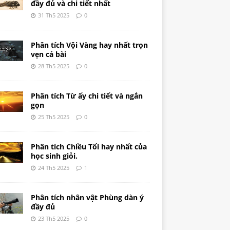
đầy đủ và chi tiết nhất
31 Th5 2025
0
Phân tích Vội Vàng hay nhất trọn
vẹn cả bài
28 Th5 2025
0
Phân tích Từ ấy chi tiết và ngắn
gọn
25 Th5 2025
0
Phân tích Chiều Tối hay nhất của
học sinh giỏi.
24 Th5 2025
1
Phân tích nhân vật Phùng dàn ý
đầy đủ
23 Th5 2025
0