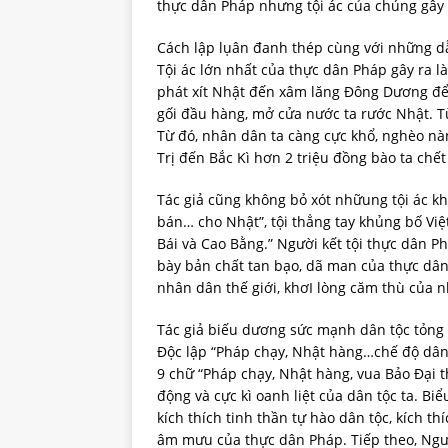
thực dân Pháp nhưng tội ác của chúng gây 
Cách lập lụân đanh thép cùng với những dẫ
Tội ác lớn nhất của thực dân Pháp gây ra 
phát xít Nhật đến xâm lăng Đông Dương đ
gối đầu hàng, mở cửa nước ta rước Nhật. Từ
Từ đó, nhân dân ta càng cực khổ, nghèo nà
Trị đến Bắc Kì hơn 2 triệu đồng bào ta chết 
Tác giả cũng không bỏ xót nhữung tội ác 
bán… cho Nhật”, tội thẳng tay khủng bố Việt
Bái và Cao Bằng.” Người kết tội thực dân
bày bản chất tan bạo, dã man của thực dân 
nhân dân thế giới, khơI lòng căm thù của 
Tác giả biếu dương sức mạnh dân tộc tỏng 
Độc lập “Pháp chạy, Nhật hàng…chế độ dân 
9 chữ “Pháp chạy, Nhật hàng, vua Bảo Đại th
động và cực kì oanh liệt của dân tộc ta. B
kích thích tinh thần tự hào dân tộc, kích t
âm mưu của thực dân Pháp. Tiếp theo, Ngườ