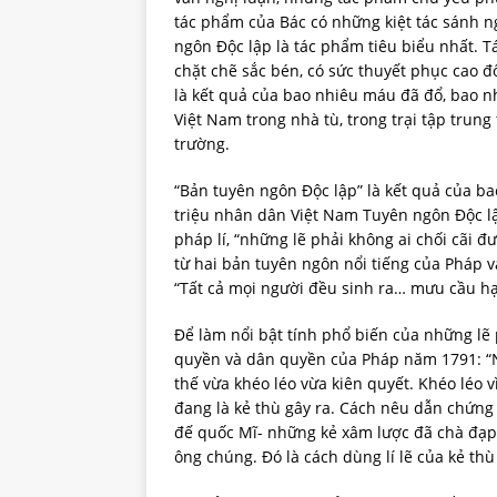
tác phẩm của Bác có những kiệt tác sánh n
ngôn Độc lập là tác phẩm tiêu biểu nhất. T
chặt chẽ sắc bén, có sức thuyết phục cao 
là kết quả của bao nhiêu máu đã đổ, bao 
Việt Nam trong nhà tù, trong trại tập trung
trường.
“Bản tuyên ngôn Độc lập” là kết quả của ba
triệu nhân dân Việt Nam Tuyên ngôn Độc l
pháp lí, “những lẽ phải không ai chối cãi đ
từ hai bản tuyên ngôn nổi tiếng của Pháp 
“Tất cả mọi người đều sinh ra… mưu cầu h
Để làm nổi bật tính phổ biến của những lẽ
quyền và dân quyền của Pháp năm 1791: “N
thế vừa khéo léo vừa kiên quyết. Khéo léo v
đang là kẻ thù gây ra. Cách nêu dẫn chứn
đế quốc Mĩ- những kẻ xâm lược đã chà đạp l
ông chúng. Đó là cách dùng lí lẽ của kẻ th