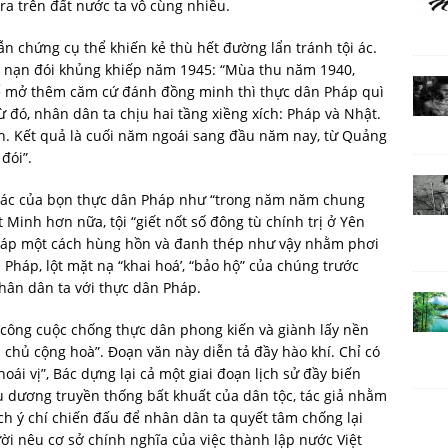
ra trên đất nước ta vô cùng nhiều.
n chứng cụ thể khiến kẻ thù hết đường lẩn tránh tội ác.
là nạn đói khủng khiếp năm 1945: “Mùa thu năm 1940,
ể mở thêm căm cứ đánh đồng minh thì thực dân Pháp quì
 đó, nhân dân ta chịu hai tầng xiềng xích: Pháp và Nhật.
n. Kết quả là cuối năm ngoái sang đầu năm nay, từ Quảng
đói”.
khác của bọn thực dân Pháp như “trong năm năm chung
 Minh hơn nữa, tội “giết nốt số đông tù chính trị ở Yên
 Pháp một cách hùng hồn và đanh thép như vậy nhằm phơi
Pháp, lột mặt nạ “khai hoá’, “bảo hộ” của chúng trước
nhân dân ta với thực dân Pháp.
công cuộc chống thực dân phong kiến và giành lấy nền
chủ cộng hoà”. Đoạn văn này diễn tả đầy hào khí. Chỉ có
oái vị”, Bác dựng lại cả một giai đoạn lịch sử đầy biến
iểu dương truyền thống bất khuất của dân tộc, tác giả nhằm
hích ý chí chiến đấu để nhân dân ta quyết tâm chống lại
i nêu cơ sở chính nghĩa của việc thành lập nước Việt