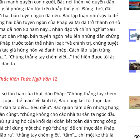
hấn mạnh quyền con người, Bác nói thêm về quyền dân
giải phóng dân tộc trên khắp thế giới. Đồng thời, đặt
 hai bản tuyên ngôn đã nêu. Bác lập luận như vậy là để
ong hai bản tuyên ngôn của Pháp và Mĩ đã trở thành cơ sở
ế mà đã hơn 80 năm nay… nhân đạo và chính nghĩa” Sau
a thực dân Pháp, bản tuyên ngôn nêu lên những dẫn chứng
Pháp trước toàn thể nhân loại: “Về chính trị, chúng tuyệt
a tác giả hùng hồn và đanh thép. Cách lập luận trùng
…”. “Chúng thẳng tay chém giết…” thể hiện được tội ác
 dân ta.
Chắc Kiến Thức Ngữ Văn 12
t sự tàn bạo của thực dân Pháp: “Chúng thẳng tay chém
cuộc… bể máu” Về kinh tế, Bác cũng kết tội thực dân
ột dân ta đến… tiêu điều”. Bác quan tâm đến những hạng
ần cùng”, “chúng không cho các nhà tư sản ta ngóc đầu
hủ sự ủng hộ của khối đại đoàn kết toàn dân trong công
giả chỉ dùng một chủ ngữ “chúng” để chỉ thực dân Pháp,
“lập ra”, “thẳng tay chém giết”, “tắm”… chỉ một ke thù là