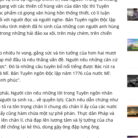
gang với các thiên cổ hùng văn của dân tộc thì Tuyên
ác phẩm có giọng văn hùng hồn thống thiết, có lí luận
đối với người đọc và người nghe- Bản Tuyên ngôn Độc lập
nhiêu tính mệnh đã hi sinh của những con người anh hùng
 trong những hải đảo xa xôi, trên máy chém, trên chiến
o nhiêu hi vong, gắng sức và tin tưởng của hơn hai mươi
ập mở đầu là nêu thẳng vấn đề. Người nêu những căn cứ
ược”. Đó là những câu tuyên bố nổi tiếng được Bác rút ra
và Mĩ. Bản Tuyên ngôn Độc lập năm 1776 của nước Mĩ:
ạnh phúc”.
 phải, Người còn nêu những lời trong Tuyên ngôn nhân
gười ta sinh ra… về quyền lợi). Cách nêu dẫn chứng như
ì tỏ ra tôn trọng chân lí chung dù chân lí ấy của các nước
g ấy cũng hàm chứa một sự phê phán. Thực dân Pháp và
ên chân lí, chà đạp lên lương tâm và lý tưởng của cha
ù để chống lại kẻ thù, dùng gậy ông đập lưng ông.