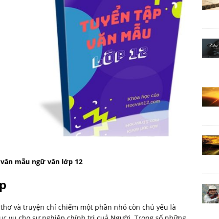
 văn mẫu ngữ văn lớp 12
ập
 thơ và truyện chỉ chiếm một phần nhỏ còn chủ yếu là
c vụ cho sự nghiệp chính trị cuả Người. Trong số những