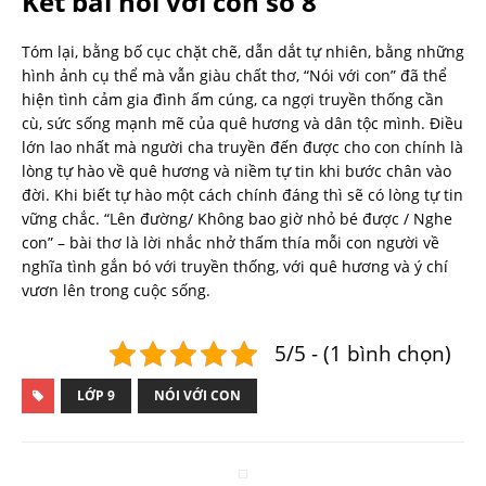
Kết bài nói với con số 8
Tóm lại, bằng bố cục chặt chẽ, dẫn dắt tự nhiên, bằng những
hình ảnh cụ thể mà vẫn giàu chất thơ, “Nói với con” đã thể
hiện tình cảm gia đình ấm cúng, ca ngợi truyền thống cần
cù, sức sống mạnh mẽ của quê hương và dân tộc mình. Điều
lớn lao nhất mà người cha truyền đến được cho con chính là
lòng tự hào về quê hương và niềm tự tin khi bước chân vào
đời. Khi biết tự hào một cách chính đáng thì sẽ có lòng tự tin
vững chắc. “Lên đường/ Không bao giờ nhỏ bé được / Nghe
con” – bài thơ là lời nhắc nhở thấm thía mỗi con người về
nghĩa tình gắn bó với truyền thống, với quê hương và ý chí
vươn lên trong cuộc sống.
5/5 - (1 bình chọn)
LỚP 9
NÓI VỚI CON