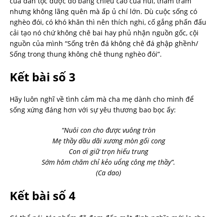
của dân tộc được đo bằng chiều cao của núi, thâm trầm
nhưng không lãng quên mà ấp ủ chí lớn. Dù cuộc sống có
nghèo đói, có khó khăn thì nên thích nghi, cố gắng phấn đấu
cải tạo nó chứ không chê bai hay phủ nhận nguồn gốc, cội
nguồn của mình “Sống trên đá không chê đá ghập ghềnh/
Sống trong thung không chê thung nghèo đói”.
Kết bài số 3
Hãy luôn nghĩ về tình cảm mà cha mẹ dành cho mình để
sống xứng đáng hơn với sự yêu thương bao bọc ấy:
“Nuôi con cho được vuông tròn
Mẹ thầy dầu dãi xương mòn gối cong
Con ơi giữ trọn hiếu trung
Sớm hôm chăm chỉ kẻo uổng công mẹ thầy”.
(Ca dao)
Kết bài số 4