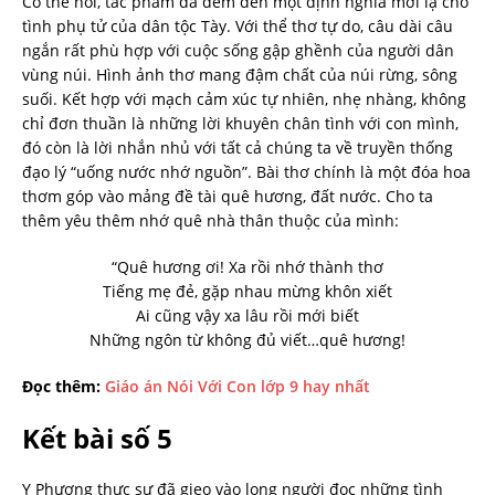
Có thể nói, tác phẩm đã đem đến một định nghĩa mới lạ cho
tình phụ tử của dân tộc Tày. Với thể thơ tự do, câu dài câu
ngắn rất phù hợp với cuộc sống gập ghềnh của người dân
vùng núi. Hình ảnh thơ mang đậm chất của núi rừng, sông
suối. Kết hợp với mạch cảm xúc tự nhiên, nhẹ nhàng, không
chỉ đơn thuần là những lời khuyên chân tình với con mình,
đó còn là lời nhắn nhủ với tất cả chúng ta về truyền thống
đạo lý “uống nước nhớ nguồn”. Bài thơ chính là một đóa hoa
thơm góp vào mảng đề tài quê hương, đất nước. Cho ta
thêm yêu thêm nhớ quê nhà thân thuộc của mình:
“Quê hương ơi! Xa rồi nhớ thành thơ
Tiếng mẹ đẻ, gặp nhau mừng khôn xiết
Ai cũng vậy xa lâu rồi mới biết
Những ngôn từ không đủ viết…quê hương!
Đọc thêm:
Giáo án Nói Với Con lớp 9 hay nhất
Kết bài số 5
Y Phương thực sự đã gieo vào long người đọc những tình