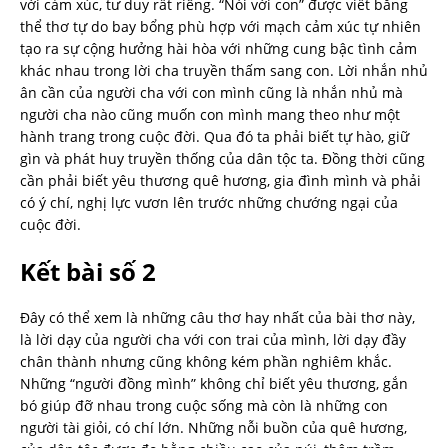
với cảm xúc, tư duy rất riêng. “Nói với con” được viết bằng
thể thơ tự do bay bổng phù hợp với mạch cảm xúc tự nhiên
tạo ra sự cộng hưởng hài hòa với những cung bậc tình cảm
khác nhau trong lời cha truyền thấm sang con. Lời nhắn nhủ
ân cần của người cha với con mình cũng là nhắn nhủ mà
người cha nào cũng muốn con mình mang theo như một
hành trang trong cuộc đời. Qua đó ta phải biết tự hào, giữ
gìn và phát huy truyền thống của dân tộc ta. Đồng thời cũng
cần phải biết yêu thương quê hương, gia đình mình và phải
có ý chí, nghị lực vươn lên trước những chướng ngại của
cuộc đời.
Kết bài số 2
Đây có thể xem là những câu thơ hay nhất của bài thơ này,
là lời dạy của người cha với con trai của mình, lời dạy đầy
chân thành nhưng cũng không kém phần nghiêm khắc.
Những “người đồng mình” không chỉ biết yêu thương, gắn
bó giúp đỡ nhau trong cuộc sống mà còn là những con
người tài giỏi, có chí lớn. Những nỗi buồn của quê hương,