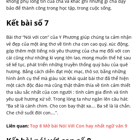
không phụ lòng tin của cha và khắc ghi những gì cha dạy
bảo để thành công trong học tập, trong cuộc sống.
Kết bài số 7
Bài thơ “Nói với con” của Y Phương giúp chúng ta cảm nhận
vẻ đẹp của một áng thơ về tình cha con cao quý, xúc động,
góp thêm một tiếng nói yêu thương của cha mẹ đối với con
cái cũng như những kì vọng lớn lao, mong muốn thế hệ sau
sẽ kế tục, phát triển những truyền thống quý báu của quê
hương. Bằng cách diễn đạt mộc mạc, thô sơ, bằng những
hình ảnh cụ thể mà giàu sức khái quát bài thơ đã thể hiện
một cách độc đáo mà cũng thật thấm thía về tình cảm thiết
tha sâu sắc nhất của con người : tình cảm gia đình và tình
yêu quê hương xứ sở. Trong lòng ta như ngân lên câu hát:
“Ba sẽ là cánh chim. Cho con bay thật xa…. Ba sẽ là lá chắn.
Che chở suốt đời con….”.
Liên quan:
Top 8 Mở bài Nói Với Con hay nhất ngữ văn 9