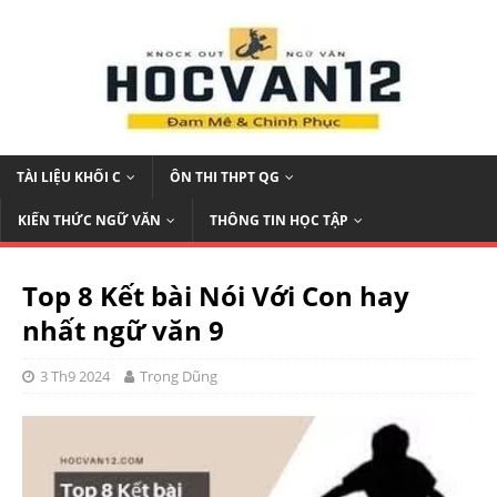
TÀI LIỆU KHỐI C
ÔN THI THPT QG
KIẾN THỨC NGỮ VĂN
THÔNG TIN HỌC TẬP
Top 8 Kết bài Nói Với Con hay
nhất ngữ văn 9
3 Th9 2024
Trọng Dũng