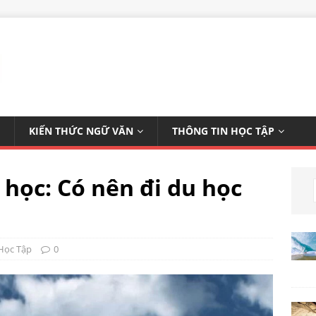
KIẾN THỨC NGỮ VĂN
THÔNG TIN HỌC TẬP
học: Có nên đi du học
Học Tập
0