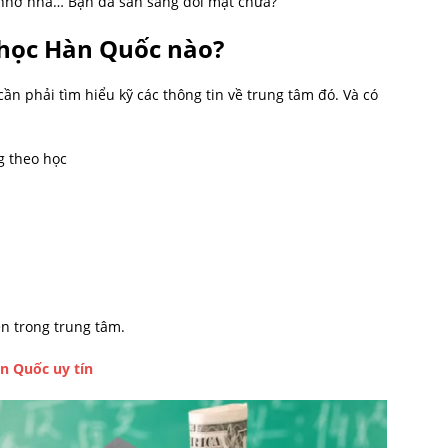
, nhớ nhà… Bạn đã sẵn sàng đối mặt chưa?
học Hàn Quốc nào?
ần phải tìm hiểu kỹ các thông tin về trung tâm đó. Và có
g theo học
ên trong trung tâm.
n Quốc uy tín