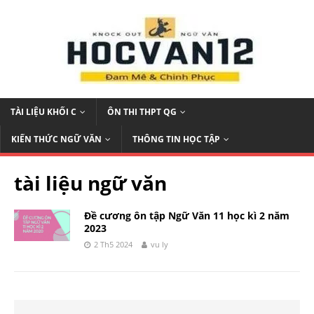
TÀI LIỆU KHỐI C
ÔN THI THPT QG
KIẾN THỨC NGỮ VĂN
THÔNG TIN HỌC TẬP
tài liệu ngữ văn
Đề cương ôn tập Ngữ Văn 11 học kì 2 năm
2023
2 Th5 2024
vu ly