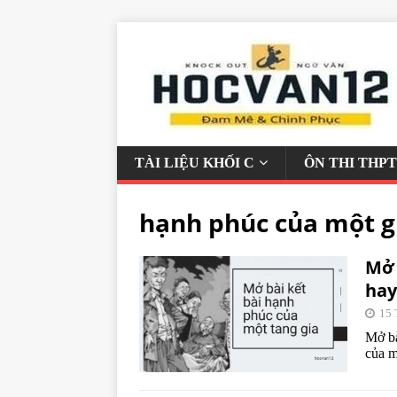
TÀI LIỆU KHỐI C
ÔN THI THPT
hạnh phúc của một g
Mở 
hay
15 
Mở bà
của m