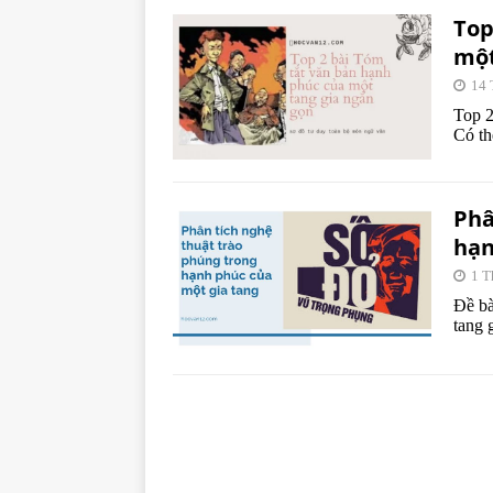
Top
một
14 
Top 2
Có th
Phâ
hạn
1 T
Đề bà
tang 