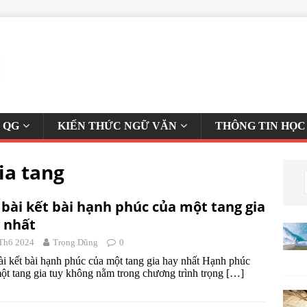
 QG
KIẾN THỨC NGỮ VĂN
THÔNG TIN HỌC
ia tang
bài kết bài hạnh phúc của một tang gia
 nhất
Th6 2024
Trọng Dũng
0
i kết bài hạnh phúc của một tang gia hay nhất Hạnh phúc
ột tang gia tuy không nằm trong chương trình trọng
[…]