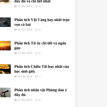
đầy đủ và chi tiết nhất
31 Th5 2025
0
Phân tích Vội Vàng hay nhất trọn
vẹn cả bài
28 Th5 2025
0
Phân tích Từ ấy chi tiết và ngắn
gọn
25 Th5 2025
0
Phân tích Chiều Tối hay nhất của
học sinh giỏi.
24 Th5 2025
1
Phân tích nhân vật Phùng dàn ý
đầy đủ
23 Th5 2025
0