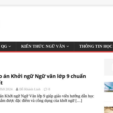
 QG
KIẾN THỨC NGỮ VĂN
THÔNG TIN HỌC
o án Khởi ngữ Ngữ văn lớp 9 chuẩn
t
Th9 2024
Đỗ Khánh Linh
0
án Khởi ngữ Ngữ Văn lớp 9 giúp giáo viên hướng dẫn học
nắm được đặc điểm và công dụng của khởi ngữ
[…]