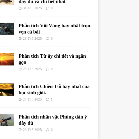
đầy đủ và chi tiết nhất
31 Th5 2025
0
Phân tích Vội Vàng hay nhất trọn
vẹn cả bài
28 Th5 2025
0
Phân tích Từ ấy chi tiết và ngắn
gọn
25 Th5 2025
0
Phân tích Chiều Tối hay nhất của
học sinh giỏi.
24 Th5 2025
1
Phân tích nhân vật Phùng dàn ý
đầy đủ
23 Th5 2025
0