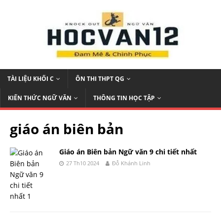
TÀI LIỆU KHỐI C
ÔN THI THPT QG
KIẾN THỨC NGỮ VĂN
THÔNG TIN HỌC TẬP
giáo án biên bản
Giáo án Biên bản Ngữ văn 9 chi tiết nhất
27 Th10 2024
Đỗ Khánh Linh