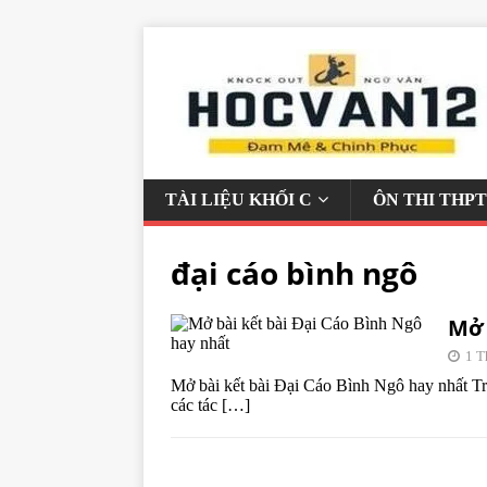
TÀI LIỆU KHỐI C
ÔN THI THPT
đại cáo bình ngô
Mở 
1 T
Mở bài kết bài Đại Cáo Bình Ngô hay nhất Tr
các tác
[…]