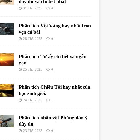
đầy đủ và chi tiết nhất
31 Th5 2025
0
Phân tích Vội Vàng hay nhất trọn
vẹn cả bài
28 Th5 2025
0
Phân tích Từ ấy chi tiết và ngắn
gọn
25 Th5 2025
0
Phân tích Chiều Tối hay nhất của
học sinh giỏi.
24 Th5 2025
1
Phân tích nhân vật Phùng dàn ý
đầy đủ
23 Th5 2025
0