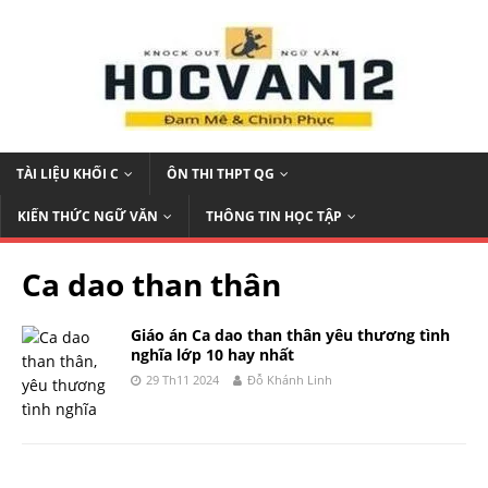
TÀI LIỆU KHỐI C
ÔN THI THPT QG
KIẾN THỨC NGỮ VĂN
THÔNG TIN HỌC TẬP
Ca dao than thân
Giáo án Ca dao than thân yêu thương tình
nghĩa lớp 10 hay nhất
29 Th11 2024
Đỗ Khánh Linh