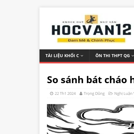
TÀI LIỆU KHỐI C
ÔN THI THPT QG
So sánh bát cháo 
22 Th1 2024
Trọng Dũng
Nghị Luận