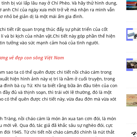
ính bị vùi lấp lâu nay ở Chí Phèo. Và hãy thử hình dung,
ờ anh Chí của ngày xưa mới trở về mà nhận ra mình vẫn
mơ nhỏ bé giản dị là một mái ấm gia đình.
chi tiết rất quan trọng thúc đẩy sự phát triển của cốt
 lí và bi kịch của nhân vật.Chi tiết này góp phần thể hiện
tin tưởng vào sức mạnh cảm hoá của tình người.
ơng vẻ đẹp con sông Việt Nam
m sao ta có thể quên được chi tiết nồi cháo cám trong
uất hiện hình ảnh này vị trí là nằm ở cuối truyện, trong
 đình bà cụ Tứ. Khi ta biết rằng bữa ăn đầu tiên của con
đầy đủ và thịnh soạn, thì trái với lẽ thường, đó là một
ao có thể quên được chi tiết này, vừa đau đớn mà vừa xót
ình Tràng, nồi cháo cám là món ăn xua tan cơn đói, là món
 mới về. Qua đó, tác giả đã khắc sâu sự nghèo đói, cực
 đói 1945. Từ chi tiết nồi cháo cám,đó chính là nút thắt