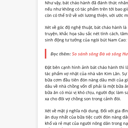
Như vậy, bát cháo hành đã đánh thức nhân t
nếu như không có tác phẩm trên tới bao gi
còn có thể trở về với lương thiện, với ước 
Xét về góc độ nghệ thuật, bát cháo hành là 
truyện, khắc họa sâu sắc nét tính cách, tâm
sinh động tư tưởng của ngòi bút Nam Cao: 
Đọc thêm:
So sánh sông Đà và sông Hư
Đặt bên cạnh hình ảnh bát cháo hành thì là
tác phẩm vợ nhặt của nhà văn Kim Lân. Sự x
bữa cơm đầu tiên đón nàng dâu mới của gia
dâu về nhà chồng vốn dĩ phải là một bữa ăn 
bữa ăn có mùi vị khó chịu, người đọc làm s
xa cho đôi vợ chồng son trong cảnh đói.
Xét về mặt ý nghĩa nội dung. Đối với gia đ
ăn duy nhất của bữa tiệc cưới đón nàng dâu
khổ và rẻ mạt của người nông dân trong nạn