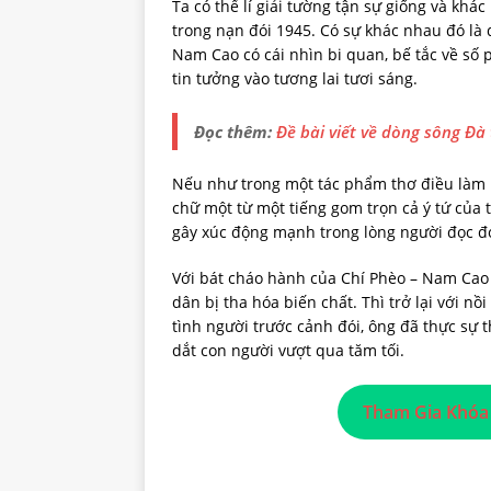
Ta có thể lí giải tường tận sự giống và kh
trong nạn đói 1945. Có sự khác nhau đó là
Nam Cao có cái nhìn bi quan, bế tắc về số 
tin tưởng vào tương lai tươi sáng.
Đọc thêm:
Đề bài viết về dòng sông Đà
Nếu như trong một tác phẩm thơ điều làm n
chữ một từ một tiếng gom trọn cả ý tứ của 
gây xúc động mạnh trong lòng người đọc đó 
Với bát cháo hành của Chí Phèo – Nam Cao 
dân bị tha hóa biến chất. Thì trở lại với n
tình người trước cảnh đói, ông đã thực sự
dắt con người vượt qua tăm tối.
Tham Gia Khóa