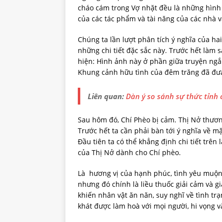
cháo cám trong Vợ nhặt đều là những hình 
của các tác phẩm và tài năng của các nhà v
Chúng ta lần lượt phân tích ý nghĩa của h
những chi tiết đặc sắc này. Trước hết làm 
hiện: Hình ảnh này ở phần giữa truyện ngắ
Khung cảnh hữu tình của đêm trăng đã đưa
Liên quan:
Dàn ý so sánh sự thức tỉnh
Sau hôm đó, Chí Phèo bị cảm. Thị Nở thươ
Trước hết ta cần phải bàn tới ý nghĩa về 
Đầu tiên ta có thể khẳng định chi tiết trê
của Thị Nở dành cho Chí phèo.
Là hương vị của hạnh phúc, tình yêu muộn
nhưng đó chính là liều thuốc giải cảm và g
khiến nhân vật ăn năn, suy nghĩ về tình tr
khát được làm hoà với mọi người, hi vọng v