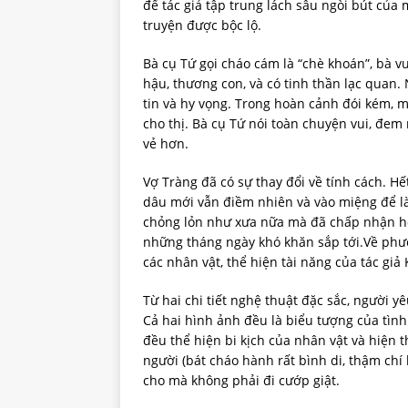
để tác giả tập trung lách sâu ngòi bút của 
truyện được bộc lộ.
Bà cụ Tứ gọi cháo cám là “chè khoán”, bà v
hậu, thương con, và có tinh thần lạc quan. 
tin và hy vọng. Trong hoàn cảnh đói kém, 
cho thị. Bà cụ Tứ nói toàn chuyện vui, đem
vẻ hơn.
Vợ Tràng đã có sự thay đổi về tính cách. 
dâu mới vẫn điềm nhiên và vào miệng để là
chỏng lỏn như xưa nữa mà đã chấp nhận ho
những tháng ngày khó khăn sắp tới.Về phươ
các nhân vật, thể hiện tài năng của tác giả 
Từ hai chi tiết nghệ thuật đặc sắc, người
Cả hai hình ảnh đều là biểu tượng của tình
đều thể hiện bi kịch của nhân vật và hiện t
người (bát cháo hành rất bình di, thậm chí
cho mà không phải đi cướp giật.