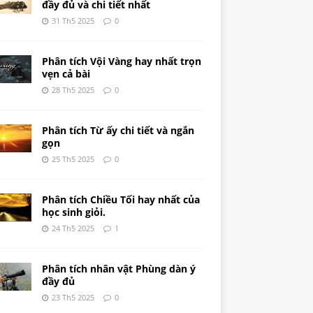
đầy đủ và chi tiết nhất
31 Th5 2025
0
Phân tích Vội Vàng hay nhất trọn
vẹn cả bài
28 Th5 2025
0
Phân tích Từ ấy chi tiết và ngắn
gọn
25 Th5 2025
0
Phân tích Chiều Tối hay nhất của
học sinh giỏi.
24 Th5 2025
1
Phân tích nhân vật Phùng dàn ý
đầy đủ
23 Th5 2025
0