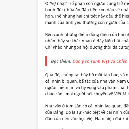
Ở “Vợ nhặt”, số phận con người cũng trở n
bánh đúc), bữa ăn đầu tiên con dâu về nhà
hơn.Thế nhưng hai chi tiết này đều thể hiệ
mạnh của tình yêu thương con người của c
Bên cạnh những điểm đồng điệu của hai nhà 
nhận thấy sự khác nhau ở đây.Nếu bát chá
Chí Phèo nhưng xã hội đương thời đã cự tu
Đọc thêm:
Dàn ý so sánh Việt và Chiến
Qua đó, chúng ta thấy bộ mặt tàn bạo, vô 
cái nhìn bi quan, bế tắc của nhà văn Nam 
người, niềm tin và hy vọng vào phẩm chất t
cháo cám, mọi người nói chuyện về Việt Mi
Như vậy ở Kim Lân có cái nhìn lạc quan, đầ
của Đảng. Đó là sự khác biệt về cái nhìn c
đầu của nền văn học Việt Nam hiện đại khi