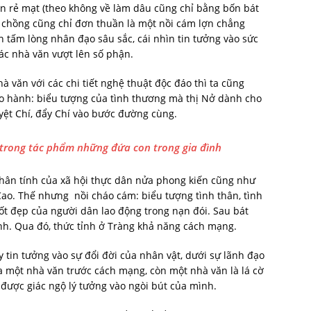
ên rẻ mạt (theo không về làm dâu cũng chỉ bằng bốn bát
 chồng cũng chỉ đơn thuần là một nồi cám lợn chẳng
n tấm lòng nhân đạo sâu sắc, cái nhìn tin tưởng vào sức
ác nhà văn vượt lên số phận.
văn với các chi tiết nghệ thuật độc đáo thì ta cũng
o hành: biểu tượng của tình thương mà thị Nở dành cho
yệt Chí, đẩy Chí vào bước đường cùng.
 trong tác phẩm những đứa con trong gia đình
nhân tính của xã hội thực dân nửa phong kiến cũng như
Cao. Thế nhưng nồi cháo cám: biểu tượng tình thân, tình
ốt đẹp của người dân lao động trong nạn đói. Sau bát
nh. Qua đó, thức tỉnh ở Tràng khả năng cách mạng.
y tin tưởng vào sự đổi đời của nhân vật, dưới sự lãnh đạo
ủa một nhà văn trước cách mạng, còn một nhà văn là lá cờ
 được giác ngộ lý tưởng vào ngòi bút của mình.