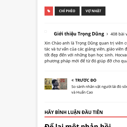
CHÍ PHÈO
VỢ NHẶT
Giới thiệu Trọng Dũng
408 bài v
Xin Chào anh là Trọng Dũng quan trị viên
tác và tư vấn của các giảng viên, giáo viên
tốt đẹp đến với những bạn học sinh. Hoc
phương pháp mới để từ đó giúp đỡ cho quá 
TRƯỚC ĐÓ
So sánh nhân vật người lái đò sô
và Huấn Cao
HÃY BÌNH LUẬN ĐẦU TIÊN
Để lại một phản hồi