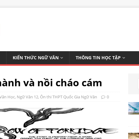
KIẾN THỨC NGỮ VĂN
THÔNG TIN HỌC TẬP
hành và nồi cháo cám
 Văn Học
,
Ngữ Văn 12
,
Ôn thi THPT Quốc Gia Ngữ Văn
0