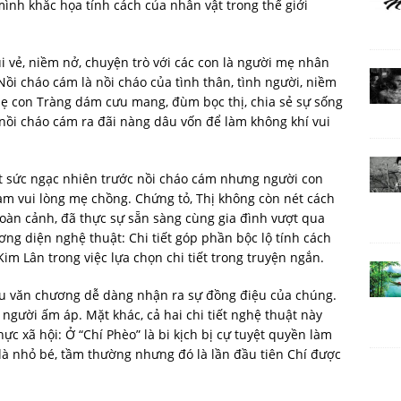
mình khắc họa tính cách của nhân vật trong thế giới
ui vẻ, niềm nở, chuyện trò với các con là người mẹ nhân
Nồi cháo cám là nồi cháo của tình thân, tình người, niềm
mẹ con Tràng dám cưu mang, đùm bọc thị, chia sẻ sự sống
 nồi cháo cám ra đãi nàng dâu vốn để làm không khí vui
Hết sức ngạc nhiên trước nồi cháo cám nhưng người con
m vui lòng mẹ chồng. Chứng tỏ, Thị không còn nét cách
àn cảnh, đã thực sự sẵn sàng cùng gia đình vượt qua
ng diện nghệ thuật: Chi tiết góp phần bộc lộ tính cách
Kim Lân trong việc lựa chọn chi tiết trong truyện ngắn.
 yêu văn chương dễ dàng nhận ra sự đồng điệu của chúng.
 người ấm áp. Mặt khác, cả hai chi tiết nghệ thuật này
hực xã hội: Ở “Chí Phèo” là bi kịch bị cự tuyệt quyền làm
 là nhỏ bé, tầm thường nhưng đó là lần đầu tiên Chí được