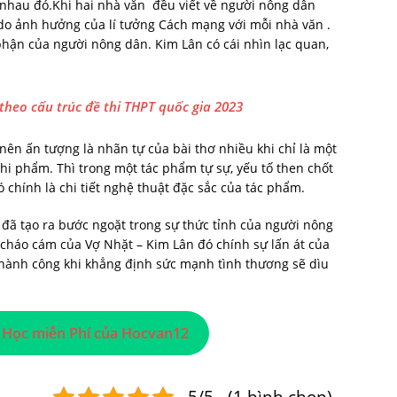
ác nhau đó.Khi hai nhà văn đều viết về người nông dân
 do ảnh hưởng của lí tưởng Cách mạng với mỗi nhà văn .
phận của người nông dân. Kim Lân có cái nhìn lạc quan,
 theo cấu trúc đề thi THPT quốc gia 2023
ên ấn tượng là nhãn tự của bài thơ nhiều khi chỉ là một
thi phẩm. Thì trong một tác phẩm tự sự, yếu tố then chốt
chính là chi tiết nghệ thuật đặc sắc của tác phẩm.
đã tạo ra bước ngoặt trong sự thức tỉnh của người nông
ồi cháo cám của Vợ Nhặt – Kim Lân đó chính sự lấn át của
 thành công khi khẳng định sức mạnh tình thương sẽ dìu
 Học miễn Phí của Hocvan12
5/5 - (1 bình chọn)