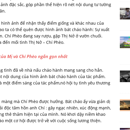
ảnh đặc sắc, góp phần thể hiện rõ nét nội dung tư tường
ăn.
ai hình ảnh để nhận thấy điểm giống và khác nhau của
sao ta có thể quên được hình ảnh bát cháo hành: Sự xuất
n. Chí Phèo đang say rượu, gặp Thị Nở ở vườn chuối.
 đến mối tình Thị Nở – Chí Phèo.
 của Mị và Chí Phèo ngắn gọn nhất
ng tình đã về nhà nấu cháo hành mang sang cho hắn.
mặt nội dung của hình ảnh bát cháo hành của tác phẩm.
n là một điểm sáng của tác phẩm,nó hội tụ tình yêu thương
 màng mà Chí Phèo được hưởng. Bát cháo ấy vừa giản dị
iải độc tâm hồn anh Chí : gây ngạc nhiên, xúc động mạnh,
ạng thê thảm hiện tại của mình. Nó khơi dậy niềm khao
ào một cơ hội được trở về với cuộc sống lương thiện.