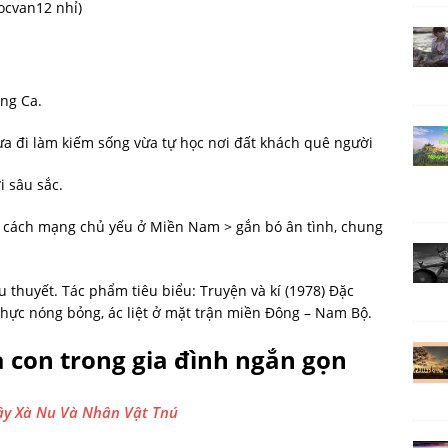
ocvan12 nhỉ)
ng Ca.
 vừa đi làm kiếm sống vừa tự học nơi đất khách quê người
i sâu sắc.
g cách mạng chủ yếu ở Miền Nam > gắn bó ân tình, chung
iểu thuyết. Tác phẩm tiêu biểu: Truyện và kí (1978) Đặc
hực nóng bỏng, ác liệt ở mặt trận miền Đông – Nam Bộ.
 con trong gia đình ngắn gọn
ây Xà Nu Và Nhân Vật Tnú