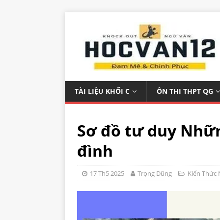
TÀI LIỆU KHỐI C
ÔN THI THPT QG
Sơ đồ tư duy Nhữn
đình
17 Th5 2025
Trọng Dũng
Kiến Thức