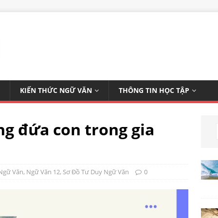
KIẾN THỨC NGỮ VĂN
THÔNG TIN HỌC TẬP
g đứa con trong gia
 Ngữ Văn
,
Ngữ Văn 12
,
Sơ Đồ Tư Duy Ngữ Văn
0