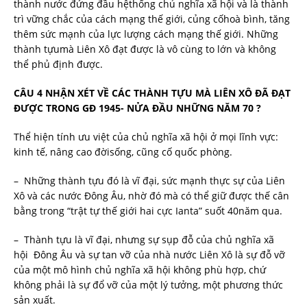
thành nước đứng đầu hệthống chủ nghĩa xã hội và là thành
trì vững chắc của cách mạng thế giới, củng cốhoà bình, tăng
thêm sức mạnh của lực lượng cách mạng thế giới. Những
thành tựumà Liên Xô đạt được là vô cùng to lớn và không
thể phủ định được.
CÂU 4 NHẬN XÉT VỀ CÁC THÀNH TỰU MÀ LIÊN XÔ ĐÃ ĐẠT
ĐƯỢC TRONG GĐ 1945- NỬA ĐẦU NHỮNG NĂM 70 ?
Thể hiện tính ưu việt của chủ nghĩa xã hội ở mọi lĩnh vực:
kinh tế, nâng cao đờisống, cũng cố quốc phòng.
– Những thành tựu đó là vĩ đại, sức mạnh thực sự của Liên
Xô và các nước Đông Âu, nhờ đó mà có thể giữ được thế cân
bằng trong “trật tự thế giới hai cực Ianta” suốt 40năm qua.
– Thành tựu là vĩ đại, nhưng sự sụp đỗ của chủ nghĩa xã
hội Đông Âu và sự tan vỡ của nhà nước Liên Xô là sự đỗ vỡ
của một mô hình chủ nghĩa xã hội không phù hợp, chứ
không phải là sự đổ vỡ của một lý tưởng, một phương thức
sản xuất.