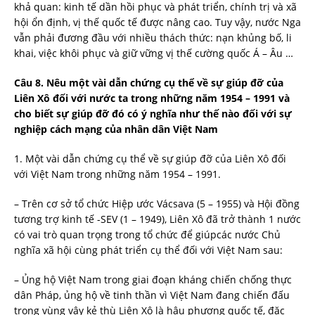
khả quan: kinh tế dần hồi phục và phát triển, chính trị và xã
hội ổn định, vị thế quốc tế được nâng cao. Tuy vậy, nước Nga
vẫn phải đương đầu với nhiều thách thức: nạn khủng bố, li
khai, việc khôi phục và giữ vững vị thế cường quốc Á – Âu …
Câu 8. Nêu một vài dẫn chứng cụ thể về sự giúp đỡ của
Liên Xô đối với nước ta trong những năm 1954 – 1991 và
cho biết sự giúp đỡ đó có ý nghĩa như thế nào đối với sự
nghiệp cách mạng của nhân dân Việt Nam
1. Một vài dẫn chứng cụ thể về sự giúp đỡ của Liên Xô đối
với Việt Nam trong những năm 1954 – 1991.
– Trên cơ sở tổ chức Hiệp ước Vácsava (5 – 1955) và Hội đồng
tương trợ kinh tế -SEV (1 – 1949), Liên Xô đã trở thành 1 nước
có vai trò quan trọng trong tổ chức để giúpcác nước Chủ
nghĩa xã hội cùng phát triển cụ thể đối với Việt Nam sau:
– Ủng hộ Việt Nam trong giai đoạn kháng chiến chống thực
dân Pháp, ủng hộ về tinh thần vì Việt Nam đang chiến đấu
trong vùng vây kẻ thù Liên Xô là hậu phương quốc tế, đặc