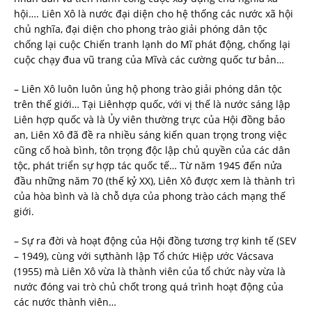
hội…. Liên Xô là nước đại diện cho hệ thống các nước xã hội
chủ nghĩa, đại diện cho phong trào giải phóng dân tộc
chống lại cuộc Chiến tranh lạnh do Mĩ phát động, chống lại
cuộc chạy đua vũ trang của Mĩvà các cường quốc tư bản…
– Liên Xô luôn luôn ủng hộ phong trào giải phóng dân tộc
trên thế giới… Tại Liênhợp quốc, với vị thế là nước sáng lập
Liên hợp quốc và là Ủy viên thường trực của Hội đồng bảo
an, Liên Xô đã đề ra nhiều sáng kiến quan trọng trong việc
cũng cố hoà bình, tôn trọng độc lập chủ quyền của các dân
tộc, phát triển sự hợp tác quốc tế… Từ năm 1945 đến nửa
đầu những năm 70 (thế kỷ XX), Liên Xô được xem là thành trì
của hòa bình và là chỗ dựa của phong trào cách mạng thế
giới.
– Sự ra đời và hoạt động của Hội đồng tương trợ kinh tế (SEV
– 1949), cùng với sựthành lập Tổ chức Hiệp ước Vácsava
(1955) mà Liên Xô vừa là thành viên của tổ chức này vừa là
nước đóng vai trò chủ chốt trong quá trình hoạt động của
các nước thành viên…