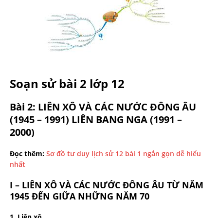
Soạn sử bài 2 lớp 12
Bài 2:
LIÊN XÔ VÀ CÁC NƯỚC ĐÔNG ÂU
(1945 – 1991) LIÊN BANG NGA (1991 –
2000)
Đọc thêm:
Sơ đồ tư duy lịch sử 12 bài 1 ngắn gọn dễ hiểu
nhất
I – LIÊN XÔ VÀ CÁC NƯỚC ĐÔNG ÂU TỪ NĂM
1945 ĐẾN GIỮA NHỮNG NĂM 70
1. Liên xô