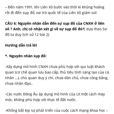
– Đến năm 1991, khi Liên Xô bước vào thời kì khủng hoảng
rồi đi đến sụp đổ, vai trò quốc tế của Liên Xô giảm sút
CÂU 6: Nguyên nhân dẫn đến sự sụp đổ của CNXH ở liên
xô ? Anh, chị có nhận xét gì về sự sụp đổ đó?
( dựa theo Sơ
đồ tư duy lịch sử 12 bài 2)
Hướng dẫn trả lời
*. Nguyên nhân sụp đổ:
-Xây dựng mô hình CNXH chưa phù hợp với qui luật khách
quan (cơ chế quan lưu bao cấp, thủ tiêu tính sáng tạo của cá
nhân …), chủ quan duy ý chí, chưa dân chủ, chưa công bằng,
chưa nhân đạo..
-Các nước Đông Âu áp dụng mô hình của LX một cách máy
móc, không phù hợp với thực tế đất nước.
-Không bắt kịp sự phát triển của cuộc cách mạng khoa học –