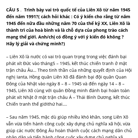
CÂU 5
.
Trình bày vai trò quốc tế của Liên Xô từ năm 1945
đến năm 1991?( cách hỏi khác : Có ý kiến cho rằng từ năm
1945 đến nữa đầu những năm 70 của thế kỷ XX, Liên Xô là
thành trì của hoà bình và là chỗ dựa của phong trào cách
mạng thế giới. Anh/chị có đồng ý với ý kiến đó không ?
Hãy lý giải và chứng minh?)
– Liên Xô là nước có vai trò quan trọng trong việc đánh bại
phát xít Đức vào tháng5 – 1945, kết thúc chiến tranh ở mặt
trận châu Âu… Theo tinh thần của những quyết định của Hội
nghị Ianta, Hồng quân Liên Xô đã đánh bại đội quân Quan
Đông của Nhật vào ngày 8 – 8 – 1945 và đến ngày 14 – 8 –
1945, Liên Xô cùng với quân Đồng minh đánh bại hoàn toàn
phát xít Nhật ở mặt trận châu Á – Thái Bình Dương, kết thúc
Chiến tranh thế giớithứ hai….
– Sau năm 1945, mặc dù giúp nhiều khó khăn, song Liên Xô
vẫn vừa tiến hành công cuộc xây dựng chủ nghĩa xã hội, vừa
giúp các nước Đông Âu hoàn thành cuộc cách mạng dân chủ
nhân dân và tiến hành công cuộc xây dựng chủ nghĩa xã