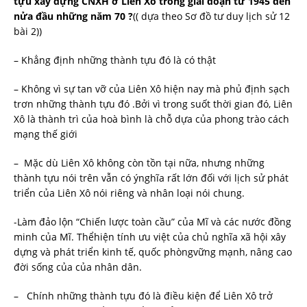
tựu xây dựng CNXH ở Liên Xô trong giai đoạn từ 1945 đến
nửa đầu những năm 70 ?
(( dựa theo Sơ đồ tư duy lịch sử 12
bài 2))
– Khẳng định những thành tựu đó là có thật
– Không vì sự tan vỡ của Liên Xô hiện nay mà phủ định sạch
trơn những thành tựu đó .Bởi vì trong suốt thời gian đó, Liên
Xô là thành trì của hoà bình là chỗ dựa của phong trào cách
mạng thế giới
– Mặc dù Liên Xô không còn tồn tại nữa, nhưng những
thành tựu nói trên vẫn có ýnghĩa rất lớn đối với lịch sử phát
triển của Liên Xô nói riêng và nhân loại nói chung.
-Làm đảo lộn “Chiến lược toàn cầu” của Mĩ và các nước đồng
minh của Mĩ. Thểhiện tính ưu việt của chủ nghĩa xã hội xây
dựng và phát triển kinh tế, quốc phòngvững mạnh, nâng cao
đời sống của của nhân dân.
– Chính những thành tựu đó là điều kiện để Liên Xô trở