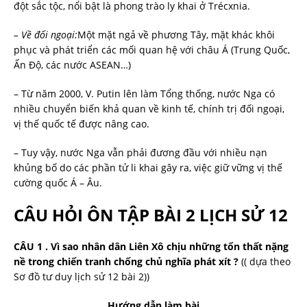
đột sắc tộc, nổi bật là phong trào ly khai ở Trécxnia.
– Về đối ngoại:
Một mặt ngả về phương Tây, mặt khác khôi
phục và phát triển các mối quan hệ với châu Á (Trung Quốc,
Ấn Độ, các nước ASEAN…)
– Từ năm 2000, V. Putin lên làm Tổng thống, nước Nga có
nhiều chuyển biến khả quan về kinh tế, chính trị đối ngoại,
vị thế quốc tế được nâng cao.
– Tuy vậy, nước Nga vẫn phải đương đầu với nhiều nạn
khủng bố do các phần tử li khai gây ra, việc giữ vững vị thế
cường quốc Á – Âu.
CÂU HỎI ÔN TẬP BÀI 2 LỊCH SỬ 12
CÂU 1 . Vì sao nhân dân Liên Xô chịu những tổn thất nặng
nề trong chiến tranh chống chủ nghĩa phát xít ?
(( dựa theo
Sơ đồ tư duy lịch sử 12 bài 2))
Hướng dẫn làm bài