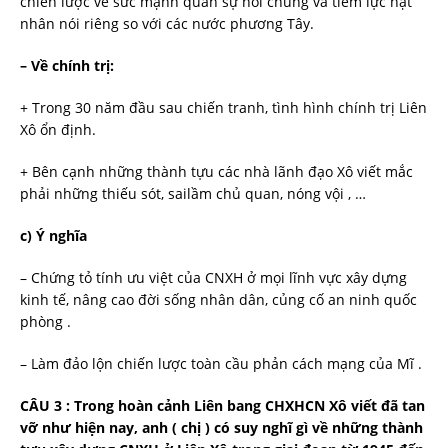
chiến lược về sức mạnh quân sự nói chung và tiềm lực hạt
nhân nói riêng so với các nước phương Tây.
– Về chính trị:
+ Trong 30 năm đầu sau chiến tranh, tình hình chính trị Liên
Xô ổn định.
+ Bên cạnh những thành tựu các nhà lãnh đạo Xô viết mắc
phải những thiếu sót, sailầm chủ quan, nóng vội , …
c) Ý nghĩa
– Chứng tỏ tính ưu việt của CNXH ở mọi lĩnh vực xây dựng
kinh tế, nâng cao đời sống nhân dân, củng cố an ninh quốc
phòng .
– Làm đảo lộn chiến lược toàn cầu phản cách mạng của Mĩ .
CÂU 3 : Trong hoàn cảnh Liên bang CHXHCN Xô viết đã tan
vỡ như hiện nay, anh ( chị ) có suy nghĩ gì về những thành