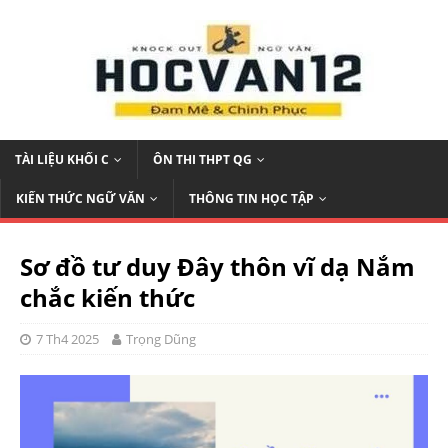
TÀI LIỆU KHỐI C
ÔN THI THPT QG
KIẾN THỨC NGỮ VĂN
THÔNG TIN HỌC TẬP
Sơ đồ tư duy Đây thôn vĩ dạ Nắm
chắc kiến thức
7 Th4 2025
Trọng Dũng