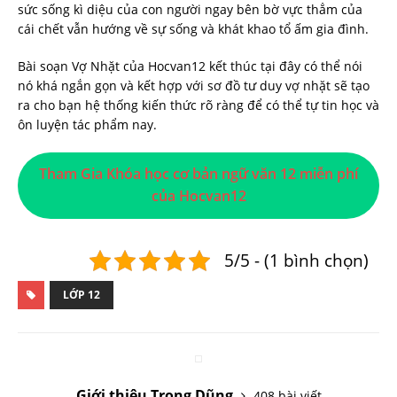
sức sống kì diệu của con người ngay bên bờ vực thẳm của
cái chết vẫn hướng về sự sống và khát khao tổ ấm gia đình.
Bài soạn Vợ Nhặt của Hocvan12 kết thúc tại đây có thể nói
nó khá ngắn gọn và kết hợp với sơ đồ tư duy vợ nhặt sẽ tạo
ra cho bạn hệ thống kiến thức rõ ràng để có thể tự tin học và
ôn luyện tác phẩm nay.
Tham Gia Khóa học cơ bản ngữ văn 12 miễn phí
của Hocvan12
5/5 - (1 bình chọn)
LỚP 12
Giới thiệu Trọng Dũng
408 bài viết