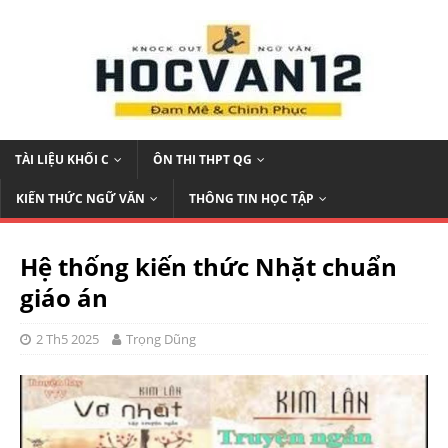
TÀI LIỆU KHỐI C
ÔN THI THPT QG
KIẾN THỨC NGỮ VĂN
THÔNG TIN HỌC TẬP
Hệ thống kiến thức Nhặt chuẩn
giáo án
2 Th5 2025
Trọng Dũng