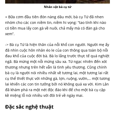
Nhân vật bà cụ tứ
+ Bữa cơm đầu tiên đón nàng dâu mới, bà cụ Tứ đã nhen
nhóm cho các con niềm tin, niềm hi vọng: “tao tính khi nào
có tiền mua lấy con gà về nuôi, chả mấy mà có đàn gà cho
xem”.
-> Bà cụ Tứ là hiện thân của nỗi khổ con người. Người mẹ ấy
đã nhìn cuộc hôn nhân éo le của con thông qua toàn bộ nỗi
đau khổ của cuộc đời bà. Bà lo lắng trước thực tế quá nghiệt
ngã. Bà mừng một nỗi mừng sâu xa. Từ ngạc nhiên đến xót
thương nhưng trên hết vẫn là tình yêu thương. Cũng chính
bà cụ là người nói nhiều nhất về tương lai, một tương lai rất
cụ thể thiết thực với những gà, lợn, ruộng, vườn,… một tương
lai khiến các con tin tưởng bởi nó không quá xa vời. Kim Lân
đã khám phá ra một nét độc đáo khi để cho một bà cụ cập
kề miệng lỗ nói nhiều với đôi trẻ về ngày mai.
Đặc sắc nghệ thuật