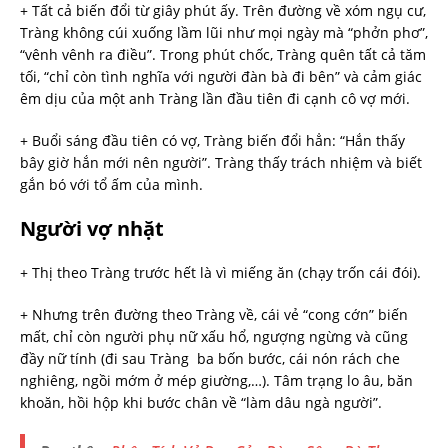
+ Tất cả biến đổi từ giây phút ấy. Trên đường về xóm ngụ cư,
Tràng không cúi xuống lầm lũi như mọi ngày mà “phởn phơ”,
“vênh vênh ra điều”. Trong phút chốc, Tràng quên tất cả tăm
tối, “chỉ còn tình nghĩa với người đàn bà đi bên” và cảm giác
êm dịu của một anh Tràng lần đầu tiên đi cạnh cô vợ mới.
+ Buổi sáng đầu tiên có vợ, Tràng biến đổi hẳn: “Hắn thấy
bây giờ hắn mới nên người”. Tràng thấy trách nhiệm và biết
gắn bó với tổ ấm của mình.
Người vợ nhặt
+ Thị theo Tràng trước hết là vì miếng ăn (chạy trốn cái đói).
+ Nhưng trên đường theo Tràng về, cái vẻ “cong cớn” biến
mất, chỉ còn người phụ nữ xấu hổ, ngượng ngừng và cũng
đầy nữ tính (đi sau Tràng ba bốn bước, cái nón rách che
nghiêng, ngồi mớm ở mép giường,…). Tâm trạng lo âu, băn
khoăn, hồi hộp khi bước chân về “làm dâu ngà người”.