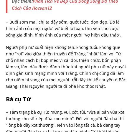
Đọc thêm:
Phân Tích Vẻ Đẹp Của Dòng Sông Đà Theo
Cách Của Hocvan12
+ Buổi sớm mai, chị ta dậy sớm, quét tước, dọn dẹp. Đó là
hình ảnh của một người vợ biết lo toan, thu vén cho cuộc
sống gia đình, hình ảnh của một người “vợ hiền dâu thảo”.
Người phụ nữ xuất hiện không tên, không tuổi, không quê
như “rơi” vào giữa thiên truyện để Tràng “nhặt” làm vợ. Từ
chỗ nhân cách bị bóp méo vì cái đói, thiên chức, bổn phận
làm vợ, làm dâu được đánh thức khi người phụ nữ này quyết
định gắn sinh mạng mình với Tràng. Chính chị cũng đã làm
cho niềm hi vọng của mọi người trỗi dậy khi kể chuyện ở Bắc
Giang, Thái Nguyên người ta đi phá kho thóc Nhật.
Bà cụ Tứ
+ Tâm trạng bà cụ Tứ: mừng, vui, xót, tủi, “vừa ai oán vừa xót
thương cho số kiếp đứa con mình”. Đối với người đàn bà thì
“lòng bà đầy xót thương”. Nén vào lòng tất cả, bà dang tay
đón người đàn bà xa lạ làm con dâu mình: “ừ, thôi thì các