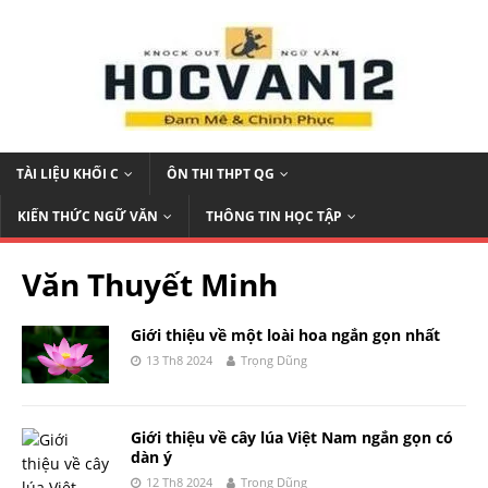
TÀI LIỆU KHỐI C
ÔN THI THPT QG
KIẾN THỨC NGỮ VĂN
THÔNG TIN HỌC TẬP
Văn Thuyết Minh
Giới thiệu về một loài hoa ngắn gọn nhất
13 Th8 2024
Trọng Dũng
Giới thiệu về cây lúa Việt Nam ngắn gọn có
dàn ý
12 Th8 2024
Trọng Dũng