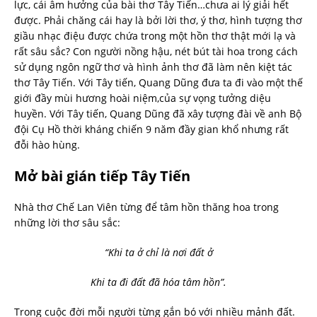
lực, cái âm hưởng của bài thơ Tây Tiến…chưa ai lý giải hết
được. Phải chăng cái hay là bởi lời thơ, ý thơ, hình tượng thơ
giầu nhạc điệu được chứa trong một hồn thơ thật mới lạ và
rất sâu sắc? Con người nồng hậu, nét bút tài hoa trong cách
sử dụng ngôn ngữ thơ và hình ảnh thơ đã làm nên kiệt tác
thơ Tây Tiến. Với Tây tiến, Quang Dũng đưa ta đi vào một thế
giới đầy mùi hương hoài niệm,của sự vọng tưởng diệu
huyền. Với Tây tiến, Quang Dũng đã xây tượng đài về anh Bộ
đội Cụ Hồ thời kháng chiến 9 năm đầy gian khổ nhưng rất
đỗi hào hùng.
Mở bài gián tiếp Tây Tiến
Nhà thơ Chế Lan Viên từng để tâm hồn thăng hoa trong
những lời thơ sâu sắc:
“Khi ta ở chỉ là nơi đất ở
Khi ta đi đất đã hóa tâm hồn”.
Trong cuộc đời mỗi người từng gắn bó với nhiều mảnh đất.