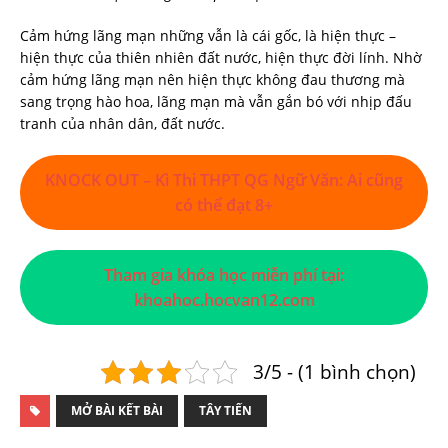
Cảm hứng lãng mạn những vẫn là cái gốc, là hiện thực –
hiện thực của thiên nhiên đất nước, hiện thực đời lính. Nhờ
cảm hứng lãng mạn nên hiện thực không đau thương mà
sang trọng hào hoa, lãng mạn mà vẫn gắn bó với nhịp đấu
tranh của nhân dân, đất nước.
KNOCK OUT – Kì Thi THPT QG Ngữ Văn: Ai cũng
có thể đạt 8+
Tham gia khóa học miễn phí tại:
khoahoc.hocvan12.com
3/5 - (1 bình chọn)
MỞ BÀI KẾT BÀI
TÂY TIẾN