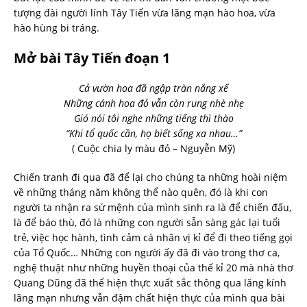
tượng đài người lính Tây Tiến vừa lãng mạn hào hoa, vừa
hào hùng bi tráng.
Mở bài Tây Tiến đoạn 1
Cả vườn hoa đã ngập tràn nắng xế
Những cánh hoa đỏ vẫn còn rung nhè nhẹ
Gió nói tôi nghe những tiếng thì thào
“Khi tổ quốc cần, họ biết sống xa nhau…”
( Cuộc chia ly màu đỏ – Nguyễn Mỹ)
Chiến tranh đi qua đã để lại cho chúng ta những hoài niệm
về những tháng năm không thể nào quên, đó là khi con
người ta nhận ra sứ mệnh của mình sinh ra là để chiến đấu,
là để báo thù, đó là những con người sẵn sàng gác lại tuổi
trẻ, việc học hành, tình cảm cá nhân vị kỉ để đi theo tiếng gọi
của Tổ Quốc… Những con người ấy đã đi vào trong thơ ca,
nghệ thuật như những huyền thoại của thế kỉ 20 mà nhà thơ
Quang Dũng đã thể hiện thực xuất sắc thông qua lăng kính
lãng mạn nhưng vẫn đậm chất hiện thực của mình qua bài