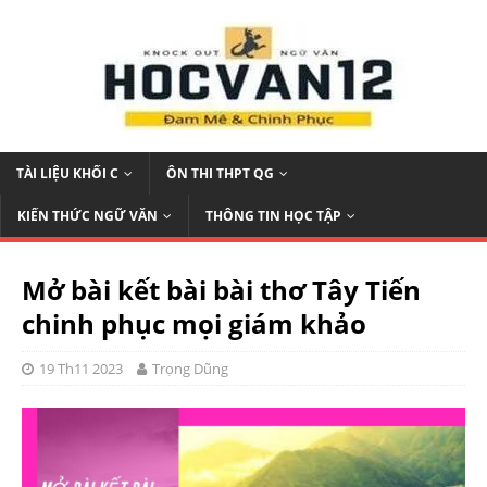
TÀI LIỆU KHỐI C
ÔN THI THPT QG
KIẾN THỨC NGỮ VĂN
THÔNG TIN HỌC TẬP
Mở bài kết bài bài thơ Tây Tiến
chinh phục mọi giám khảo
19 Th11 2023
Trọng Dũng