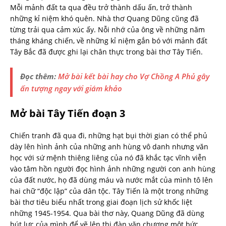
Mỗi mảnh đất ta qua đều trở thành dấu ấn, trở thành
những kỉ niệm khó quên. Nhà thơ Quang Dũng cũng đã
từng trải qua cảm xúc ấy. Nỗi nhớ của ông về những năm
tháng kháng chiến, về những kỉ niệm gắn bó với mảnh đất
Tây Bắc đã được ghi lại chân thực trong bài thơ Tây Tiến.
Đọc thêm:
Mở bài kết bài hay cho Vợ Chồng A Phủ gây
ấn tượng ngay với giám khảo
Mở bài Tây Tiến đoạn 3
Chiến tranh đã qua đi, những hạt bụi thời gian có thể phủ
dày lên hình ảnh của những anh hùng vô danh nhưng văn
học với sứ mệnh thiêng liêng của nó đã khắc tạc vĩnh viễn
vào tâm hồn người đọc hình ảnh những người con anh hùng
của đất nước, họ đã dùng máu và nước mắt của mình tô lên
hai chữ “độc lập” của dân tộc. Tây Tiến là một trong những
bài thơ tiêu biểu nhất trong giai đoạn lịch sử khốc liệt
những 1945-1954. Qua bài thơ này, Quang Dũng đã dùng
bút lực của mình để vẽ lên thi đàn văn chương một bức