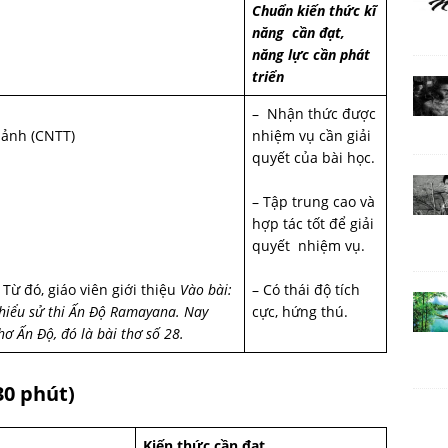
Chuẩn kiến thức kĩ
năng cần đạt,
năng lực cần phát
triển
– Nhận thức được
 ảnh (CNTT)
nhiệm vụ cần giải
quyết của bài học.
– Tập trung cao và
hợp tác tốt để giải
quyết nhiệm vụ.
Từ đó, giáo viên giới thiệu
Vào bài:
– Có thái độ tích
 hiểu sử thi Ấn Độ Ramayana. Nay
cực, hứng thú.
hơ Ấn Độ, đó là bài thơ số 28.
0 phút)
Kiến thức cần đạt