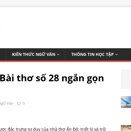
KIẾN THỨC NGỮ VĂN
THÔNG TIN HỌC TẬP
Bài thơ số 28 ngắn gọn
Ngữ Văn
0
ợc đặc trưng tư duy của nhà thơ Ấn Độ: triết lý và trữ