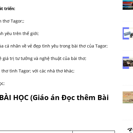
t triển:
n thơ Tagor;;
h yêu trên thế giới;
a cá nhân về vẻ đẹp tình yêu trong bài thơ của Tagor;
ề giá trị tư tưởng và nghệ thuật của bài thơ;
 thơ tình Tagor; với các nhà thơ khác;
ọc;
 BÀI HỌC
(Giáo án Đọc thêm Bài