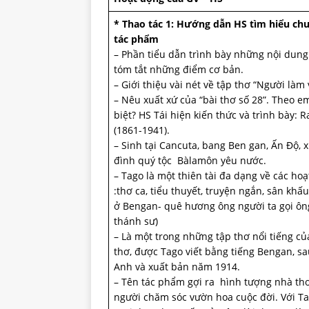
* Thao tác 1:
Hướng dẫn HS tìm hiểu chun
tác phẩm
– Phần tiểu dẫn trình bày những nội dung
tóm tắt những điểm cơ bản.
– Giới thiệu vài nét về tập thơ “Người làm
– Nêu xuất xứ của “bài thơ số 28”. Theo em
biệt? HS Tái hiện kiến thức và trình bày: 
(1861-1941).
– Sinh tại Cancuta, bang Ben gan, Ấn Độ, x
đình quý tộc Bàlamôn yêu nước.
– Tago là một thiên tài đa dạng về các ho
:thơ ca, tiểu thuyết, truyện ngắn, sân khấ
ở Bengan- quê hương ông người ta gọi ôn
thánh sư)
– Là một trong những tập thơ nổi tiếng củ
thơ, được Tago viết bằng tiếng Bengan, sau
Anh và xuất bản năm 1914.
– Tên tác phẩm gợi ra hình tượng nhà th
người chăm sóc vườn hoa cuộc đời. Với Ta