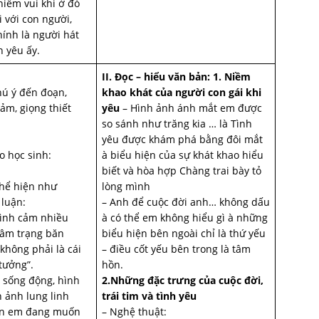
niềm vui khi ở đó
 với con người,
hính là người hát
h yêu ấy.
II. Đọc – hiểu văn bản:
1. Niềm
hú ý đến đoạn,
khao khát của người con gái khi
ảm, giọng thiết
yêu
– Hình ảnh ánh mắt em được
so sánh như trăng kia … là Tình
yêu được khám phá bằng đôi mắt
o học sinh:
à biểu hiện của sự khát khao hiểu
biết và hòa hợp Chàng trai bày tỏ
thể hiện như
lòng mình
 luận:
– Anh để cuộc đời anh… không dấu
 tình cảm nhiều
à có thể em không hiểu gì à những
 tâm trạng băn
biểu hiện bên ngoài chỉ là thứ yếu
không phải là cái
– điều cốt yếu bên trong là tâm
tưởng”.
hồn.
t sống động, hình
2.Những đặc trưng của cuộc đời,
h ảnh lung linh
trái tim và tình yêu
hồn em đang muốn
– Nghệ thuật: