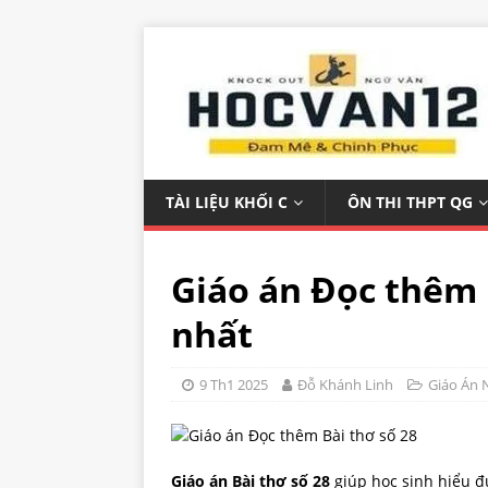
TÀI LIỆU KHỐI C
ÔN THI THPT QG
Giáo án Đọc thêm 
nhất
9 Th1 2025
Đỗ Khánh Linh
Giáo Án 
Giáo án Bài thơ số 28
giúp học sinh hiểu đư