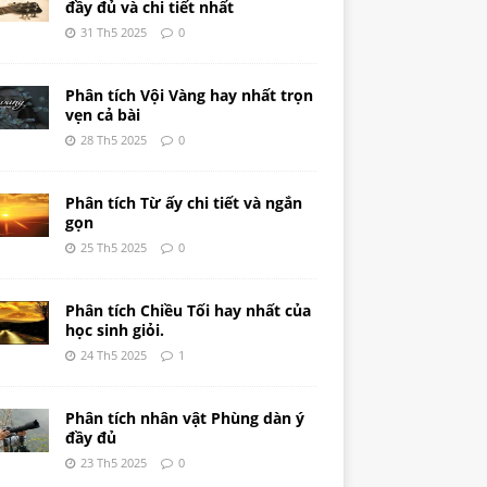
đầy đủ và chi tiết nhất
31 Th5 2025
0
Phân tích Vội Vàng hay nhất trọn
vẹn cả bài
28 Th5 2025
0
Phân tích Từ ấy chi tiết và ngắn
gọn
25 Th5 2025
0
Phân tích Chiều Tối hay nhất của
học sinh giỏi.
24 Th5 2025
1
Phân tích nhân vật Phùng dàn ý
đầy đủ
23 Th5 2025
0