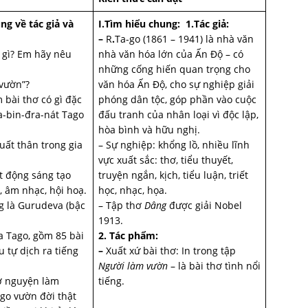
g về tác giả và
I.Tìm hiểu chung:
1.Tác giả:
–
R
.
Ta-go (1861 – 1941) là nhà văn
 gì? Em hãy nêu
nhà văn hóa lớn của Ấn Độ – có
những cống hiến quan trọng cho
 vườn”?
văn hóa Ấn Độ, cho sự nghiệp giải
 bài thơ có gì đặc
phóng dân tộc, góp phần vào cuộc
Ra-bin-đra-nát Tago
đấu tranh của nhân loại vì độc lập,
hòa bình và hữu nghị.
uất thân trong gia
– Sự nghiệp: khổng lồ, nhiều lĩnh
vực xuất sắc: thơ, tiểu thuyết,
ạt động sáng tạo
truyện ngắn, kịch, tiểu luận, triết
u, âm nhạc, hội hoạ.
học, nhạc, họa.
g là Gurudeva (bậc
– Tập thơ
Dâng
được giải Nobel
1913.
a Tago, gồm 85 bài
2. Tác phẩm:
 tự dịch ra tiếng
–
Xuất xứ bài thơ: In trong tập
Người làm vườn
– là bài thơ tình nổi
ơ nguyện làm
tiếng.
go vườn đời thật