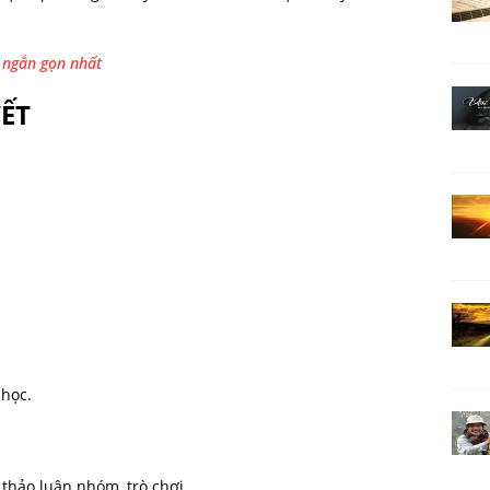
1 ngắn gọn nhất
YẾT
 học.
 thảo luận nhóm, trò chơi