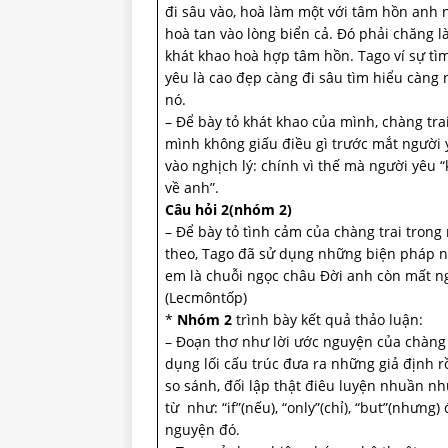
đi sâu vào, hoà làm một với tâm hồn anh n
hoà tan vào lòng biển cả. Đó phải chăng l
khát khao hoà hợp tâm hồn. Tago ví sự tìm
yêu là cao đẹp càng đi sâu tìm hiểu càng 
nó.
– Để bày tỏ khát khao của mình, chàng trai
mình không giấu điều gì trước mắt người 
vào nghịch lý: chính vì thế mà người yêu “k
về anh”.
Câu hỏi 2(nhóm 2)
– Để bày tỏ tình cảm của chàng trai trong
theo, Tago đã sử dụng những biện pháp n
em là chuỗi ngọc châu Đời anh còn mất n
(Lecmôntốp)
*
Nhóm 2
trình bày kết quả thảo luận:
– Đoạn thơ như lời ước nguyện của chàng 
dụng lối cấu trúc đưa ra những giả định r
so sánh, đối lập thật điêu luyện nhuần nh
từ như: “if”(nếu), “only”(chỉ), “but”(nhưng
nguyện đó.