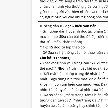
tươi đẹp, được sống ở trên đời thực sự là 
chứa chan tình yêu thương giữa con người
giữa con người với thiên nhiên. Và thi sĩ c
ca, người vun xới cho những bông hoa tìn
Hướng dẫn HS đọc
–
hiểu văn bản
– Gv hướng dẫn học sinh đọc tác phẩm (c
mạch, nhịp điệu của bài thơ để đọc diễn c
tha, trìu mến, chân thành)
* 1-2 HS đọc, cả lớp theo dõi.
– GV đưa ra hệ thống câu hỏi thảo luận ch
Câu hỏi 1 (nhóm1):
– Khát vọng tình yêu trong câu 1- 6 được 
thế nào? *
Nhóm 1
trình bày kết quả thảo
+ “Đôi mắt” là nơi tập trung để nhận biết
nhất. Tago dùng h/a “đôi mắt” để diễn tả
khoăn, muốn tìm hiểu của người yêu. Đây 
nhìn từ bề ngoài mà là cái nhìn của “tâm 
+ H/a so sánh: ( mắt= trăng, tâm= biển) rấ
tượng đến tuyệt vời: “như trăng kia…” hìn
huyền ảo của ánh trăng hay chính tâm 