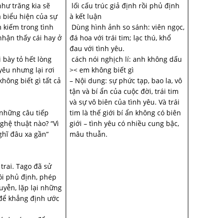
hư trăng kia sẽ
 lối cấu trúc giả định rồi phủ định
à biểu hiện của sự
à kết luận
 kiếm trong tình
 Dùng hình ảnh so sánh: viên ngọc,
nhận thấy cái hay ở
đá hoa với trái tim; lạc thú, khổ
đau với tình yêu.
 bày tỏ hết lòng
 cách nói nghịch lí: anh không dấu
yêu nhưng lại rơi
>< em không biết gì
hông biết gì tất cả
– Nội dung: sự phức tạp, bao la, vô
tận và bí ẩn của cuộc đời, trái tim
và sự vô biên của tình yêu. Và trái
 những câu tiếp
tim là thế giới bí ẩn không có biên
ghệ thuật nào? “Vì
giới – tình yêu có nhiều cung bậc,
ghĩ đâu xa gần”
mâu thuẫn.
trai. Tago đã sử
ồi phủ định, phép
uyễn, lặp lại những
) để khẳng định ước