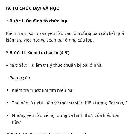
IV. TỔ CHỨC DẠY VÀ HỌC
* B­ước I. Ổn định tổ chức lớp
Kiểm tra sĩ số lớp và yêu cầu các tổ trư­ởng báo cáo kết quả
kiểm tra việc học và soạn bài ở nhà của lớp.
* B­ước II. Kiểm tra bài cũ:(4-5’)
+ Mục tiêu
: Kiểm tra ý thức chuẩn bị bài ở nhà.
+ Ph­ương án:
Kiểm tra trước khi tìm hiểu bài
Thế nào là nghị luận về một sự việc, hiện tượng đời sống?
Những yêu cầu về nội dung và hình thức của kiểu bài
này?