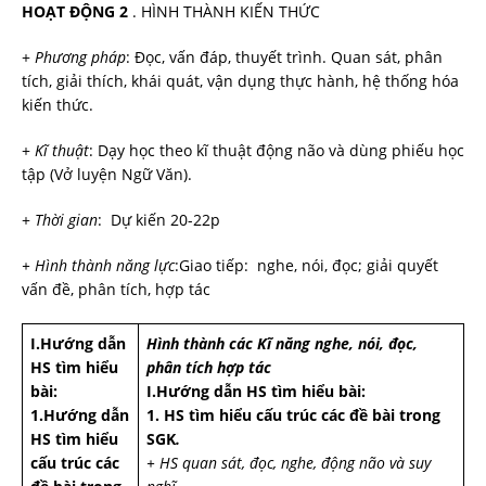
HOẠT ĐỘNG 2
. HÌNH THÀNH KIẾN THỨC
+
Ph­ương pháp
: Đọc, vấn đáp, thuyết trình. Quan sát, phân
tích, giải thích, khái quát, vận dụng thực hành, hệ thống hóa
kiến thức.
+
Kĩ thuật
: Dạy học theo kĩ thuật động não và dùng phiếu học
tập (Vở luyện Ngữ Văn).
+
Thời gian
: Dự kiến 20-22p
+ Hình thành năng lực
:Giao tiếp: nghe, nói, đọc; giải quyết
vấn đề, phân tích, hợp tác
I.Hư­­ớng dẫn
Hình thành các Kĩ năng nghe, nói, đọc,
HS tìm hiểu
phân tích hợp tác
bài:
I.Hư­­ớng dẫn HS tìm hiểu bài:
1.Hư­­ớng dẫn
1. HS tìm hiểu cấu trúc các đề bài trong
HS tìm hiểu
SGK
.
cấu trúc các
+ HS quan sát, đọc, nghe, động não và suy