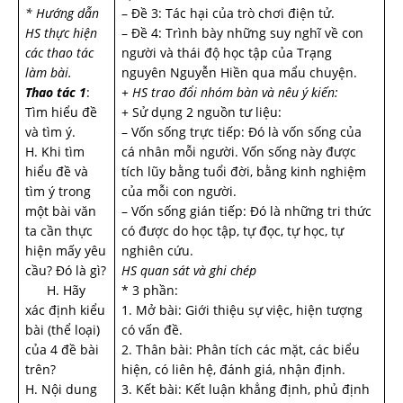
* Hướng dẫn
– Đề 3: Tác hại của trò chơi điện tử.
HS thực hiện
– Đề 4: Trình bày những suy nghĩ về con
các thao tác
người và thái độ học tập của Trạng
làm bài.
nguyên Nguyễn Hiền qua mẩu chuyện.
Thao tác 1
:
+ HS trao đổi nhóm bàn và nêu ý kiến:
Tìm hiểu đề
+ Sử dụng 2 nguồn tư liệu:
và tìm ý.
– Vốn sống trực tiếp: Đó là vốn sống của
H. Khi tìm
cá nhân mỗi người. Vốn sống này được
hiểu đề và
tích lũy bằng tuổi đời, bằng kinh nghiệm
tìm ý trong
của mỗi con người.
một bài văn
– Vốn sống gián tiếp: Đó là những tri thức
ta cần thực
có được do học tập, tự đọc, tự học, tự
hiện mấy yêu
nghiên cứu.
cầu? Đó là gì?
HS quan sát và ghi chép
H. Hãy
* 3 phần:
xác định kiểu
1. Mở bài: Giới thiệu sự việc, hiện tượng
bài (thể loại)
có vấn đề.
của 4 đề bài
2. Thân bài: Phân tích các mặt, các biểu
trên?
hiện, có liên hệ, đánh giá, nhận định.
H. Nội dung
3. Kết bài: Kết luận khẳng định, phủ định