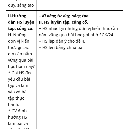
duy, sáng tạo
II.Hư­­ớng
– Kĩ năng tư duy, sáng tạo
dẫn HS luyện
II. HS luyện tập, củng cố.
tập, củng cố.
+
HS nhắc lại những đơn vị kiến thức cần
H. Những
nắm vững qua bài học ghi nhớ SGK/24
đơn vị kiến
+ HS lập dàn ý cho đề 4.
thức gì các
+ HS lên bảng chữa bài.
em cần nắm
vững qua bài
học hôm nay?
* Gọi HS đọc
yêu cầu bài
tập và làm
vào vở bài
tập thực
hành.
* GV định
hướng HS
làm bài và