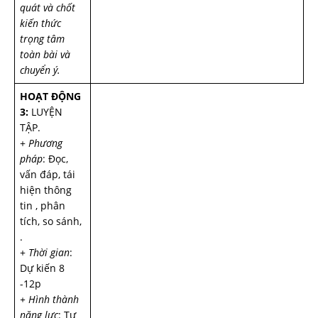
quát và chốt
kiến thức
trọng tâm
toàn bài và
chuyển ý.
HOẠT ĐỘNG
3:
LUYỆN
TẬP.
+
Ph­ương
pháp
: Đọc,
vấn đáp, tái
hiện thông
tin , phân
tích, so sánh,
.
+
Thời gian
:
Dự kiến 8
-12p
+ Hình thành
năng lực
: Tư