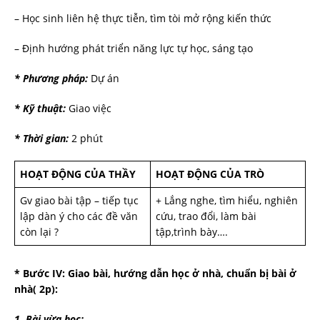
– Học sinh liên hệ thực tiễn, tìm tòi mở rộng kiến thức
– Định hướng phát triển năng lực tự học, sáng tạo
* Phương pháp:
Dự án
* Kỹ thuật:
Giao việc
* Thời gian:
2 phút
HOẠT ĐỘNG CỦA THẦY
HOẠT ĐỘNG CỦA TRÒ
Gv giao bài tập – tiếp tục
+ Lắng nghe, tìm hiểu, nghiên
lập dàn ý cho các đề văn
cứu, trao đổi, làm bài
còn lại ?
tập,trình bày….
* B­ước IV: Giao bài, hư­ớng dẫn học ở nhà, chuẩn bị bài ở
nhà( 2p):
1. Bài vừa học: