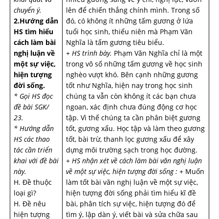
chuyển ý.
lên để chiến thắng chính mình. Trong số
2.Hư­­ớng dẫn
đó, có không ít những tấm gương ở lứa
HS tìm hiểu
tuổi học sinh, thiếu niên mà Phạm Văn
cách làm bài
Nghĩa là tấm gương tiêu biểu.
nghị luận về
+ HS trình bày.
Phạm Văn Nghĩa chỉ là một
một sự việc,
trong vô số những tấm gương về học sinh
hiện tượng
nghèo vượt khó. Bên cạnh những gương
đời sống.
tốt như Nghĩa, hiện nay trong học sinh
* Gọi HS đọc
chúng ta vẫn còn không ít các bạn chưa
đề bài SGK/
ngoan, xác định chưa đúng động cơ học
23.
tập. Vì thế chúng ta cần phân biệt gương
* Hướng dẫn
tốt, gương xấu. Học tập và làm theo gương
HS các thao
tốt, bài trừ, thanh lọc gương xấu để xây
tác cần triển
dựng môi trường sạch trong học đường.
khai với đề bài
+ HS nhận xét về cách làm bài văn nghị luận
này.
về một sự việc, hiện tượng đời sống :
+ Muốn
H. Đề thuộc
làm tốt bài văn nghị luận về một sự việc,
loại gì?
hiện tượng đời sống phải tìm hiểu kĩ đề
H. Đề nêu
bài, phân tích sự việc, hiện tượng đó để
hiện tượng
tìm ý, lập dàn ý, viết bài và sửa chữa sau