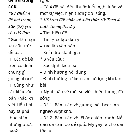
đề bài trong
nghĩ.
SGK
.
– Cả 4 đề bài đều thuộc kiểu nghị luận về
*GV chiếu 4
một sự việc, hiện tượng đời sống.
đề bài trong
* HS trao đổi nhắc lại kiến thức cũ: Theo 4
SGK (22) yêu
bước thông thường:
cầu HS đọc:
– Tìm hiểu đề
*Gọi HS nhận
– Tìm ý và lập dàn ý
xét cấu trúc
– Tạo lập văn bản
đề bài:
– Kiểm tra, đánh giá
H. Các đề bài
* 3 yêu cầu:
trên có điểm
– Xác định kiểu bài
chung gì
– Định hướng nội dung
giống nhau?
– Định hướng tư liệu cần sử dụng khi làm
H. Cũng như
bài.
các kiểu văn
+ Nghị luận về một sự việc, hiện tượng đời
bản khác, khi
sống.
viết kiểu bài
– Đề 1: Bàn luận về gương một học sinh
này ta phải
nghèo vượt khó.
thực hiện
– Đề 2: Bàn luận về tội ác chiến tranh: Nỗi
những bước
đau da cam do đế quốc Mỹ gây ra cho dân
nào?
tộc ta.