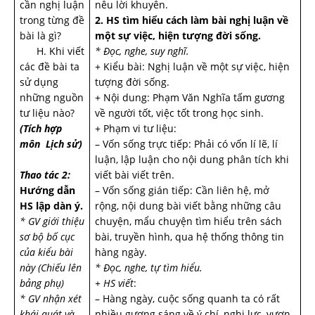
cần nghị luận
nêu lời khuyên.
trong từng đề
2. HS tìm hiểu cách làm bài nghị luận về
bài là gì?
một sự việc, hiện tượng đời sống.
H. Khi viết
* Đọc, nghe, suy nghĩ.
các đề bài ta
+ Kiểu bài: Nghị luận về một sự việc, hiện
sử dụng
tượng đời sống.
những nguồn
+ Nội dung: Phạm Văn Nghĩa tấm gương
tư liệu nào?
về người tốt, việc tốt trong học sinh.
(Tích hợp
+ Phạm vi tư liệu:
môn Lịch sử)
– Vốn sống trực tiếp: Phải có vốn lí lẽ, lí
luận, lập luận cho nội dung phân tích khi
Thao tác 2:
viết bài viết trên.
Hướng dẫn
– Vốn sống gián tiếp: Cần liên hệ, mở
HS lập dàn ý.
rộng, nội dung bài viết bằng những câu
* GV giới thiệu
chuyện, mẩu chuyện tìm hiểu trên sách
sơ bộ bố cục
bài, truyền hình, qua hệ thống thông tin
của kiểu bài
hàng ngày.
này (Chiếu lên
* Đọc, nghe, tự tìm hiểu.
bảng phụ)
+ HS viết
:
* GV nhận xét
– Hàng ngày, cuộc sống quanh ta có rất
khái quát và
nhiều gương sáng về ý chí, nghị lực, vươn