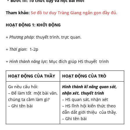
* B­ước III: Tổ chức dạy và học bài mới
Tham khảo:
Sơ đồ tư duy Tràng Giang ngắn gọn đầy đủ.
HOẠT ĐỘNG 1
:
KHỞI ĐỘNG
+
Ph­ương pháp
: thuyết trình, trực quan.
+
Thời gian
: 1-2p
+ Hình thành năng lực
: Mục đích giúp HS thuyết trình
HOẠT ĐỘNG CỦA THẦY
HOẠT ĐỘNG CỦA TRÒ
Gv nêu câu hỏi:
Hình thành kĩ năng quan sát,
– Để làm tốt một bài văn,
nhận xét, thuyết trình
chúng ta cầm làm gì
?
– HS quan sát, nhận xét
– Ghi tên bài
– HS lĩnh hội kiến thức theo
dẫn dắt giới thiệu của thầy.
– Ghi tên bài