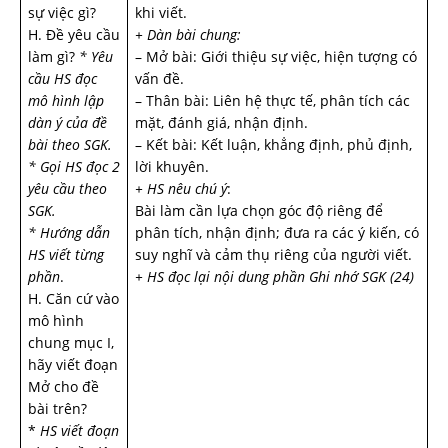
sự việc gì?
khi viết.
H. Đề yêu cầu
+ Dàn bài chung:
làm gì?
* Yêu
– Mở bài: Giới thiệu sự việc, hiện tượng có
cầu HS đọc
vấn đề.
mô hình lập
– Thân bài: Liên hệ thực tế, phân tích các
dàn ý của đề
mặt, đánh giá, nhận định.
bài theo SGK.
– Kết bài: Kết luận, khẳng định, phủ định,
* Gọi HS đọc 2
lời khuyên.
yêu cầu theo
+ HS nêu chú ý
:
SGK.
Bài làm cần lựa chọn góc độ riêng để
* Hướng dẫn
phân tích, nhận định; đưa ra các ý kiến, có
HS viết từng
suy nghĩ và cảm thụ riêng của người viết.
phần
.
+ HS đọc lại nội dung phần Ghi nhớ SGK (24)
H. Căn cứ vào
mô hình
chung mục I,
hãy viết đoạn
Mở cho đề
bài trên?
*
HS viết đoạn