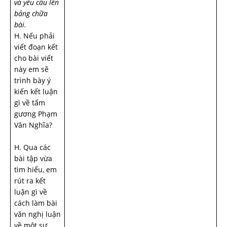
và yêu cầu lên
bảng chữa
bài.
H. Nếu phải
viết đoạn kết
cho bài viết
này em sẽ
trình bày ý
kiến kết luận
gì về tấm
gương Phạm
Văn Nghĩa?
H. Qua các
bài tập vừa
tìm hiểu, em
rút ra kết
luận gì về
cách làm bài
văn nghị luận
về một sự