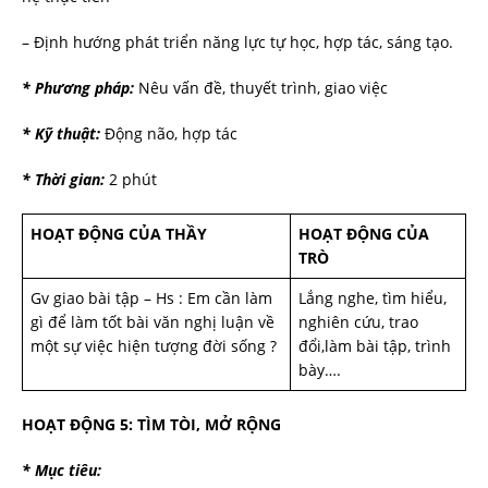
– Định hướng phát triển năng lực tự học, hợp tác, sáng tạo.
* Phương pháp:
Nêu vấn đề, thuyết trình, giao việc
* Kỹ thuật:
Động não, hợp tác
* Thời gian:
2 phút
HOẠT ĐỘNG CỦA THẦY
HOẠT ĐỘNG CỦA
TRÒ
Gv giao bài tập – Hs : Em cần làm
Lắng nghe, tìm hiểu,
gì để làm tốt bài văn nghị luận về
nghiên cứu, trao
một sự việc hiện tượng đời sống ?
đổi,làm bài tập, trình
bày….
HOẠT ĐỘNG 5: TÌM TÒI, MỞ RỘNG
* Mục tiêu: