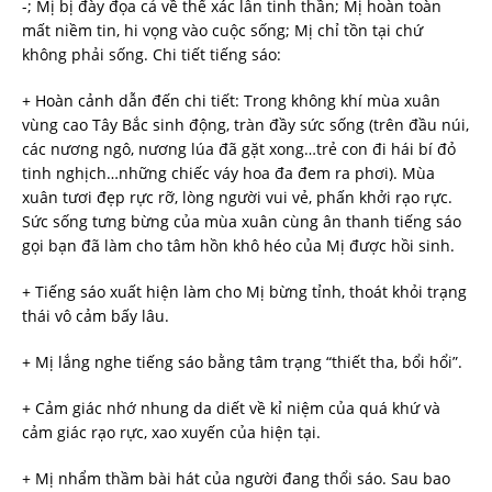
-; Mị bị đày đọa cả về thể xác lẫn tinh thần; Mị hoàn toàn
mất niềm tin, hi vọng vào cuộc sống; Mị chỉ tồn tại chứ
không phải sống. Chi tiết tiếng sáo:
+ Hoàn cảnh dẫn đến chi tiết: Trong không khí mùa xuân
vùng cao Tây Bắc sinh động, tràn đầy sức sống (trên đầu núi,
các nương ngô, nương lúa đã gặt xong…trẻ con đi hái bí đỏ
tinh nghịch…những chiếc váy hoa đa đem ra phơi). Mùa
xuân tươi đẹp rực rỡ, lòng người vui vẻ, phấn khởi rạo rực.
Sức sống tưng bừng của mùa xuân cùng ân thanh tiếng sáo
gọi bạn đã làm cho tâm hồn khô héo của Mị được hồi sinh.
+ Tiếng sáo xuất hiện làm cho Mị bừng tỉnh, thoát khỏi trạng
thái vô cảm bấy lâu.
+ Mị lắng nghe tiếng sáo bằng tâm trạng “thiết tha, bổi hổi”.
+ Cảm giác nhớ nhung da diết về kỉ niệm của quá khứ và
cảm giác rạo rực, xao xuyến của hiện tại.
+ Mị nhẩm thầm bài hát của người đang thổi sáo. Sau bao