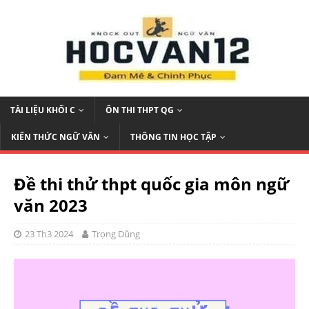
TÀI LIỆU KHỐI C
ÔN THI THPT QG
KIẾN THỨC NGỮ VĂN
THÔNG TIN HỌC TẬP
Đề thi thử thpt quốc gia môn ngữ
văn 2023
23 Th3 2024
Trọng Dũng