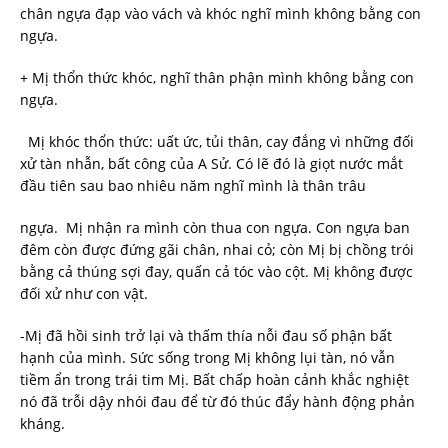
chân ngựa đạp vào vách và khóc nghĩ mình không bằng con
ngựa.
+ Mị thổn thức khóc, nghĩ thân phận mình không bằng con
ngựa.
Mị khóc thổn thức: uất ức, tủi thân, cay đắng vì những đối
xử tàn nhẫn, bất công của A Sử. Có lẽ đó là giọt nước mắt
đầu tiên sau bao nhiêu năm nghĩ mình là thân trâu
ngựa. Mị nhận ra mình còn thua con ngựa. Con ngựa ban
đêm còn được đứng gãi chân, nhai cỏ; còn Mị bị chồng trói
bằng cả thúng sợi đay, quấn cả tóc vào cột. Mị không được
đối xử như con vật.
-Mị đã hồi sinh trở lại và thấm thía nỗi đau số phận bất
hạnh của mình. Sức sống trong Mị không lụi tàn, nó vẫn
tiềm ẩn trong trái tim Mị. Bất chấp hoàn cảnh khắc nghiệt
nó đã trỗi dậy nhói đau để từ đó thúc đẩy hành động phản
kháng.