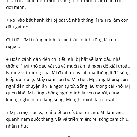
+ Tài hoa, xinh đẹp, muốn sống tự do, muốn làm chủ cuộc
đời mình.
+ Rơi vào bất hạnh khi bị bắt về nhà thống lí Pá Tra làm con
dâu gạt nợ.
Chi tiết: “Mị tưởng mình là con trâu, mình cũng là con
ngựa…”.
+ Hoàn cảnh dẫn đến chi tiết: Khi bị bắt về làm dâu nhà
thống lí, Mị khổ đau vật vả và muốn ăn lá ngón để giải thoát.
Nhưng vì thương cha, Mị đành quay lại nhà thống lí để sống
kiếp đời nô lệ. Mấy năm sau bố Mị chết, Mị cũng không còn
nghĩ đến chuyện ăn lá ngón tự tử. Sống lâu trong cái khổ, Mị
quen khổ. Mị cũng không nghĩ mình là con người, cũng
không nghĩ mình đang sống. Mị nghĩ mình là con vật.
+ Mị là một con vật chỉ biết ăn cỏ, biết đi làm; Mị làm việc
quanh năm suốt tháng, vất vả triền miên; Mị sống cam chịu,
nhẫn nhục.