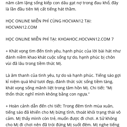
năm câm lặng sống kiếp con dâu gạt nợ trong đau khổ, đây
là lần đầu tiên Mị cất tiếng hát thầm.
HỌC ONLINE MIỄN PHÍ CÙNG HOCVAN12 TẠI:
HOCVAN12.COM
HỌC ONLINE MIỄN PHÍ TẠI: KHOAHOC.HOCVAN12.COM 7
+ Khát vọng tìm đến tình yêu, hạnh phúc của lời bài hát như
đánh niềm khao khát cuộc sống tự do, hạnh phúc bị chôn
vùi đã lâu trong tiềm thức Mị.
Là âm thanh của tình yêu, tự do và hạnh phúc. Tiếng sáo gợi
kỉ niệm quá khứ tươi đẹp, đánh thức sức sống tiềm tàng,
khát vọng sống mãnh liệt trong tâm hồn Mị. Chi tiết: “Mị
thổn thức nghĩ mình không bằng con ngựa.”
+ Hoàn cảnh dẫn đến chi tiết: Trong đêm tình mùa xuân,
tiếng sáo đã khiến cho Mị bừng tỉnh, thoát khỏi trạng thái vô
cảm. Mị thấy mình còn trẻ, muốn được đi chơi. A Sử không
cho Mị đi chơi nên đã trói đứng Mị suốt đêm. Mị nghe tiếng