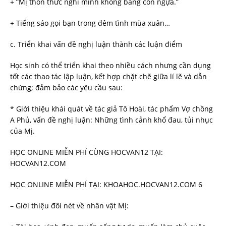
+ “Mị thổn thức nghĩ mình không bằng con ngựa.”
+ Tiếng sáo gọi bạn trong đêm tình mùa xuân…
c. Triển khai vấn đề nghị luận thành các luận điểm
Học sinh có thể triển khai theo nhiều cách nhưng cần dụng
tốt các thao tác lập luận, kết hợp chặt chẽ giữa lí lẽ và dẫn
chứng; đảm bảo các yêu cầu sau:
* Giới thiệu khái quát về tác giả Tô Hoài, tác phẩm Vợ chồng
A Phủ, vấn đề nghị luận: Những tình cảnh khổ đau, tủi nhục
của Mị.
HỌC ONLINE MIỄN PHÍ CÙNG HOCVAN12 TẠI:
HOCVAN12.COM
HỌC ONLINE MIỄN PHÍ TẠI: KHOAHOC.HOCVAN12.COM 6
– Giới thiệu đôi nét về nhân vật Mị: