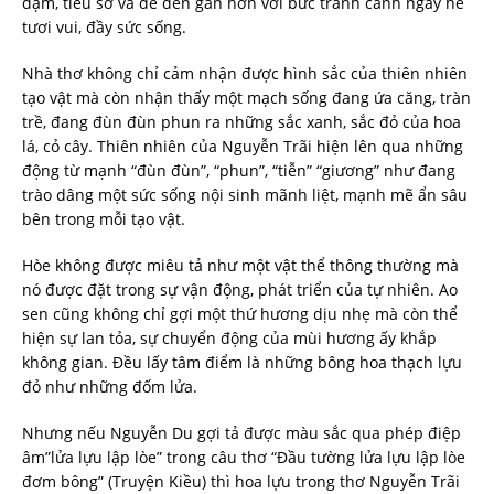
đạm, tiêu sơ và để đến gần hơn với bức tranh cảnh ngày hè
tươi vui, đầy sức sống.
Nhà thơ không chỉ cảm nhận được hình sắc của thiên nhiên
tạo vật mà còn nhận thấy một mạch sống đang ứa căng, tràn
trề, đang đùn đùn phun ra những sắc xanh, sắc đỏ của hoa
lá, cỏ cây. Thiên nhiên của Nguyễn Trãi hiện lên qua những
động từ mạnh “đùn đùn”, “phun”, “tiễn” “giương” như đang
trào dâng một sức sống nội sinh mãnh liệt, mạnh mẽ ẩn sâu
bên trong mỗi tạo vật.
Hòe không được miêu tả như một vật thể thông thường mà
nó được đặt trong sự vận động, phát triển của tự nhiên. Ao
sen cũng không chỉ gợi một thứ hương dịu nhẹ mà còn thể
hiện sự lan tỏa, sự chuyển động của mùi hương ấy khắp
không gian. Đều lấy tâm điểm là những bông hoa thạch lựu
đỏ như những đốm lửa.
Nhưng nếu Nguyễn Du gợi tả được màu sắc qua phép điệp
âm”lửa lựu lập lòe” trong câu thơ “Đầu tường lửa lựu lập lòe
đơm bông” (Truyện Kiều) thì hoa lựu trong thơ Nguyễn Trãi