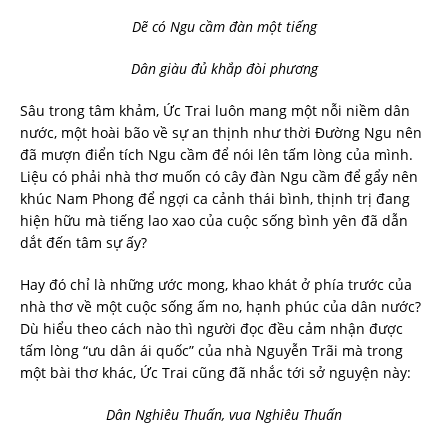
Dẽ có Ngu cầm đàn một tiếng
Dân giàu đủ khắp đòi phương
Sâu trong tâm khảm, Ức Trai luôn mang một nỗi niềm dân
nước, một hoài bão về sự an thịnh như thời Đường Ngu nên
đã mượn điển tích Ngu cầm để nói lên tấm lòng của mình.
Liệu có phải nhà thơ muốn có cây đàn Ngu cầm để gẩy nên
khúc Nam Phong để ngợi ca cảnh thái bình, thịnh trị đang
hiện hữu mà tiếng lao xao của cuộc sống bình yên đã dẫn
dắt đến tâm sự ấy?
Hay đó chỉ là những ước mong, khao khát ở phía trước của
nhà thơ về một cuộc sống ấm no, hạnh phúc của dân nước?
Dù hiểu theo cách nào thì người đọc đều cảm nhận được
tấm lòng “ưu dân ái quốc” của nhà Nguyễn Trãi mà trong
một bài thơ khác, Ức Trai cũng đã nhắc tới sở nguyện này:
Dân Nghiêu Thuấn, vua Nghiêu Thuấn