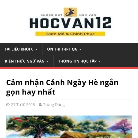
TÀI LIỆU KHỐI C
ÔN THI THPT QG
KIẾN THỨC NGỮ VĂN
THÔNG TIN HỌC TẬP
Cảm nhận Cảnh Ngày Hè ngắn
gọn hay nhất
27 Th10 2023
Trọng Dũng