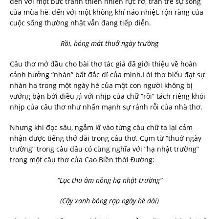
đến với một bức tranh thiên nhiên rực rỡ, tràn trề sự sống
của mùa hè, đến với một không khí náo nhiệt, rộn ràng của
cuộc sống thường nhật vẫn đang tiếp diễn.
Rồi, hóng mát thuở ngày trường
Câu thơ mở đầu cho bài thơ tác giả đã giới thiệu về hoàn
cảnh hưởng “nhàn” bất đắc dĩ của mình.Lời thơ biểu đạt sự
nhàn hạ trong một ngày hè của một con người không bị
vướng bận bởi điều gì với nhịp của chữ “rồi” tách riêng khỏi
nhịp của câu thơ như nhấn mạnh sự rảnh rỗi của nhà thơ.
Nhưng khi đọc sâu, ngẫm kĩ vào từng câu chữ ta lại cảm
nhận được tiếng thở dài trong câu thơ. Cụm từ “thuở ngày
trường” trong câu đầu có cùng nghĩa với “hạ nhật trường”
trong một câu thơ của Cao Biền thời Đường:
“Lục thu âm nồng hạ nhật trường”
(Cậy xanh bóng rợp ngày hè dài)