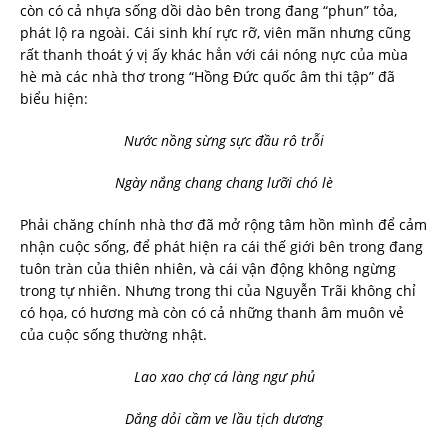
còn có cả nhựa sống dồi dào bên trong đang “phun” tỏa,
phát lộ ra ngoài. Cái sinh khí rực rỡ, viên mãn nhưng cũng
rất thanh thoát ý vị ấy khác hẳn với cái nóng nực của mùa
hè mà các nhà thơ trong “Hồng Đức quốc âm thi tập” đã
biểu hiện:
Nước nồng sừng sực đầu rô trỗi
Ngày nắng chang chang lưỡi chó lè
Phải chăng chính nhà thơ đã mở rộng tâm hồn mình để cảm
nhận cuộc sống, để phát hiện ra cái thế giới bên trong đang
tuôn tràn của thiên nhiên, và cái vận động không ngừng
trong tự nhiên. Nhưng trong thi của Nguyễn Trãi không chỉ
có họa, có hương mà còn có cả những thanh âm muôn vẻ
của cuộc sống thường nhật.
Lao xao chợ cá làng ngư phủ
Dắng dỏi cầm ve lầu tịch dương