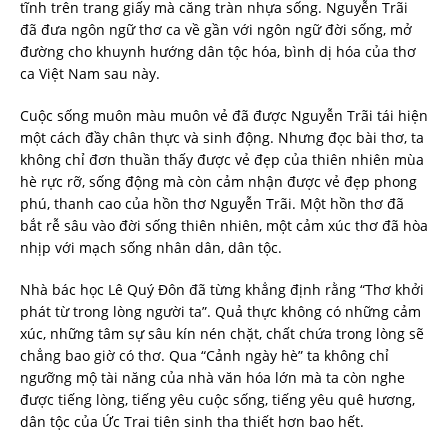
tĩnh trên trang giấy mà căng tràn nhựa sống. Nguyễn Trãi
đã đưa ngôn ngữ thơ ca về gần với ngôn ngữ đời sống, mở
đường cho khuynh hướng dân tộc hóa, bình dị hóa của thơ
ca Việt Nam sau này.
Cuộc sống muôn màu muôn vẻ đã được Nguyễn Trãi tái hiện
một cách đầy chân thực và sinh động. Nhưng đọc bài thơ, ta
không chỉ đơn thuần thấy được vẻ đẹp của thiên nhiên mùa
hè rực rỡ, sống động mà còn cảm nhận được vẻ đẹp phong
phú, thanh cao của hồn thơ Nguyễn Trãi. Một hồn thơ đã
bắt rễ sâu vào đời sống thiên nhiên, một cảm xúc thơ đã hòa
nhịp với mạch sống nhân dân, dân tộc.
Nhà bác học Lê Quý Đôn đã từng khẳng định rằng “Thơ khởi
phát từ trong lòng người ta”. Quả thực không có những cảm
xúc, những tâm sự sâu kín nén chặt, chất chứa trong lòng sẽ
chẳng bao giờ có thơ. Qua “Cảnh ngày hè” ta không chỉ
ngưỡng mộ tài năng của nhà văn hóa lớn mà ta còn nghe
được tiếng lòng, tiếng yêu cuộc sống, tiếng yêu quê hương,
dân tộc của Ức Trai tiên sinh tha thiết hơn bao hết.