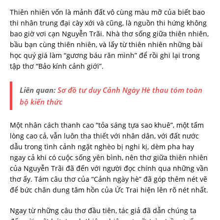
Thiên nhiên vốn là mảnh đất vô cùng màu mỡ của biết bao
thi nhân trung đại cày xới và cũng, là nguồn thi hứng không
bao giờ vơi cạn Nguyễn Trãi. Nhà thơ sống giữa thiên nhiên,
bầu bạn cùng thiên nhiên, và lấy từ thiên nhiên những bài
học quý giá làm “gương báu răn mình” để rồi ghi lại trong
tập thơ “Bảo kính cảnh giới”.
Liên quan:
Sơ đồ tư duy Cảnh Ngày Hè thau tóm toàn
bộ kiến thứ
c
Một nhân cách thanh cao “tỏa sáng tựa sao khuê”, một tấm
lòng cao cả, vẫn luôn tha thiết với nhân dân, với đất nước
dẫu trong tình cảnh ngặt nghèo bị nghi kị, dèm pha hay
ngay cả khi có cuộc sống yên bình, nên thơ giữa thiên nhiên
của Nguyễn Trãi đã đến với người đọc chính qua những vần
thơ ấy. Tám câu thơ của “Cảnh ngày hè” đã góp thêm nét vẽ
để bức chân dung tâm hồn của Ức Trai hiện lên rõ nét nhất.
Ngay từ những câu thơ đầu tiên, tác giả đã dẫn chúng ta