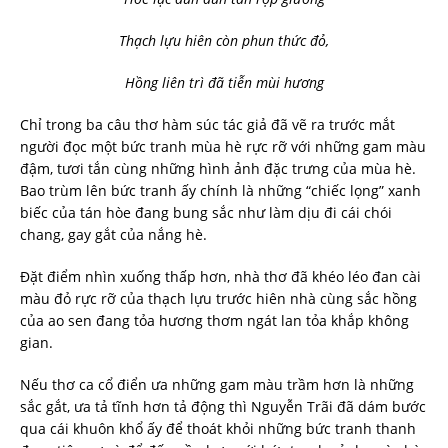
Thạch lựu hiên còn phun thức đỏ,
Hồng liên trì đã tiễn mùi hương
Chỉ trong ba câu thơ hàm súc tác giả đã vẽ ra trước mắt
người đọc một bức tranh mùa hè rực rỡ với những gam màu
đậm, tươi tắn cùng những hình ảnh đặc trưng của mùa hè.
Bao trùm lên bức tranh ấy chính là những “chiếc lọng” xanh
biếc của tán hòe đang bung sắc như làm dịu đi cái chói
chang, gay gắt của nắng hè.
Đặt điểm nhìn xuống thấp hơn, nhà thơ đã khéo léo đan cài
màu đỏ rực rỡ của thạch lựu trước hiên nhà cùng sắc hồng
của ao sen đang tỏa hương thơm ngát lan tỏa khắp không
gian.
Nếu thơ ca cổ điển ưa những gam màu trầm hơn là những
sắc gắt, ưa tả tĩnh hơn tả động thì Nguyễn Trãi đã dám bước
qua cái khuôn khổ ấy để thoát khỏi những bức tranh thanh