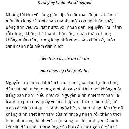
Dường ấy ta đà phỉ sở nguyền
Những lời thơ vô cùng giản dị và mộc mạc được cất lên từ
một tấm lòng rất đỗi chân thành, một con tim luôn cháy
bỏng tình yêu với đất nước, với nhân dân. Nguyễn Trãi rảnh
rỗi nhưng không hề thanh thản, ông nhàn thân nhưng
không nhàn tâm, trong lòng nhà Nho chân chính ấy luôn
canh cánh nỗi niềm dân nước:
Tiên thiên hạ chi ưu nhi ưu
Hậu thiên hạ chi lạc ưu lạc
Nguyễn Trãi luôn đặt lợi ích của quốc gia, dân tộc lên hàng
đầu với một niềm mong mỏi rất cao cả “khắp nơi không một
tiếng oán hờn”. Nếu như với Nguyễn Bỉnh Khiêm “nhàn” là
tránh xa phú quý quay về hòa hợp với thiên nhiên để giữ
trọn cốt cách thì qua “Cảnh ngày hè”, vị anh hùng dân tộc đã
khẳng định triết lí “nhàn” của mình: Sự nhàn rỗi, thảnh thơi
luôn phải song hành với cuộc sống no đủ, bình yên. Chính
kết cấu đầu cuối tương ứng của hai câu lục ngôn ở đầu và