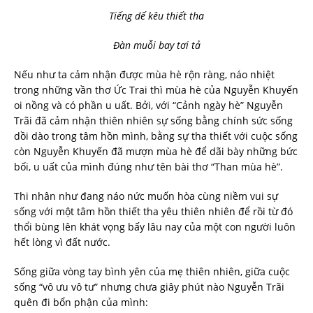
Tiếng dế kêu thiết tha
Đàn muỗi bay tơi tả
Nếu như ta cảm nhận được mùa hè rộn ràng, náo nhiệt
trong những vần thơ Ức Trai thì mùa hè của Nguyễn Khuyến
oi nồng và có phần u uất. Bởi, với “Cảnh ngày hè” Nguyễn
Trãi đã cảm nhận thiên nhiên sự sống bằng chính sức sống
dồi dào trong tâm hồn mình, bằng sự tha thiết với cuộc sống
còn Nguyễn Khuyến đã mượn mùa hè để dãi bày những bức
bối, u uất của mình đúng như tên bài thơ “Than mùa hè”.
Thi nhân như đang náo nức muốn hòa cùng niềm vui sự
sống với một tâm hồn thiết tha yêu thiên nhiên để rồi từ đó
thổi bùng lên khát vọng bấy lâu nay của một con người luôn
hết lòng vì đất nước.
Sống giữa vòng tay bình yên của mẹ thiên nhiên, giữa cuộc
sống “vô ưu vô tư” nhưng chưa giây phút nào Nguyễn Trãi
quên đi bổn phận của mình: