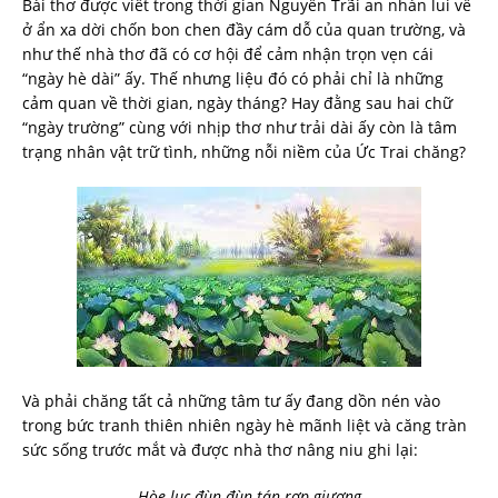
Bài thơ được viết trong thời gian Nguyễn Trãi an nhàn lui về
ở ẩn xa dời chốn bon chen đầy cám dỗ của quan trường, và
như thế nhà thơ đã có cơ hội để cảm nhận trọn vẹn cái
“ngày hè dài” ấy. Thế nhưng liệu đó có phải chỉ là những
cảm quan về thời gian, ngày tháng? Hay đằng sau hai chữ
“ngày trường” cùng với nhịp thơ như trải dài ấy còn là tâm
trạng nhân vật trữ tình, những nỗi niềm của Ức Trai chăng?
Và phải chăng tất cả những tâm tư ấy đang dồn nén vào
trong bức tranh thiên nhiên ngày hè mãnh liệt và căng tràn
sức sống trước mắt và được nhà thơ nâng niu ghi lại:
Hòe lục đùn đùn tán rợp giương