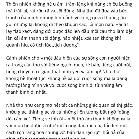
Thiên nhiên không hề u ám, trầm lặng khi nắng chiều buông
mà trái lại, rất rộn rã và sôi động. Nhà thơ đã đưa vào bức
tranh của mình những hình ảnh vô cùng quen thuộc, gần
gũi nhưng lại không đi theo khuôn sáo, lối mòn nào. Hai từ
láy “lao xao”, dắng dỏi được đảo lên đầu mỗi câu thơ làm bật
lên cái âm thanh sôi động, náo nhiệt, xóa tan không khí
quạnh hiu, cô tịch lúc „tịch dương”.
Cảnh phiên chợ – một dấu hiện của sự sống con người hiện
ra trong câu thơ với tiếng người mua, kẻ bán, tiếng cười nói,
tiếng chuyện trò gian thật bình yên và ấm áp! Nhà thơ
không hề thoát tục, không hề xa dời cuộc sống mà là đang
hướng lòng mình về với cuộc sống bình dị từ những âm
thanh bình dị nhất.
Nhà thơ như căng mở hết tất cả những giác quan cả thị giác,
khứu giác, thính giác và cả những liên tưởng bất ngờ “dắng
dỏi cầm ve”. Tiếng ve inh ỏi – một thứ âm thanh không xa lạ
với mùa hè được ví như một cung đàn mùa hạ tấu lên một
cách rộn ràng hòa chung với bản đàn rạo rực, hối hả của