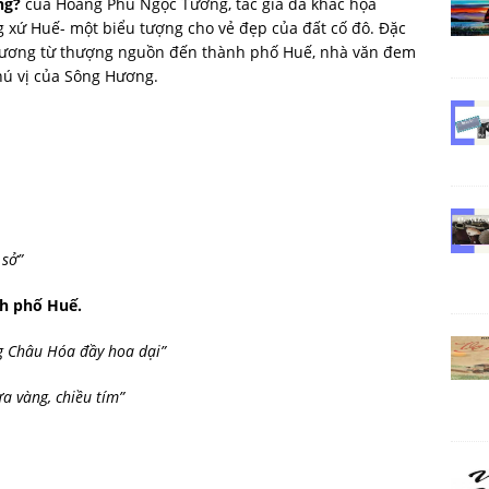
ng?
của Hoàng Phủ Ngọc Tường, tác giả đã khắc họa
 xứ Huế- một biểu tượng cho vẻ đẹp của đất cố đô. Đặc
 Hương từ thượng nguồn đến thành phố Huế, nhà văn đem
hú vị của Sông Hương.
 sở”
nh phố Huế.
g Châu Hóa đầy hoa dại”
a vàng, chiều tím”