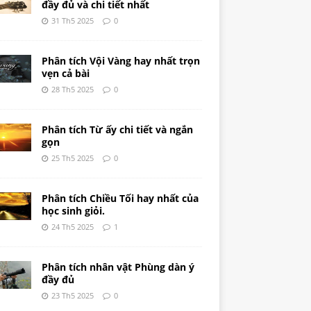
đầy đủ và chi tiết nhất
31 Th5 2025
0
Phân tích Vội Vàng hay nhất trọn
vẹn cả bài
28 Th5 2025
0
Phân tích Từ ấy chi tiết và ngắn
gọn
25 Th5 2025
0
Phân tích Chiều Tối hay nhất của
học sinh giỏi.
24 Th5 2025
1
Phân tích nhân vật Phùng dàn ý
đầy đủ
23 Th5 2025
0