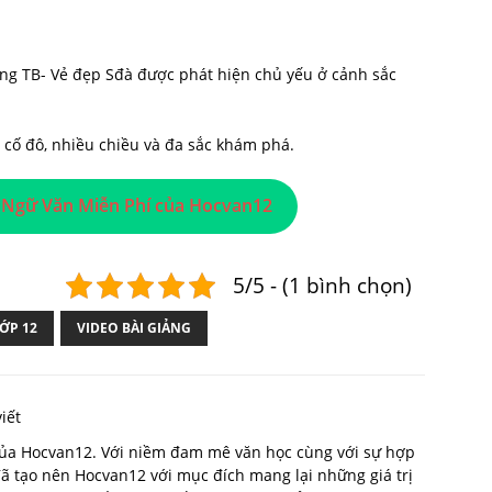
ng TB- Vẻ đẹp Sđà được phát hiện chủ yếu ở cảnh sắc
 cố đô, nhiều chiều và đa sắc khám phá.
 Ngữ Văn Miễn Phí của Hocvan12
5/5 - (1 bình chọn)
ỚP 12
VIDEO BÀI GIẢNG
iết
 của Hocvan12. Với niềm đam mê văn học cùng với sự hợp
 đã tạo nên Hocvan12 với mục đích mang lại những giá trị