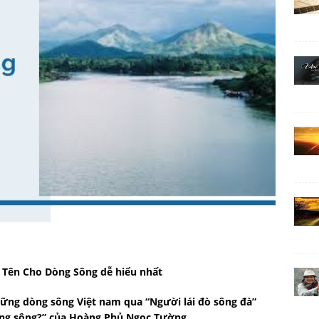
t Tên Cho Dòng Sông dễ hiểu nhất
hững dòng sông Việt nam qua “Người lái đò sông đà”
òng sông?” của Hoàng Phủ Ngọc Tường.