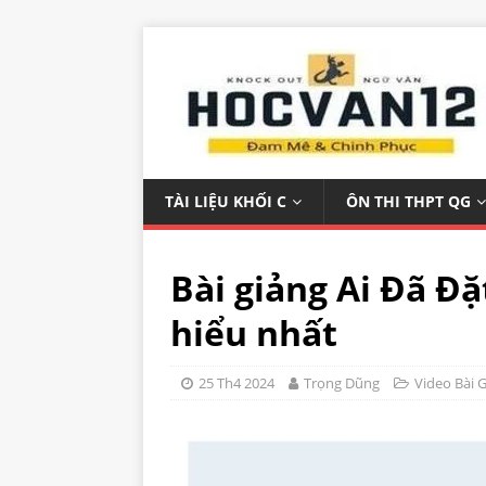
TÀI LIỆU KHỐI C
ÔN THI THPT QG
Bài giảng Ai Đã Đ
hiểu nhất
25 Th4 2024
Trọng Dũng
Video Bài 