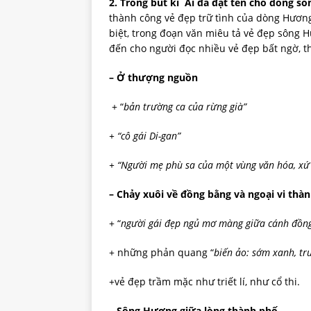
2. Trong bút kí Ai đã đặt tên cho dòng sô
thành công vẻ đẹp trữ tình của dòng Hương
biệt, trong đoạn văn miêu tả vẻ đẹp sông
đến cho người đọc nhiều vẻ đẹp bất ngờ, t
– Ở thượng nguồn
+ “
bản trường ca của rừng già”
+ “cô gái Di-gan”
+ “Người mẹ phù sa của một vùng văn hóa, xứ
– Chảy xuôi về đồng bằng và ngoại vi thà
+ “
người gái đẹp ngủ mơ màng giữa cánh đồn
+ những phản quang “
biến ảo: sớm xanh, trư
+vẻ đẹp trầm mặc như triết lí, như cổ thi.
– Sông Hương giữa lòng thành phố.