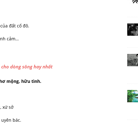
của đất cố đô.
ình cảm…
n cho dòng sông hay nhất
thơ mộng, hữu tình.
, xứ sở
, uyên bác.