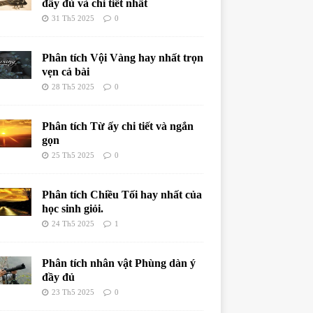
đầy đủ và chi tiết nhất
31 Th5 2025
0
Phân tích Vội Vàng hay nhất trọn
vẹn cả bài
28 Th5 2025
0
Phân tích Từ ấy chi tiết và ngắn
gọn
25 Th5 2025
0
Phân tích Chiều Tối hay nhất của
học sinh giỏi.
24 Th5 2025
1
Phân tích nhân vật Phùng dàn ý
đầy đủ
23 Th5 2025
0