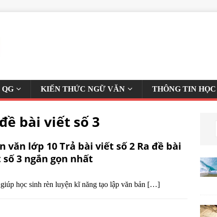
 QG
KIẾN THỨC NGỮ VĂN
THÔNG TIN HỌC
 đề bài viết số 3
n văn lớp 10 Trả bài viết số 2 Ra đề bài
t số 3 ngắn gọn nhất
3 giúp học sinh rèn luyện kĩ năng tạo lập văn bản
[…]